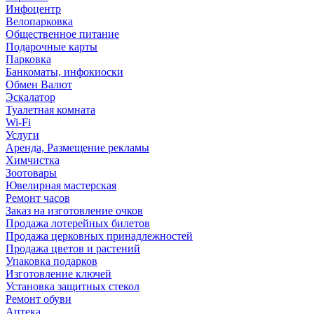
Инфоцентр
Велопарковка
Общественное питание
Подарочные карты
Парковка
Банкоматы, инфокиоски
Обмен Валют
Эскалатор
Туалетная комната
Wi-Fi
Услуги
Аренда, Размещение рекламы
Химчистка
Зоотовары
Ювелирная мастерская
Ремонт часов
Заказ на изготовление очков
Продажа лотерейных билетов
Продажа церковных принадлежностей
Продажа цветов и растений
Упаковка подарков
Изготовление ключей
Установка защитных стекол
Ремонт обуви
Аптека