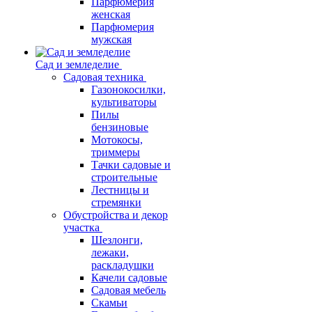
Парфюмерия
женская
Парфюмерия
мужская
Сад и земледелие
Садовая техника
Газонокосилки,
культиваторы
Пилы
бензиновые
Мотокосы,
триммеры
Тачки садовые и
строительные
Лестницы и
стремянки
Обустройства и декор
участка
Шезлонги,
лежаки,
раскладушки
Качели садовые
Садовая мебель
Скамьи