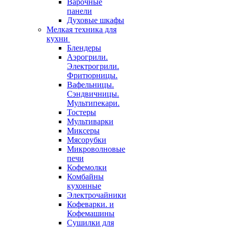
Варочные
панели
Духовые шкафы
Мелкая техника для
кухни
Блендеры
Аэрогрили.
Электрогрили.
Фритюрницы.
Вафельницы.
Сэндвичницы.
Мультипекари.
Тостеры
Мультиварки
Миксеры
Мясорубки
Микроволновые
печи
Кофемолки
Комбайны
кухонные
Электрочайники
Кофеварки. и
Кофемашины
Сушилки для