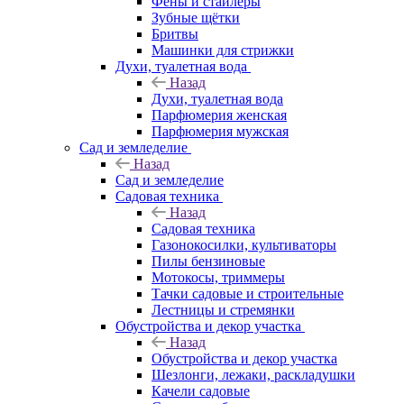
Фены и стайлеры
Зубные щётки
Бритвы
Машинки для стрижки
Духи, туалетная вода
Назад
Духи, туалетная вода
Парфюмерия женская
Парфюмерия мужская
Сад и земледелие
Назад
Сад и земледелие
Садовая техника
Назад
Садовая техника
Газонокосилки, культиваторы
Пилы бензиновые
Мотокосы, триммеры
Тачки садовые и строительные
Лестницы и стремянки
Обустройства и декор участка
Назад
Обустройства и декор участка
Шезлонги, лежаки, раскладушки
Качели садовые