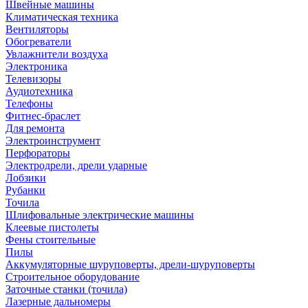
Швейные машины
Климатическая техника
Вентиляторы
Обогреватели
Увлажнители воздуха
Электроника
Телевизоры
Аудиотехника
Телефоны
Фитнес-браслет
Для ремонта
Электроинструмент
Перфораторы
Электродрели, дрели ударные
Лобзики
Рубанки
Точила
Шлифовальные электрические машины
Клеевые пистолеты
Фены стоительные
Пилы
Аккумуляторные шуруповерты, дрели-шуруповерты
Строительное оборудование
Заточные станки (точила)
Лазерные дальномеры