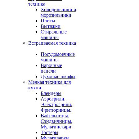
техника
Холодильники и
морозильники
Плиты
Вытяжки
Стиральные
машины
Встраиваемая техника
Посудомоечные
машины
Варочные
панели
Духовые шкафы
Мелкая техника для
кухни
Блендеры
Аэрогрили.
Электрогрили.
Фритюрницы.
Вафельницы.
Сэндвичницы.
Мультипекари.
Тостеры
Мультиварки