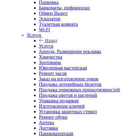
Парковка
Банкоматы, инфокиоски
Обмен Валют
Эскалатор
Туалетная комната
Wi-Fi
Услуги
Назад
Услуги
Аренда, Размещение рекламы
Химчистка
Зоотовары
Ювелирная мастерская
Ремонт часов
Заказ на изготовление очков
Продажа лотерейных билетов
Продажа церковных принадлежностей
Продажа цветов и растений
Упаковка подарков
Изготовление ключей
Установка защитных стекол
Ремонт обуви
Аптека
Доставка
Парикмахерская