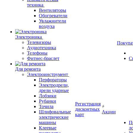
техника
Вентиляторы
Обогреватели
Увлажнители
воздуха
Электроника
Телевизоры
Покупа
Аудиотехника
Телефоны
Фитнес-браслет
С
Для ремонта
Электроинструмент
Перфораторы
Электродрели,
дрели ударные
Лобзики
Рубанки
Регистрация
Точила
дисконтных
Шлифовальные
Акции
карт
электрические
машины
П
Клеевые
л