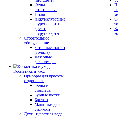
пистолеты
У
Фены
П
стоительные
ч
Пилы
м
Аккумуляторные
О
шуруповерты,
т
дрели-
К
шуруповерты
к
Строительное
оборудование
Заточные станки
(точила)
Лазерные
дальномеры
Косметика и уход
Приборы для красоты
и здоровья
Фены и
стайлеры
Зубные щётки
Бритвы
Машинки для
стрижки
Духи, туалетная вода