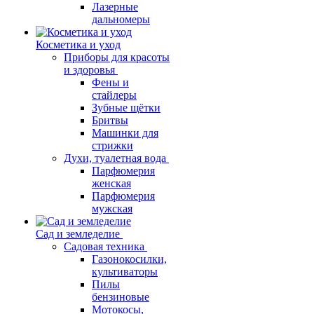
Лазерные
дальномеры
Косметика и уход
Приборы для красоты
и здоровья
Фены и
стайлеры
Зубные щётки
Бритвы
Машинки для
стрижки
Духи, туалетная вода
Парфюмерия
женская
Парфюмерия
мужская
Сад и земледелие
Садовая техника
Газонокосилки,
культиваторы
Пилы
бензиновые
Мотокосы,