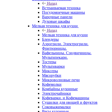
Назад
Встраиваемая техника
Посудомоечные машины
Варочные панели
Духовые шкафы
Мелкая техника для кухни
Назад
Мелкая техника для кухни
Блендеры
Аэрогрили. Электрогрили.
Фритюрницы.
Вафельницы. Сэндвичницы.
Мультипекари.
Тостеры
Мультиварки
Миксеры
Мясорубки
Микроволновые печи
Кофемолки
Комбайны кухонные
Электрочайники
Кофеварки. и Кофемашины
Сушилки для овощей и фруктов
Соковыжималки
Весы кухонные