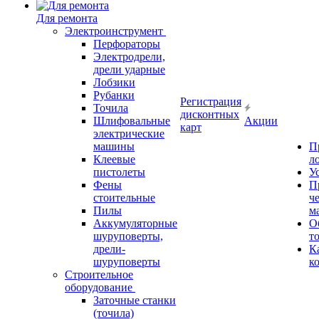
Для ремонта
Электроинструмент
Перфораторы
Электродрели,
дрели ударные
Лобзики
Рубанки
Регистрация
Точила
дисконтных
Шлифовальные
Акции
карт
электрические
машины
П
Клеевые
л
пистолеты
У
Фены
П
стоительные
ч
Пилы
м
Аккумуляторные
О
шуруповерты,
т
дрели-
К
шуруповерты
к
Строительное
оборудование
Заточные станки
(точила)