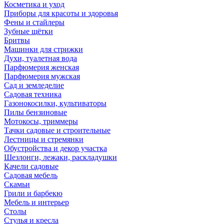
Косметика и уход
Приборы для красоты и здоровья
Фены и стайлеры
Зубные щётки
Бритвы
Машинки для стрижки
Духи, туалетная вода
Парфюмерия женская
Парфюмерия мужская
Сад и земледелие
Садовая техника
Газонокосилки, культиваторы
Пилы бензиновые
Мотокосы, триммеры
Тачки садовые и строительные
Лестницы и стремянки
Обустройства и декор участка
Шезлонги, лежаки, раскладушки
Качели садовые
Садовая мебель
Скамьи
Грили и барбекю
Мебель и интерьер
Столы
Стулья и кресла