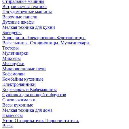
Стиральные машины
Встраиваемая техника
Посудомоечные машины
Варочные панели
Духовые шкафы
Мелкая техника для кухни
Блендеры
Аэрогрили. Электрогрили. Фритюрницы.
Вафельницы. Сэндвичницы. Мультипекари.
Тостеры
Мультиварки
Миксеры
Мясорубки
Микроволновые печи
Кофемолки
Комбайны кухонные
Электрочайники
Кофеварки. и Кофемашины
Сушилки для овощей и фруктов
Соковыжималки
Весы кухонные
Мелкая техника для дома
Пылесосы
Утюг. Отпариватели. Пароочистители.
Весы