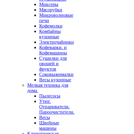
Миксеры
Мясорубки
Микроволновые
печи
Кофемолки
Комбайны
кухонные
Электрочайники
Кофеварки. и
Кофемашины
Сушилки для
овощей и
фруктов
Соковыжималки
Весы кухонные
Мелкая техника для
дома
Пылесосы
Утюг.
Отпариватели.
Пароочистители.
Весы
Швейные
машины
Климатическая