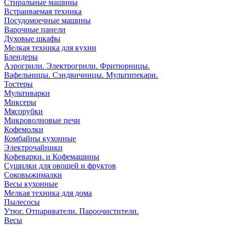
Стиральные машины
Встраиваемая техника
Посудомоечные машины
Варочные панели
Духовые шкафы
Мелкая техника для кухни
Блендеры
Аэрогрили. Электрогрили. Фритюрницы.
Вафельницы. Сэндвичницы. Мультипекари.
Тостеры
Мультиварки
Миксеры
Мясорубки
Микроволновые печи
Кофемолки
Комбайны кухонные
Электрочайники
Кофеварки. и Кофемашины
Сушилки для овощей и фруктов
Соковыжималки
Весы кухонные
Мелкая техника для дома
Пылесосы
Утюг. Отпариватели. Пароочистители.
Весы