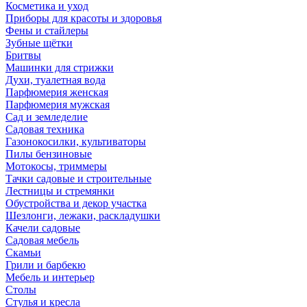
Косметика и уход
Приборы для красоты и здоровья
Фены и стайлеры
Зубные щётки
Бритвы
Машинки для стрижки
Духи, туалетная вода
Парфюмерия женская
Парфюмерия мужская
Сад и земледелие
Садовая техника
Газонокосилки, культиваторы
Пилы бензиновые
Мотокосы, триммеры
Тачки садовые и строительные
Лестницы и стремянки
Обустройства и декор участка
Шезлонги, лежаки, раскладушки
Качели садовые
Садовая мебель
Скамьи
Грили и барбекю
Мебель и интерьер
Столы
Стулья и кресла