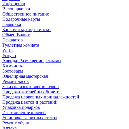
Инфоцентр
Велопарковка
Общественное питание
Подарочные карты
Парковка
Банкоматы, инфокиоски
Обмен Валют
Эскалатор
Туалетная комната
Wi-Fi
Услуги
Аренда, Размещение рекламы
Химчистка
Зоотовары
Ювелирная мастерская
Ремонт часов
Заказ на изготовление очков
Продажа лотерейных билетов
Продажа церковных принадлежностей
Продажа цветов и растений
Упаковка подарков
Изготовление ключей
Установка защитных стекол
Ремонт обуви
Аптека