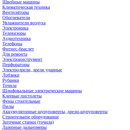
Швейные машины
Климатическая техника
Вентиляторы
Обогреватели
Увлажнители воздуха
Электроника
Телевизоры
Аудиотехника
Телефоны
Фитнес-браслет
Для ремонта
Электроинструмент
Перфораторы
Электродрели, дрели ударные
Лобзики
Рубанки
Точила
Шлифовальные электрические машины
Клеевые пистолеты
Фены стоительные
Пилы
Аккумуляторные шуруповерты, дрели-шуруповерты
Строительное оборудование
Заточные станки (точила)
Лазерные дальномеры