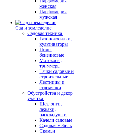
Парфюмерия
женская
Парфюмерия
мужская
Сад и земледелие
Садовая техника
Газонокосилки,
культиваторы
Пилы
бензиновые
Мотокосы,
триммеры
Тачки садовые и
строительные
Лестницы и
стремянки
Обустройства и декор
участка
Шезлонги,
лежаки,
раскладушки
Качели садовые
Садовая мебель
Скамьи