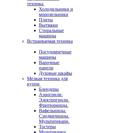
техника
Холодильники и
морозильники
Плиты
Вытяжки
Стиральные
машины
Встраиваемая техника
Посудомоечные
машины
Варочные
панели
Духовые шкафы
Мелкая техника для
кухни
Блендеры
Аэрогрили.
Электрогрили.
Фритюрницы.
Вафельницы.
Сэндвичницы.
Мультипекари.
Тостеры
Мультиварки