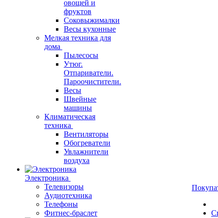
овощей и
фруктов
Соковыжималки
Весы кухонные
Мелкая техника для
дома
Пылесосы
Утюг.
Отпариватели.
Пароочистители.
Весы
Швейные
машины
Климатическая
техника
Вентиляторы
Обогреватели
Увлажнители
воздуха
Электроника
Телевизоры
Покупа
Аудиотехника
Телефоны
Фитнес-браслет
С