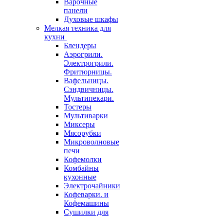
Варочные
панели
Духовые шкафы
Мелкая техника для
кухни
Блендеры
Аэрогрили.
Электрогрили.
Фритюрницы.
Вафельницы.
Сэндвичницы.
Мультипекари.
Тостеры
Мультиварки
Миксеры
Мясорубки
Микроволновые
печи
Кофемолки
Комбайны
кухонные
Электрочайники
Кофеварки. и
Кофемашины
Сушилки для