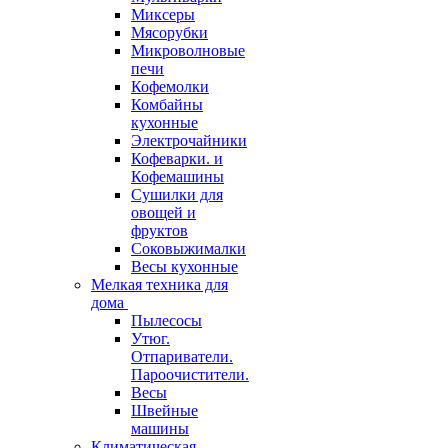
Миксеры
Мясорубки
Микроволновые
печи
Кофемолки
Комбайны
кухонные
Электрочайники
Кофеварки. и
Кофемашины
Сушилки для
овощей и
фруктов
Соковыжималки
Весы кухонные
Мелкая техника для
дома
Пылесосы
Утюг.
Отпариватели.
Пароочистители.
Весы
Швейные
машины
Климатическая