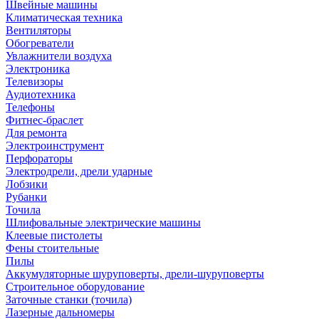
Швейные машины
Климатическая техника
Вентиляторы
Обогреватели
Увлажнители воздуха
Электроника
Телевизоры
Аудиотехника
Телефоны
Фитнес-браслет
Для ремонта
Электроинструмент
Перфораторы
Электродрели, дрели ударные
Лобзики
Рубанки
Точила
Шлифовальные электрические машины
Клеевые пистолеты
Фены стоительные
Пилы
Аккумуляторные шуруповерты, дрели-шуруповерты
Строительное оборудование
Заточные станки (точила)
Лазерные дальномеры