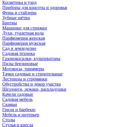
Косметика и уход
Приборы для красоты и здоровья
Фены и стайлеры
Зубные щётки
Бритвы
Машинки для стрижки
Духи, туалетная вода
Парфюмерия женская
Парфюмерия мужская
Сад и земледелие
Садовая техника
Газонокосилки, культиваторы
Пилы бензиновые
Мотокосы, триммеры
Тачки садовые и строительные
Лестницы и стремянки
Обустройства и декор участка
Шезлонги, лежаки, раскладушки
Качели садовые
Садовая мебель
Скамьи
Грили и барбекю
Мебель и интерьер
Столы
Стулья и кресла