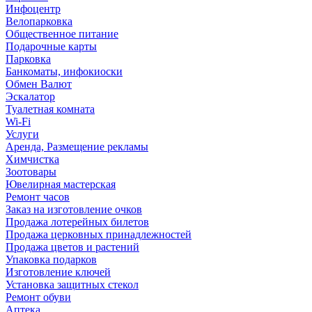
Инфоцентр
Велопарковка
Общественное питание
Подарочные карты
Парковка
Банкоматы, инфокиоски
Обмен Валют
Эскалатор
Туалетная комната
Wi-Fi
Услуги
Аренда, Размещение рекламы
Химчистка
Зоотовары
Ювелирная мастерская
Ремонт часов
Заказ на изготовление очков
Продажа лотерейных билетов
Продажа церковных принадлежностей
Продажа цветов и растений
Упаковка подарков
Изготовление ключей
Установка защитных стекол
Ремонт обуви
Аптека