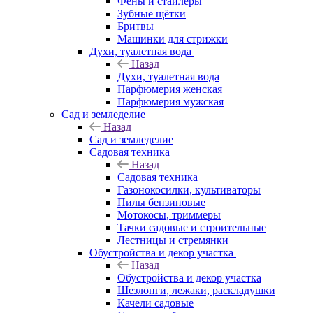
Фены и стайлеры
Зубные щётки
Бритвы
Машинки для стрижки
Духи, туалетная вода
Назад
Духи, туалетная вода
Парфюмерия женская
Парфюмерия мужская
Сад и земледелие
Назад
Сад и земледелие
Садовая техника
Назад
Садовая техника
Газонокосилки, культиваторы
Пилы бензиновые
Мотокосы, триммеры
Тачки садовые и строительные
Лестницы и стремянки
Обустройства и декор участка
Назад
Обустройства и декор участка
Шезлонги, лежаки, раскладушки
Качели садовые