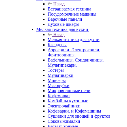
Назад
Встраиваемая техника
Посудомоечные машины
Варочные панели
Духовые шкафы
Мелкая техника для кухни
Назад
Мелкая техника для кухни
Блендеры
Аэрогрили. Электрогрили.
Фритюрницы.
Вафельницы. Сэндвичницы.
Мультипекари.
Тостеры
Мультиварки
Миксеры
Мясорубки
Микроволновые печи
Кофемолки
Комбайны кухонные
Электрочайники
Кофеварки. и Кофемашины
Сушилки для овощей и фруктов
Соковыжималки
Весы кухонные