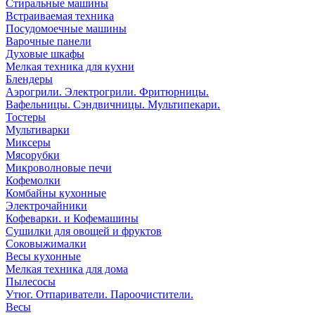
Стиральные машины
Встраиваемая техника
Посудомоечные машины
Варочные панели
Духовые шкафы
Мелкая техника для кухни
Блендеры
Аэрогрили. Электрогрили. Фритюрницы.
Вафельницы. Сэндвичницы. Мультипекари.
Тостеры
Мультиварки
Миксеры
Мясорубки
Микроволновые печи
Кофемолки
Комбайны кухонные
Электрочайники
Кофеварки. и Кофемашины
Сушилки для овощей и фруктов
Соковыжималки
Весы кухонные
Мелкая техника для дома
Пылесосы
Утюг. Отпариватели. Пароочистители.
Весы