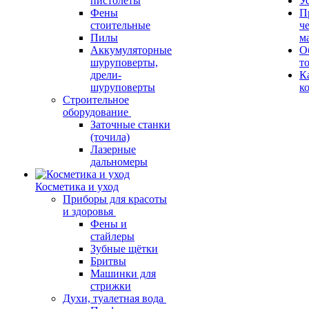
пистолеты
У
Фены
П
стоительные
ч
Пилы
м
Аккумуляторные
О
шуруповерты,
т
дрели-
К
шуруповерты
к
Строительное
оборудование
Заточные станки
(точила)
Лазерные
дальномеры
Косметика и уход
Приборы для красоты
и здоровья
Фены и
стайлеры
Зубные щётки
Бритвы
Машинки для
стрижки
Духи, туалетная вода