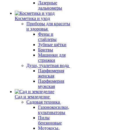
Лазерные
дальномеры
Косметика и уход
Приборы для красоты
и здоровья
Фены и
стайлеры
Зубные щётки
Бритвы
Машинки для
стрижки
Духи, туалетная вода
Парфюмерия
женская
Парфюмерия
мужская
Сад и земледелие
Садовая техника
Газонокосилки,
культиваторы
Пилы
бензиновые
Мотокосы,