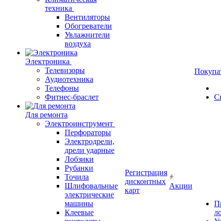
техника
Вентиляторы
Обогреватели
Увлажнители
воздуха
Электроника
Телевизоры
Покупа
Аудиотехника
Телефоны
Фитнес-браслет
С
Для ремонта
Электроинструмент
Перфораторы
Электродрели,
дрели ударные
Лобзики
Рубанки
Регистрация
Точила
дисконтных
Шлифовальные
Акции
карт
электрические
машины
П
Клеевые
л