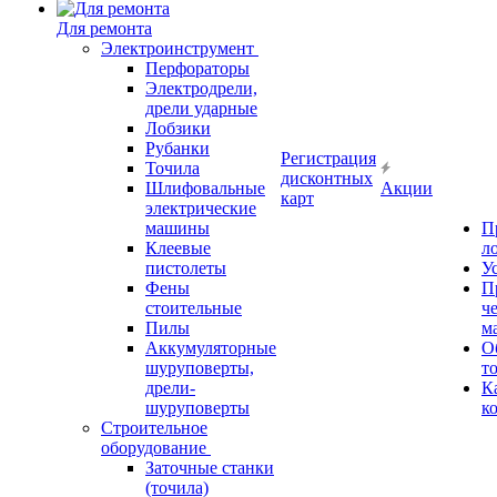
Для ремонта
Электроинструмент
Перфораторы
Электродрели,
дрели ударные
Лобзики
Рубанки
Регистрация
Точила
дисконтных
Шлифовальные
Акции
карт
электрические
машины
П
Клеевые
л
пистолеты
У
Фены
П
стоительные
ч
Пилы
м
Аккумуляторные
О
шуруповерты,
т
дрели-
К
шуруповерты
к
Строительное
оборудование
Заточные станки
(точила)