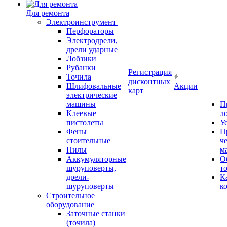
Для ремонта
Электроинструмент
Перфораторы
Электродрели,
дрели ударные
Лобзики
Рубанки
Регистрация
Точила
дисконтных
Шлифовальные
Акции
карт
электрические
машины
П
Клеевые
л
пистолеты
У
Фены
П
стоительные
ч
Пилы
м
Аккумуляторные
О
шуруповерты,
т
дрели-
К
шуруповерты
к
Строительное
оборудование
Заточные станки
(точила)