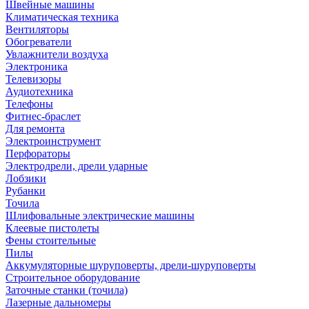
Швейные машины
Климатическая техника
Вентиляторы
Обогреватели
Увлажнители воздуха
Электроника
Телевизоры
Аудиотехника
Телефоны
Фитнес-браслет
Для ремонта
Электроинструмент
Перфораторы
Электродрели, дрели ударные
Лобзики
Рубанки
Точила
Шлифовальные электрические машины
Клеевые пистолеты
Фены стоительные
Пилы
Аккумуляторные шуруповерты, дрели-шуруповерты
Строительное оборудование
Заточные станки (точила)
Лазерные дальномеры