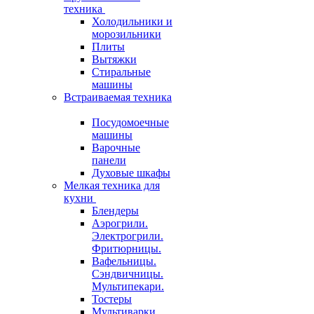
техника
Холодильники и
морозильники
Плиты
Вытяжки
Стиральные
машины
Встраиваемая техника
Посудомоечные
машины
Варочные
панели
Духовые шкафы
Мелкая техника для
кухни
Блендеры
Аэрогрили.
Электрогрили.
Фритюрницы.
Вафельницы.
Сэндвичницы.
Мультипекари.
Тостеры
Мультиварки