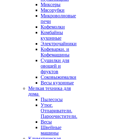
Миксеры
Мясорубки
Микроволновые
печи
Кофемолки
Комбайны
кухонные
Электрочайники
Кофеварки. и
Кофемашины
Сушилки для
овощей и
фруктов
Соковыжималки
Весы кухонные
Мелкая техника для
дома
Пылесосы
Утюг.
Отпариватели.
Пароочистители.
Весы
Швейные
машины
Климатическая