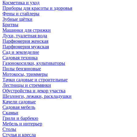
Косметика и уход
Приборы для красоты и здоровья
Фены и стайлеры
Зубные щётки
Бритвы
Машинки для стрижки
Духи, туалетная вода
Парфюмерия женская
Парфюмерия мужская
Сад и земледелие
Садовая техника
Газонокосилки, культиваторы
Пилы бензиновые
Мотокосы, триммеры
Тачки садовые и строительные
Лестницы и стремянки
Обустройства и декор участка
Шезлонги, лежаки, раскладушки
Качели садовые
Садовая мебель
Скамьи
Грили и барбекю
Мебель и интерьер
Столы
Стулья и кресла