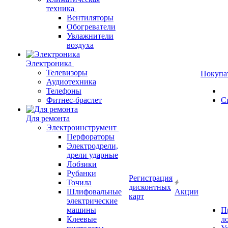
техника
Вентиляторы
Обогреватели
Увлажнители
воздуха
Электроника
Телевизоры
Покупа
Аудиотехника
Телефоны
Фитнес-браслет
С
Для ремонта
Электроинструмент
Перфораторы
Электродрели,
дрели ударные
Лобзики
Рубанки
Регистрация
Точила
дисконтных
Шлифовальные
Акции
карт
электрические
машины
П
Клеевые
л