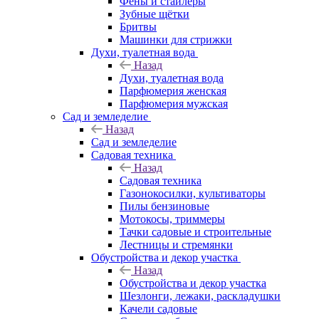
Фены и стайлеры
Зубные щётки
Бритвы
Машинки для стрижки
Духи, туалетная вода
Назад
Духи, туалетная вода
Парфюмерия женская
Парфюмерия мужская
Сад и земледелие
Назад
Сад и земледелие
Садовая техника
Назад
Садовая техника
Газонокосилки, культиваторы
Пилы бензиновые
Мотокосы, триммеры
Тачки садовые и строительные
Лестницы и стремянки
Обустройства и декор участка
Назад
Обустройства и декор участка
Шезлонги, лежаки, раскладушки
Качели садовые