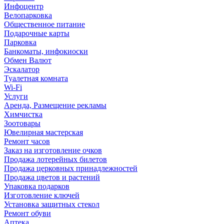
Инфоцентр
Велопарковка
Общественное питание
Подарочные карты
Парковка
Банкоматы, инфокиоски
Обмен Валют
Эскалатор
Туалетная комната
Wi-Fi
Услуги
Аренда, Размещение рекламы
Химчистка
Зоотовары
Ювелирная мастерская
Ремонт часов
Заказ на изготовление очков
Продажа лотерейных билетов
Продажа церковных принадлежностей
Продажа цветов и растений
Упаковка подарков
Изготовление ключей
Установка защитных стекол
Ремонт обуви
Аптека