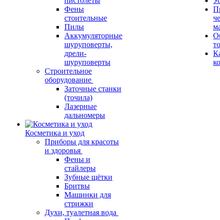
пистолеты
У
Фены
П
стоительные
ч
Пилы
м
Аккумуляторные
О
шуруповерты,
т
дрели-
К
шуруповерты
к
Строительное
оборудование
Заточные станки
(точила)
Лазерные
дальномеры
Косметика и уход
Приборы для красоты
и здоровья
Фены и
стайлеры
Зубные щётки
Бритвы
Машинки для
стрижки
Духи, туалетная вода