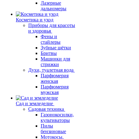
Лазерные
дальномеры
Косметика и уход
Приборы для красоты
и здоровья
Фены и
стайлеры
Зубные щётки
Бритвы
Машинки для
стрижки
Духи, туалетная вода
Парфюмерия
женская
Парфюмерия
мужская
Сад и земледелие
Садовая техника
Газонокосилки,
культиваторы
Пилы
бензиновые
Мотокосы,