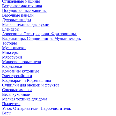
Стиральные машины
Встраиваемая техника
Посудомоечные машины
Варочные панели
Духовые шкафы
Мелкая техника для кухни
Блендеры
Аэрогрили. Электрогрили. Фритюрницы.
Вафельницы. Сэндвичницы. Мультипекари.
Тостеры
Мультиварки
Миксеры
Мясорубки
Микроволновые печи
Кофемолки
Комбайны кухонные
Электрочайники
Кофеварки. и Кофемашины
Сушилки для овощей и фруктов
Соковыжималки
Весы кухонные
Мелкая техника для дома
Пылесосы
Утюг. Отпариватели. Пароочистители.
Весы