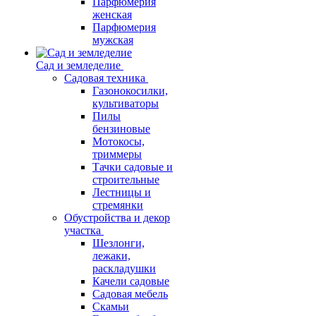
Парфюмерия
женская
Парфюмерия
мужская
Сад и земледелие
Садовая техника
Газонокосилки,
культиваторы
Пилы
бензиновые
Мотокосы,
триммеры
Тачки садовые и
строительные
Лестницы и
стремянки
Обустройства и декор
участка
Шезлонги,
лежаки,
раскладушки
Качели садовые
Садовая мебель
Скамьи