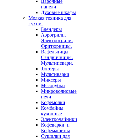
Варочные
панели
Духовые шкафы
Мелкая техника для
кухни
Блендеры
Аэрогрили.
Электрогрили.
Фритюрницы.
Вафельницы.
Сэндвичницы.
Мультипекари.
Тостеры
Мультиварки
Миксеры
Мясорубки
Микроволновые
печи
Кофемолки
Комбайны
кухонные
Электрочайники
Кофеварки. и
Кофемашины
Сушилки для