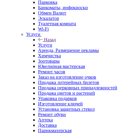
Парковка
Банкоматы, инфокиоски
Обмен Валют
Эскалатор
Туалетная комната
Wi-Fi
Услуги
Назад
Услуги
Аренда, Размещение рекламы
Химчистка
Зоотовары
Ювелирная мастерская
Ремонт часов
Заказ на изготовление очков
Продажа лотерейных билетов
Продажа церковных принадлежностей
Продажа цветов и растений
Упаковка подарков
Изготовление ключей
Установка защитных стекол
Ремонт обуви
Аптека
Доставка
Парикмахерская