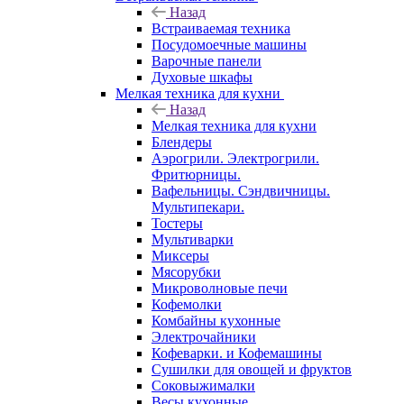
Назад
Встраиваемая техника
Посудомоечные машины
Варочные панели
Духовые шкафы
Мелкая техника для кухни
Назад
Мелкая техника для кухни
Блендеры
Аэрогрили. Электрогрили.
Фритюрницы.
Вафельницы. Сэндвичницы.
Мультипекари.
Тостеры
Мультиварки
Миксеры
Мясорубки
Микроволновые печи
Кофемолки
Комбайны кухонные
Электрочайники
Кофеварки. и Кофемашины
Сушилки для овощей и фруктов
Соковыжималки
Весы кухонные