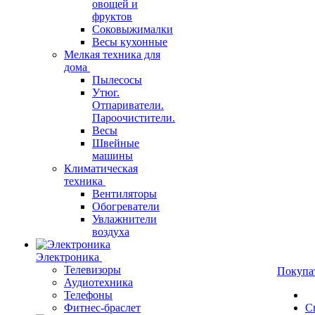
овощей и
фруктов
Соковыжималки
Весы кухонные
Мелкая техника для
дома
Пылесосы
Утюг.
Отпариватели.
Пароочистители.
Весы
Швейные
машины
Климатическая
техника
Вентиляторы
Обогреватели
Увлажнители
воздуха
Электроника
Телевизоры
Покупа
Аудиотехника
Телефоны
Фитнес-браслет
С