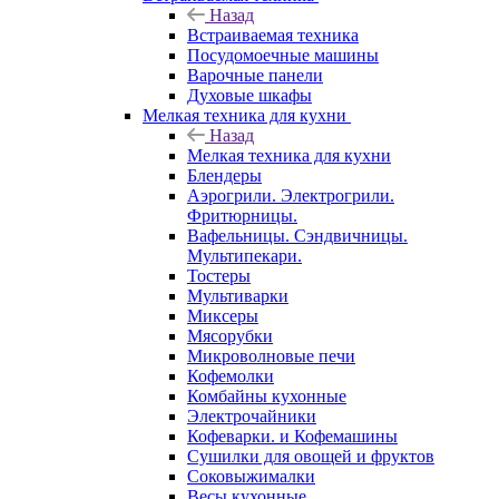
Назад
Встраиваемая техника
Посудомоечные машины
Варочные панели
Духовые шкафы
Мелкая техника для кухни
Назад
Мелкая техника для кухни
Блендеры
Аэрогрили. Электрогрили.
Фритюрницы.
Вафельницы. Сэндвичницы.
Мультипекари.
Тостеры
Мультиварки
Миксеры
Мясорубки
Микроволновые печи
Кофемолки
Комбайны кухонные
Электрочайники
Кофеварки. и Кофемашины
Сушилки для овощей и фруктов
Соковыжималки
Весы кухонные