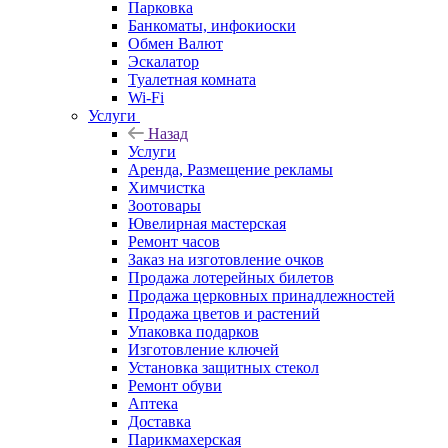
Парковка
Банкоматы, инфокиоски
Обмен Валют
Эскалатор
Туалетная комната
Wi-Fi
Услуги
Назад
Услуги
Аренда, Размещение рекламы
Химчистка
Зоотовары
Ювелирная мастерская
Ремонт часов
Заказ на изготовление очков
Продажа лотерейных билетов
Продажа церковных принадлежностей
Продажа цветов и растений
Упаковка подарков
Изготовление ключей
Установка защитных стекол
Ремонт обуви
Аптека
Доставка
Парикмахерская