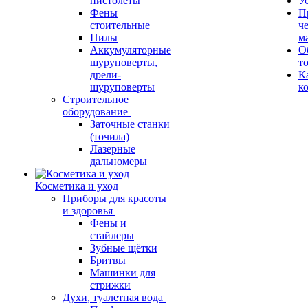
пистолеты
У
Фены
П
стоительные
ч
Пилы
м
Аккумуляторные
О
шуруповерты,
т
дрели-
К
шуруповерты
к
Строительное
оборудование
Заточные станки
(точила)
Лазерные
дальномеры
Косметика и уход
Приборы для красоты
и здоровья
Фены и
стайлеры
Зубные щётки
Бритвы
Машинки для
стрижки
Духи, туалетная вода