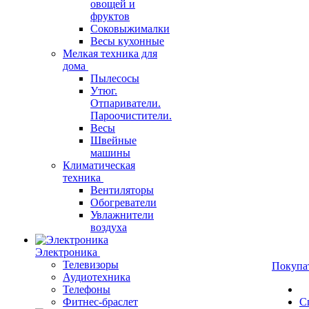
овощей и
фруктов
Соковыжималки
Весы кухонные
Мелкая техника для
дома
Пылесосы
Утюг.
Отпариватели.
Пароочистители.
Весы
Швейные
машины
Климатическая
техника
Вентиляторы
Обогреватели
Увлажнители
воздуха
Электроника
Телевизоры
Покупа
Аудиотехника
Телефоны
Фитнес-браслет
С