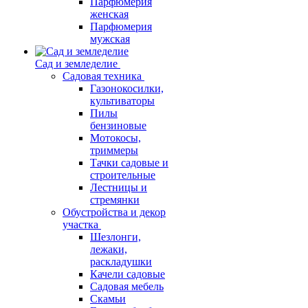
Парфюмерия
женская
Парфюмерия
мужская
Сад и земледелие
Садовая техника
Газонокосилки,
культиваторы
Пилы
бензиновые
Мотокосы,
триммеры
Тачки садовые и
строительные
Лестницы и
стремянки
Обустройства и декор
участка
Шезлонги,
лежаки,
раскладушки
Качели садовые
Садовая мебель
Скамьи