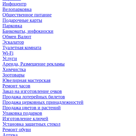
Инфоцентр
Велопарковка
Общественное питание
Подарочные карты
Парковка
Банкоматы, инфокиоски
Обмен Валют
Эскалатор
Туалетная комната
Wi-Fi
Услуги
Аренда, Размещение рекламы
Химчистка
Зоотовары
Ювелирная мастерская
Ремонт часов
Заказ на изготовление очков
Продажа лотерейных билетов
Продажа церковных принадлежностей
Продажа цветов и растений
Упаковка подарков
Изготовление ключей
Установка защитных стекол
Ремонт обуви
Аптека