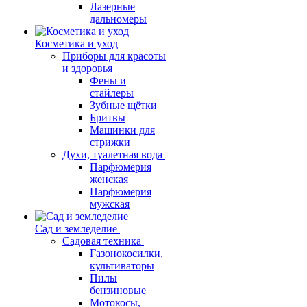
Лазерные
дальномеры
Косметика и уход
Приборы для красоты
и здоровья
Фены и
стайлеры
Зубные щётки
Бритвы
Машинки для
стрижки
Духи, туалетная вода
Парфюмерия
женская
Парфюмерия
мужская
Сад и земледелие
Садовая техника
Газонокосилки,
культиваторы
Пилы
бензиновые
Мотокосы,