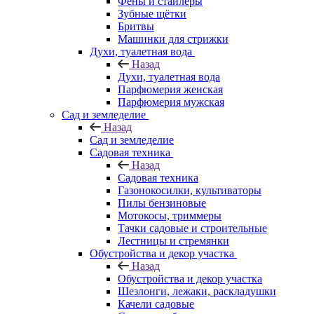
Фены и стайлеры
Зубные щётки
Бритвы
Машинки для стрижки
Духи, туалетная вода
Назад
Духи, туалетная вода
Парфюмерия женская
Парфюмерия мужская
Сад и земледелие
Назад
Сад и земледелие
Садовая техника
Назад
Садовая техника
Газонокосилки, культиваторы
Пилы бензиновые
Мотокосы, триммеры
Тачки садовые и строительные
Лестницы и стремянки
Обустройства и декор участка
Назад
Обустройства и декор участка
Шезлонги, лежаки, раскладушки
Качели садовые