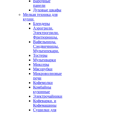
Варочные
панели
Духовые шкафы
Мелкая техника для
кухни
Блендеры
Аэрогрили.
Электрогрили.
Фритюрницы.
Вафельницы.
Сэндвичницы.
Мультипекари.
Тостеры
Мультиварки
Миксеры
Мясорубки
Микроволновые
печи
Кофемолки
Комбайны
кухонные
Электрочайники
Кофеварки. и
Кофемашины
Сушилки для