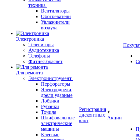
техника
Вентиляторы
Обогреватели
Увлажнители
воздуха
Электроника
Телевизоры
Покупа
Аудиотехника
Телефоны
Фитнес-браслет
С
Для ремонта
Электроинструмент
Перфораторы
Электродрели,
дрели ударные
Лобзики
Рубанки
Регистрация
Точила
дисконтных
Шлифовальные
Акции
карт
электрические
машины
П
Клеевые
л