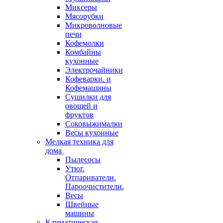
Миксеры
Мясорубки
Микроволновые
печи
Кофемолки
Комбайны
кухонные
Электрочайники
Кофеварки. и
Кофемашины
Сушилки для
овощей и
фруктов
Соковыжималки
Весы кухонные
Мелкая техника для
дома
Пылесосы
Утюг.
Отпариватели.
Пароочистители.
Весы
Швейные
машины
Климатическая