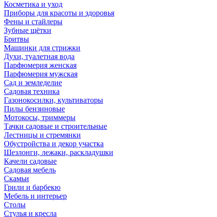
Косметика и уход
Приборы для красоты и здоровья
Фены и стайлеры
Зубные щётки
Бритвы
Машинки для стрижки
Духи, туалетная вода
Парфюмерия женская
Парфюмерия мужская
Сад и земледелие
Садовая техника
Газонокосилки, культиваторы
Пилы бензиновые
Мотокосы, триммеры
Тачки садовые и строительные
Лестницы и стремянки
Обустройства и декор участка
Шезлонги, лежаки, раскладушки
Качели садовые
Садовая мебель
Скамьи
Грили и барбекю
Мебель и интерьер
Столы
Стулья и кресла