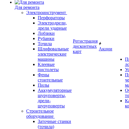
Для ремонта
Электроинструмент
Перфораторы
Электродрели,
дрели ударные
Лобзики
Рубанки
Регистрация
Точила
дисконтных
Шлифовальные
Акции
карт
электрические
машины
П
Клеевые
л
пистолеты
У
Фены
П
стоительные
ч
Пилы
м
Аккумуляторные
О
шуруповерты,
т
дрели-
К
шуруповерты
к
Строительное
оборудование
Заточные станки
(точила)