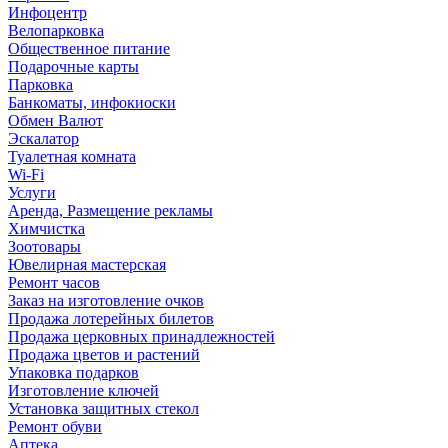
Инфоцентр
Велопарковка
Общественное питание
Подарочные карты
Парковка
Банкоматы, инфокиоски
Обмен Валют
Эскалатор
Туалетная комната
Wi-Fi
Услуги
Аренда, Размещение рекламы
Химчистка
Зоотовары
Ювелирная мастерская
Ремонт часов
Заказ на изготовление очков
Продажа лотерейных билетов
Продажа церковных принадлежностей
Продажа цветов и растений
Упаковка подарков
Изготовление ключей
Установка защитных стекол
Ремонт обуви
Аптека