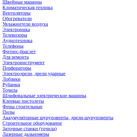
Швейные машины
Климатическая техника
Вентиляторы
Обогреватели
Увлажнители воздуха
Электроника
Телевизоры
Аудиотехника
Телефоны
Фитнес-браслет
Для ремонта
Электроинструмент
Перфораторы
Электродрели, дрели ударные
Лобзики
Рубанки
Точила
Шлифовальные электрические машины
Клеевые пистолеты
Фены стоительные
Пилы
Аккумуляторные шуруповерты, дрели-шуруповерты
Строительное оборудование
Заточные станки (точила)
Лазерные дальномеры