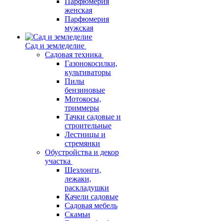
Парфюмерия
женская
Парфюмерия
мужская
Сад и земледелие
Садовая техника
Газонокосилки,
культиваторы
Пилы
бензиновые
Мотокосы,
триммеры
Тачки садовые и
строительные
Лестницы и
стремянки
Обустройства и декор
участка
Шезлонги,
лежаки,
раскладушки
Качели садовые
Садовая мебель
Скамьи