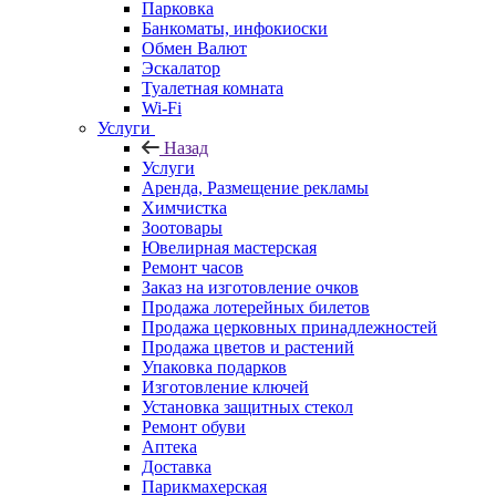
Парковка
Банкоматы, инфокиоски
Обмен Валют
Эскалатор
Туалетная комната
Wi-Fi
Услуги
Назад
Услуги
Аренда, Размещение рекламы
Химчистка
Зоотовары
Ювелирная мастерская
Ремонт часов
Заказ на изготовление очков
Продажа лотерейных билетов
Продажа церковных принадлежностей
Продажа цветов и растений
Упаковка подарков
Изготовление ключей
Установка защитных стекол
Ремонт обуви
Аптека
Доставка
Парикмахерская