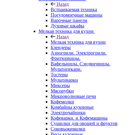
Назад
Встраиваемая техника
Посудомоечные машины
Варочные панели
Духовые шкафы
Мелкая техника для кухни
Назад
Мелкая техника для кухни
Блендеры
Аэрогрили. Электрогрили.
Фритюрницы.
Вафельницы. Сэндвичницы.
Мультипекари.
Тостеры
Мультиварки
Миксеры
Мясорубки
Микроволновые печи
Кофемолки
Комбайны кухонные
Электрочайники
Кофеварки. и Кофемашины
Сушилки для овощей и фруктов
Соковыжималки
Весы кухонные