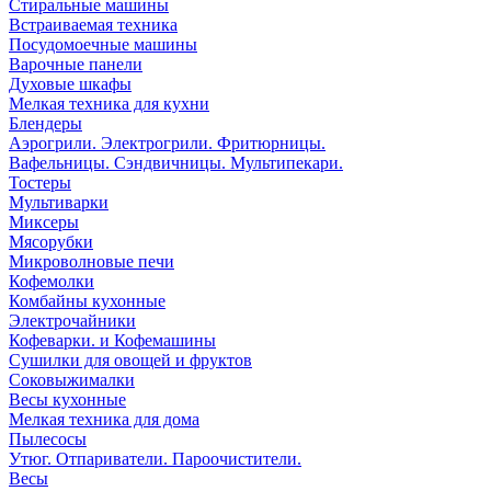
Стиральные машины
Встраиваемая техника
Посудомоечные машины
Варочные панели
Духовые шкафы
Мелкая техника для кухни
Блендеры
Аэрогрили. Электрогрили. Фритюрницы.
Вафельницы. Сэндвичницы. Мультипекари.
Тостеры
Мультиварки
Миксеры
Мясорубки
Микроволновые печи
Кофемолки
Комбайны кухонные
Электрочайники
Кофеварки. и Кофемашины
Сушилки для овощей и фруктов
Соковыжималки
Весы кухонные
Мелкая техника для дома
Пылесосы
Утюг. Отпариватели. Пароочистители.
Весы