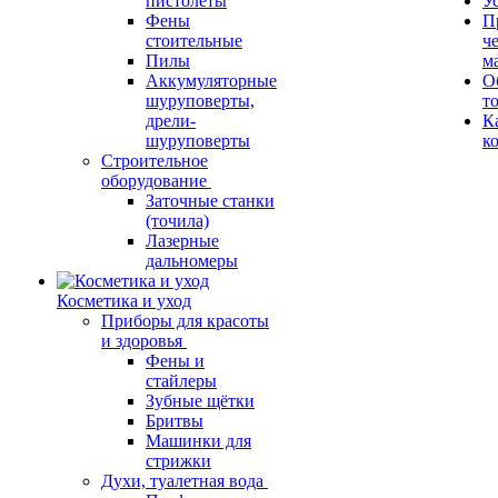
пистолеты
У
Фены
П
стоительные
ч
Пилы
м
Аккумуляторные
О
шуруповерты,
т
дрели-
К
шуруповерты
к
Строительное
оборудование
Заточные станки
(точила)
Лазерные
дальномеры
Косметика и уход
Приборы для красоты
и здоровья
Фены и
стайлеры
Зубные щётки
Бритвы
Машинки для
стрижки
Духи, туалетная вода