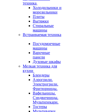
техника
Холодильники и
морозильники
Плиты
Вытяжки
Стиральные
машины
Встраиваемая техника
Посудомоечные
машины
Варочные
панели
Духовые шкафы
Мелкая техника для
кухни
Блендеры
Аэрогрили.
Электрогрили.
Фритюрницы.
Вафельницы.
Сэндвичницы.
Мультипекари.
Тостеры
Мультиварки