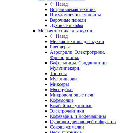
Назад
Встраиваемая техника
Посудомоечные машины
Варочные панели
Духовые шкафы
Мелкая техника для кухни
Назад
Мелкая техника для кухни
Блендеры
Аэрогрили. Электрогрили.
Фритюрницы.
Вафельницы. Сэндвичницы.
Мультипекари.
Тостеры
Мультиварки
Миксеры
Мясорубки
Микроволновые печи
Кофемолки
Комбайны кухонные
Электрочайники
Кофеварки. и Кофемашины
Сушилки для овощей и фруктов
Соковыжималки
Весы кухонные