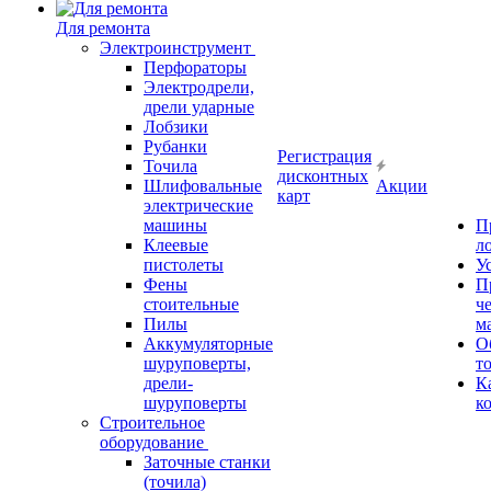
Для ремонта
Электроинструмент
Перфораторы
Электродрели,
дрели ударные
Лобзики
Рубанки
Регистрация
Точила
дисконтных
Шлифовальные
Акции
карт
электрические
машины
П
Клеевые
л
пистолеты
У
Фены
П
стоительные
ч
Пилы
м
Аккумуляторные
О
шуруповерты,
т
дрели-
К
шуруповерты
к
Строительное
оборудование
Заточные станки
(точила)