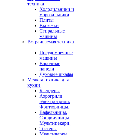
техника
Холодильники и
морозильники
Плиты
Вытяжки
Стиральные
машины
Встраиваемая техника
Посудомоечные
машины
Варочные
панели
Духовые шкафы
Мелкая техника для
кухни
Блендеры
Аэрогрили.
Электрогрили.
Фритюрницы.
Вафельницы.
Сэндвичницы.
Мультипекари.
Тостеры
Мультиварки