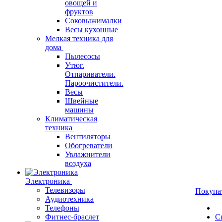
овощей и
фруктов
Соковыжималки
Весы кухонные
Мелкая техника для
дома
Пылесосы
Утюг.
Отпариватели.
Пароочистители.
Весы
Швейные
машины
Климатическая
техника
Вентиляторы
Обогреватели
Увлажнители
воздуха
Электроника
Телевизоры
Покупа
Аудиотехника
Телефоны
Фитнес-браслет
С