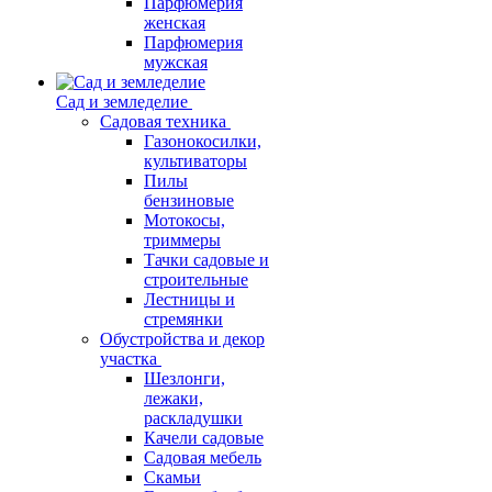
Парфюмерия
женская
Парфюмерия
мужская
Сад и земледелие
Садовая техника
Газонокосилки,
культиваторы
Пилы
бензиновые
Мотокосы,
триммеры
Тачки садовые и
строительные
Лестницы и
стремянки
Обустройства и декор
участка
Шезлонги,
лежаки,
раскладушки
Качели садовые
Садовая мебель
Скамьи