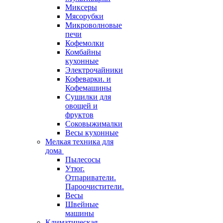
Миксеры
Мясорубки
Микроволновые
печи
Кофемолки
Комбайны
кухонные
Электрочайники
Кофеварки. и
Кофемашины
Сушилки для
овощей и
фруктов
Соковыжималки
Весы кухонные
Мелкая техника для
дома
Пылесосы
Утюг.
Отпариватели.
Пароочистители.
Весы
Швейные
машины
Климатическая