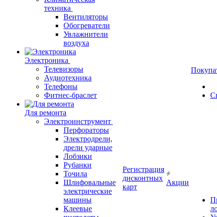
техника
Вентиляторы
Обогреватели
Увлажнители
воздуха
Электроника
Телевизоры
Покупа
Аудиотехника
Телефоны
Фитнес-браслет
С
Для ремонта
Электроинструмент
Перфораторы
Электродрели,
дрели ударные
Лобзики
Рубанки
Регистрация
Точила
дисконтных
Шлифовальные
Акции
карт
электрические
машины
П
Клеевые
л