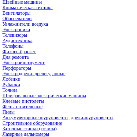
Швейные машины
Климатическая техника
Вентиляторы
Обогреватели
Увлажнители воздуха
Электроника
Телевизоры
Аудиотехника
Телефоны
Фитнес-браслет
Для ремонта
Электроинструмент
Перфораторы
Электродрели, дрели ударные
Лобзики
Рубанки
Точила
Шлифовальные электрические машины
Клеевые пистолеты
Фены стоительные
Пилы
Аккумуляторные шуруповерты, дрели-шуруповерты
Строительное оборудование
Заточные станки (точила)
Лазерные дальномеры