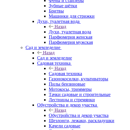
Фены и стайлеры
Зубные щётки
Бритвы
Машинки для стрижки
Духи, туалетная вода
Назад
Духи, туалетная вода
Парфюмерия женская
Парфюмерия мужская
Сад и земледелие
Назад
Сад и земледелие
Садовая техника
Назад
Садовая техника
Газонокосилки, культиваторы
Пилы бензиновые
Мотокосы, триммеры
Тачки садовые и строительные
Лестницы и стремянки
Обустройства и декор участка
Назад
Обустройства и декор участка
Шезлонги, лежаки, раскладушки
Качели садовые