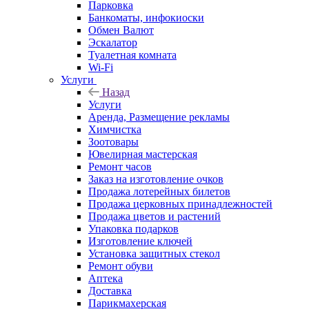
Парковка
Банкоматы, инфокиоски
Обмен Валют
Эскалатор
Туалетная комната
Wi-Fi
Услуги
Назад
Услуги
Аренда, Размещение рекламы
Химчистка
Зоотовары
Ювелирная мастерская
Ремонт часов
Заказ на изготовление очков
Продажа лотерейных билетов
Продажа церковных принадлежностей
Продажа цветов и растений
Упаковка подарков
Изготовление ключей
Установка защитных стекол
Ремонт обуви
Аптека
Доставка
Парикмахерская