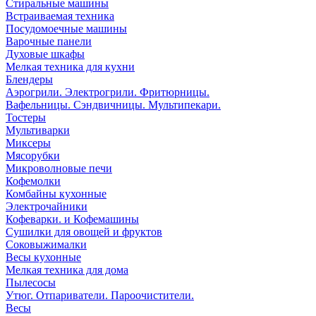
Стиральные машины
Встраиваемая техника
Посудомоечные машины
Варочные панели
Духовые шкафы
Мелкая техника для кухни
Блендеры
Аэрогрили. Электрогрили. Фритюрницы.
Вафельницы. Сэндвичницы. Мультипекари.
Тостеры
Мультиварки
Миксеры
Мясорубки
Микроволновые печи
Кофемолки
Комбайны кухонные
Электрочайники
Кофеварки. и Кофемашины
Сушилки для овощей и фруктов
Соковыжималки
Весы кухонные
Мелкая техника для дома
Пылесосы
Утюг. Отпариватели. Пароочистители.
Весы