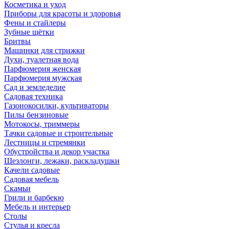
Косметика и уход
Приборы для красоты и здоровья
Фены и стайлеры
Зубные щётки
Бритвы
Машинки для стрижки
Духи, туалетная вода
Парфюмерия женская
Парфюмерия мужская
Сад и земледелие
Садовая техника
Газонокосилки, культиваторы
Пилы бензиновые
Мотокосы, триммеры
Тачки садовые и строительные
Лестницы и стремянки
Обустройства и декор участка
Шезлонги, лежаки, раскладушки
Качели садовые
Садовая мебель
Скамьи
Грили и барбекю
Мебель и интерьер
Столы
Стулья и кресла