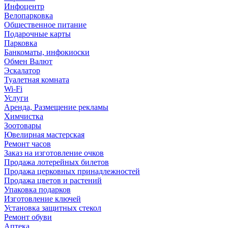
Инфоцентр
Велопарковка
Общественное питание
Подарочные карты
Парковка
Банкоматы, инфокиоски
Обмен Валют
Эскалатор
Туалетная комната
Wi-Fi
Услуги
Аренда, Размещение рекламы
Химчистка
Зоотовары
Ювелирная мастерская
Ремонт часов
Заказ на изготовление очков
Продажа лотерейных билетов
Продажа церковных принадлежностей
Продажа цветов и растений
Упаковка подарков
Изготовление ключей
Установка защитных стекол
Ремонт обуви
Аптека