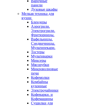
Варочные
панели
Духовые шкафы
Мелкая техника для
кухни
Блендеры
Аэрогрили.
Электрогрили.
Фритюрницы.
Вафельницы.
Сэндвичницы.
Мультипекари.
Тостеры
Мультиварки
Миксеры
Мясорубки
Микроволновые
печи
Кофемолки
Комбайны
кухонные
Электрочайники
Кофеварки. и
Кофемашины
Сушилки для