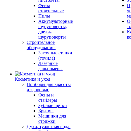
пистолеты
У
Фены
П
стоительные
ч
Пилы
м
Аккумуляторные
О
шуруповерты,
т
дрели-
К
шуруповерты
к
Строительное
оборудование
Заточные станки
(точила)
Лазерные
дальномеры
Косметика и уход
Приборы для красоты
и здоровья
Фены и
стайлеры
Зубные щётки
Бритвы
Машинки для
стрижки
Духи, туалетная вода