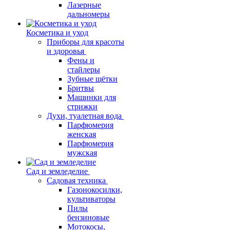
Лазерные
дальномеры
Косметика и уход
Приборы для красоты
и здоровья
Фены и
стайлеры
Зубные щётки
Бритвы
Машинки для
стрижки
Духи, туалетная вода
Парфюмерия
женская
Парфюмерия
мужская
Сад и земледелие
Садовая техника
Газонокосилки,
культиваторы
Пилы
бензиновые
Мотокосы,