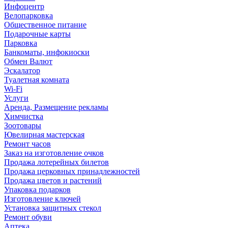
Инфоцентр
Велопарковка
Общественное питание
Подарочные карты
Парковка
Банкоматы, инфокиоски
Обмен Валют
Эскалатор
Туалетная комната
Wi-Fi
Услуги
Аренда, Размещение рекламы
Химчистка
Зоотовары
Ювелирная мастерская
Ремонт часов
Заказ на изготовление очков
Продажа лотерейных билетов
Продажа церковных принадлежностей
Продажа цветов и растений
Упаковка подарков
Изготовление ключей
Установка защитных стекол
Ремонт обуви
Аптека