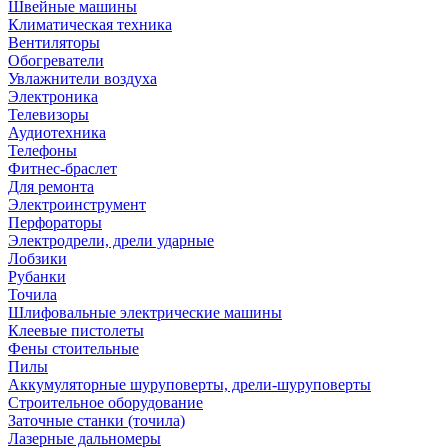
Швейные машины
Климатическая техника
Вентиляторы
Обогреватели
Увлажнители воздуха
Электроника
Телевизоры
Аудиотехника
Телефоны
Фитнес-браслет
Для ремонта
Электроинструмент
Перфораторы
Электродрели, дрели ударные
Лобзики
Рубанки
Точила
Шлифовальные электрические машины
Клеевые пистолеты
Фены стоительные
Пилы
Аккумуляторные шуруповерты, дрели-шуруповерты
Строительное оборудование
Заточные станки (точила)
Лазерные дальномеры