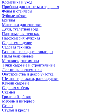
Косметика и уход
Приборы для красоты и здоровья
Фены и стайлеры
Зубные щётки
Бритвы
Машинки для стрижки
Духи, туалетная вода
Парфюмерия женская
Парфюмерия мужская
Сад и земледелие
Садовая техника
Газонокосилки, культиваторы
Пилы бензиновые
Мотокосы, триммеры
Тачки садовые и строительные
Лестницы и стремянки
Обустройства и декор участка
Шезлонги, лежаки, раскладушки
Качели садовые
Садовая мебель
Скамьи
Грили и барбекю
Мебель и интерьер
Столы
Стулья и кресла