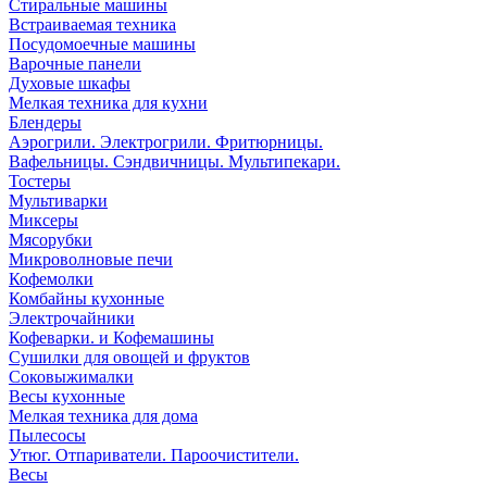
Стиральные машины
Встраиваемая техника
Посудомоечные машины
Варочные панели
Духовые шкафы
Мелкая техника для кухни
Блендеры
Аэрогрили. Электрогрили. Фритюрницы.
Вафельницы. Сэндвичницы. Мультипекари.
Тостеры
Мультиварки
Миксеры
Мясорубки
Микроволновые печи
Кофемолки
Комбайны кухонные
Электрочайники
Кофеварки. и Кофемашины
Сушилки для овощей и фруктов
Соковыжималки
Весы кухонные
Мелкая техника для дома
Пылесосы
Утюг. Отпариватели. Пароочистители.
Весы