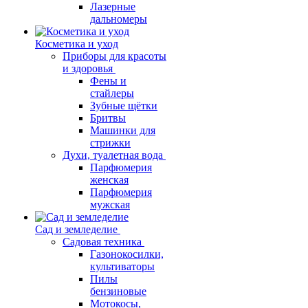
Лазерные
дальномеры
Косметика и уход
Приборы для красоты
и здоровья
Фены и
стайлеры
Зубные щётки
Бритвы
Машинки для
стрижки
Духи, туалетная вода
Парфюмерия
женская
Парфюмерия
мужская
Сад и земледелие
Садовая техника
Газонокосилки,
культиваторы
Пилы
бензиновые
Мотокосы,