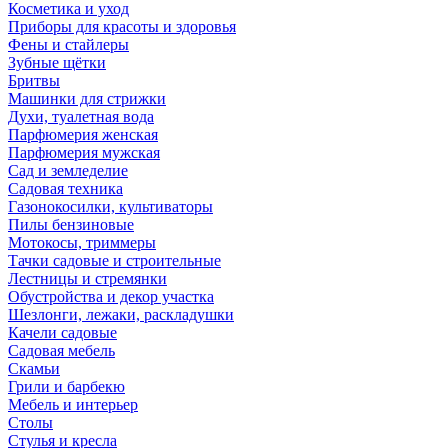
Косметика и уход
Приборы для красоты и здоровья
Фены и стайлеры
Зубные щётки
Бритвы
Машинки для стрижки
Духи, туалетная вода
Парфюмерия женская
Парфюмерия мужская
Сад и земледелие
Садовая техника
Газонокосилки, культиваторы
Пилы бензиновые
Мотокосы, триммеры
Тачки садовые и строительные
Лестницы и стремянки
Обустройства и декор участка
Шезлонги, лежаки, раскладушки
Качели садовые
Садовая мебель
Скамьи
Грили и барбекю
Мебель и интерьер
Столы
Стулья и кресла