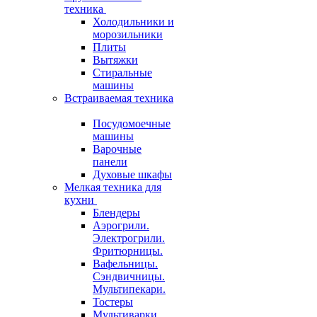
техника
Холодильники и
морозильники
Плиты
Вытяжки
Стиральные
машины
Встраиваемая техника
Посудомоечные
машины
Варочные
панели
Духовые шкафы
Мелкая техника для
кухни
Блендеры
Аэрогрили.
Электрогрили.
Фритюрницы.
Вафельницы.
Сэндвичницы.
Мультипекари.
Тостеры
Мультиварки