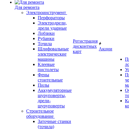
Для ремонта
Электроинструмент
Перфораторы
Электродрели,
дрели ударные
Лобзики
Рубанки
Регистрация
Точила
дисконтных
Шлифовальные
Акции
карт
электрические
машины
П
Клеевые
л
пистолеты
У
Фены
П
стоительные
ч
Пилы
м
Аккумуляторные
О
шуруповерты,
т
дрели-
К
шуруповерты
к
Строительное
оборудование
Заточные станки
(точила)