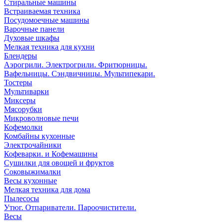
Стиральные машины
Встраиваемая техника
Посудомоечные машины
Варочные панели
Духовые шкафы
Мелкая техника для кухни
Блендеры
Аэрогрили. Электрогрили. Фритюрницы.
Вафельницы. Сэндвичницы. Мультипекари.
Тостеры
Мультиварки
Миксеры
Мясорубки
Микроволновые печи
Кофемолки
Комбайны кухонные
Электрочайники
Кофеварки. и Кофемашины
Сушилки для овощей и фруктов
Соковыжималки
Весы кухонные
Мелкая техника для дома
Пылесосы
Утюг. Отпариватели. Пароочистители.
Весы