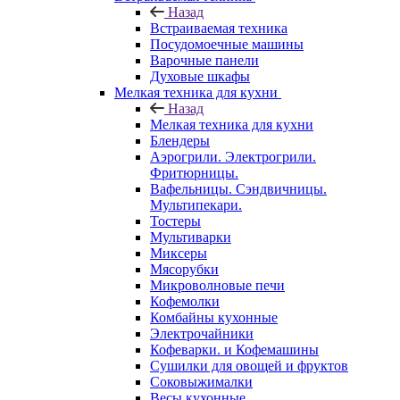
Назад
Встраиваемая техника
Посудомоечные машины
Варочные панели
Духовые шкафы
Мелкая техника для кухни
Назад
Мелкая техника для кухни
Блендеры
Аэрогрили. Электрогрили.
Фритюрницы.
Вафельницы. Сэндвичницы.
Мультипекари.
Тостеры
Мультиварки
Миксеры
Мясорубки
Микроволновые печи
Кофемолки
Комбайны кухонные
Электрочайники
Кофеварки. и Кофемашины
Сушилки для овощей и фруктов
Соковыжималки
Весы кухонные