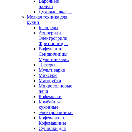
Варочные
панели
Духовые шкафы
Мелкая техника для
кухни
Блендеры
Аэрогрили.
Электрогрили.
Фритюрницы.
Вафельницы.
Сэндвичницы.
Мультипекари.
Тостеры
Мультиварки
Миксеры
Мясорубки
Микроволновые
печи
Кофемолки
Комбайны
кухонные
Электрочайники
Кофеварки. и
Кофемашины
Сушилки для