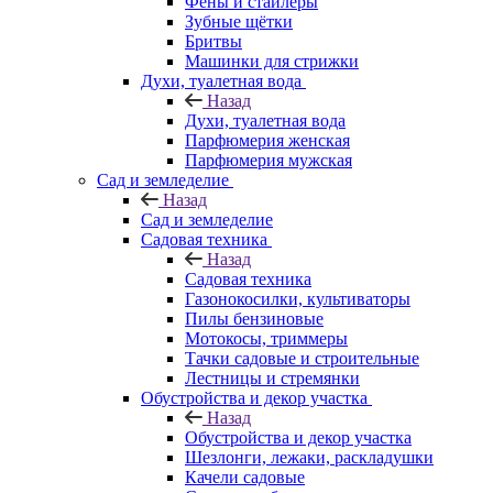
Фены и стайлеры
Зубные щётки
Бритвы
Машинки для стрижки
Духи, туалетная вода
Назад
Духи, туалетная вода
Парфюмерия женская
Парфюмерия мужская
Сад и земледелие
Назад
Сад и земледелие
Садовая техника
Назад
Садовая техника
Газонокосилки, культиваторы
Пилы бензиновые
Мотокосы, триммеры
Тачки садовые и строительные
Лестницы и стремянки
Обустройства и декор участка
Назад
Обустройства и декор участка
Шезлонги, лежаки, раскладушки
Качели садовые