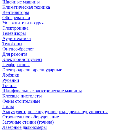
Швейные машины
Климатическая техника
Вентиляторы
Обогреватели
Увлажнители воздуха
Электроника
Телевизоры
Аудиотехника
Телефоны
Фитнес-браслет
Для ремонта
Электроинструмент
Перфораторы
Электродрели, дрели ударные
Лобзики
Рубанки
Точила
Шлифовальные электрические машины
Клеевые пистолеты
Фены стоительные
Пилы
Аккумуляторные шуруповерты, дрели-шуруповерты
Строительное оборудование
Заточные станки (точила)
Лазерные дальномеры