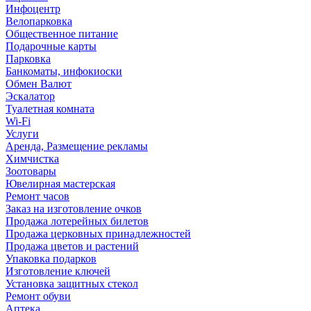
Инфоцентр
Велопарковка
Общественное питание
Подарочные карты
Парковка
Банкоматы, инфокиоски
Обмен Валют
Эскалатор
Туалетная комната
Wi-Fi
Услуги
Аренда, Размещение рекламы
Химчистка
Зоотовары
Ювелирная мастерская
Ремонт часов
Заказ на изготовление очков
Продажа лотерейных билетов
Продажа церковных принадлежностей
Продажа цветов и растений
Упаковка подарков
Изготовление ключей
Установка защитных стекол
Ремонт обуви
Аптека