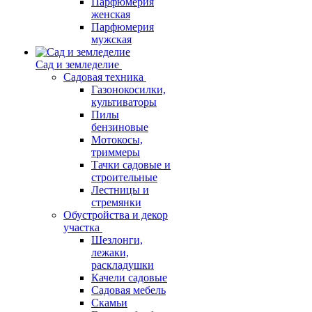
Парфюмерия
женская
Парфюмерия
мужская
Сад и земледелие
Садовая техника
Газонокосилки,
культиваторы
Пилы
бензиновые
Мотокосы,
триммеры
Тачки садовые и
строительные
Лестницы и
стремянки
Обустройства и декор
участка
Шезлонги,
лежаки,
раскладушки
Качели садовые
Садовая мебель
Скамьи