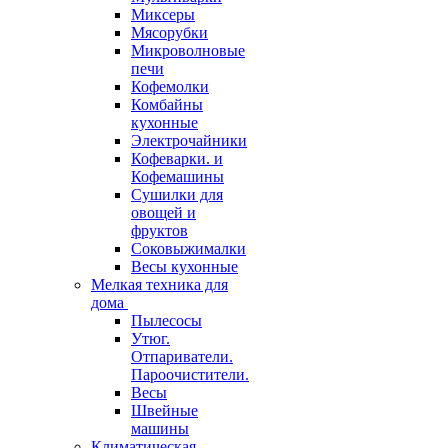
Миксеры
Мясорубки
Микроволновые
печи
Кофемолки
Комбайны
кухонные
Электрочайники
Кофеварки. и
Кофемашины
Сушилки для
овощей и
фруктов
Соковыжималки
Весы кухонные
Мелкая техника для
дома
Пылесосы
Утюг.
Отпариватели.
Пароочистители.
Весы
Швейные
машины
Климатическая