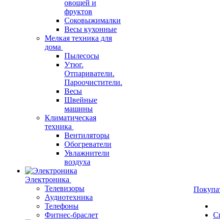
овощей и
фруктов
Соковыжималки
Весы кухонные
Мелкая техника для
дома
Пылесосы
Утюг.
Отпариватели.
Пароочистители.
Весы
Швейные
машины
Климатическая
техника
Вентиляторы
Обогреватели
Увлажнители
воздуха
Электроника
Телевизоры
Покупа
Аудиотехника
Телефоны
Фитнес-браслет
С