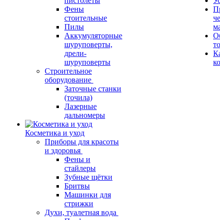
пистолеты
У
Фены
П
стоительные
ч
Пилы
м
Аккумуляторные
О
шуруповерты,
т
дрели-
К
шуруповерты
к
Строительное
оборудование
Заточные станки
(точила)
Лазерные
дальномеры
Косметика и уход
Приборы для красоты
и здоровья
Фены и
стайлеры
Зубные щётки
Бритвы
Машинки для
стрижки
Духи, туалетная вода