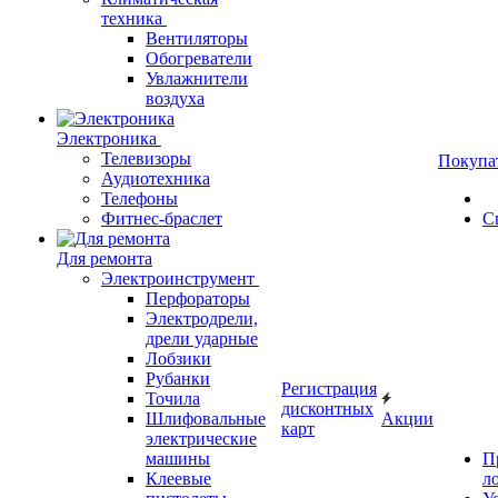
техника
Вентиляторы
Обогреватели
Увлажнители
воздуха
Электроника
Телевизоры
Покупа
Аудиотехника
Телефоны
Фитнес-браслет
С
Для ремонта
Электроинструмент
Перфораторы
Электродрели,
дрели ударные
Лобзики
Рубанки
Регистрация
Точила
дисконтных
Шлифовальные
Акции
карт
электрические
машины
П
Клеевые
л