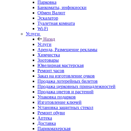
Парковка
Банкоматы, инфокиоски
Обмен Валют
Эскалатор
Туалетная комната
Wi-Fi
Услуги
Назад
Услуги
Аренда, Размещение рекламы
Химчистка
Зоотовары
Ювелирная мастерская
Ремонт часов
Заказ на изготовление очков
Продажа лотерейных билетов
Продажа церковных принадлежностей
Продажа цветов и растений
Упаковка подарков
Изготовление ключей
Установка защитных стекол
Ремонт обуви
Аптека
Доставка
Парикмахерская