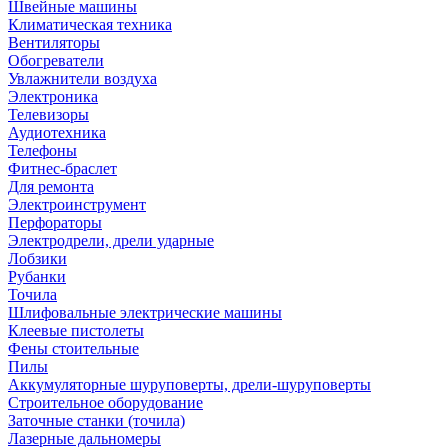
Швейные машины
Климатическая техника
Вентиляторы
Обогреватели
Увлажнители воздуха
Электроника
Телевизоры
Аудиотехника
Телефоны
Фитнес-браслет
Для ремонта
Электроинструмент
Перфораторы
Электродрели, дрели ударные
Лобзики
Рубанки
Точила
Шлифовальные электрические машины
Клеевые пистолеты
Фены стоительные
Пилы
Аккумуляторные шуруповерты, дрели-шуруповерты
Строительное оборудование
Заточные станки (точила)
Лазерные дальномеры