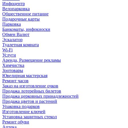
Инфоцентр
Велопарковка
Общественное питание
Подарочные карты
Парковка
Банкоматы, инфокиоски
Обмен Валют
Эскалатор
Туалетная комната
Wi-Fi
Услуги
Аренда, Размещение рекламы
Химчистка
Зоотовары
Ювелирная мастерская
Ремонт часов
Заказ на изготовление очков
Продажа лотерейных билетов
Продажа церковных принадлежностей
Продажа цветов и растений
Упаковка подарков
Изготовление ключей
Установка защитных стекол
Ремонт обуви
Аптека