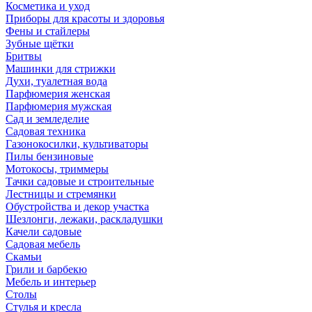
Косметика и уход
Приборы для красоты и здоровья
Фены и стайлеры
Зубные щётки
Бритвы
Машинки для стрижки
Духи, туалетная вода
Парфюмерия женская
Парфюмерия мужская
Сад и земледелие
Садовая техника
Газонокосилки, культиваторы
Пилы бензиновые
Мотокосы, триммеры
Тачки садовые и строительные
Лестницы и стремянки
Обустройства и декор участка
Шезлонги, лежаки, раскладушки
Качели садовые
Садовая мебель
Скамьи
Грили и барбекю
Мебель и интерьер
Столы
Стулья и кресла