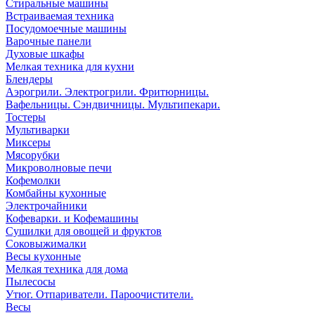
Стиральные машины
Встраиваемая техника
Посудомоечные машины
Варочные панели
Духовые шкафы
Мелкая техника для кухни
Блендеры
Аэрогрили. Электрогрили. Фритюрницы.
Вафельницы. Сэндвичницы. Мультипекари.
Тостеры
Мультиварки
Миксеры
Мясорубки
Микроволновые печи
Кофемолки
Комбайны кухонные
Электрочайники
Кофеварки. и Кофемашины
Сушилки для овощей и фруктов
Соковыжималки
Весы кухонные
Мелкая техника для дома
Пылесосы
Утюг. Отпариватели. Пароочистители.
Весы