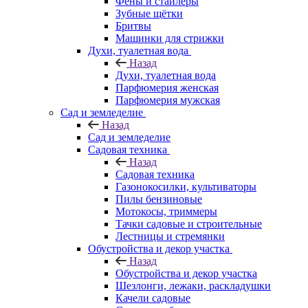
Фены и стайлеры
Зубные щётки
Бритвы
Машинки для стрижки
Духи, туалетная вода
Назад
Духи, туалетная вода
Парфюмерия женская
Парфюмерия мужская
Сад и земледелие
Назад
Сад и земледелие
Садовая техника
Назад
Садовая техника
Газонокосилки, культиваторы
Пилы бензиновые
Мотокосы, триммеры
Тачки садовые и строительные
Лестницы и стремянки
Обустройства и декор участка
Назад
Обустройства и декор участка
Шезлонги, лежаки, раскладушки
Качели садовые