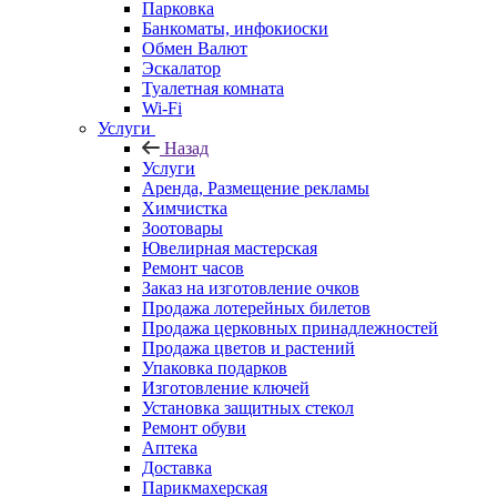
Парковка
Банкоматы, инфокиоски
Обмен Валют
Эскалатор
Туалетная комната
Wi-Fi
Услуги
Назад
Услуги
Аренда, Размещение рекламы
Химчистка
Зоотовары
Ювелирная мастерская
Ремонт часов
Заказ на изготовление очков
Продажа лотерейных билетов
Продажа церковных принадлежностей
Продажа цветов и растений
Упаковка подарков
Изготовление ключей
Установка защитных стекол
Ремонт обуви
Аптека
Доставка
Парикмахерская