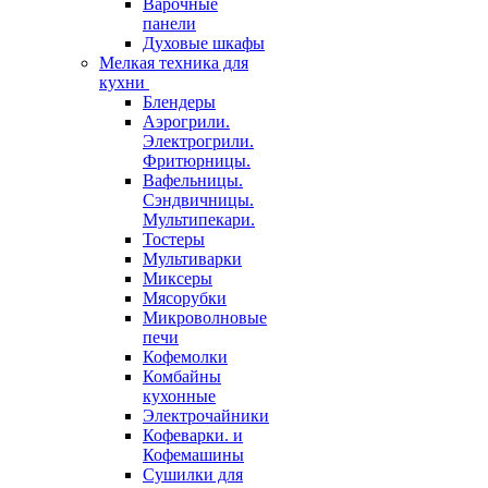
Варочные
панели
Духовые шкафы
Мелкая техника для
кухни
Блендеры
Аэрогрили.
Электрогрили.
Фритюрницы.
Вафельницы.
Сэндвичницы.
Мультипекари.
Тостеры
Мультиварки
Миксеры
Мясорубки
Микроволновые
печи
Кофемолки
Комбайны
кухонные
Электрочайники
Кофеварки. и
Кофемашины
Сушилки для