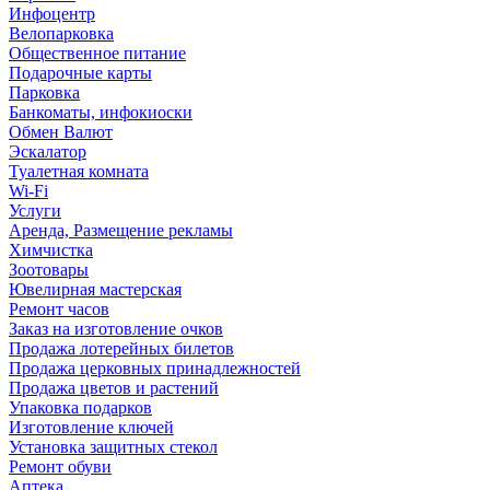
Инфоцентр
Велопарковка
Общественное питание
Подарочные карты
Парковка
Банкоматы, инфокиоски
Обмен Валют
Эскалатор
Туалетная комната
Wi-Fi
Услуги
Аренда, Размещение рекламы
Химчистка
Зоотовары
Ювелирная мастерская
Ремонт часов
Заказ на изготовление очков
Продажа лотерейных билетов
Продажа церковных принадлежностей
Продажа цветов и растений
Упаковка подарков
Изготовление ключей
Установка защитных стекол
Ремонт обуви
Аптека