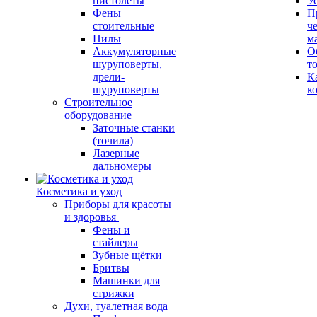
пистолеты
У
Фены
П
стоительные
ч
Пилы
м
Аккумуляторные
О
шуруповерты,
т
дрели-
К
шуруповерты
к
Строительное
оборудование
Заточные станки
(точила)
Лазерные
дальномеры
Косметика и уход
Приборы для красоты
и здоровья
Фены и
стайлеры
Зубные щётки
Бритвы
Машинки для
стрижки
Духи, туалетная вода