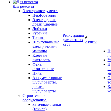
Для ремонта
Электроинструмент
Перфораторы
Электродрели,
дрели ударные
Лобзики
Рубанки
Регистрация
Точила
дисконтных
Шлифовальные
Акции
карт
электрические
машины
П
Клеевые
л
пистолеты
У
Фены
П
стоительные
ч
Пилы
м
Аккумуляторные
О
шуруповерты,
т
дрели-
К
шуруповерты
к
Строительное
оборудование
Заточные станки
(точила)