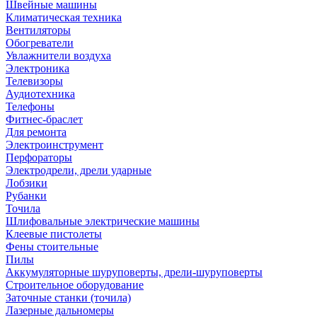
Швейные машины
Климатическая техника
Вентиляторы
Обогреватели
Увлажнители воздуха
Электроника
Телевизоры
Аудиотехника
Телефоны
Фитнес-браслет
Для ремонта
Электроинструмент
Перфораторы
Электродрели, дрели ударные
Лобзики
Рубанки
Точила
Шлифовальные электрические машины
Клеевые пистолеты
Фены стоительные
Пилы
Аккумуляторные шуруповерты, дрели-шуруповерты
Строительное оборудование
Заточные станки (точила)
Лазерные дальномеры