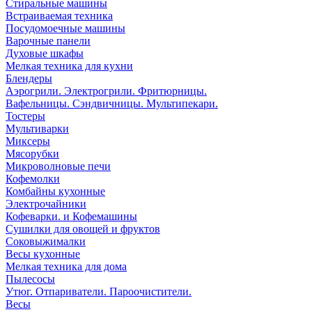
Стиральные машины
Встраиваемая техника
Посудомоечные машины
Варочные панели
Духовые шкафы
Мелкая техника для кухни
Блендеры
Аэрогрили. Электрогрили. Фритюрницы.
Вафельницы. Сэндвичницы. Мультипекари.
Тостеры
Мультиварки
Миксеры
Мясорубки
Микроволновые печи
Кофемолки
Комбайны кухонные
Электрочайники
Кофеварки. и Кофемашины
Сушилки для овощей и фруктов
Соковыжималки
Весы кухонные
Мелкая техника для дома
Пылесосы
Утюг. Отпариватели. Пароочистители.
Весы