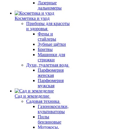
Лазерные
дальномеры
Косметика и уход
Приборы для красоты
и здоровья
Фены и
стайлеры
Зубные щётки
Бритвы
Машинки для
стрижки
Духи, туалетная вода
Парфюмерия
женская
Парфюмерия
мужская
Сад и земледелие
Садовая техника
Газонокосилки,
культиваторы
Пилы
бензиновые
Мотокосы,