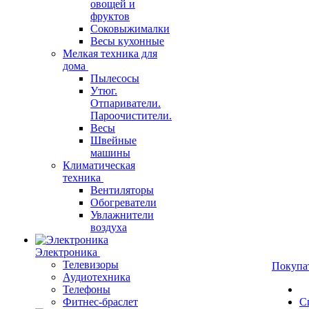
овощей и
фруктов
Соковыжималки
Весы кухонные
Мелкая техника для
дома
Пылесосы
Утюг.
Отпариватели.
Пароочистители.
Весы
Швейные
машины
Климатическая
техника
Вентиляторы
Обогреватели
Увлажнители
воздуха
Электроника
Телевизоры
Покупа
Аудиотехника
Телефоны
Фитнес-браслет
С