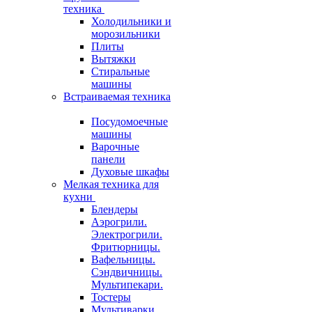
техника
Холодильники и
морозильники
Плиты
Вытяжки
Стиральные
машины
Встраиваемая техника
Посудомоечные
машины
Варочные
панели
Духовые шкафы
Мелкая техника для
кухни
Блендеры
Аэрогрили.
Электрогрили.
Фритюрницы.
Вафельницы.
Сэндвичницы.
Мультипекари.
Тостеры
Мультиварки