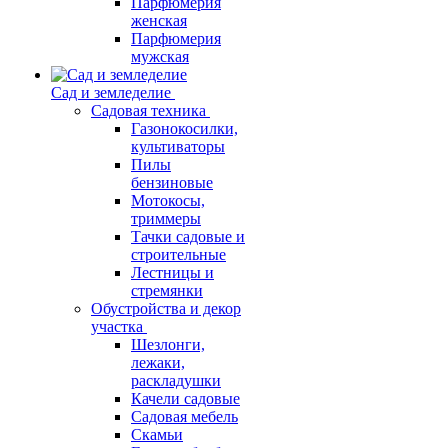
Парфюмерия
женская
Парфюмерия
мужская
Сад и земледелие
Садовая техника
Газонокосилки,
культиваторы
Пилы
бензиновые
Мотокосы,
триммеры
Тачки садовые и
строительные
Лестницы и
стремянки
Обустройства и декор
участка
Шезлонги,
лежаки,
раскладушки
Качели садовые
Садовая мебель
Скамьи