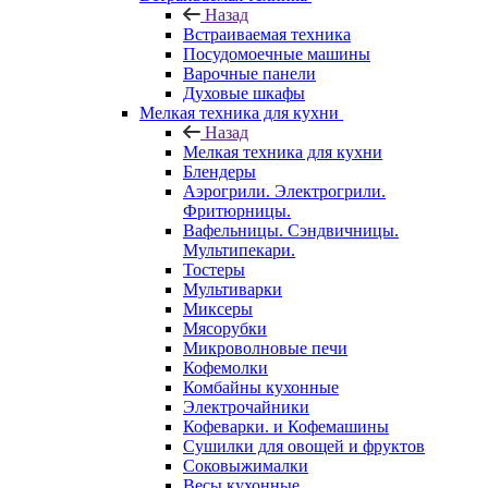
Назад
Встраиваемая техника
Посудомоечные машины
Варочные панели
Духовые шкафы
Мелкая техника для кухни
Назад
Мелкая техника для кухни
Блендеры
Аэрогрили. Электрогрили.
Фритюрницы.
Вафельницы. Сэндвичницы.
Мультипекари.
Тостеры
Мультиварки
Миксеры
Мясорубки
Микроволновые печи
Кофемолки
Комбайны кухонные
Электрочайники
Кофеварки. и Кофемашины
Сушилки для овощей и фруктов
Соковыжималки
Весы кухонные