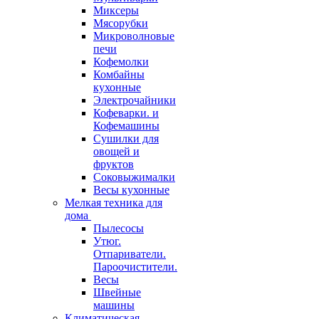
Миксеры
Мясорубки
Микроволновые
печи
Кофемолки
Комбайны
кухонные
Электрочайники
Кофеварки. и
Кофемашины
Сушилки для
овощей и
фруктов
Соковыжималки
Весы кухонные
Мелкая техника для
дома
Пылесосы
Утюг.
Отпариватели.
Пароочистители.
Весы
Швейные
машины
Климатическая