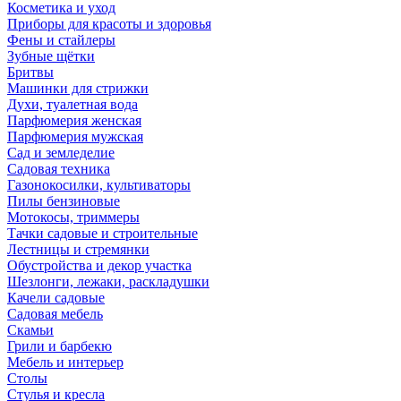
Косметика и уход
Приборы для красоты и здоровья
Фены и стайлеры
Зубные щётки
Бритвы
Машинки для стрижки
Духи, туалетная вода
Парфюмерия женская
Парфюмерия мужская
Сад и земледелие
Садовая техника
Газонокосилки, культиваторы
Пилы бензиновые
Мотокосы, триммеры
Тачки садовые и строительные
Лестницы и стремянки
Обустройства и декор участка
Шезлонги, лежаки, раскладушки
Качели садовые
Садовая мебель
Скамьи
Грили и барбекю
Мебель и интерьер
Столы
Стулья и кресла