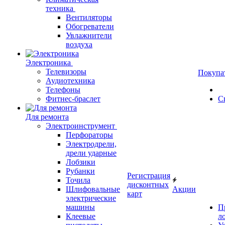
техника
Вентиляторы
Обогреватели
Увлажнители
воздуха
Электроника
Телевизоры
Покупа
Аудиотехника
Телефоны
Фитнес-браслет
С
Для ремонта
Электроинструмент
Перфораторы
Электродрели,
дрели ударные
Лобзики
Рубанки
Регистрация
Точила
дисконтных
Шлифовальные
Акции
карт
электрические
машины
П
Клеевые
л