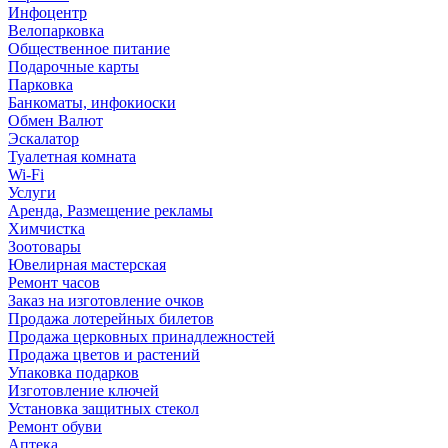
Инфоцентр
Велопарковка
Общественное питание
Подарочные карты
Парковка
Банкоматы, инфокиоски
Обмен Валют
Эскалатор
Туалетная комната
Wi-Fi
Услуги
Аренда, Размещение рекламы
Химчистка
Зоотовары
Ювелирная мастерская
Ремонт часов
Заказ на изготовление очков
Продажа лотерейных билетов
Продажа церковных принадлежностей
Продажа цветов и растений
Упаковка подарков
Изготовление ключей
Установка защитных стекол
Ремонт обуви
Аптека