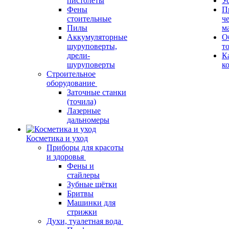
пистолеты
У
Фены
П
стоительные
ч
Пилы
м
Аккумуляторные
О
шуруповерты,
т
дрели-
К
шуруповерты
к
Строительное
оборудование
Заточные станки
(точила)
Лазерные
дальномеры
Косметика и уход
Приборы для красоты
и здоровья
Фены и
стайлеры
Зубные щётки
Бритвы
Машинки для
стрижки
Духи, туалетная вода