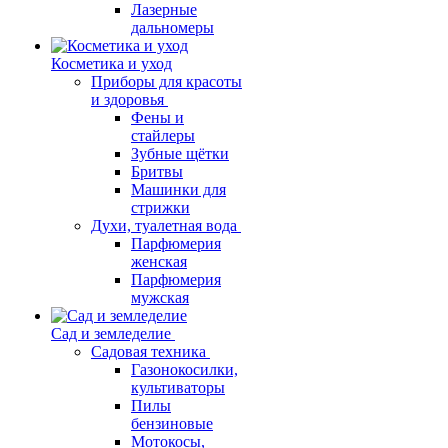
Лазерные
дальномеры
Косметика и уход
Приборы для красоты
и здоровья
Фены и
стайлеры
Зубные щётки
Бритвы
Машинки для
стрижки
Духи, туалетная вода
Парфюмерия
женская
Парфюмерия
мужская
Сад и земледелие
Садовая техника
Газонокосилки,
культиваторы
Пилы
бензиновые
Мотокосы,