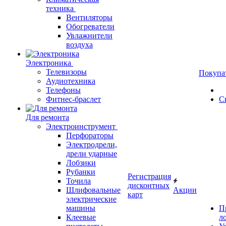
техника
Вентиляторы
Обогреватели
Увлажнители
воздуха
Электроника
Телевизоры
Покупа
Аудиотехника
Телефоны
Фитнес-браслет
С
Для ремонта
Электроинструмент
Перфораторы
Электродрели,
дрели ударные
Лобзики
Рубанки
Регистрация
Точила
дисконтных
Шлифовальные
Акции
карт
электрические
машины
П
Клеевые
л