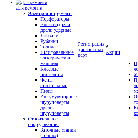
Для ремонта
Электроинструмент
Перфораторы
Электродрели,
дрели ударные
Лобзики
Рубанки
Регистрация
Точила
дисконтных
Шлифовальные
Акции
карт
электрические
машины
П
Клеевые
л
пистолеты
У
Фены
П
стоительные
ч
Пилы
м
Аккумуляторные
О
шуруповерты,
т
дрели-
К
шуруповерты
к
Строительное
оборудование
Заточные станки
(точила)