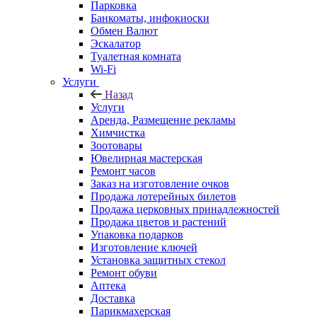
Парковка
Банкоматы, инфокиоски
Обмен Валют
Эскалатор
Туалетная комната
Wi-Fi
Услуги
Назад
Услуги
Аренда, Размещение рекламы
Химчистка
Зоотовары
Ювелирная мастерская
Ремонт часов
Заказ на изготовление очков
Продажа лотерейных билетов
Продажа церковных принадлежностей
Продажа цветов и растений
Упаковка подарков
Изготовление ключей
Установка защитных стекол
Ремонт обуви
Аптека
Доставка
Парикмахерская