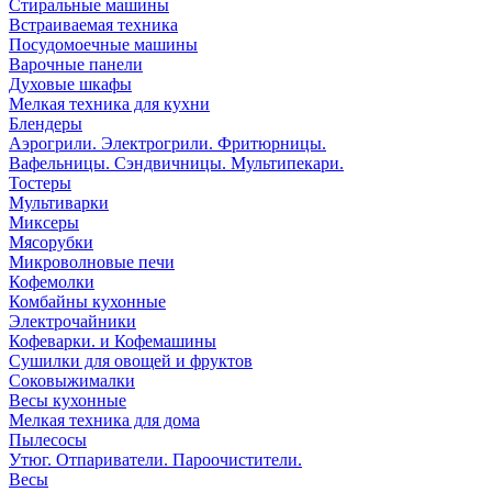
Стиральные машины
Встраиваемая техника
Посудомоечные машины
Варочные панели
Духовые шкафы
Мелкая техника для кухни
Блендеры
Аэрогрили. Электрогрили. Фритюрницы.
Вафельницы. Сэндвичницы. Мультипекари.
Тостеры
Мультиварки
Миксеры
Мясорубки
Микроволновые печи
Кофемолки
Комбайны кухонные
Электрочайники
Кофеварки. и Кофемашины
Сушилки для овощей и фруктов
Соковыжималки
Весы кухонные
Мелкая техника для дома
Пылесосы
Утюг. Отпариватели. Пароочистители.
Весы