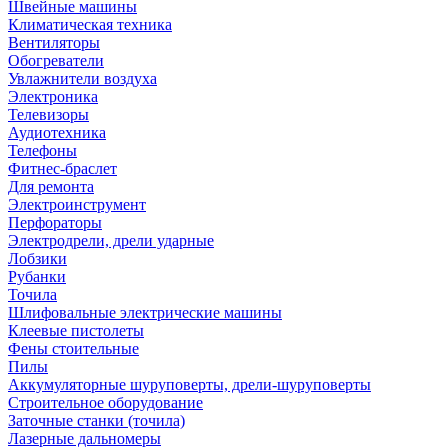
Швейные машины
Климатическая техника
Вентиляторы
Обогреватели
Увлажнители воздуха
Электроника
Телевизоры
Аудиотехника
Телефоны
Фитнес-браслет
Для ремонта
Электроинструмент
Перфораторы
Электродрели, дрели ударные
Лобзики
Рубанки
Точила
Шлифовальные электрические машины
Клеевые пистолеты
Фены стоительные
Пилы
Аккумуляторные шуруповерты, дрели-шуруповерты
Строительное оборудование
Заточные станки (точила)
Лазерные дальномеры