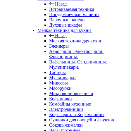
Назад
Встраиваемая техника
Посудомоечные машины
Варочные панели
Духовые шкафы
Мелкая техника для кухни
Назад
Мелкая техника для кухни
Блендеры
Аэрогрили. Электрогрили.
Фритюрницы.
Вафельницы. Сэндвичницы.
Мультипекари.
Тостеры
Мультиварки
Миксеры
Мясорубки
Микроволновые печи
Кофемолки
Комбайны кухонные
Электрочайники
Кофеварки. и Кофемашины
Сушилки для овощей и фруктов
Соковыжималки
Весы кухонные