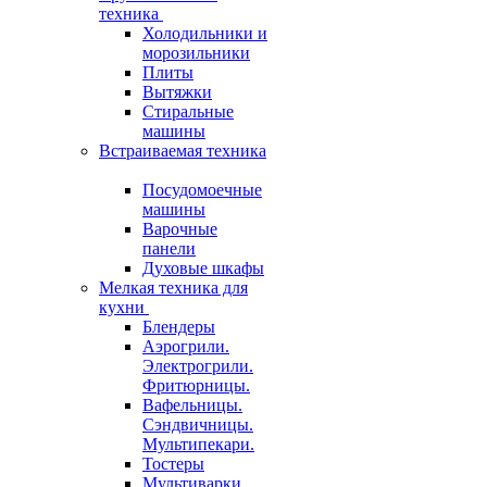
техника
Холодильники и
морозильники
Плиты
Вытяжки
Стиральные
машины
Встраиваемая техника
Посудомоечные
машины
Варочные
панели
Духовые шкафы
Мелкая техника для
кухни
Блендеры
Аэрогрили.
Электрогрили.
Фритюрницы.
Вафельницы.
Сэндвичницы.
Мультипекари.
Тостеры
Мультиварки