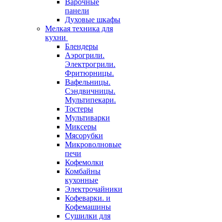
Варочные
панели
Духовые шкафы
Мелкая техника для
кухни
Блендеры
Аэрогрили.
Электрогрили.
Фритюрницы.
Вафельницы.
Сэндвичницы.
Мультипекари.
Тостеры
Мультиварки
Миксеры
Мясорубки
Микроволновые
печи
Кофемолки
Комбайны
кухонные
Электрочайники
Кофеварки. и
Кофемашины
Сушилки для