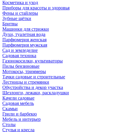
Косметика и уход
Приборы для красоты и здоровья
Фены и стайлеры
Зубные щётки
Бритвы
Машинки для стрижки
Духи, туалетная вода
Парфюмерия женская
Парфюмерия мужская
Сад и земледелие
Садовая техника
Газонокосилки, культиваторы
Пилы бензиновые
Мотокосы, триммеры
Тачки садовые и строительные
Лестницы и стремянки
Обустройства и декор участка
Шезлонги, лежаки, раскладушки
Качели садовые
Садовая мебель
Скамьи
Грили и барбекю
Мебель и интерьер
Столы
Стулья и кресла