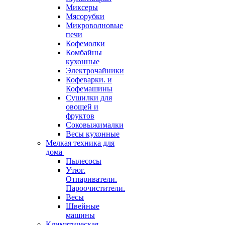
Миксеры
Мясорубки
Микроволновые
печи
Кофемолки
Комбайны
кухонные
Электрочайники
Кофеварки. и
Кофемашины
Сушилки для
овощей и
фруктов
Соковыжималки
Весы кухонные
Мелкая техника для
дома
Пылесосы
Утюг.
Отпариватели.
Пароочистители.
Весы
Швейные
машины
Климатическая