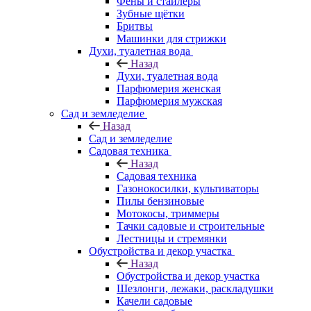
Фены и стайлеры
Зубные щётки
Бритвы
Машинки для стрижки
Духи, туалетная вода
Назад
Духи, туалетная вода
Парфюмерия женская
Парфюмерия мужская
Сад и земледелие
Назад
Сад и земледелие
Садовая техника
Назад
Садовая техника
Газонокосилки, культиваторы
Пилы бензиновые
Мотокосы, триммеры
Тачки садовые и строительные
Лестницы и стремянки
Обустройства и декор участка
Назад
Обустройства и декор участка
Шезлонги, лежаки, раскладушки
Качели садовые