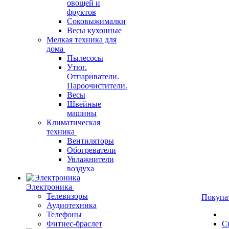
овощей и
фруктов
Соковыжималки
Весы кухонные
Мелкая техника для
дома
Пылесосы
Утюг.
Отпариватели.
Пароочистители.
Весы
Швейные
машины
Климатическая
техника
Вентиляторы
Обогреватели
Увлажнители
воздуха
Электроника
Телевизоры
Покупа
Аудиотехника
Телефоны
Фитнес-браслет
С