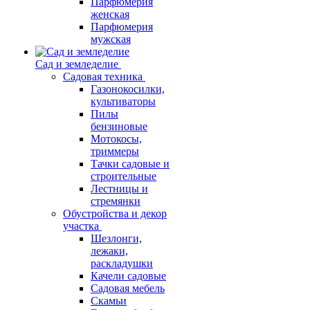
Парфюмерия
женская
Парфюмерия
мужская
Сад и земледелие
Садовая техника
Газонокосилки,
культиваторы
Пилы
бензиновые
Мотокосы,
триммеры
Тачки садовые и
строительные
Лестницы и
стремянки
Обустройства и декор
участка
Шезлонги,
лежаки,
раскладушки
Качели садовые
Садовая мебель
Скамьи