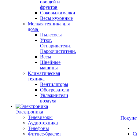
овощей и
фруктов
Соковыжималки
Весы кухонные
Мелкая техника для
дома
Пылесосы
Утюг.
Отпариватели.
Пароочистители.
Весы
Швейные
машины
Климатическая
техника
Вентиляторы
Обогреватели
Увлажнители
воздуха
Электроника
Телевизоры
Покупа
Аудиотехника
Телефоны
Фитнес-браслет
С