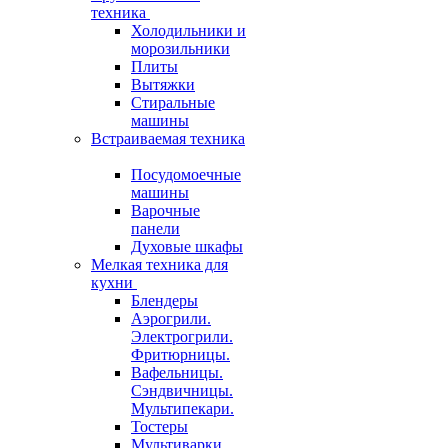
техника
Холодильники и
морозильники
Плиты
Вытяжки
Стиральные
машины
Встраиваемая техника
Посудомоечные
машины
Варочные
панели
Духовые шкафы
Мелкая техника для
кухни
Блендеры
Аэрогрили.
Электрогрили.
Фритюрницы.
Вафельницы.
Сэндвичницы.
Мультипекари.
Тостеры
Мультиварки