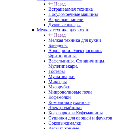
Назад
Встраиваемая техника
Посудомоечные машины
Варочные панели
Духовые шкафы
Мелкая техника для кухни
Назад
Мелкая техника для кухни
Блендеры
Аэрогрили. Электрогрили.
Фритюрницы.
Вафельницы. Сэндвичницы.
Мультипекари.
Тостеры
Мультиварки
Миксеры
Мясорубки
Микроволновые печи
Кофемолки
Комбайны кухонные
Электрочайники
Кофеварки. и Кофемашины
Сушилки для овощей и фруктов
Соковыжималки
Весы кухонные