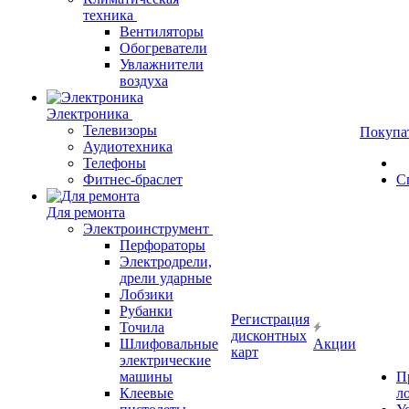
техника
Вентиляторы
Обогреватели
Увлажнители
воздуха
Электроника
Телевизоры
Покупа
Аудиотехника
Телефоны
Фитнес-браслет
С
Для ремонта
Электроинструмент
Перфораторы
Электродрели,
дрели ударные
Лобзики
Рубанки
Регистрация
Точила
дисконтных
Шлифовальные
Акции
карт
электрические
машины
П
Клеевые
л