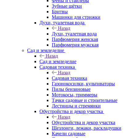
Фены и стайлеры
Зубные щётки
Бритвы
Машинки для стрижки
Духи, туалетная вода
Назад
Духи, туалетная вода
Парфюмерия женская
Парфюмерия мужская
Сад и земледелие
Назад
Сад и земледелие
Садовая техника
Назад
Садовая техника
Газонокосилки, культиваторы
Пилы бензиновые
Мотокосы, триммеры
Тачки садовые и строительные
Лестницы и стремянки
Обустройства и декор участка
Назад
Обустройства и декор участка
Шезлонги, лежаки, раскладушки
Качели садовые