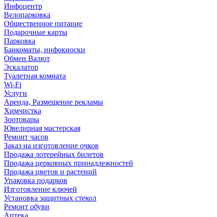
Инфоцентр
Велопарковка
Общественное питание
Подарочные карты
Парковка
Банкоматы, инфокиоски
Обмен Валют
Эскалатор
Туалетная комната
Wi-Fi
Услуги
Аренда, Размещение рекламы
Химчистка
Зоотовары
Ювелирная мастерская
Ремонт часов
Заказ на изготовление очков
Продажа лотерейных билетов
Продажа церковных принадлежностей
Продажа цветов и растений
Упаковка подарков
Изготовление ключей
Установка защитных стекол
Ремонт обуви
Аптека