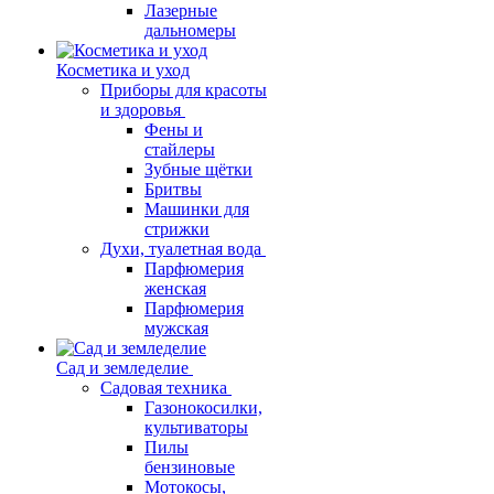
Лазерные
дальномеры
Косметика и уход
Приборы для красоты
и здоровья
Фены и
стайлеры
Зубные щётки
Бритвы
Машинки для
стрижки
Духи, туалетная вода
Парфюмерия
женская
Парфюмерия
мужская
Сад и земледелие
Садовая техника
Газонокосилки,
культиваторы
Пилы
бензиновые
Мотокосы,