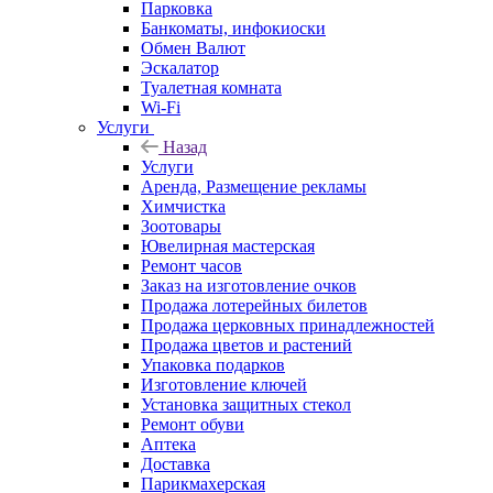
Парковка
Банкоматы, инфокиоски
Обмен Валют
Эскалатор
Туалетная комната
Wi-Fi
Услуги
Назад
Услуги
Аренда, Размещение рекламы
Химчистка
Зоотовары
Ювелирная мастерская
Ремонт часов
Заказ на изготовление очков
Продажа лотерейных билетов
Продажа церковных принадлежностей
Продажа цветов и растений
Упаковка подарков
Изготовление ключей
Установка защитных стекол
Ремонт обуви
Аптека
Доставка
Парикмахерская