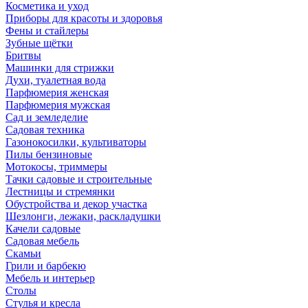
Косметика и уход
Приборы для красоты и здоровья
Фены и стайлеры
Зубные щётки
Бритвы
Машинки для стрижки
Духи, туалетная вода
Парфюмерия женская
Парфюмерия мужская
Сад и земледелие
Садовая техника
Газонокосилки, культиваторы
Пилы бензиновые
Мотокосы, триммеры
Тачки садовые и строительные
Лестницы и стремянки
Обустройства и декор участка
Шезлонги, лежаки, раскладушки
Качели садовые
Садовая мебель
Скамьи
Грили и барбекю
Мебель и интерьер
Столы
Стулья и кресла