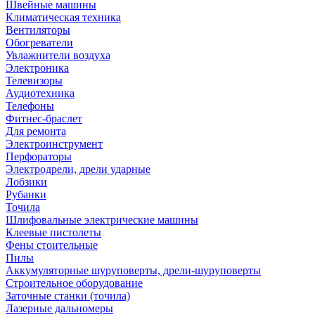
Швейные машины
Климатическая техника
Вентиляторы
Обогреватели
Увлажнители воздуха
Электроника
Телевизоры
Аудиотехника
Телефоны
Фитнес-браслет
Для ремонта
Электроинструмент
Перфораторы
Электродрели, дрели ударные
Лобзики
Рубанки
Точила
Шлифовальные электрические машины
Клеевые пистолеты
Фены стоительные
Пилы
Аккумуляторные шуруповерты, дрели-шуруповерты
Строительное оборудование
Заточные станки (точила)
Лазерные дальномеры