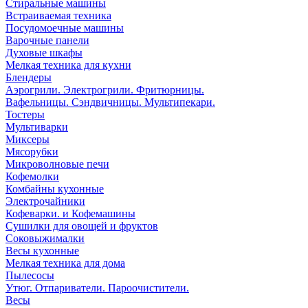
Стиральные машины
Встраиваемая техника
Посудомоечные машины
Варочные панели
Духовые шкафы
Мелкая техника для кухни
Блендеры
Аэрогрили. Электрогрили. Фритюрницы.
Вафельницы. Сэндвичницы. Мультипекари.
Тостеры
Мультиварки
Миксеры
Мясорубки
Микроволновые печи
Кофемолки
Комбайны кухонные
Электрочайники
Кофеварки. и Кофемашины
Сушилки для овощей и фруктов
Соковыжималки
Весы кухонные
Мелкая техника для дома
Пылесосы
Утюг. Отпариватели. Пароочистители.
Весы