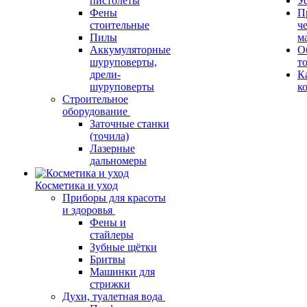
пистолеты
У
Фены
П
стоительные
ч
Пилы
м
Аккумуляторные
О
шуруповерты,
т
дрели-
К
шуруповерты
к
Строительное
оборудование
Заточные станки
(точила)
Лазерные
дальномеры
Косметика и уход
Приборы для красоты
и здоровья
Фены и
стайлеры
Зубные щётки
Бритвы
Машинки для
стрижки
Духи, туалетная вода