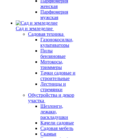
Парфюмерия
женская
Парфюмерия
мужская
Сад и земледелие
Садовая техника
Газонокосилки,
культиваторы
Пилы
бензиновые
Мотокосы,
триммеры
Тачки садовые и
строительные
Лестницы и
стремянки
Обустройства и декор
участка
Шезлонги,
лежаки,
раскладушки
Качели садовые
Садовая мебель
Скамьи