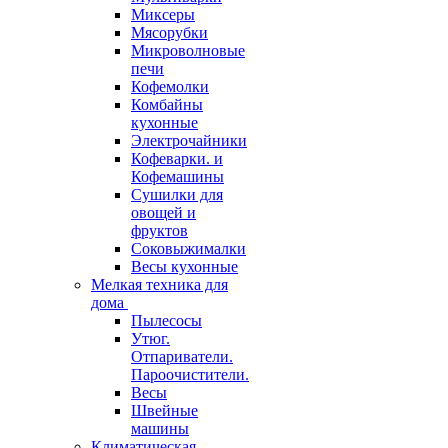
Миксеры
Мясорубки
Микроволновые
печи
Кофемолки
Комбайны
кухонные
Электрочайники
Кофеварки. и
Кофемашины
Сушилки для
овощей и
фруктов
Соковыжималки
Весы кухонные
Мелкая техника для
дома
Пылесосы
Утюг.
Отпариватели.
Пароочистители.
Весы
Швейные
машины
Климатическая