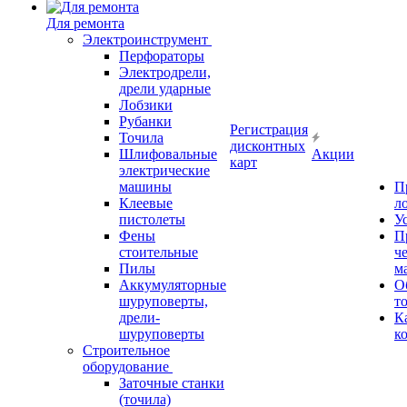
Для ремонта
Электроинструмент
Перфораторы
Электродрели,
дрели ударные
Лобзики
Рубанки
Регистрация
Точила
дисконтных
Шлифовальные
Акции
карт
электрические
машины
П
Клеевые
л
пистолеты
У
Фены
П
стоительные
ч
Пилы
м
Аккумуляторные
О
шуруповерты,
т
дрели-
К
шуруповерты
к
Строительное
оборудование
Заточные станки
(точила)