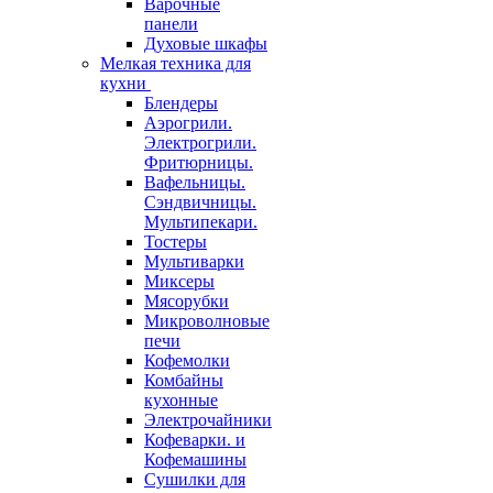
Варочные
панели
Духовые шкафы
Мелкая техника для
кухни
Блендеры
Аэрогрили.
Электрогрили.
Фритюрницы.
Вафельницы.
Сэндвичницы.
Мультипекари.
Тостеры
Мультиварки
Миксеры
Мясорубки
Микроволновые
печи
Кофемолки
Комбайны
кухонные
Электрочайники
Кофеварки. и
Кофемашины
Сушилки для