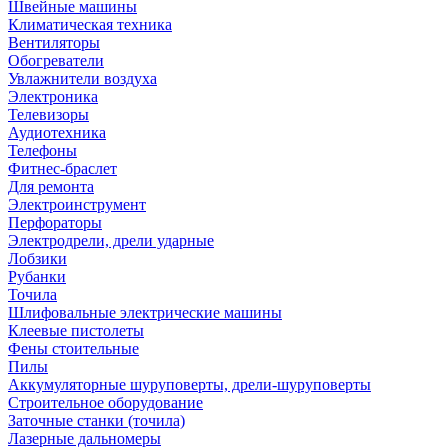
Швейные машины
Климатическая техника
Вентиляторы
Обогреватели
Увлажнители воздуха
Электроника
Телевизоры
Аудиотехника
Телефоны
Фитнес-браслет
Для ремонта
Электроинструмент
Перфораторы
Электродрели, дрели ударные
Лобзики
Рубанки
Точила
Шлифовальные электрические машины
Клеевые пистолеты
Фены стоительные
Пилы
Аккумуляторные шуруповерты, дрели-шуруповерты
Строительное оборудование
Заточные станки (точила)
Лазерные дальномеры