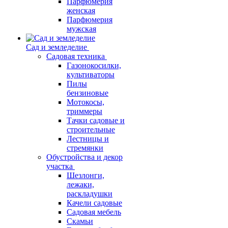
Парфюмерия
женская
Парфюмерия
мужская
Сад и земледелие
Садовая техника
Газонокосилки,
культиваторы
Пилы
бензиновые
Мотокосы,
триммеры
Тачки садовые и
строительные
Лестницы и
стремянки
Обустройства и декор
участка
Шезлонги,
лежаки,
раскладушки
Качели садовые
Садовая мебель
Скамьи