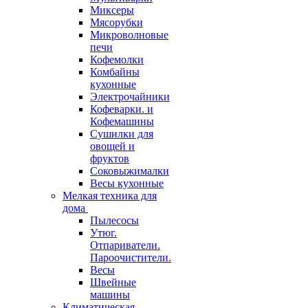
Миксеры
Мясорубки
Микроволновые
печи
Кофемолки
Комбайны
кухонные
Электрочайники
Кофеварки. и
Кофемашины
Сушилки для
овощей и
фруктов
Соковыжималки
Весы кухонные
Мелкая техника для
дома
Пылесосы
Утюг.
Отпариватели.
Пароочистители.
Весы
Швейные
машины
Климатическая