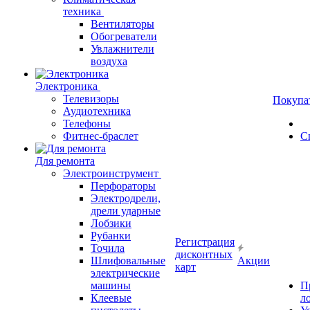
техника
Вентиляторы
Обогреватели
Увлажнители
воздуха
Электроника
Телевизоры
Покупа
Аудиотехника
Телефоны
Фитнес-браслет
С
Для ремонта
Электроинструмент
Перфораторы
Электродрели,
дрели ударные
Лобзики
Рубанки
Регистрация
Точила
дисконтных
Шлифовальные
Акции
карт
электрические
машины
П
Клеевые
л