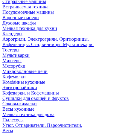
Стиральные машины
Встраиваемая техника
Посудомоечные машины
Варочные панели
Духовые шкафы
Мелкая техника для кухни
Блендеры
Аэрогрили. Электрогрили. Фритюрницы.
Вафельницы. Сэндвичницы. Мультипекари.
Тостеры
Мультиварки
Миксеры
Мясорубки
Микроволновые печи
Кофемолки
Комбайны кухонные
Электрочайники
Кофеварки. и Кофемашины
Сушилки для овощей и фруктов
Соковыжималки
Весы кухонные
Мелкая техника для дома
Пылесосы
Утюг. Отпариватели. Пароочистители.
Весы