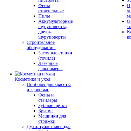
пистолеты
У
Фены
П
стоительные
ч
Пилы
м
Аккумуляторные
О
шуруповерты,
т
дрели-
К
шуруповерты
к
Строительное
оборудование
Заточные станки
(точила)
Лазерные
дальномеры
Косметика и уход
Приборы для красоты
и здоровья
Фены и
стайлеры
Зубные щётки
Бритвы
Машинки для
стрижки
Духи, туалетная вода