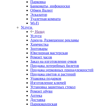
Парковка
Банкоматы, инфокиоски
Обмен Валют
Эскалатор
Туалетная комната
Wi-Fi
Услуги
Назад
Услуги
Аренда, Размещение рекламы
Химчистка
Зоотовары
Ювелирная мастерская
Ремонт часов
Заказ на изготовление очков
Продажа лотерейных билетов
Продажа церковных принадлежностей
Продажа цветов и растений
Упаковка подарков
Изготовление ключей
Установка защитных стекол
Ремонт обуви
Аптека
Доставка
Парикмахерская