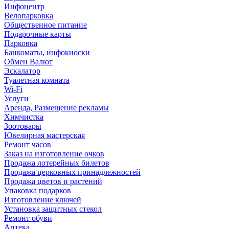
Инфоцентр
Велопарковка
Общественное питание
Подарочные карты
Парковка
Банкоматы, инфокиоски
Обмен Валют
Эскалатор
Туалетная комната
Wi-Fi
Услуги
Аренда, Размещение рекламы
Химчистка
Зоотовары
Ювелирная мастерская
Ремонт часов
Заказ на изготовление очков
Продажа лотерейных билетов
Продажа церковных принадлежностей
Продажа цветов и растений
Упаковка подарков
Изготовление ключей
Установка защитных стекол
Ремонт обуви
Аптека