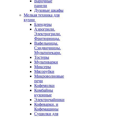
Варочные
панели
Духовые шкафы
Мелкая техника для
кухни
Блендеры
Аэрогрили.
Электрогрили.
Фритюрницы.
Вафельницы.
Сэндвичницы.
Мультипекари.
Тостеры
Мультиварки
Миксеры
Мясорубки
Микроволновые
печи
Кофемолки
Комбайны
кухонные
Электрочайники
Кофеварки. и
Кофемашины
Сушилки для