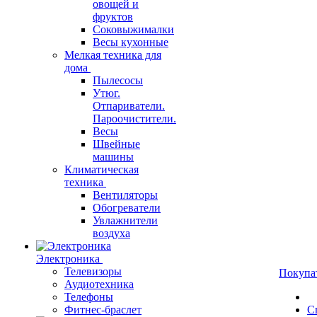
овощей и
фруктов
Соковыжималки
Весы кухонные
Мелкая техника для
дома
Пылесосы
Утюг.
Отпариватели.
Пароочистители.
Весы
Швейные
машины
Климатическая
техника
Вентиляторы
Обогреватели
Увлажнители
воздуха
Электроника
Телевизоры
Покупа
Аудиотехника
Телефоны
Фитнес-браслет
С