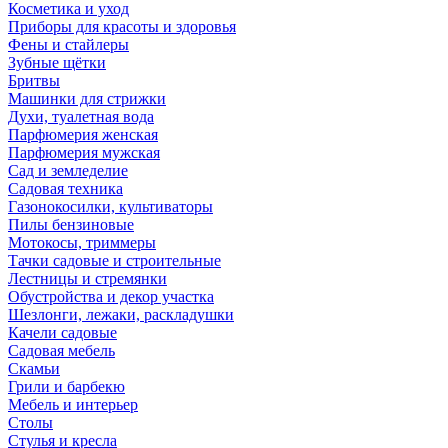
Косметика и уход
Приборы для красоты и здоровья
Фены и стайлеры
Зубные щётки
Бритвы
Машинки для стрижки
Духи, туалетная вода
Парфюмерия женская
Парфюмерия мужская
Сад и земледелие
Садовая техника
Газонокосилки, культиваторы
Пилы бензиновые
Мотокосы, триммеры
Тачки садовые и строительные
Лестницы и стремянки
Обустройства и декор участка
Шезлонги, лежаки, раскладушки
Качели садовые
Садовая мебель
Скамьи
Грили и барбекю
Мебель и интерьер
Столы
Стулья и кресла