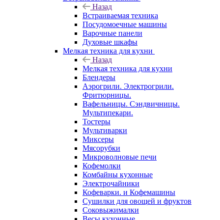
Назад
Встраиваемая техника
Посудомоечные машины
Варочные панели
Духовые шкафы
Мелкая техника для кухни
Назад
Мелкая техника для кухни
Блендеры
Аэрогрили. Электрогрили.
Фритюрницы.
Вафельницы. Сэндвичницы.
Мультипекари.
Тостеры
Мультиварки
Миксеры
Мясорубки
Микроволновые печи
Кофемолки
Комбайны кухонные
Электрочайники
Кофеварки. и Кофемашины
Сушилки для овощей и фруктов
Соковыжималки
Весы кухонные