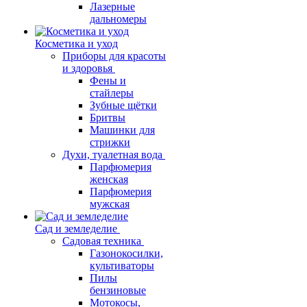
Лазерные
дальномеры
Косметика и уход
Приборы для красоты
и здоровья
Фены и
стайлеры
Зубные щётки
Бритвы
Машинки для
стрижки
Духи, туалетная вода
Парфюмерия
женская
Парфюмерия
мужская
Сад и земледелие
Садовая техника
Газонокосилки,
культиваторы
Пилы
бензиновые
Мотокосы,