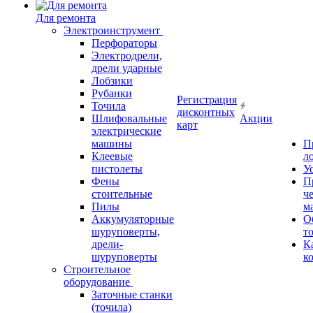
Для ремонта
Электроинструмент
Перфораторы
Электродрели,
дрели ударные
Лобзики
Рубанки
Регистрация
Точила
дисконтных
Шлифовальные
Акции
карт
электрические
машины
П
Клеевые
л
пистолеты
У
Фены
П
стоительные
ч
Пилы
м
Аккумуляторные
О
шуруповерты,
т
дрели-
К
шуруповерты
к
Строительное
оборудование
Заточные станки
(точила)