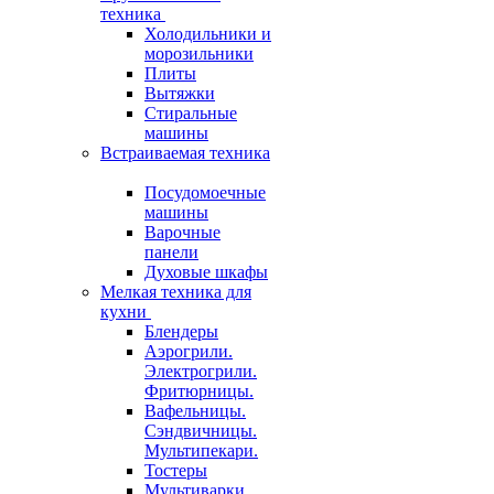
техника
Холодильники и
морозильники
Плиты
Вытяжки
Стиральные
машины
Встраиваемая техника
Посудомоечные
машины
Варочные
панели
Духовые шкафы
Мелкая техника для
кухни
Блендеры
Аэрогрили.
Электрогрили.
Фритюрницы.
Вафельницы.
Сэндвичницы.
Мультипекари.
Тостеры
Мультиварки