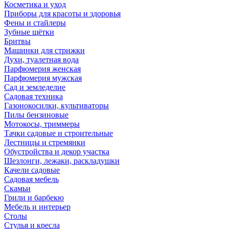
Косметика и уход
Приборы для красоты и здоровья
Фены и стайлеры
Зубные щётки
Бритвы
Машинки для стрижки
Духи, туалетная вода
Парфюмерия женская
Парфюмерия мужская
Сад и земледелие
Садовая техника
Газонокосилки, культиваторы
Пилы бензиновые
Мотокосы, триммеры
Тачки садовые и строительные
Лестницы и стремянки
Обустройства и декор участка
Шезлонги, лежаки, раскладушки
Качели садовые
Садовая мебель
Скамьи
Грили и барбекю
Мебель и интерьер
Столы
Стулья и кресла