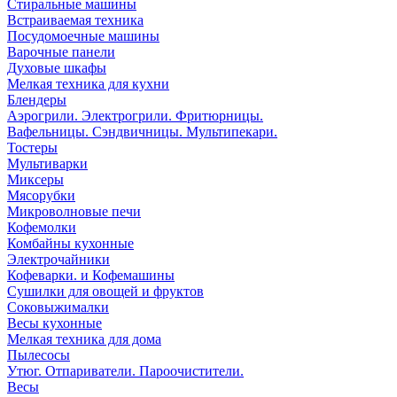
Стиральные машины
Встраиваемая техника
Посудомоечные машины
Варочные панели
Духовые шкафы
Мелкая техника для кухни
Блендеры
Аэрогрили. Электрогрили. Фритюрницы.
Вафельницы. Сэндвичницы. Мультипекари.
Тостеры
Мультиварки
Миксеры
Мясорубки
Микроволновые печи
Кофемолки
Комбайны кухонные
Электрочайники
Кофеварки. и Кофемашины
Сушилки для овощей и фруктов
Соковыжималки
Весы кухонные
Мелкая техника для дома
Пылесосы
Утюг. Отпариватели. Пароочистители.
Весы