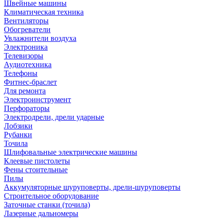
Швейные машины
Климатическая техника
Вентиляторы
Обогреватели
Увлажнители воздуха
Электроника
Телевизоры
Аудиотехника
Телефоны
Фитнес-браслет
Для ремонта
Электроинструмент
Перфораторы
Электродрели, дрели ударные
Лобзики
Рубанки
Точила
Шлифовальные электрические машины
Клеевые пистолеты
Фены стоительные
Пилы
Аккумуляторные шуруповерты, дрели-шуруповерты
Строительное оборудование
Заточные станки (точила)
Лазерные дальномеры