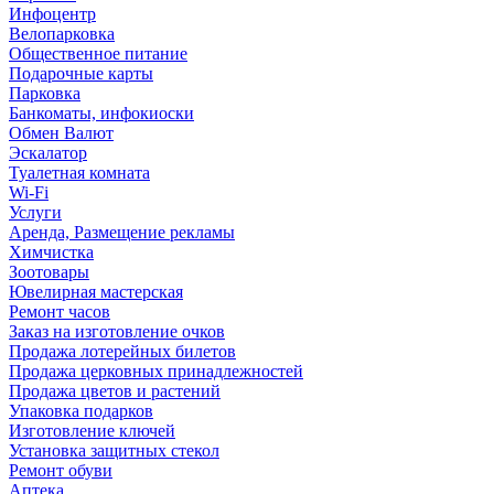
Инфоцентр
Велопарковка
Общественное питание
Подарочные карты
Парковка
Банкоматы, инфокиоски
Обмен Валют
Эскалатор
Туалетная комната
Wi-Fi
Услуги
Аренда, Размещение рекламы
Химчистка
Зоотовары
Ювелирная мастерская
Ремонт часов
Заказ на изготовление очков
Продажа лотерейных билетов
Продажа церковных принадлежностей
Продажа цветов и растений
Упаковка подарков
Изготовление ключей
Установка защитных стекол
Ремонт обуви
Аптека