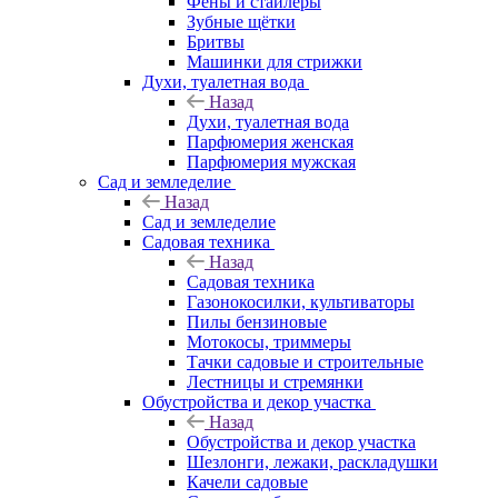
Фены и стайлеры
Зубные щётки
Бритвы
Машинки для стрижки
Духи, туалетная вода
Назад
Духи, туалетная вода
Парфюмерия женская
Парфюмерия мужская
Сад и земледелие
Назад
Сад и земледелие
Садовая техника
Назад
Садовая техника
Газонокосилки, культиваторы
Пилы бензиновые
Мотокосы, триммеры
Тачки садовые и строительные
Лестницы и стремянки
Обустройства и декор участка
Назад
Обустройства и декор участка
Шезлонги, лежаки, раскладушки
Качели садовые