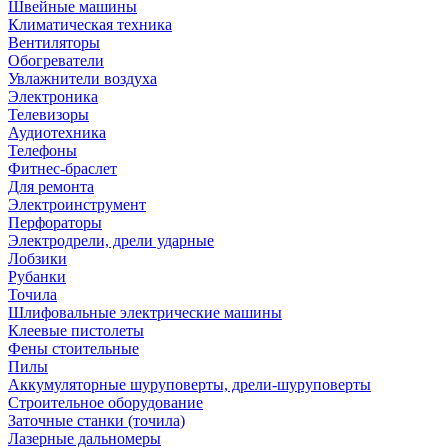
Швейные машины
Климатическая техника
Вентиляторы
Обогреватели
Увлажнители воздуха
Электроника
Телевизоры
Аудиотехника
Телефоны
Фитнес-браслет
Для ремонта
Электроинструмент
Перфораторы
Электродрели, дрели ударные
Лобзики
Рубанки
Точила
Шлифовальные электрические машины
Клеевые пистолеты
Фены стоительные
Пилы
Аккумуляторные шуруповерты, дрели-шуруповерты
Строительное оборудование
Заточные станки (точила)
Лазерные дальномеры