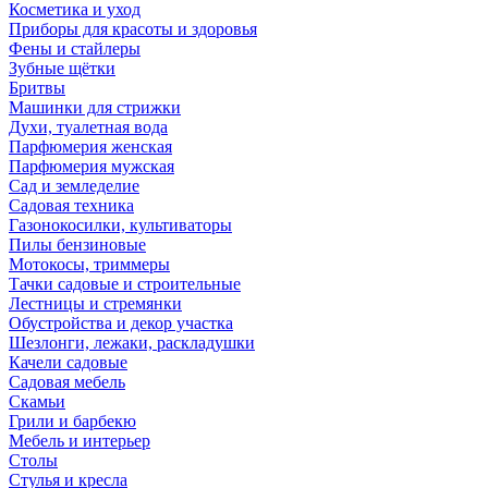
Косметика и уход
Приборы для красоты и здоровья
Фены и стайлеры
Зубные щётки
Бритвы
Машинки для стрижки
Духи, туалетная вода
Парфюмерия женская
Парфюмерия мужская
Сад и земледелие
Садовая техника
Газонокосилки, культиваторы
Пилы бензиновые
Мотокосы, триммеры
Тачки садовые и строительные
Лестницы и стремянки
Обустройства и декор участка
Шезлонги, лежаки, раскладушки
Качели садовые
Садовая мебель
Скамьи
Грили и барбекю
Мебель и интерьер
Столы
Стулья и кресла