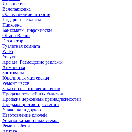
Инфоцентр
Велопарковка
Общественное питание
Подарочные карты
Парковка
Банкоматы, инфокиоски
Обмен Валют
Эскалатор
Туалетная комната
Wi-Fi
Услуги
Аренда, Размещение рекламы
Химчистка
Зоотовары
Ювелирная мастерская
Ремонт часов
Заказ на изготовление очков
Продажа лотерейных билетов
Продажа церковных принадлежностей
Продажа цветов и растений
Упаковка подарков
Изготовление ключей
Установка защитных стекол
Ремонт обуви
Аптека