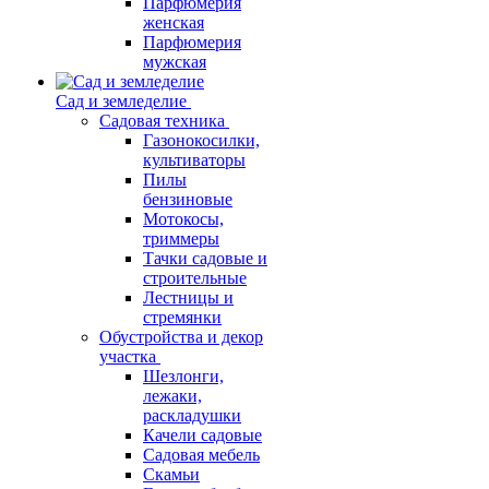
Парфюмерия
женская
Парфюмерия
мужская
Сад и земледелие
Садовая техника
Газонокосилки,
культиваторы
Пилы
бензиновые
Мотокосы,
триммеры
Тачки садовые и
строительные
Лестницы и
стремянки
Обустройства и декор
участка
Шезлонги,
лежаки,
раскладушки
Качели садовые
Садовая мебель
Скамьи