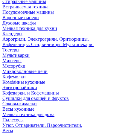
Стиральные машины
Встраиваемая техника
Посудомоечные машины
Варочные панели
Духовые шкафы
Мелкая техника для кухни
Блендеры
Аэрогрили. Электрогрили. Фритюрницы.
Вафельницы. Сэндвичницы. Мультипекари.
Тостеры
Мультиварки
Миксеры
Мясорубки
Микроволновые печи
Кофемолки
Комбайны кухонные
Электрочайники
Кофеварки. и Кофемашины
Сушилки для овощей и фруктов
Соковыжималки
Весы кухонные
Мелкая техника для дома
Пылесосы
Утюг. Отпариватели. Пароочистители.
Весы