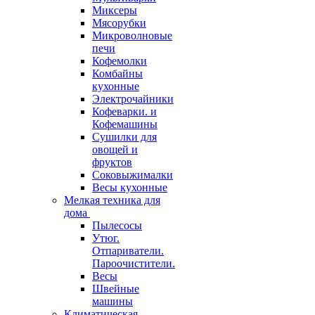
Миксеры
Мясорубки
Микроволновые
печи
Кофемолки
Комбайны
кухонные
Электрочайники
Кофеварки. и
Кофемашины
Сушилки для
овощей и
фруктов
Соковыжималки
Весы кухонные
Мелкая техника для
дома
Пылесосы
Утюг.
Отпариватели.
Пароочистители.
Весы
Швейные
машины
Климатическая