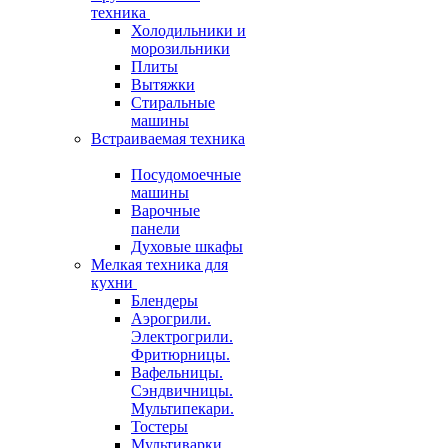
техника
Холодильники и
морозильники
Плиты
Вытяжки
Стиральные
машины
Встраиваемая техника
Посудомоечные
машины
Варочные
панели
Духовые шкафы
Мелкая техника для
кухни
Блендеры
Аэрогрили.
Электрогрили.
Фритюрницы.
Вафельницы.
Сэндвичницы.
Мультипекари.
Тостеры
Мультиварки