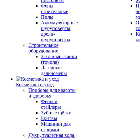
пистолеты
У
Фены
П
стоительные
ч
Пилы
м
Аккумуляторные
О
шуруповерты,
т
дрели-
К
шуруповерты
к
Строительное
оборудование
Заточные станки
(точила)
Лазерные
дальномеры
Косметика и уход
Приборы для красоты
и здоровья
Фены и
стайлеры
Зубные щётки
Бритвы
Машинки для
стрижки
Духи, туалетная вода