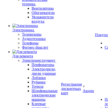
техника
Вентиляторы
Обогреватели
Увлажнители
воздуха
Электроника
Телевизоры
Покупа
Аудиотехника
Телефоны
Фитнес-браслет
С
Для ремонта
Электроинструмент
Перфораторы
Электродрели,
дрели ударные
Лобзики
Рубанки
Регистрация
Точила
дисконтных
Шлифовальные
Акции
карт
электрические
машины
П
Клеевые
л