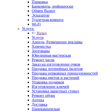
Парковка
Банкоматы, инфокиоски
Обмен Валют
Эскалатор
Туалетная комната
Wi-Fi
Услуги
Назад
Услуги
Аренда, Размещение рекламы
Химчистка
Зоотовары
Ювелирная мастерская
Ремонт часов
Заказ на изготовление очков
Продажа лотерейных билетов
Продажа церковных принадлежностей
Продажа цветов и растений
Упаковка подарков
Изготовление ключей
Установка защитных стекол
Ремонт обуви
Аптека
Доставка
Парикмахерская