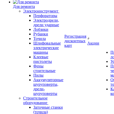
Для ремонта
Электроинструмент
Перфораторы
Электродрели,
дрели ударные
Лобзики
Рубанки
Регистрация
Точила
дисконтных
Шлифовальные
Акции
карт
электрические
машины
П
Клеевые
л
пистолеты
У
Фены
П
стоительные
ч
Пилы
м
Аккумуляторные
О
шуруповерты,
т
дрели-
К
шуруповерты
к
Строительное
оборудование
Заточные станки
(точила)