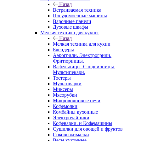
Назад
Встраиваемая техника
Посудомоечные машины
Варочные панели
Духовые шкафы
Мелкая техника для кухни
Назад
Мелкая техника для кухни
Блендеры
Аэрогрили. Электрогрили.
Фритюрницы.
Вафельницы. Сэндвичницы.
Мультипекари.
Тостеры
Мультиварки
Миксеры
Мясорубки
Микроволновые печи
Кофемолки
Комбайны кухонные
Электрочайники
Кофеварки. и Кофемашины
Сушилки для овощей и фруктов
Соковыжималки
Весы кухонные