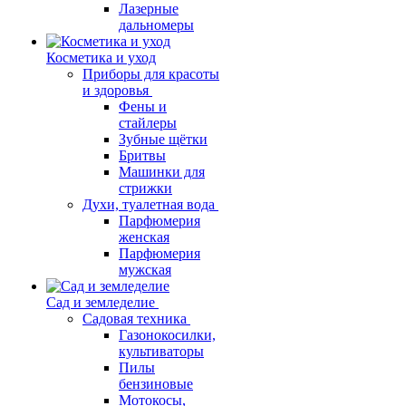
Лазерные
дальномеры
Косметика и уход
Приборы для красоты
и здоровья
Фены и
стайлеры
Зубные щётки
Бритвы
Машинки для
стрижки
Духи, туалетная вода
Парфюмерия
женская
Парфюмерия
мужская
Сад и земледелие
Садовая техника
Газонокосилки,
культиваторы
Пилы
бензиновые
Мотокосы,