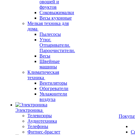
овощей и
фруктов
Соковыжималки
Весы кухонные
Мелкая техника для
дома
Пылесосы
Утюг.
Отпариватели.
Пароочистители.
Весы
Швейные
машины
Климатическая
техника
Вентиляторы
Обогреватели
Увлажнители
воздуха
Электроника
Телевизоры
Покупа
Аудиотехника
Телефоны
Фитнес-браслет
С