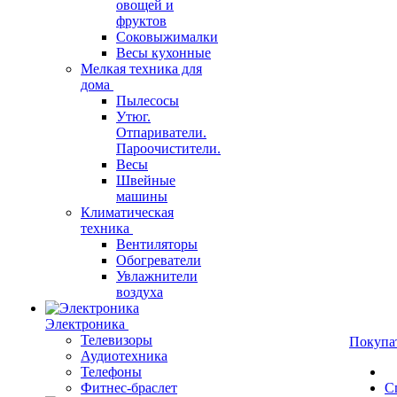
овощей и
фруктов
Соковыжималки
Весы кухонные
Мелкая техника для
дома
Пылесосы
Утюг.
Отпариватели.
Пароочистители.
Весы
Швейные
машины
Климатическая
техника
Вентиляторы
Обогреватели
Увлажнители
воздуха
Электроника
Телевизоры
Покупа
Аудиотехника
Телефоны
Фитнес-браслет
С