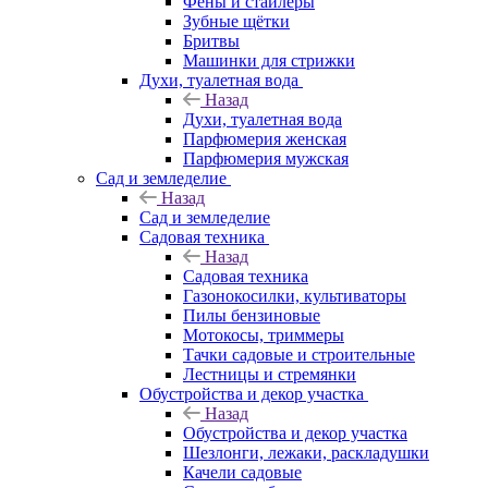
Фены и стайлеры
Зубные щётки
Бритвы
Машинки для стрижки
Духи, туалетная вода
Назад
Духи, туалетная вода
Парфюмерия женская
Парфюмерия мужская
Сад и земледелие
Назад
Сад и земледелие
Садовая техника
Назад
Садовая техника
Газонокосилки, культиваторы
Пилы бензиновые
Мотокосы, триммеры
Тачки садовые и строительные
Лестницы и стремянки
Обустройства и декор участка
Назад
Обустройства и декор участка
Шезлонги, лежаки, раскладушки
Качели садовые