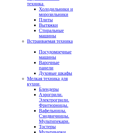
техника
Холодильники и
морозильники
Плиты
Вытяжки
Стиральные
машины
Встраиваемая техника
Посудомоечные
машины
Варочные
панели
Духовые шкафы
Мелкая техника для
кухни
Блендеры
Аэрогрили.
Электрогрили.
Фритюрницы.
Вафельницы.
Сэндвичницы.
Мультипекари.
Тостеры
Мультиварки