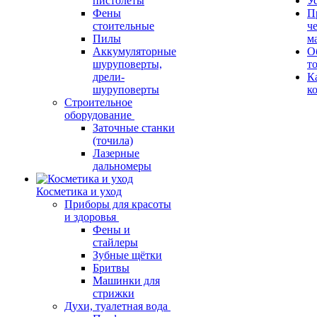
пистолеты
У
Фены
П
стоительные
ч
Пилы
м
Аккумуляторные
О
шуруповерты,
т
дрели-
К
шуруповерты
к
Строительное
оборудование
Заточные станки
(точила)
Лазерные
дальномеры
Косметика и уход
Приборы для красоты
и здоровья
Фены и
стайлеры
Зубные щётки
Бритвы
Машинки для
стрижки
Духи, туалетная вода