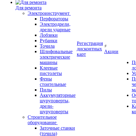
Для ремонта
Электроинструмент
Перфораторы
Электродрели,
дрели ударные
Лобзики
Рубанки
Регистрация
Точила
дисконтных
Шлифовальные
Акции
карт
электрические
машины
П
Клеевые
л
пистолеты
У
Фены
П
стоительные
ч
Пилы
м
Аккумуляторные
О
шуруповерты,
т
дрели-
К
шуруповерты
к
Строительное
оборудование
Заточные станки
(точила)