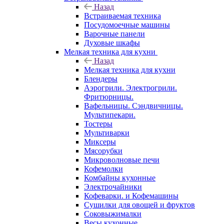
Назад
Встраиваемая техника
Посудомоечные машины
Варочные панели
Духовые шкафы
Мелкая техника для кухни
Назад
Мелкая техника для кухни
Блендеры
Аэрогрили. Электрогрили.
Фритюрницы.
Вафельницы. Сэндвичницы.
Мультипекари.
Тостеры
Мультиварки
Миксеры
Мясорубки
Микроволновые печи
Кофемолки
Комбайны кухонные
Электрочайники
Кофеварки. и Кофемашины
Сушилки для овощей и фруктов
Соковыжималки
Весы кухонные