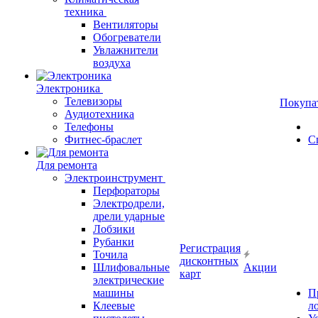
техника
Вентиляторы
Обогреватели
Увлажнители
воздуха
Электроника
Телевизоры
Покупа
Аудиотехника
Телефоны
Фитнес-браслет
С
Для ремонта
Электроинструмент
Перфораторы
Электродрели,
дрели ударные
Лобзики
Рубанки
Регистрация
Точила
дисконтных
Шлифовальные
Акции
карт
электрические
машины
П
Клеевые
л