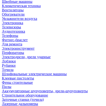
Швейные машины
Климатическая техника
Вентиляторы
Обогреватели
Увлажнители воздуха
Электроника
Телевизоры
Аудиотехника
Телефоны
Фитнес-браслет
Для ремонта
Электроинструмент
Перфораторы
Электродрели, дрели ударные
Лобзики
Рубанки
Точила
Шлифовальные электрические машины
Клеевые пистолеты
Фены стоительные
Пилы
Аккумуляторные шуруповерты, дрели-шуруповерты
Строительное оборудование
Заточные станки (точила)
Лазерные дальномеры