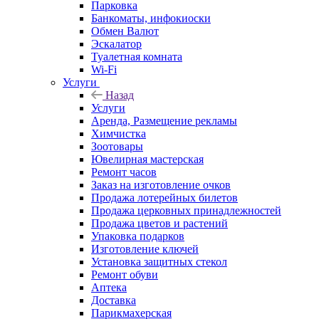
Парковка
Банкоматы, инфокиоски
Обмен Валют
Эскалатор
Туалетная комната
Wi-Fi
Услуги
Назад
Услуги
Аренда, Размещение рекламы
Химчистка
Зоотовары
Ювелирная мастерская
Ремонт часов
Заказ на изготовление очков
Продажа лотерейных билетов
Продажа церковных принадлежностей
Продажа цветов и растений
Упаковка подарков
Изготовление ключей
Установка защитных стекол
Ремонт обуви
Аптека
Доставка
Парикмахерская