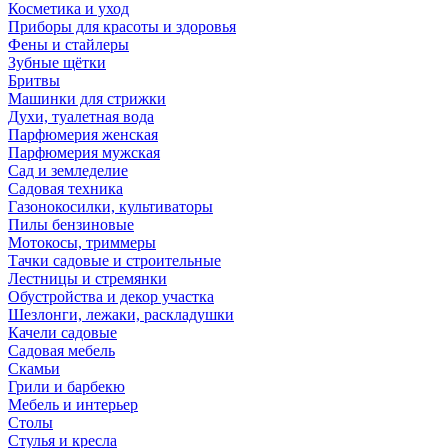
Косметика и уход
Приборы для красоты и здоровья
Фены и стайлеры
Зубные щётки
Бритвы
Машинки для стрижки
Духи, туалетная вода
Парфюмерия женская
Парфюмерия мужская
Сад и земледелие
Садовая техника
Газонокосилки, культиваторы
Пилы бензиновые
Мотокосы, триммеры
Тачки садовые и строительные
Лестницы и стремянки
Обустройства и декор участка
Шезлонги, лежаки, раскладушки
Качели садовые
Садовая мебель
Скамьи
Грили и барбекю
Мебель и интерьер
Столы
Стулья и кресла