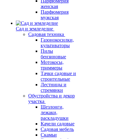
Парфюмерия
женская
Парфюмерия
мужская
Сад и земледелие
Садовая техника
Газонокосилки,
культиваторы
Пилы
бензиновые
Мотокосы,
триммеры
Тачки садовые и
строительные
Лестницы и
стремянки
Обустройства и декор
участка
Шезлонги,
лежаки,
раскладушки
Качели садовые
Садовая мебель
Скамьи