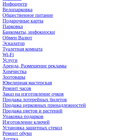
Инфоцентр
Велопарковка
Общественное питание
Подарочные карты
Парковка
Банкоматы, инфокиоски
Обмен Валют
Эскалатор
Туалетная комната
Wi-Fi
Услуги
Аренда, Размещение рекламы
Химчистка
Зоотовары
Ювелирная мастерская
Ремонт часов
Заказ на изготовление очков
Продажа лотерейных билетов
Продажа церковных принадлежностей
Продажа цветов и растений
Упаковка подарков
Изготовление ключей
Установка защитных стекол
Ремонт обуви
Аптека