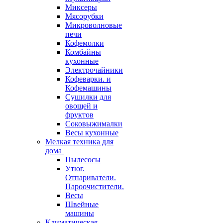
Миксеры
Мясорубки
Микроволновые
печи
Кофемолки
Комбайны
кухонные
Электрочайники
Кофеварки. и
Кофемашины
Сушилки для
овощей и
фруктов
Соковыжималки
Весы кухонные
Мелкая техника для
дома
Пылесосы
Утюг.
Отпариватели.
Пароочистители.
Весы
Швейные
машины
Климатическая