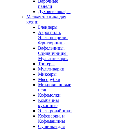
Варочные
панели
Духовые шкафы
Мелкая техника для
кухни
Блендеры
Аэрогрили.
Электрогрили.
Фритюрницы.
Вафельницы.
Сэндвичницы.
Мультипекари.
Тостеры
Мультиварки
Миксеры
Мясорубки
Микроволновые
печи
Кофемолки
Комбайны
кухонные
Электрочайники
Кофеварки. и
Кофемашины
Сушилки для