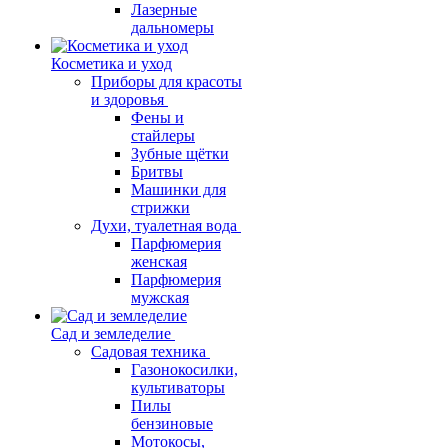
Лазерные
дальномеры
Косметика и уход
Приборы для красоты
и здоровья
Фены и
стайлеры
Зубные щётки
Бритвы
Машинки для
стрижки
Духи, туалетная вода
Парфюмерия
женская
Парфюмерия
мужская
Сад и земледелие
Садовая техника
Газонокосилки,
культиваторы
Пилы
бензиновые
Мотокосы,