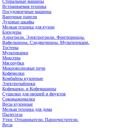
Стиральные машины
Встраиваемая техника
Посудомоечные машины
Варочные панели
Духовые шкафы
Мелкая техника для кухни
Блендеры
Аэрогрили. Электрогрили. Фритюрницы.
Вафельницы. Сэндвичницы. Мультипекари.
Тостеры
Мультиварки
Миксеры
Мясорубки
Микроволновые печи
Кофемолки
Комбайны кухонные
Электрочайники
Кофеварки. и Кофемашины
Сушилки для овощей и фруктов
Соковыжималки
Весы кухонные
Мелкая техника для дома
Пылесосы
Утюг. Отпариватели. Пароочистители.
Весы