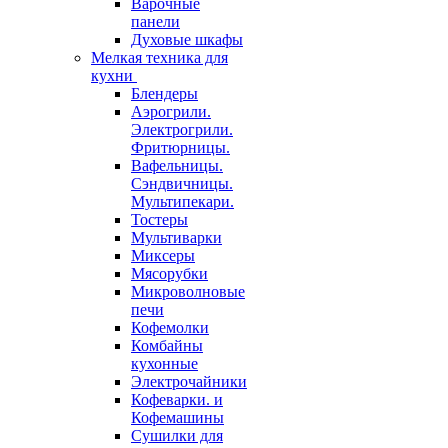
Варочные
панели
Духовые шкафы
Мелкая техника для
кухни
Блендеры
Аэрогрили.
Электрогрили.
Фритюрницы.
Вафельницы.
Сэндвичницы.
Мультипекари.
Тостеры
Мультиварки
Миксеры
Мясорубки
Микроволновые
печи
Кофемолки
Комбайны
кухонные
Электрочайники
Кофеварки. и
Кофемашины
Сушилки для