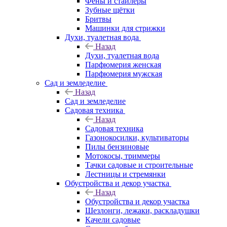
Фены и стайлеры
Зубные щётки
Бритвы
Машинки для стрижки
Духи, туалетная вода
Назад
Духи, туалетная вода
Парфюмерия женская
Парфюмерия мужская
Сад и земледелие
Назад
Сад и земледелие
Садовая техника
Назад
Садовая техника
Газонокосилки, культиваторы
Пилы бензиновые
Мотокосы, триммеры
Тачки садовые и строительные
Лестницы и стремянки
Обустройства и декор участка
Назад
Обустройства и декор участка
Шезлонги, лежаки, раскладушки
Качели садовые