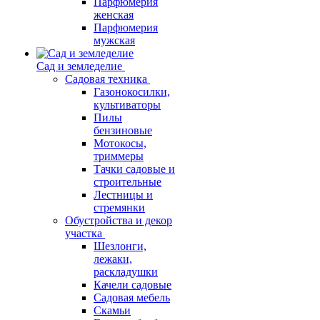
Парфюмерия
женская
Парфюмерия
мужская
Сад и земледелие
Садовая техника
Газонокосилки,
культиваторы
Пилы
бензиновые
Мотокосы,
триммеры
Тачки садовые и
строительные
Лестницы и
стремянки
Обустройства и декор
участка
Шезлонги,
лежаки,
раскладушки
Качели садовые
Садовая мебель
Скамьи