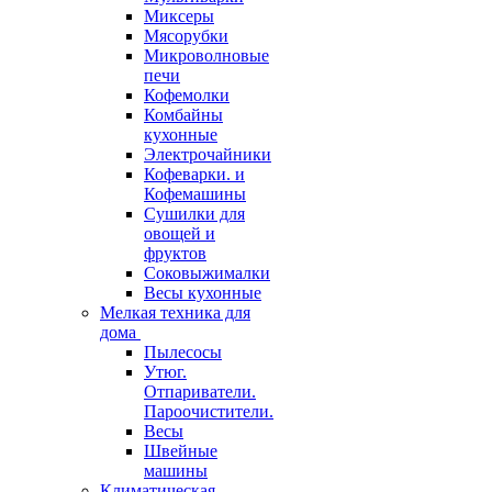
Миксеры
Мясорубки
Микроволновые
печи
Кофемолки
Комбайны
кухонные
Электрочайники
Кофеварки. и
Кофемашины
Сушилки для
овощей и
фруктов
Соковыжималки
Весы кухонные
Мелкая техника для
дома
Пылесосы
Утюг.
Отпариватели.
Пароочистители.
Весы
Швейные
машины
Климатическая