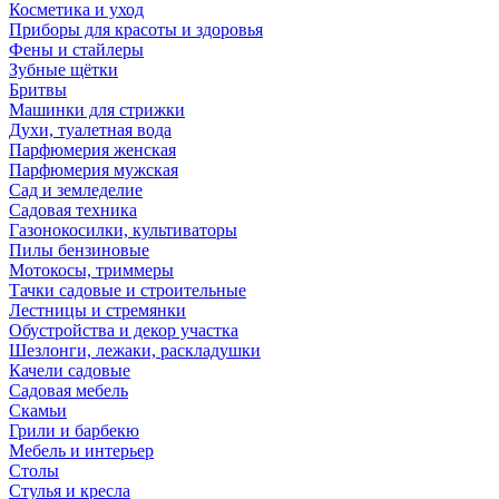
Косметика и уход
Приборы для красоты и здоровья
Фены и стайлеры
Зубные щётки
Бритвы
Машинки для стрижки
Духи, туалетная вода
Парфюмерия женская
Парфюмерия мужская
Сад и земледелие
Садовая техника
Газонокосилки, культиваторы
Пилы бензиновые
Мотокосы, триммеры
Тачки садовые и строительные
Лестницы и стремянки
Обустройства и декор участка
Шезлонги, лежаки, раскладушки
Качели садовые
Садовая мебель
Скамьи
Грили и барбекю
Мебель и интерьер
Столы
Стулья и кресла