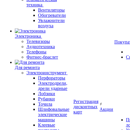
техника
Вентиляторы
Обогреватели
Увлажнители
воздуха
Электроника
Телевизоры
Покупа
Аудиотехника
Телефоны
Фитнес-браслет
С
Для ремонта
Электроинструмент
Перфораторы
Электродрели,
дрели ударные
Лобзики
Рубанки
Регистрация
Точила
дисконтных
Шлифовальные
Акции
карт
электрические
машины
П
Клеевые
л