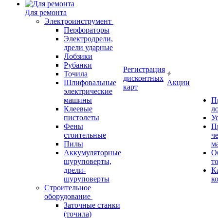
Для ремонта
Электроинструмент
Перфораторы
Электродрели,
дрели ударные
Лобзики
Рубанки
Регистрация
Точила
дисконтных
Шлифовальные
Акции
карт
электрические
машины
П
Клеевые
л
пистолеты
У
Фены
П
стоительные
ч
Пилы
м
Аккумуляторные
О
шуруповерты,
т
дрели-
К
шуруповерты
к
Строительное
оборудование
Заточные станки
(точила)