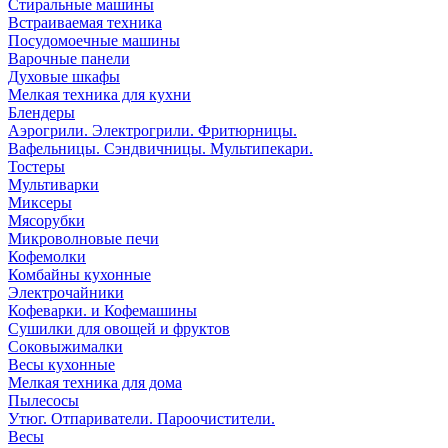
Стиральные машины
Встраиваемая техника
Посудомоечные машины
Варочные панели
Духовые шкафы
Мелкая техника для кухни
Блендеры
Аэрогрили. Электрогрили. Фритюрницы.
Вафельницы. Сэндвичницы. Мультипекари.
Тостеры
Мультиварки
Миксеры
Мясорубки
Микроволновые печи
Кофемолки
Комбайны кухонные
Электрочайники
Кофеварки. и Кофемашины
Сушилки для овощей и фруктов
Соковыжималки
Весы кухонные
Мелкая техника для дома
Пылесосы
Утюг. Отпариватели. Пароочистители.
Весы