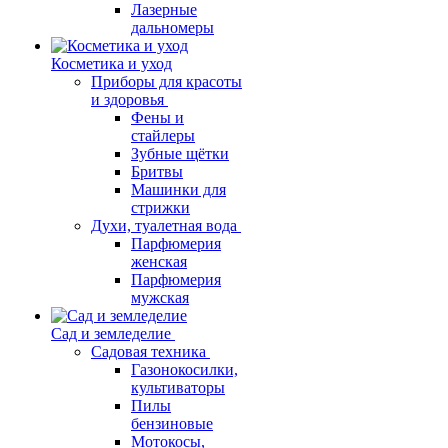
Лазерные
дальномеры
Косметика и уход
Приборы для красоты
и здоровья
Фены и
стайлеры
Зубные щётки
Бритвы
Машинки для
стрижки
Духи, туалетная вода
Парфюмерия
женская
Парфюмерия
мужская
Сад и земледелие
Садовая техника
Газонокосилки,
культиваторы
Пилы
бензиновые
Мотокосы,