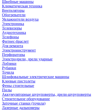
Швейные машины
Климатическая техника
Вентиляторы
Обогреватели
Увлажнители воздуха
Электроника
Телевизоры
Аудиотехника
Телефоны
Фитнес-браслет
Для ремонта
Электроинструмент
Перфораторы
Электродрели, дрели ударные
Лобзики
Рубанки
Точила
Шлифовальные электрические машины
Клеевые пистолеты
Фены стоительные
Пилы
Аккумуляторные шуруповерты, дрели-шуруповерты
Строительное оборудование
Заточные станки (точила)
Лазерные дальномеры