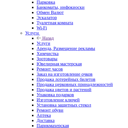
Парковка
Банкоматы, инфокиоски
Обмен Валют
Эскалатор
Туалетная комната
Wi-Fi
Услуги
Назад
Услуги
Аренда, Размещение рекламы
Химчистка
Зоотовары
Ювелирная мастерская
Ремонт часов
Заказ на изготовление очков
Продажа лотерейных билетов
Продажа церковных принадлежностей
Продажа цветов и растений
Упаковка подарков
Изготовление ключей
Установка защитных стекол
Ремонт обуви
Аптека
Доставка
Парикмахерская