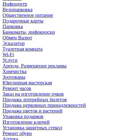
Инфоцентр
Велопарковка
Общественное питание
Подарочные карты
Парковка
Банкоматы, инфокиоски
Обмен Валют
Эскалатор
Туалетная комната
Wi-Fi
Услуги
Аренда, Размещение рекламы
Химчистка
Зоотовары
Ювелирная мастерская
Ремонт часов
Заказ на изготовление очков
Продажа лотерейных билетов
Продажа церковных принадлежностей
Продажа цветов и растений
Упаковка подарков
Изготовление ключей
Установка защитных стекол
Ремонт обуви
Аптека