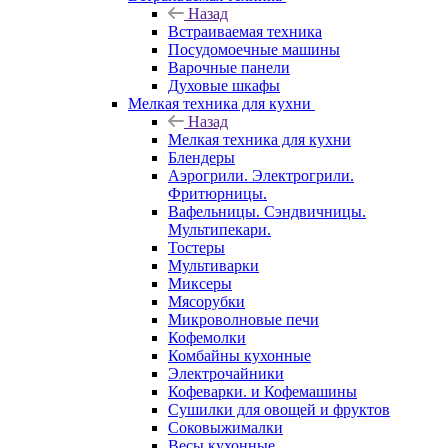
Назад
Встраиваемая техника
Посудомоечные машины
Варочные панели
Духовые шкафы
Мелкая техника для кухни
Назад
Мелкая техника для кухни
Блендеры
Аэрогрили. Электрогрили.
Фритюрницы.
Вафельницы. Сэндвичницы.
Мультипекари.
Тостеры
Мультиварки
Миксеры
Мясорубки
Микроволновые печи
Кофемолки
Комбайны кухонные
Электрочайники
Кофеварки. и Кофемашины
Сушилки для овощей и фруктов
Соковыжималки
Весы кухонные