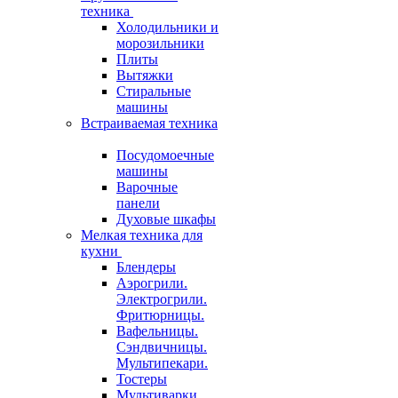
техника
Холодильники и
морозильники
Плиты
Вытяжки
Стиральные
машины
Встраиваемая техника
Посудомоечные
машины
Варочные
панели
Духовые шкафы
Мелкая техника для
кухни
Блендеры
Аэрогрили.
Электрогрили.
Фритюрницы.
Вафельницы.
Сэндвичницы.
Мультипекари.
Тостеры
Мультиварки