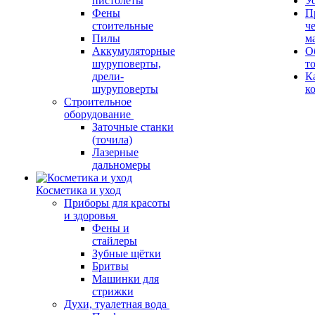
пистолеты
У
Фены
П
стоительные
ч
Пилы
м
Аккумуляторные
О
шуруповерты,
т
дрели-
К
шуруповерты
к
Строительное
оборудование
Заточные станки
(точила)
Лазерные
дальномеры
Косметика и уход
Приборы для красоты
и здоровья
Фены и
стайлеры
Зубные щётки
Бритвы
Машинки для
стрижки
Духи, туалетная вода