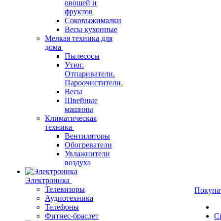
овощей и
фруктов
Соковыжималки
Весы кухонные
Мелкая техника для
дома
Пылесосы
Утюг.
Отпариватели.
Пароочистители.
Весы
Швейные
машины
Климатическая
техника
Вентиляторы
Обогреватели
Увлажнители
воздуха
Электроника
Телевизоры
Покупа
Аудиотехника
Телефоны
Фитнес-браслет
С