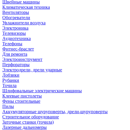
Швейные машины
Климатическая техника
Вентиляторы
Обогреватели
Увлажнители воздуха
Электроника
Телевизоры
Аудиотехника
Телефоны
Фитнес-браслет
Для ремонта
Электроинструмент
Перфораторы
Электродрели, дрели ударные
Лобзики
Рубанки
Точила
Шлифовальные электрические машины
Клеевые пистолеты
Фены стоительные
Пилы
Аккумуляторные шуруповерты, дрели-шуруповерты
Строительное оборудование
Заточные станки (точила)
Лазерные дальномеры