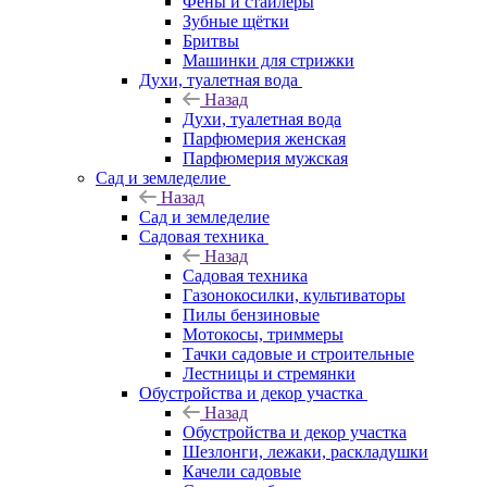
Фены и стайлеры
Зубные щётки
Бритвы
Машинки для стрижки
Духи, туалетная вода
Назад
Духи, туалетная вода
Парфюмерия женская
Парфюмерия мужская
Сад и земледелие
Назад
Сад и земледелие
Садовая техника
Назад
Садовая техника
Газонокосилки, культиваторы
Пилы бензиновые
Мотокосы, триммеры
Тачки садовые и строительные
Лестницы и стремянки
Обустройства и декор участка
Назад
Обустройства и декор участка
Шезлонги, лежаки, раскладушки
Качели садовые