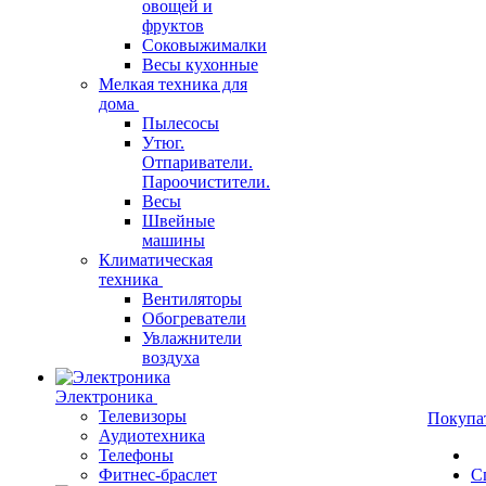
овощей и
фруктов
Соковыжималки
Весы кухонные
Мелкая техника для
дома
Пылесосы
Утюг.
Отпариватели.
Пароочистители.
Весы
Швейные
машины
Климатическая
техника
Вентиляторы
Обогреватели
Увлажнители
воздуха
Электроника
Телевизоры
Покупа
Аудиотехника
Телефоны
Фитнес-браслет
С