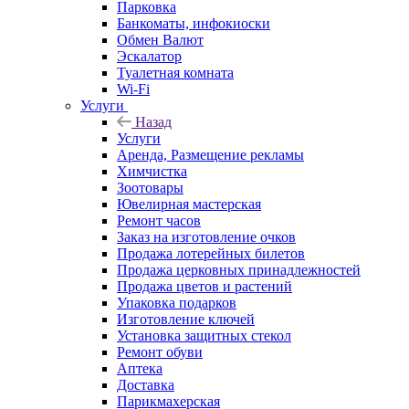
Парковка
Банкоматы, инфокиоски
Обмен Валют
Эскалатор
Туалетная комната
Wi-Fi
Услуги
Назад
Услуги
Аренда, Размещение рекламы
Химчистка
Зоотовары
Ювелирная мастерская
Ремонт часов
Заказ на изготовление очков
Продажа лотерейных билетов
Продажа церковных принадлежностей
Продажа цветов и растений
Упаковка подарков
Изготовление ключей
Установка защитных стекол
Ремонт обуви
Аптека
Доставка
Парикмахерская