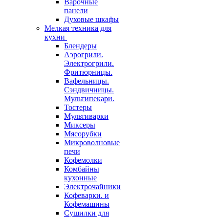
Варочные
панели
Духовые шкафы
Мелкая техника для
кухни
Блендеры
Аэрогрили.
Электрогрили.
Фритюрницы.
Вафельницы.
Сэндвичницы.
Мультипекари.
Тостеры
Мультиварки
Миксеры
Мясорубки
Микроволновые
печи
Кофемолки
Комбайны
кухонные
Электрочайники
Кофеварки. и
Кофемашины
Сушилки для