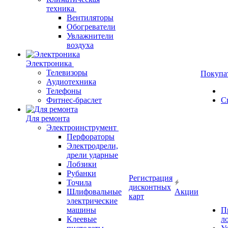
техника
Вентиляторы
Обогреватели
Увлажнители
воздуха
Электроника
Телевизоры
Покупа
Аудиотехника
Телефоны
Фитнес-браслет
С
Для ремонта
Электроинструмент
Перфораторы
Электродрели,
дрели ударные
Лобзики
Рубанки
Регистрация
Точила
дисконтных
Шлифовальные
Акции
карт
электрические
машины
П
Клеевые
л