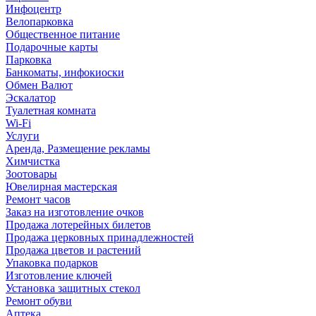
Инфоцентр
Велопарковка
Общественное питание
Подарочные карты
Парковка
Банкоматы, инфокиоски
Обмен Валют
Эскалатор
Туалетная комната
Wi-Fi
Услуги
Аренда, Размещение рекламы
Химчистка
Зоотовары
Ювелирная мастерская
Ремонт часов
Заказ на изготовление очков
Продажа лотерейных билетов
Продажа церковных принадлежностей
Продажа цветов и растений
Упаковка подарков
Изготовление ключей
Установка защитных стекол
Ремонт обуви
Аптека