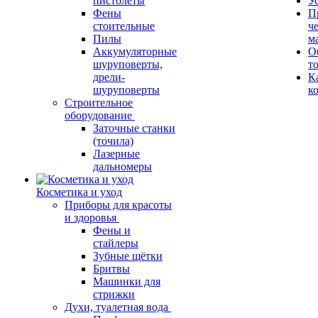
пистолеты
У
Фены
П
стоительные
ч
Пилы
м
Аккумуляторные
О
шуруповерты,
т
дрели-
К
шуруповерты
к
Строительное
оборудование
Заточные станки
(точила)
Лазерные
дальномеры
Косметика и уход
Приборы для красоты
и здоровья
Фены и
стайлеры
Зубные щётки
Бритвы
Машинки для
стрижки
Духи, туалетная вода