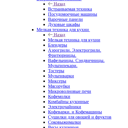
Назад
Встраиваемая техника
Посудомоечные машины
Варочные панели
Духовые шкафы
Мелкая техника для кухни
Назад
Мелкая техника для кухни
Блендеры
Аэрогрили. Электрогрили.
Фритюрницы.
Вафельницы. Сэндвичницы.
Мультипекари.
Тостеры
Мультиварки
Миксеры
Мясорубки
Микроволновые печи
Кофемолки
Комбайны кухонные
Электрочайники
Кофеварки. и Кофемашины
Сушилки для овощей и фруктов
Соковыжималки
Весы кухонные