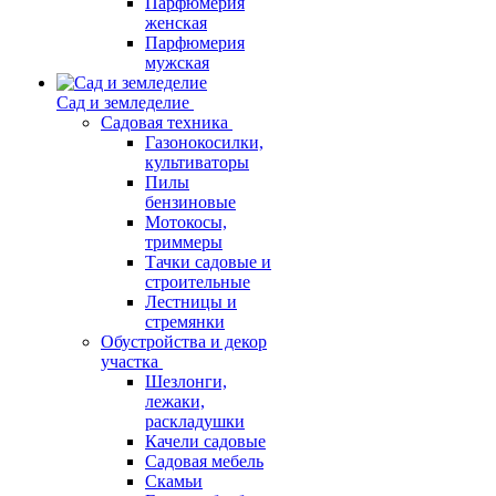
Парфюмерия
женская
Парфюмерия
мужская
Сад и земледелие
Садовая техника
Газонокосилки,
культиваторы
Пилы
бензиновые
Мотокосы,
триммеры
Тачки садовые и
строительные
Лестницы и
стремянки
Обустройства и декор
участка
Шезлонги,
лежаки,
раскладушки
Качели садовые
Садовая мебель
Скамьи