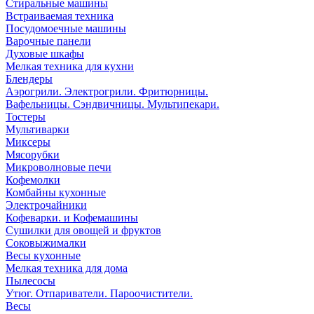
Стиральные машины
Встраиваемая техника
Посудомоечные машины
Варочные панели
Духовые шкафы
Мелкая техника для кухни
Блендеры
Аэрогрили. Электрогрили. Фритюрницы.
Вафельницы. Сэндвичницы. Мультипекари.
Тостеры
Мультиварки
Миксеры
Мясорубки
Микроволновые печи
Кофемолки
Комбайны кухонные
Электрочайники
Кофеварки. и Кофемашины
Сушилки для овощей и фруктов
Соковыжималки
Весы кухонные
Мелкая техника для дома
Пылесосы
Утюг. Отпариватели. Пароочистители.
Весы