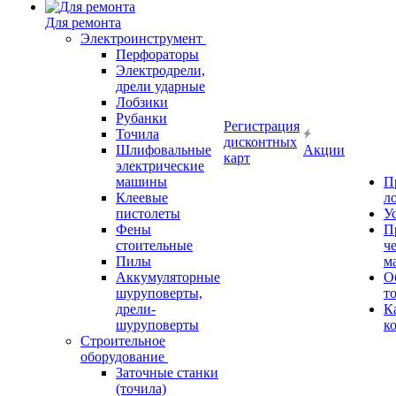
Для ремонта
Электроинструмент
Перфораторы
Электродрели,
дрели ударные
Лобзики
Рубанки
Регистрация
Точила
дисконтных
Шлифовальные
Акции
карт
электрические
машины
П
Клеевые
л
пистолеты
У
Фены
П
стоительные
ч
Пилы
м
Аккумуляторные
О
шуруповерты,
т
дрели-
К
шуруповерты
к
Строительное
оборудование
Заточные станки
(точила)