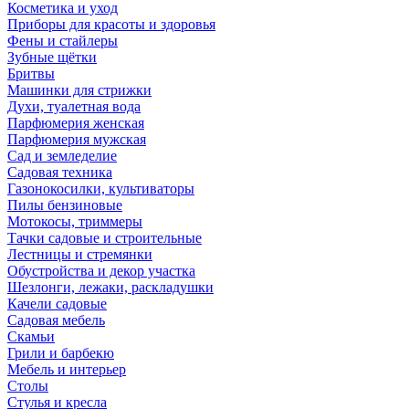
Косметика и уход
Приборы для красоты и здоровья
Фены и стайлеры
Зубные щётки
Бритвы
Машинки для стрижки
Духи, туалетная вода
Парфюмерия женская
Парфюмерия мужская
Сад и земледелие
Садовая техника
Газонокосилки, культиваторы
Пилы бензиновые
Мотокосы, триммеры
Тачки садовые и строительные
Лестницы и стремянки
Обустройства и декор участка
Шезлонги, лежаки, раскладушки
Качели садовые
Садовая мебель
Скамьи
Грили и барбекю
Мебель и интерьер
Столы
Стулья и кресла