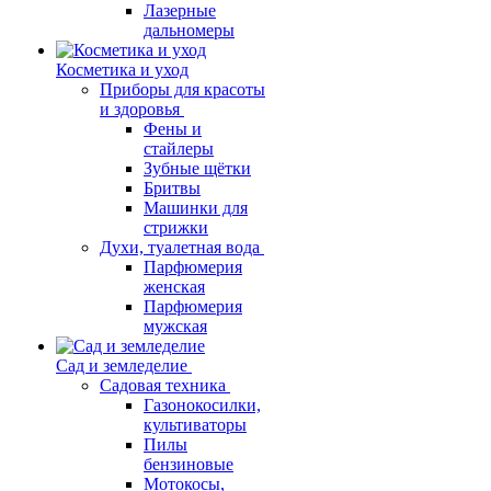
Лазерные
дальномеры
Косметика и уход
Приборы для красоты
и здоровья
Фены и
стайлеры
Зубные щётки
Бритвы
Машинки для
стрижки
Духи, туалетная вода
Парфюмерия
женская
Парфюмерия
мужская
Сад и земледелие
Садовая техника
Газонокосилки,
культиваторы
Пилы
бензиновые
Мотокосы,