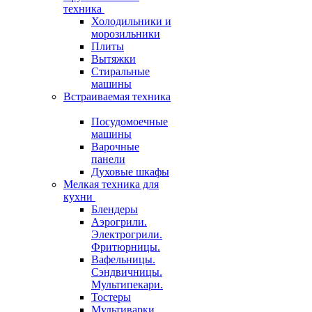
техника
Холодильники и
морозильники
Плиты
Вытяжки
Стиральные
машины
Встраиваемая техника
Посудомоечные
машины
Варочные
панели
Духовые шкафы
Мелкая техника для
кухни
Блендеры
Аэрогрили.
Электрогрили.
Фритюрницы.
Вафельницы.
Сэндвичницы.
Мультипекари.
Тостеры
Мультиварки