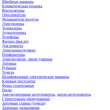
Швейные машины
Климатическая техника
Вентиляторы
Обогреватели
Увлажнители воздуха
Электроника
Телевизоры
Аудиотехника
Телефоны
Фитнес-браслет
Для ремонта
Электроинструмент
Перфораторы
Электродрели, дрели ударные
Лобзики
Рубанки
Точила
Шлифовальные электрические машины
Клеевые пистолеты
Фены стоительные
Пилы
Аккумуляторные шуруповерты, дрели-шуруповерты
Строительное оборудование
Заточные станки (точила)
Лазерные дальномеры