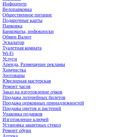
Инфоцентр
Велопарковка
Общественное питание
Подарочные карты
Парковка
Банкоматы, инфокиоски
Обмен Валют
Эскалатор
Туалетная комната
Wi-Fi
Услуги
Аренда, Размещение рекламы
Химчистка
Зоотовары
Ювелирная мастерская
Ремонт часов
Заказ на изготовление очков
Продажа лотерейных билетов
Продажа церковных принадлежностей
Продажа цветов и растений
Упаковка подарков
Изготовление ключей
Установка защитных стекол
Ремонт обуви
Аптека