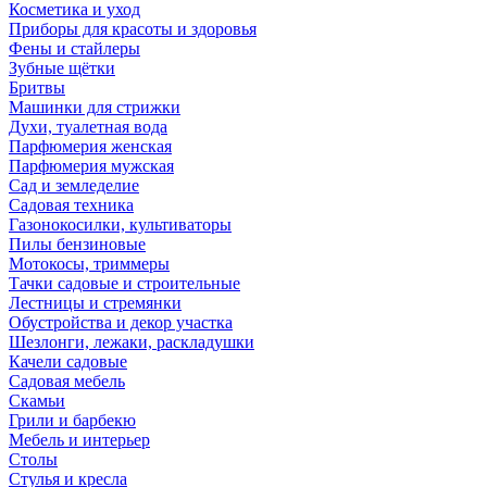
Косметика и уход
Приборы для красоты и здоровья
Фены и стайлеры
Зубные щётки
Бритвы
Машинки для стрижки
Духи, туалетная вода
Парфюмерия женская
Парфюмерия мужская
Сад и земледелие
Садовая техника
Газонокосилки, культиваторы
Пилы бензиновые
Мотокосы, триммеры
Тачки садовые и строительные
Лестницы и стремянки
Обустройства и декор участка
Шезлонги, лежаки, раскладушки
Качели садовые
Садовая мебель
Скамьи
Грили и барбекю
Мебель и интерьер
Столы
Стулья и кресла