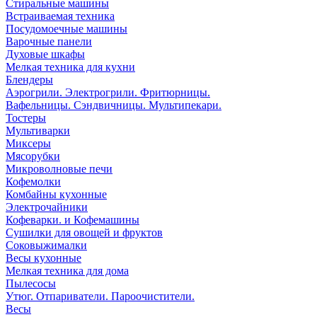
Стиральные машины
Встраиваемая техника
Посудомоечные машины
Варочные панели
Духовые шкафы
Мелкая техника для кухни
Блендеры
Аэрогрили. Электрогрили. Фритюрницы.
Вафельницы. Сэндвичницы. Мультипекари.
Тостеры
Мультиварки
Миксеры
Мясорубки
Микроволновые печи
Кофемолки
Комбайны кухонные
Электрочайники
Кофеварки. и Кофемашины
Сушилки для овощей и фруктов
Соковыжималки
Весы кухонные
Мелкая техника для дома
Пылесосы
Утюг. Отпариватели. Пароочистители.
Весы