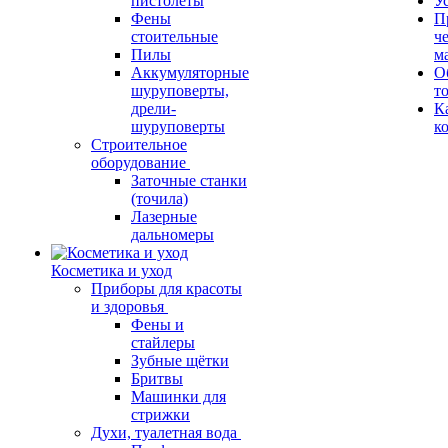
пистолеты
У
Фены
П
стоительные
ч
Пилы
м
Аккумуляторные
О
шуруповерты,
т
дрели-
К
шуруповерты
к
Строительное
оборудование
Заточные станки
(точила)
Лазерные
дальномеры
Косметика и уход
Приборы для красоты
и здоровья
Фены и
стайлеры
Зубные щётки
Бритвы
Машинки для
стрижки
Духи, туалетная вода