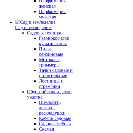
Парфюмерия
женская
Парфюмерия
мужская
Сад и земледелие
Садовая техника
Газонокосилки,
культиваторы
Пилы
бензиновые
Мотокосы,
триммеры
Тачки садовые и
строительные
Лестницы и
стремянки
Обустройства и декор
участка
Шезлонги,
лежаки,
раскладушки
Качели садовые
Садовая мебель
Скамьи