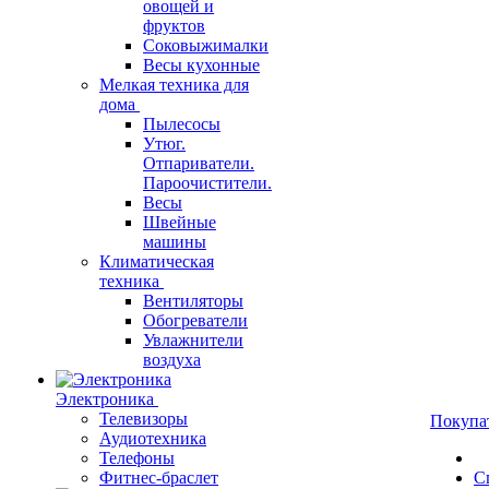
овощей и
фруктов
Соковыжималки
Весы кухонные
Мелкая техника для
дома
Пылесосы
Утюг.
Отпариватели.
Пароочистители.
Весы
Швейные
машины
Климатическая
техника
Вентиляторы
Обогреватели
Увлажнители
воздуха
Электроника
Телевизоры
Покупа
Аудиотехника
Телефоны
Фитнес-браслет
С