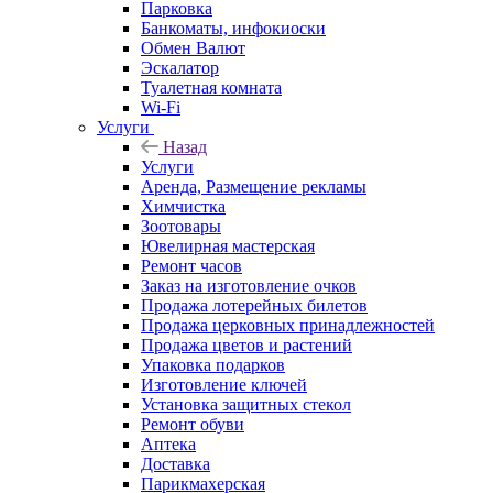
Парковка
Банкоматы, инфокиоски
Обмен Валют
Эскалатор
Туалетная комната
Wi-Fi
Услуги
Назад
Услуги
Аренда, Размещение рекламы
Химчистка
Зоотовары
Ювелирная мастерская
Ремонт часов
Заказ на изготовление очков
Продажа лотерейных билетов
Продажа церковных принадлежностей
Продажа цветов и растений
Упаковка подарков
Изготовление ключей
Установка защитных стекол
Ремонт обуви
Аптека
Доставка
Парикмахерская