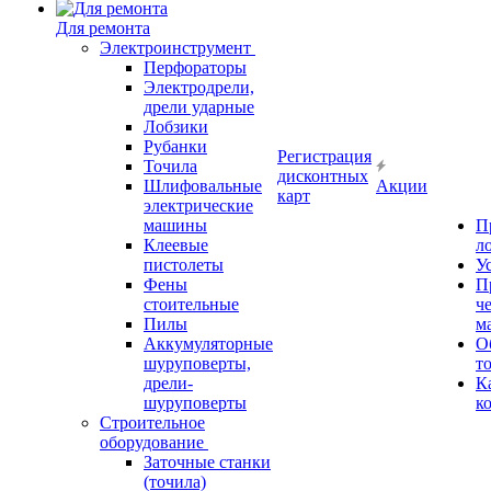
Для ремонта
Электроинструмент
Перфораторы
Электродрели,
дрели ударные
Лобзики
Рубанки
Регистрация
Точила
дисконтных
Шлифовальные
Акции
карт
электрические
машины
П
Клеевые
л
пистолеты
У
Фены
П
стоительные
ч
Пилы
м
Аккумуляторные
О
шуруповерты,
т
дрели-
К
шуруповерты
к
Строительное
оборудование
Заточные станки
(точила)