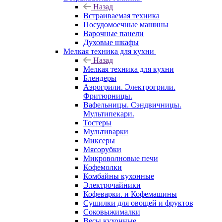
Назад
Встраиваемая техника
Посудомоечные машины
Варочные панели
Духовые шкафы
Мелкая техника для кухни
Назад
Мелкая техника для кухни
Блендеры
Аэрогрили. Электрогрили.
Фритюрницы.
Вафельницы. Сэндвичницы.
Мультипекари.
Тостеры
Мультиварки
Миксеры
Мясорубки
Микроволновые печи
Кофемолки
Комбайны кухонные
Электрочайники
Кофеварки. и Кофемашины
Сушилки для овощей и фруктов
Соковыжималки
Весы кухонные