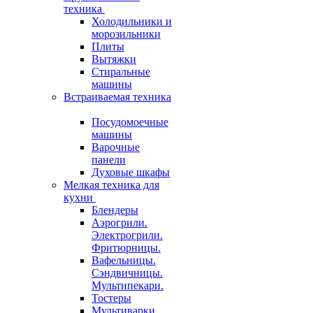
техника
Холодильники и
морозильники
Плиты
Вытяжки
Стиральные
машины
Встраиваемая техника
Посудомоечные
машины
Варочные
панели
Духовые шкафы
Мелкая техника для
кухни
Блендеры
Аэрогрили.
Электрогрили.
Фритюрницы.
Вафельницы.
Сэндвичницы.
Мультипекари.
Тостеры
Мультиварки