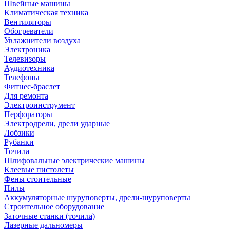
Швейные машины
Климатическая техника
Вентиляторы
Обогреватели
Увлажнители воздуха
Электроника
Телевизоры
Аудиотехника
Телефоны
Фитнес-браслет
Для ремонта
Электроинструмент
Перфораторы
Электродрели, дрели ударные
Лобзики
Рубанки
Точила
Шлифовальные электрические машины
Клеевые пистолеты
Фены стоительные
Пилы
Аккумуляторные шуруповерты, дрели-шуруповерты
Строительное оборудование
Заточные станки (точила)
Лазерные дальномеры