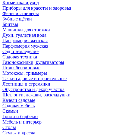
Косметика и уход
Приборы для красоты и здоровья
Фены и стайлеры
Зубные щётки
Бритвы
Машинки для стрижки
Духи, туалетная вода
Парфюмерия женская
Парфюмерия мужская
Сад и земледелие
Садовая техника
Газонокосилки, культиваторы
Пилы бензиновые
Мотокосы, триммеры
Тачки садовые и строительные
Лестницы и стремянки
Обустройства и декор участка
Шезлонги, лежаки, раскладушки
Качели садовые
Садовая мебель
Скамьи
Грили и барбекю
Мебель и интерьер
Столы
Стулья и кресла