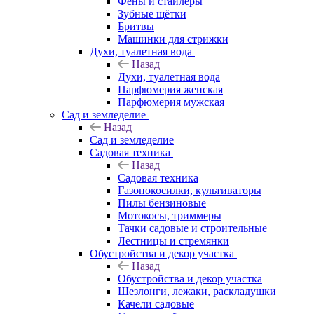
Фены и стайлеры
Зубные щётки
Бритвы
Машинки для стрижки
Духи, туалетная вода
Назад
Духи, туалетная вода
Парфюмерия женская
Парфюмерия мужская
Сад и земледелие
Назад
Сад и земледелие
Садовая техника
Назад
Садовая техника
Газонокосилки, культиваторы
Пилы бензиновые
Мотокосы, триммеры
Тачки садовые и строительные
Лестницы и стремянки
Обустройства и декор участка
Назад
Обустройства и декор участка
Шезлонги, лежаки, раскладушки
Качели садовые