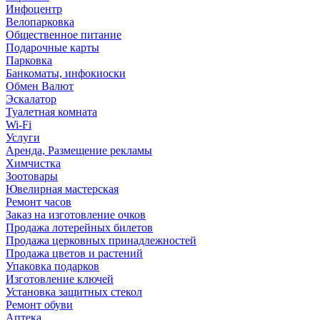
Инфоцентр
Велопарковка
Общественное питание
Подарочные карты
Парковка
Банкоматы, инфокиоски
Обмен Валют
Эскалатор
Туалетная комната
Wi-Fi
Услуги
Аренда, Размещение рекламы
Химчистка
Зоотовары
Ювелирная мастерская
Ремонт часов
Заказ на изготовление очков
Продажа лотерейных билетов
Продажа церковных принадлежностей
Продажа цветов и растений
Упаковка подарков
Изготовление ключей
Установка защитных стекол
Ремонт обуви
Аптека