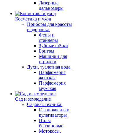
Лазерные
дальномеры
Косметика и уход
Приборы для красоты
и здоровья
Фены и
стайлеры
Зубные щётки
Бритвы
Машинки для
стрижки
Духи, туалетная вода
Парфюмерия
женская
Парфюмерия
мужская
Сад и земледелие
Садовая техника
Газонокосилки,
культиваторы
Пилы
бензиновые
Мотокосы,