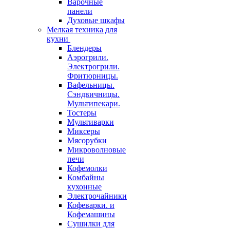
Варочные
панели
Духовые шкафы
Мелкая техника для
кухни
Блендеры
Аэрогрили.
Электрогрили.
Фритюрницы.
Вафельницы.
Сэндвичницы.
Мультипекари.
Тостеры
Мультиварки
Миксеры
Мясорубки
Микроволновые
печи
Кофемолки
Комбайны
кухонные
Электрочайники
Кофеварки. и
Кофемашины
Сушилки для