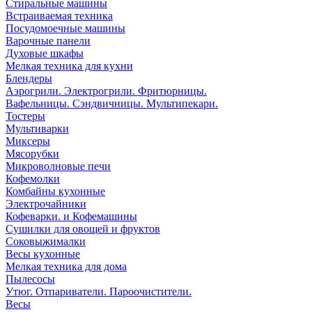
Стиральные машины
Встраиваемая техника
Посудомоечные машины
Варочные панели
Духовые шкафы
Мелкая техника для кухни
Блендеры
Аэрогрили. Электрогрили. Фритюрницы.
Вафельницы. Сэндвичницы. Мультипекари.
Тостеры
Мультиварки
Миксеры
Мясорубки
Микроволновые печи
Кофемолки
Комбайны кухонные
Электрочайники
Кофеварки. и Кофемашины
Сушилки для овощей и фруктов
Соковыжималки
Весы кухонные
Мелкая техника для дома
Пылесосы
Утюг. Отпариватели. Пароочистители.
Весы