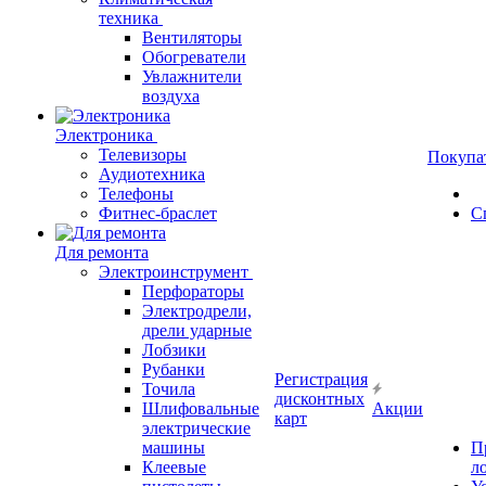
техника
Вентиляторы
Обогреватели
Увлажнители
воздуха
Электроника
Телевизоры
Покупа
Аудиотехника
Телефоны
Фитнес-браслет
С
Для ремонта
Электроинструмент
Перфораторы
Электродрели,
дрели ударные
Лобзики
Рубанки
Регистрация
Точила
дисконтных
Шлифовальные
Акции
карт
электрические
машины
П
Клеевые
л