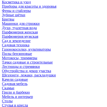
Косметика и уход
Приборы для красоты и здоровья
Фены и стайлеры
Зубные щётки
Бритвы
Машинки для стрижки
Духи, туалетная вода
Парфюмерия женская
Парфюмерия мужская
Сад и земледелие
Садовая техника
Газонокосилки, культиваторы
Пилы бензиновые
Мотокосы, триммеры
Тачки садовые и строительные
Лестницы и стремянки
Обустройства и декор участка
Шезлонги, лежаки, раскладушки
Качели садовые
Садовая мебель
Скамьи
Грили и барбекю
Мебель и интерьер
Столы
Стулья и кресла