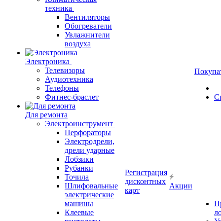
техника
Вентиляторы
Обогреватели
Увлажнители
воздуха
Электроника
Телевизоры
Покупа
Аудиотехника
Телефоны
Фитнес-браслет
С
Для ремонта
Электроинструмент
Перфораторы
Электродрели,
дрели ударные
Лобзики
Рубанки
Регистрация
Точила
дисконтных
Шлифовальные
Акции
карт
электрические
машины
П
Клеевые
л