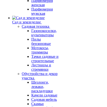
Парфюмерия
женская
Парфюмерия
мужская
Сад и земледелие
Садовая техника
Газонокосилки,
культиваторы
Пилы
бензиновые
Мотокосы,
триммеры
Тачки садовые и
строительные
Лестницы и
стремянки
Обустройства и декор
участка
Шезлонги,
лежаки,
раскладушки
Качели садовые
Садовая мебель
Скамьи