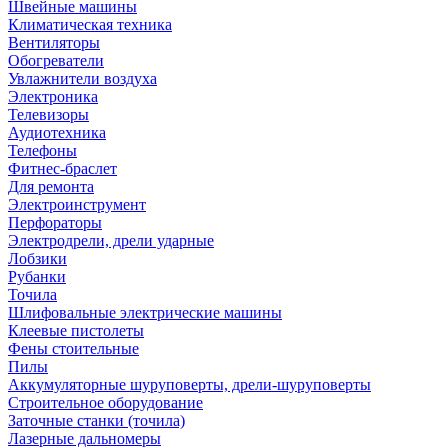
Швейные машины
Климатическая техника
Вентиляторы
Обогреватели
Увлажнители воздуха
Электроника
Телевизоры
Аудиотехника
Телефоны
Фитнес-браслет
Для ремонта
Электроинструмент
Перфораторы
Электродрели, дрели ударные
Лобзики
Рубанки
Точила
Шлифовальные электрические машины
Клеевые пистолеты
Фены стоительные
Пилы
Аккумуляторные шуруповерты, дрели-шуруповерты
Строительное оборудование
Заточные станки (точила)
Лазерные дальномеры