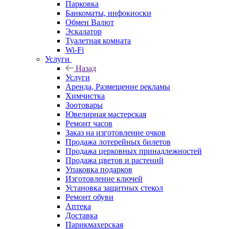
Парковка
Банкоматы, инфокиоски
Обмен Валют
Эскалатор
Туалетная комната
Wi-Fi
Услуги
Назад
Услуги
Аренда, Размещение рекламы
Химчистка
Зоотовары
Ювелирная мастерская
Ремонт часов
Заказ на изготовление очков
Продажа лотерейных билетов
Продажа церковных принадлежностей
Продажа цветов и растений
Упаковка подарков
Изготовление ключей
Установка защитных стекол
Ремонт обуви
Аптека
Доставка
Парикмахерская