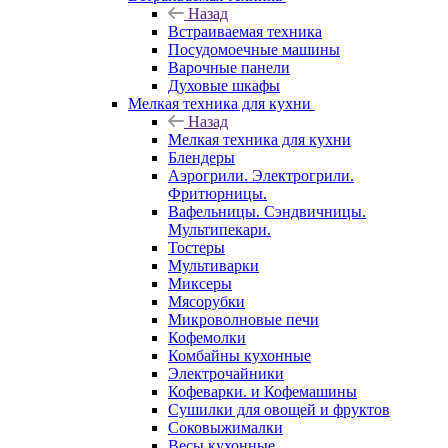
Назад
Встраиваемая техника
Посудомоечные машины
Варочные панели
Духовые шкафы
Мелкая техника для кухни
Назад
Мелкая техника для кухни
Блендеры
Аэрогрили. Электрогрили.
Фритюрницы.
Вафельницы. Сэндвичницы.
Мультипекари.
Тостеры
Мультиварки
Миксеры
Мясорубки
Микроволновые печи
Кофемолки
Комбайны кухонные
Электрочайники
Кофеварки. и Кофемашины
Сушилки для овощей и фруктов
Соковыжималки
Весы кухонные