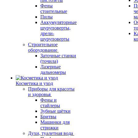
пистолеты
У
Фены
П
стоительные
ч
Пилы
м
Аккумуляторные
О
шуруповерты,
т
дрели-
К
шуруповерты
к
Строительное
оборудование
Заточные станки
(точила)
Лазерные
дальномеры
Косметика и уход
Приборы для красоты
и здоровья
Фены и
стайлеры
Зубные щётки
Бритвы
Машинки для
стрижки
Духи, туалетная вода