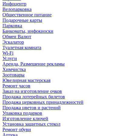
Инфоцентр
Велопарковка
Общественное питание
Подарочные карты
Парковка
Банкоматы, инфокиоски
Обмен Валют
Эскалатор
Туалетная комната
Wi-Fi
Услуги
Аренда, Размещение рекламы
Химчистка
Зоотовары
Ювелирная мастерская
Ремонт часов
Заказ на изготовление очков
Продажа лотерейных билетов
Продажа церковных принадлежностей
Продажа цветов и растений
Упаковка подарков
Изготовление ключей
Установка защитных стекол
Ремонт обуви
Аптека