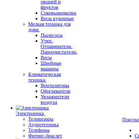
овощей и
фруктов
Соковыжималки
Весы кухонные
Мелкая техника для
дома
Пылесосы
Утюг.
Отпариватели.
Пароочистители.
Весы
Швейные
машины
Климатическая
техника
Вентиляторы
Обогреватели
Увлажнители
воздуха
Электроника
Телевизоры
Покупа
Аудиотехника
Телефоны
Фитнес-браслет
С