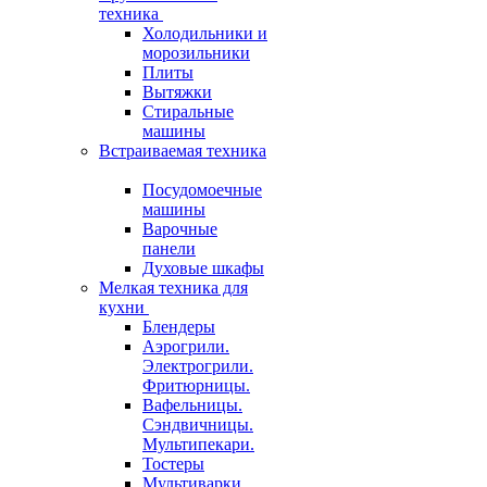
техника
Холодильники и
морозильники
Плиты
Вытяжки
Стиральные
машины
Встраиваемая техника
Посудомоечные
машины
Варочные
панели
Духовые шкафы
Мелкая техника для
кухни
Блендеры
Аэрогрили.
Электрогрили.
Фритюрницы.
Вафельницы.
Сэндвичницы.
Мультипекари.
Тостеры
Мультиварки