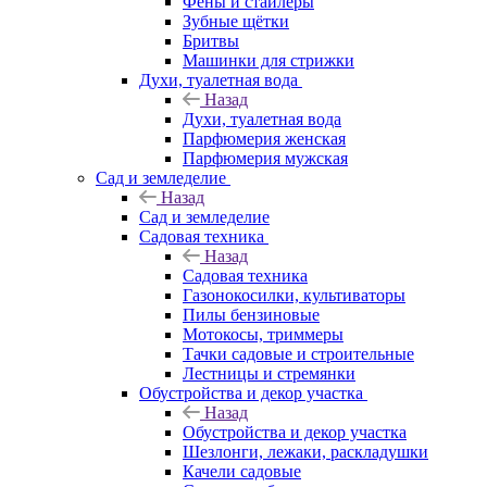
Фены и стайлеры
Зубные щётки
Бритвы
Машинки для стрижки
Духи, туалетная вода
Назад
Духи, туалетная вода
Парфюмерия женская
Парфюмерия мужская
Сад и земледелие
Назад
Сад и земледелие
Садовая техника
Назад
Садовая техника
Газонокосилки, культиваторы
Пилы бензиновые
Мотокосы, триммеры
Тачки садовые и строительные
Лестницы и стремянки
Обустройства и декор участка
Назад
Обустройства и декор участка
Шезлонги, лежаки, раскладушки
Качели садовые