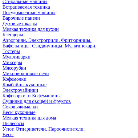
Стиральные машины
Встраиваемая техника
Посудомоечные машины
Варочные панели
Духовые шкафы
Мелкая техника для кухни
Блендеры
Аэрогрили. Электрогрили. Фритюрницы.
Вафельницы. Сэндвичницы. Мультипекари.
Тостеры
Мультиварки
Миксеры
Мясорубки
Микроволновые печи
Кофемолки
Комбайны кухонные
Электрочайники
Кофеварки. и Кофемашины
Сушилки для овощей и фруктов
Соковыжималки
Весы кухонные
Мелкая техника для дома
Пылесосы
Утюг. Отпариватели. Пароочистители.
Весы