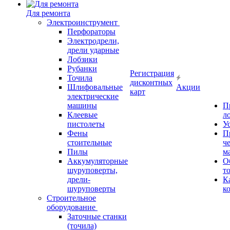
Для ремонта
Электроинструмент
Перфораторы
Электродрели,
дрели ударные
Лобзики
Рубанки
Регистрация
Точила
дисконтных
Шлифовальные
Акции
карт
электрические
машины
П
Клеевые
л
пистолеты
У
Фены
П
стоительные
ч
Пилы
м
Аккумуляторные
О
шуруповерты,
т
дрели-
К
шуруповерты
к
Строительное
оборудование
Заточные станки
(точила)