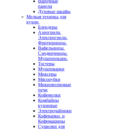
Варочные
панели
Духовые шкафы
Мелкая техника для
кухни
Блендеры
Аэрогрили.
Электрогрили.
Фритюрницы.
Вафельницы.
Сэндвичницы.
Мультипекари.
Тостеры
Мультиварки
Миксеры
Мясорубки
Микроволновые
печи
Кофемолки
Комбайны
кухонные
Электрочайники
Кофеварки. и
Кофемашины
Сушилки для