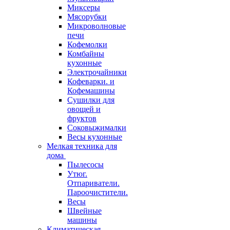
Миксеры
Мясорубки
Микроволновые
печи
Кофемолки
Комбайны
кухонные
Электрочайники
Кофеварки. и
Кофемашины
Сушилки для
овощей и
фруктов
Соковыжималки
Весы кухонные
Мелкая техника для
дома
Пылесосы
Утюг.
Отпариватели.
Пароочистители.
Весы
Швейные
машины
Климатическая