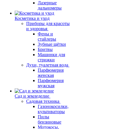
Лазерные
дальномеры
Косметика и уход
Приборы для красоты
и здоровья
Фены и
стайлеры
Зубные щётки
Бритвы
Машинки для
стрижки
Духи, туалетная вода
Парфюмерия
женская
Парфюмерия
мужская
Сад и земледелие
Садовая техника
Газонокосилки,
культиваторы
Пилы
бензиновые
Мотокосы,