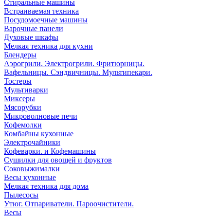
Стиральные машины
Встраиваемая техника
Посудомоечные машины
Варочные панели
Духовые шкафы
Мелкая техника для кухни
Блендеры
Аэрогрили. Электрогрили. Фритюрницы.
Вафельницы. Сэндвичницы. Мультипекари.
Тостеры
Мультиварки
Миксеры
Мясорубки
Микроволновые печи
Кофемолки
Комбайны кухонные
Электрочайники
Кофеварки. и Кофемашины
Сушилки для овощей и фруктов
Соковыжималки
Весы кухонные
Мелкая техника для дома
Пылесосы
Утюг. Отпариватели. Пароочистители.
Весы