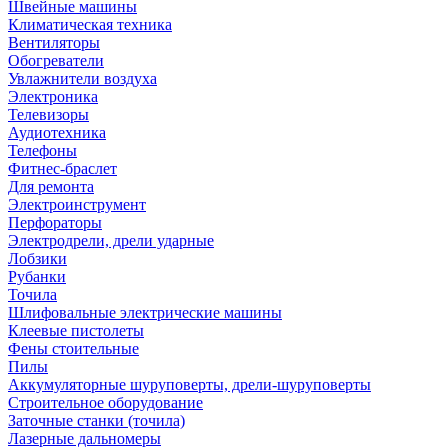
Швейные машины
Климатическая техника
Вентиляторы
Обогреватели
Увлажнители воздуха
Электроника
Телевизоры
Аудиотехника
Телефоны
Фитнес-браслет
Для ремонта
Электроинструмент
Перфораторы
Электродрели, дрели ударные
Лобзики
Рубанки
Точила
Шлифовальные электрические машины
Клеевые пистолеты
Фены стоительные
Пилы
Аккумуляторные шуруповерты, дрели-шуруповерты
Строительное оборудование
Заточные станки (точила)
Лазерные дальномеры