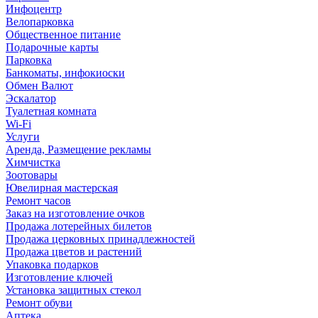
Инфоцентр
Велопарковка
Общественное питание
Подарочные карты
Парковка
Банкоматы, инфокиоски
Обмен Валют
Эскалатор
Туалетная комната
Wi-Fi
Услуги
Аренда, Размещение рекламы
Химчистка
Зоотовары
Ювелирная мастерская
Ремонт часов
Заказ на изготовление очков
Продажа лотерейных билетов
Продажа церковных принадлежностей
Продажа цветов и растений
Упаковка подарков
Изготовление ключей
Установка защитных стекол
Ремонт обуви
Аптека