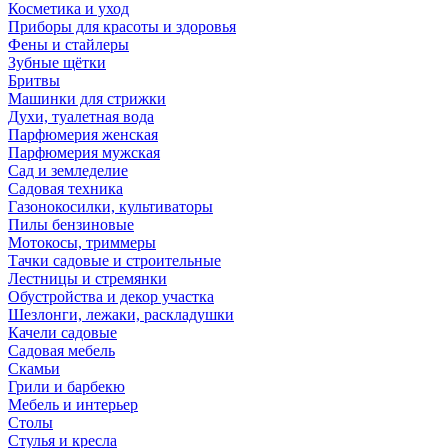
Косметика и уход
Приборы для красоты и здоровья
Фены и стайлеры
Зубные щётки
Бритвы
Машинки для стрижки
Духи, туалетная вода
Парфюмерия женская
Парфюмерия мужская
Сад и земледелие
Садовая техника
Газонокосилки, культиваторы
Пилы бензиновые
Мотокосы, триммеры
Тачки садовые и строительные
Лестницы и стремянки
Обустройства и декор участка
Шезлонги, лежаки, раскладушки
Качели садовые
Садовая мебель
Скамьи
Грили и барбекю
Мебель и интерьер
Столы
Стулья и кресла