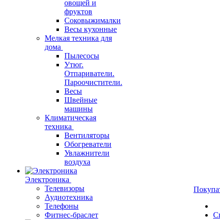
овощей и
фруктов
Соковыжималки
Весы кухонные
Мелкая техника для
дома
Пылесосы
Утюг.
Отпариватели.
Пароочистители.
Весы
Швейные
машины
Климатическая
техника
Вентиляторы
Обогреватели
Увлажнители
воздуха
Электроника
Телевизоры
Покупа
Аудиотехника
Телефоны
Фитнес-браслет
С