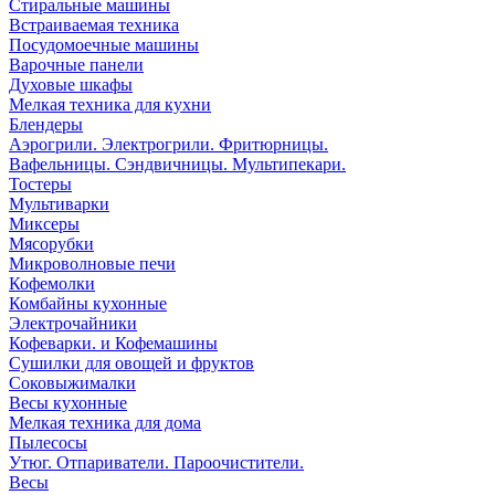
Стиральные машины
Встраиваемая техника
Посудомоечные машины
Варочные панели
Духовые шкафы
Мелкая техника для кухни
Блендеры
Аэрогрили. Электрогрили. Фритюрницы.
Вафельницы. Сэндвичницы. Мультипекари.
Тостеры
Мультиварки
Миксеры
Мясорубки
Микроволновые печи
Кофемолки
Комбайны кухонные
Электрочайники
Кофеварки. и Кофемашины
Сушилки для овощей и фруктов
Соковыжималки
Весы кухонные
Мелкая техника для дома
Пылесосы
Утюг. Отпариватели. Пароочистители.
Весы