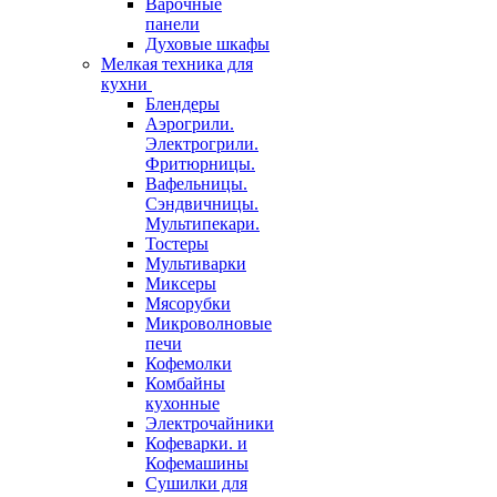
Варочные
панели
Духовые шкафы
Мелкая техника для
кухни
Блендеры
Аэрогрили.
Электрогрили.
Фритюрницы.
Вафельницы.
Сэндвичницы.
Мультипекари.
Тостеры
Мультиварки
Миксеры
Мясорубки
Микроволновые
печи
Кофемолки
Комбайны
кухонные
Электрочайники
Кофеварки. и
Кофемашины
Сушилки для