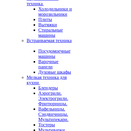
техника
Холодильники и
морозильники
Плиты
Вытяжки
Стиральные
машины
Встраиваемая техника
Посудомоечные
машины
Варочные
панели
Духовые шкафы
Мелкая техника для
кухни
Блендеры
Аэрогрили.
Электрогрили.
Фритюрницы.
Вафельницы.
Сэндвичницы.
Мультипекари.
Тостеры
Мультиварки