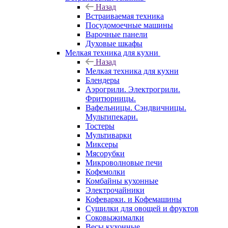
Назад
Встраиваемая техника
Посудомоечные машины
Варочные панели
Духовые шкафы
Мелкая техника для кухни
Назад
Мелкая техника для кухни
Блендеры
Аэрогрили. Электрогрили.
Фритюрницы.
Вафельницы. Сэндвичницы.
Мультипекари.
Тостеры
Мультиварки
Миксеры
Мясорубки
Микроволновые печи
Кофемолки
Комбайны кухонные
Электрочайники
Кофеварки. и Кофемашины
Сушилки для овощей и фруктов
Соковыжималки
Весы кухонные