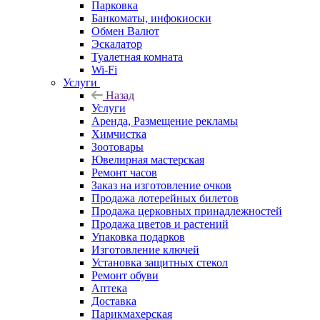
Парковка
Банкоматы, инфокиоски
Обмен Валют
Эскалатор
Туалетная комната
Wi-Fi
Услуги
Назад
Услуги
Аренда, Размещение рекламы
Химчистка
Зоотовары
Ювелирная мастерская
Ремонт часов
Заказ на изготовление очков
Продажа лотерейных билетов
Продажа церковных принадлежностей
Продажа цветов и растений
Упаковка подарков
Изготовление ключей
Установка защитных стекол
Ремонт обуви
Аптека
Доставка
Парикмахерская