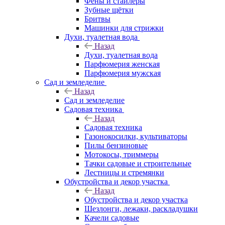
Фены и стайлеры
Зубные щётки
Бритвы
Машинки для стрижки
Духи, туалетная вода
Назад
Духи, туалетная вода
Парфюмерия женская
Парфюмерия мужская
Сад и земледелие
Назад
Сад и земледелие
Садовая техника
Назад
Садовая техника
Газонокосилки, культиваторы
Пилы бензиновые
Мотокосы, триммеры
Тачки садовые и строительные
Лестницы и стремянки
Обустройства и декор участка
Назад
Обустройства и декор участка
Шезлонги, лежаки, раскладушки
Качели садовые