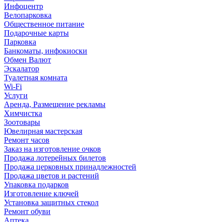
Инфоцентр
Велопарковка
Общественное питание
Подарочные карты
Парковка
Банкоматы, инфокиоски
Обмен Валют
Эскалатор
Туалетная комната
Wi-Fi
Услуги
Аренда, Размещение рекламы
Химчистка
Зоотовары
Ювелирная мастерская
Ремонт часов
Заказ на изготовление очков
Продажа лотерейных билетов
Продажа церковных принадлежностей
Продажа цветов и растений
Упаковка подарков
Изготовление ключей
Установка защитных стекол
Ремонт обуви
Аптека