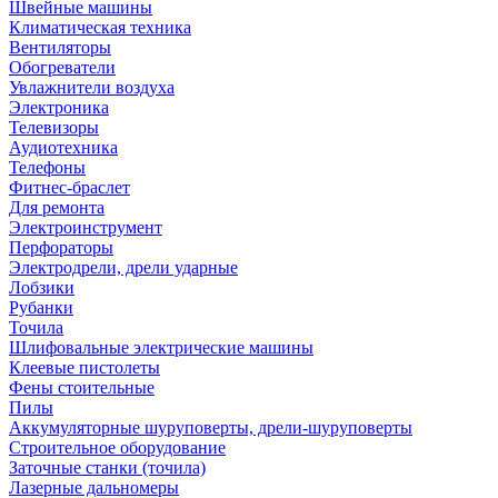
Швейные машины
Климатическая техника
Вентиляторы
Обогреватели
Увлажнители воздуха
Электроника
Телевизоры
Аудиотехника
Телефоны
Фитнес-браслет
Для ремонта
Электроинструмент
Перфораторы
Электродрели, дрели ударные
Лобзики
Рубанки
Точила
Шлифовальные электрические машины
Клеевые пистолеты
Фены стоительные
Пилы
Аккумуляторные шуруповерты, дрели-шуруповерты
Строительное оборудование
Заточные станки (точила)
Лазерные дальномеры