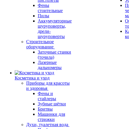
пистолеты
У
Фены
П
стоительные
ч
Пилы
м
Аккумуляторные
О
шуруповерты,
т
дрели-
К
шуруповерты
к
Строительное
оборудование
Заточные станки
(точила)
Лазерные
дальномеры
Косметика и уход
Приборы для красоты
и здоровья
Фены и
стайлеры
Зубные щётки
Бритвы
Машинки для
стрижки
Духи, туалетная вода