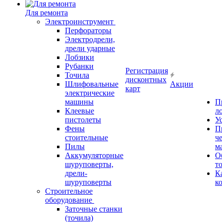
Для ремонта
Электроинструмент
Перфораторы
Электродрели,
дрели ударные
Лобзики
Рубанки
Регистрация
Точила
дисконтных
Шлифовальные
Акции
карт
электрические
машины
П
Клеевые
л
пистолеты
У
Фены
П
стоительные
ч
Пилы
м
Аккумуляторные
О
шуруповерты,
т
дрели-
К
шуруповерты
к
Строительное
оборудование
Заточные станки
(точила)