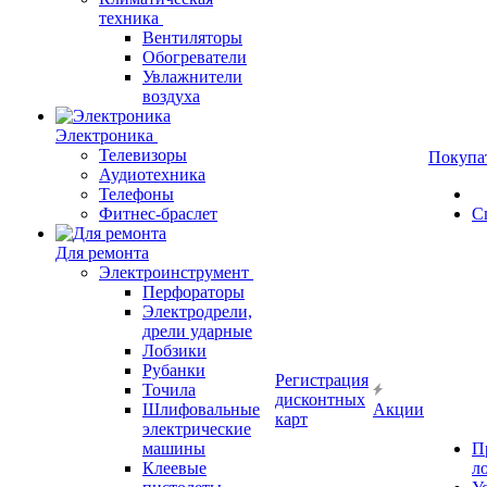
техника
Вентиляторы
Обогреватели
Увлажнители
воздуха
Электроника
Телевизоры
Покупа
Аудиотехника
Телефоны
Фитнес-браслет
С
Для ремонта
Электроинструмент
Перфораторы
Электродрели,
дрели ударные
Лобзики
Рубанки
Регистрация
Точила
дисконтных
Шлифовальные
Акции
карт
электрические
машины
П
Клеевые
л