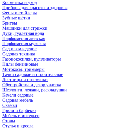
Косметика и уход
Приборы для красоты и здоровья
Фены и стайлеры
Зубные щётки
Бритвы
Машинки для стрижки
Духи, туалетная вода
Парфюмерия женская
Парфюмерия мужская
Сад и земледелие
Садовая техника
Газонокосилки, культиваторы
Пилы бензиновые
Мотокосы, триммеры
Тачки садовые и строительные
Лестницы и стремянки
Обустройства и декор участка
Шезлонги, лежаки, раскладушки
Качели садовые
Садовая мебель
Скамьи
Грили и барбекю
Мебель и интерьер
Столы
Стулья и кресла