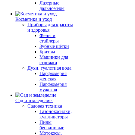
Лазерные
дальномеры
Косметика и уход
Приборы для красоты
и здоровья
Фены и
стайлеры
Зубные щётки
Бритвы
Машинки для
стрижки
Духи, туалетная вода
Парфюмерия
женская
Парфюмерия
мужская
Сад и земледелие
Садовая техника
Газонокосилки,
культиваторы
Пилы
бензиновые
Мотокосы,