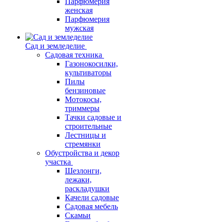
Парфюмерия
женская
Парфюмерия
мужская
Сад и земледелие
Садовая техника
Газонокосилки,
культиваторы
Пилы
бензиновые
Мотокосы,
триммеры
Тачки садовые и
строительные
Лестницы и
стремянки
Обустройства и декор
участка
Шезлонги,
лежаки,
раскладушки
Качели садовые
Садовая мебель
Скамьи