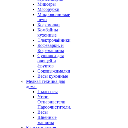
Миксеры
Мясорубки
Микроволновые
печи
Кофемолки
Комбайны
кухонные
Электрочайники
Кофеварки. и
Кофемашины
Сушилки для
овощей и
фруктов
Соковыжималки
Весы кухонные
Мелкая техника для
дома
Пылесосы
Утюг.
Отпариватели.
Пароочистители.
Весы
Швейные
машины
Климатическая