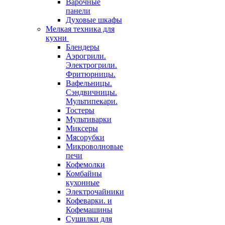
Варочные
панели
Духовые шкафы
Мелкая техника для
кухни
Блендеры
Аэрогрили.
Электрогрили.
Фритюрницы.
Вафельницы.
Сэндвичницы.
Мультипекари.
Тостеры
Мультиварки
Миксеры
Мясорубки
Микроволновые
печи
Кофемолки
Комбайны
кухонные
Электрочайники
Кофеварки. и
Кофемашины
Сушилки для