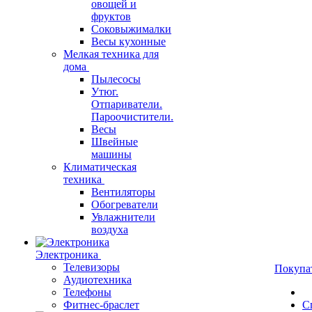
овощей и
фруктов
Соковыжималки
Весы кухонные
Мелкая техника для
дома
Пылесосы
Утюг.
Отпариватели.
Пароочистители.
Весы
Швейные
машины
Климатическая
техника
Вентиляторы
Обогреватели
Увлажнители
воздуха
Электроника
Телевизоры
Покупа
Аудиотехника
Телефоны
Фитнес-браслет
С