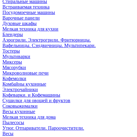
Стиральные машины
Встраиваемая техника
Посудомоечные машины
Варочные панели
Духовые шкафы
Мелкая техника для кухни
Блендеры
Аэрогрили. Электрогрили. Фритюрницы.
Вафельницы. Сэндвичницы. Мультипекари.
Тостеры
Мультиварки
Миксеры
Мясорубки
Микроволновые печи
Кофемолки
Комбайны кухонные
Электрочайники
Кофеварки. и Кофемашины
Сушилки для овощей и фруктов
Соковыжималки
Весы кухонные
Мелкая техника для дома
Пылесосы
Утюг. Отпариватели. Пароочистители.
Весы