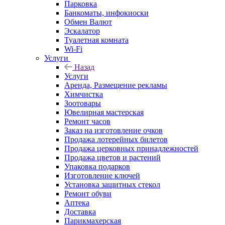
Парковка
Банкоматы, инфокиоски
Обмен Валют
Эскалатор
Туалетная комната
Wi-Fi
Услуги
Назад
Услуги
Аренда, Размещение рекламы
Химчистка
Зоотовары
Ювелирная мастерская
Ремонт часов
Заказ на изготовление очков
Продажа лотерейных билетов
Продажа церковных принадлежностей
Продажа цветов и растений
Упаковка подарков
Изготовление ключей
Установка защитных стекол
Ремонт обуви
Аптека
Доставка
Парикмахерская