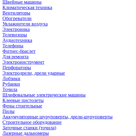
Швейные машины
Климатическая техника
Вентиляторы
Обогреватели
Увлажнители воздуха
Электроника
Телевизоры
Аудиотехника
Телефоны
Фитнес-браслет
Для ремонта
Электроинструмент
Перфораторы
Электродрели, дрели ударные
Лобзики
Рубанки
Точила
Шлифовальные электрические машины
Клеевые пистолеты
Фены стоительные
Пилы
Аккумуляторные шуруповерты, дрели-шуруповерты
Строительное оборудование
Заточные станки (точила)
Лазерные дальномеры