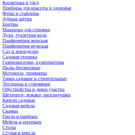
Косметика и уход
Приборы для красоты и здоровья
Фены и стайлеры
Зубные щётки
Бритвы
Машинки для стрижки
Духи, туалетная вода
Парфюмерия женская
Парфюмерия мужская
Сад и земледелие
Садовая техника
Газонокосилки, культиваторы
Пилы бензиновые
Мотокосы, триммеры
Тачки садовые и строительные
Лестницы и стремянки
Обустройства и декор участка
Шезлонги, лежаки, раскладушки
Качели садовые
Садовая мебель
Скамьи
Грили и барбекю
Мебель и интерьер
Столы
Стулья и кресла