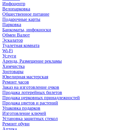
Инфоцентр
Велопарковка
Общественное питание
Подарочные карты
Парковка
Банкоматы, инфокиоски
Обмен Валют
Эскалатор
Туалетная комната
Wi-Fi
Услуги
Аренда, Размещение рекламы
Химчистка
Зоотовары
Ювелирная мастерская
Ремонт часов
Заказ на изготовление очков
Продажа лотерейных билетов
Продажа церковных принадлежностей
Продажа цветов и растений
Упаковка подарков
Изготовление ключей
Установка защитных стекол
Ремонт обуви
Аптека