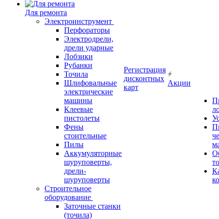
Для ремонта
Электроинструмент
Перфораторы
Электродрели,
дрели ударные
Лобзики
Рубанки
Регистрация
Точила
дисконтных
Шлифовальные
Акции
карт
электрические
машины
П
Клеевые
л
пистолеты
У
Фены
П
стоительные
ч
Пилы
м
Аккумуляторные
О
шуруповерты,
т
дрели-
К
шуруповерты
к
Строительное
оборудование
Заточные станки
(точила)