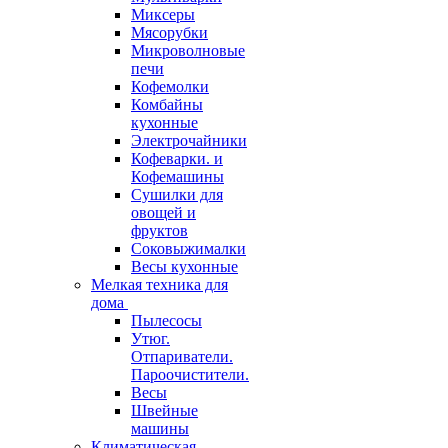
Миксеры
Мясорубки
Микроволновые
печи
Кофемолки
Комбайны
кухонные
Электрочайники
Кофеварки. и
Кофемашины
Сушилки для
овощей и
фруктов
Соковыжималки
Весы кухонные
Мелкая техника для
дома
Пылесосы
Утюг.
Отпариватели.
Пароочистители.
Весы
Швейные
машины
Климатическая