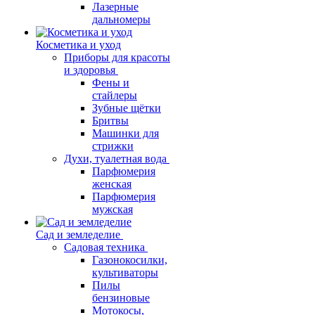
Лазерные
дальномеры
Косметика и уход
Приборы для красоты
и здоровья
Фены и
стайлеры
Зубные щётки
Бритвы
Машинки для
стрижки
Духи, туалетная вода
Парфюмерия
женская
Парфюмерия
мужская
Сад и земледелие
Садовая техника
Газонокосилки,
культиваторы
Пилы
бензиновые
Мотокосы,