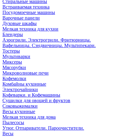
Стиральные машины
Встраиваемая техника
Посудомоечные машины
Варочные панели
Духовые шкафы
Мелкая техника для кухни
Блендеры
Аэрогрили. Электрогрили. Фритюрницы.
Вафельницы. Сэндвичницы. Мультипекари.
Тостеры
Мультиварки
Миксеры
Мясорубки
Микроволновые печи
Кофемолки
Комбайны кухонные
Электрочайники
Кофеварки. и Кофемашины
Сушилки для овощей и фруктов
Соковыжималки
Весы кухонные
Мелкая техника для дома
Пылесосы
Утюг. Отпариватели. Пароочистители.
Весы