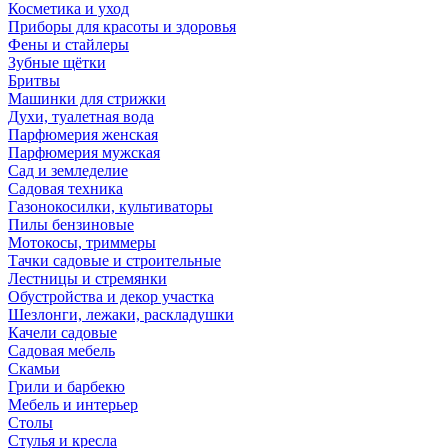
Косметика и уход
Приборы для красоты и здоровья
Фены и стайлеры
Зубные щётки
Бритвы
Машинки для стрижки
Духи, туалетная вода
Парфюмерия женская
Парфюмерия мужская
Сад и земледелие
Садовая техника
Газонокосилки, культиваторы
Пилы бензиновые
Мотокосы, триммеры
Тачки садовые и строительные
Лестницы и стремянки
Обустройства и декор участка
Шезлонги, лежаки, раскладушки
Качели садовые
Садовая мебель
Скамьи
Грили и барбекю
Мебель и интерьер
Столы
Стулья и кресла