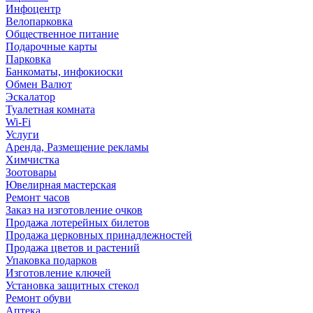
Инфоцентр
Велопарковка
Общественное питание
Подарочные карты
Парковка
Банкоматы, инфокиоски
Обмен Валют
Эскалатор
Туалетная комната
Wi-Fi
Услуги
Аренда, Размещение рекламы
Химчистка
Зоотовары
Ювелирная мастерская
Ремонт часов
Заказ на изготовление очков
Продажа лотерейных билетов
Продажа церковных принадлежностей
Продажа цветов и растений
Упаковка подарков
Изготовление ключей
Установка защитных стекол
Ремонт обуви
Аптека