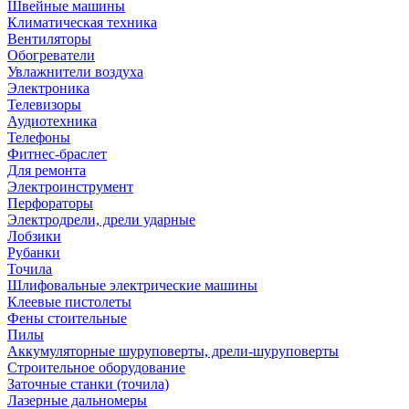
Швейные машины
Климатическая техника
Вентиляторы
Обогреватели
Увлажнители воздуха
Электроника
Телевизоры
Аудиотехника
Телефоны
Фитнес-браслет
Для ремонта
Электроинструмент
Перфораторы
Электродрели, дрели ударные
Лобзики
Рубанки
Точила
Шлифовальные электрические машины
Клеевые пистолеты
Фены стоительные
Пилы
Аккумуляторные шуруповерты, дрели-шуруповерты
Строительное оборудование
Заточные станки (точила)
Лазерные дальномеры