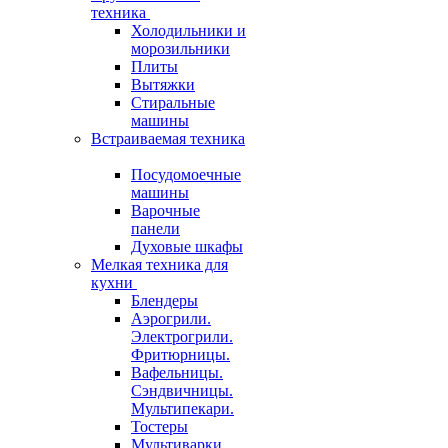
техника
Холодильники и
морозильники
Плиты
Вытяжки
Стиральные
машины
Встраиваемая техника
Посудомоечные
машины
Варочные
панели
Духовые шкафы
Мелкая техника для
кухни
Блендеры
Аэрогрили.
Электрогрили.
Фритюрницы.
Вафельницы.
Сэндвичницы.
Мультипекари.
Тостеры
Мультиварки