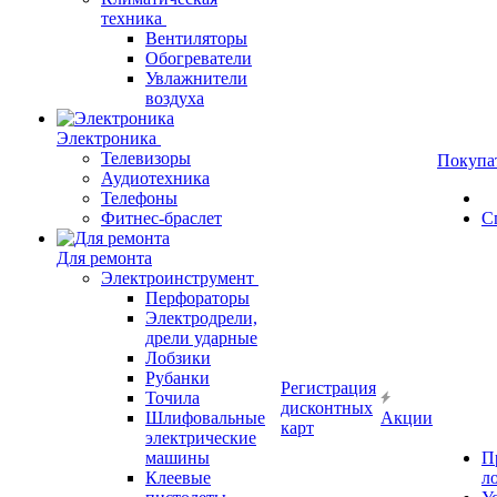
техника
Вентиляторы
Обогреватели
Увлажнители
воздуха
Электроника
Телевизоры
Покупа
Аудиотехника
Телефоны
Фитнес-браслет
С
Для ремонта
Электроинструмент
Перфораторы
Электродрели,
дрели ударные
Лобзики
Рубанки
Регистрация
Точила
дисконтных
Шлифовальные
Акции
карт
электрические
машины
П
Клеевые
л