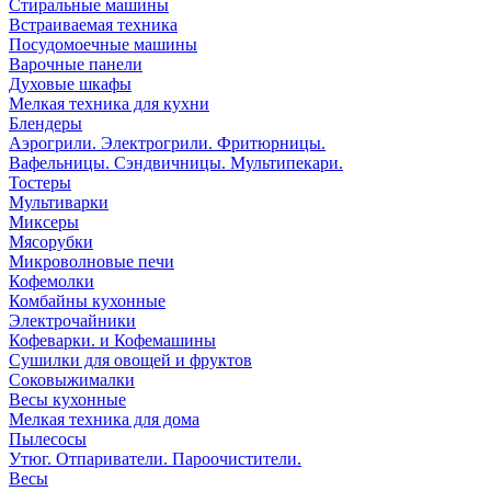
Стиральные машины
Встраиваемая техника
Посудомоечные машины
Варочные панели
Духовые шкафы
Мелкая техника для кухни
Блендеры
Аэрогрили. Электрогрили. Фритюрницы.
Вафельницы. Сэндвичницы. Мультипекари.
Тостеры
Мультиварки
Миксеры
Мясорубки
Микроволновые печи
Кофемолки
Комбайны кухонные
Электрочайники
Кофеварки. и Кофемашины
Сушилки для овощей и фруктов
Соковыжималки
Весы кухонные
Мелкая техника для дома
Пылесосы
Утюг. Отпариватели. Пароочистители.
Весы