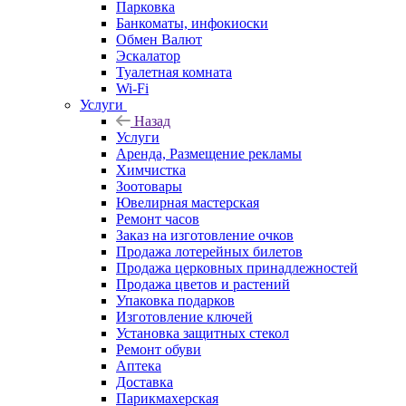
Парковка
Банкоматы, инфокиоски
Обмен Валют
Эскалатор
Туалетная комната
Wi-Fi
Услуги
Назад
Услуги
Аренда, Размещение рекламы
Химчистка
Зоотовары
Ювелирная мастерская
Ремонт часов
Заказ на изготовление очков
Продажа лотерейных билетов
Продажа церковных принадлежностей
Продажа цветов и растений
Упаковка подарков
Изготовление ключей
Установка защитных стекол
Ремонт обуви
Аптека
Доставка
Парикмахерская