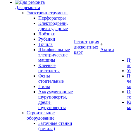
Для ремонта
Электроинструмент
Перфораторы
Электродрели,
дрели ударные
Лобзики
Рубанки
Регистрация
Точила
дисконтных
Шлифовальные
Акции
карт
электрические
машины
П
Клеевые
л
пистолеты
У
Фены
П
стоительные
ч
Пилы
м
Аккумуляторные
О
шуруповерты,
т
дрели-
К
шуруповерты
к
Строительное
оборудование
Заточные станки
(точила)