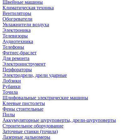
Швейные машины
Климатическая техника
Вентиляторы
Обогреватели
Увлажнители воздуха
Электроника
Телевизоры
Аудиотехника
Телефоны
Фитнес-браслет
Для ремонта
Электроинструмент
Перфораторы
Электродрели, дрели ударные
Лобзики
Рубанки
Точила
Шлифовальные электрические машины
Клеевые пистолеты
Фены стоительные
Пилы
Аккумуляторные шуруповерты, дрели-шуруповерты
Строительное оборудование
Заточные станки (точила)
Лазерные дальномеры