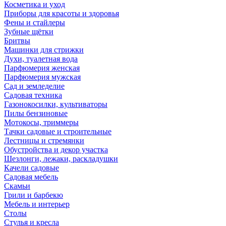
Косметика и уход
Приборы для красоты и здоровья
Фены и стайлеры
Зубные щётки
Бритвы
Машинки для стрижки
Духи, туалетная вода
Парфюмерия женская
Парфюмерия мужская
Сад и земледелие
Садовая техника
Газонокосилки, культиваторы
Пилы бензиновые
Мотокосы, триммеры
Тачки садовые и строительные
Лестницы и стремянки
Обустройства и декор участка
Шезлонги, лежаки, раскладушки
Качели садовые
Садовая мебель
Скамьи
Грили и барбекю
Мебель и интерьер
Столы
Стулья и кресла