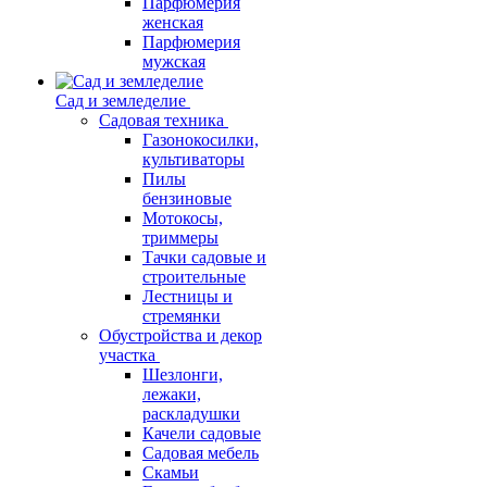
Парфюмерия
женская
Парфюмерия
мужская
Сад и земледелие
Садовая техника
Газонокосилки,
культиваторы
Пилы
бензиновые
Мотокосы,
триммеры
Тачки садовые и
строительные
Лестницы и
стремянки
Обустройства и декор
участка
Шезлонги,
лежаки,
раскладушки
Качели садовые
Садовая мебель
Скамьи