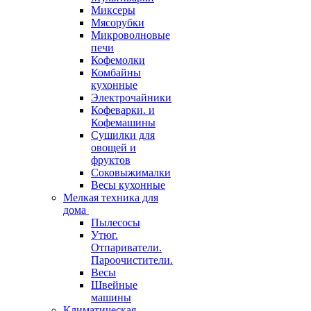
Миксеры
Мясорубки
Микроволновые
печи
Кофемолки
Комбайны
кухонные
Электрочайники
Кофеварки. и
Кофемашины
Сушилки для
овощей и
фруктов
Соковыжималки
Весы кухонные
Мелкая техника для
дома
Пылесосы
Утюг.
Отпариватели.
Пароочистители.
Весы
Швейные
машины
Климатическая