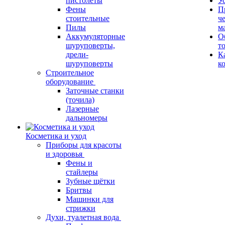
пистолеты
У
Фены
П
стоительные
ч
Пилы
м
Аккумуляторные
О
шуруповерты,
т
дрели-
К
шуруповерты
к
Строительное
оборудование
Заточные станки
(точила)
Лазерные
дальномеры
Косметика и уход
Приборы для красоты
и здоровья
Фены и
стайлеры
Зубные щётки
Бритвы
Машинки для
стрижки
Духи, туалетная вода