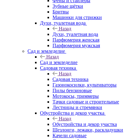
Фены и стайлеры
Зубные щётки
Бритвы
Машинки для стрижки
Духи, туалетная вода
Назад
Духи, туалетная вода
Парфюмерия женская
Парфюмерия мужская
Сад и земледелие
Назад
Сад и земледелие
Садовая техника
Назад
Садовая техника
Газонокосилки, культиваторы
Пилы бензиновые
Мотокосы, триммеры
Тачки садовые и строительные
Лестницы и стремянки
Обустройства и декор участка
Назад
Обустройства и декор участка
Шезлонги, лежаки, раскладушки
Качели садовые