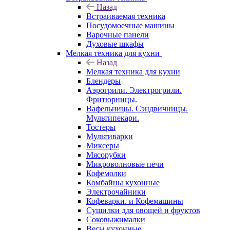
Назад
Встраиваемая техника
Посудомоечные машины
Варочные панели
Духовые шкафы
Мелкая техника для кухни
Назад
Мелкая техника для кухни
Блендеры
Аэрогрили. Электрогрили.
Фритюрницы.
Вафельницы. Сэндвичницы.
Мультипекари.
Тостеры
Мультиварки
Миксеры
Мясорубки
Микроволновые печи
Кофемолки
Комбайны кухонные
Электрочайники
Кофеварки. и Кофемашины
Сушилки для овощей и фруктов
Соковыжималки
Весы кухонные