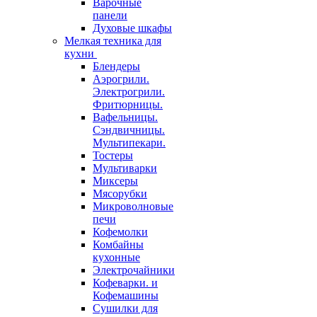
Варочные
панели
Духовые шкафы
Мелкая техника для
кухни
Блендеры
Аэрогрили.
Электрогрили.
Фритюрницы.
Вафельницы.
Сэндвичницы.
Мультипекари.
Тостеры
Мультиварки
Миксеры
Мясорубки
Микроволновые
печи
Кофемолки
Комбайны
кухонные
Электрочайники
Кофеварки. и
Кофемашины
Сушилки для