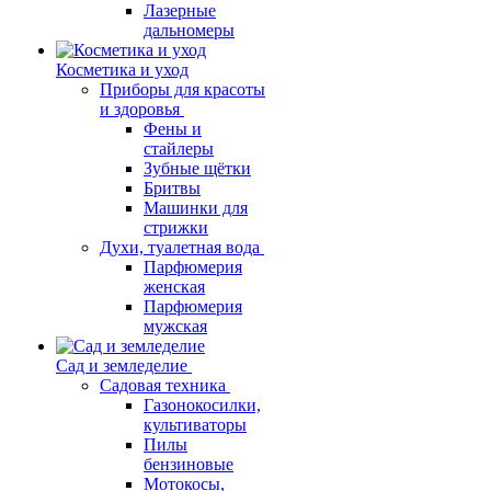
Лазерные
дальномеры
Косметика и уход
Приборы для красоты
и здоровья
Фены и
стайлеры
Зубные щётки
Бритвы
Машинки для
стрижки
Духи, туалетная вода
Парфюмерия
женская
Парфюмерия
мужская
Сад и земледелие
Садовая техника
Газонокосилки,
культиваторы
Пилы
бензиновые
Мотокосы,