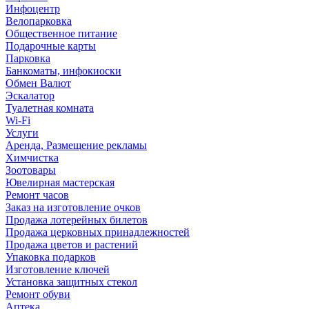
Инфоцентр
Велопарковка
Общественное питание
Подарочные карты
Парковка
Банкоматы, инфокиоски
Обмен Валют
Эскалатор
Туалетная комната
Wi-Fi
Услуги
Аренда, Размещение рекламы
Химчистка
Зоотовары
Ювелирная мастерская
Ремонт часов
Заказ на изготовление очков
Продажа лотерейных билетов
Продажа церковных принадлежностей
Продажа цветов и растений
Упаковка подарков
Изготовление ключей
Установка защитных стекол
Ремонт обуви
Аптека