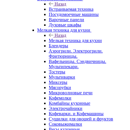
Назад
Встраиваемая техника
Посудомоечные машины
Варочные панели
Духовые шкафы
Мелкая техника для кухни
Назад
Мелкая техника для кухни
Блендеры
Аэрогрили. Электрогрили.
Фритюрницы.
Вафельницы. Сэндвичницы.
Мультипекари.
Тостеры
Мультиварки
Миксеры
Мясорубки
Микроволновые печи
Кофемолки
Комбайны кухонные
Электрочайники
Кофеварки. и Кофемашины
Сушилки для овощей и фруктов
Соковыжималки
Весы кухонные