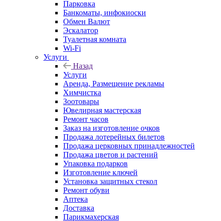
Парковка
Банкоматы, инфокиоски
Обмен Валют
Эскалатор
Туалетная комната
Wi-Fi
Услуги
Назад
Услуги
Аренда, Размещение рекламы
Химчистка
Зоотовары
Ювелирная мастерская
Ремонт часов
Заказ на изготовление очков
Продажа лотерейных билетов
Продажа церковных принадлежностей
Продажа цветов и растений
Упаковка подарков
Изготовление ключей
Установка защитных стекол
Ремонт обуви
Аптека
Доставка
Парикмахерская