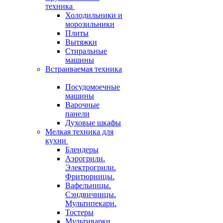
техника
Холодильники и
морозильники
Плиты
Вытяжки
Стиральные
машины
Встраиваемая техника
Посудомоечные
машины
Варочные
панели
Духовые шкафы
Мелкая техника для
кухни
Блендеры
Аэрогрили.
Электрогрили.
Фритюрницы.
Вафельницы.
Сэндвичницы.
Мультипекари.
Тостеры
Мультиварки