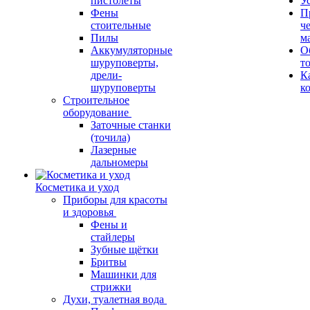
пистолеты
У
Фены
П
стоительные
ч
Пилы
м
Аккумуляторные
О
шуруповерты,
т
дрели-
К
шуруповерты
к
Строительное
оборудование
Заточные станки
(точила)
Лазерные
дальномеры
Косметика и уход
Приборы для красоты
и здоровья
Фены и
стайлеры
Зубные щётки
Бритвы
Машинки для
стрижки
Духи, туалетная вода