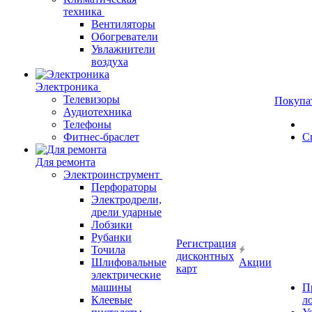
техника
Вентиляторы
Обогреватели
Увлажнители
воздуха
Электроника
Телевизоры
Покупа
Аудиотехника
Телефоны
Фитнес-браслет
С
Для ремонта
Электроинструмент
Перфораторы
Электродрели,
дрели ударные
Лобзики
Рубанки
Регистрация
Точила
дисконтных
Шлифовальные
Акции
карт
электрические
машины
П
Клеевые
л