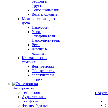
овощей и
фруктов
Соковыжималки
Весы кухонные
Мелкая техника для
дома
Пылесосы
Утюг.
Отпариватели.
Пароочистители.
Весы
Швейные
машины
Климатическая
техника
Вентиляторы
Обогреватели
Увлажнители
воздуха
Электроника
Телевизоры
Покупа
Аудиотехника
Телефоны
Фитнес-браслет
С