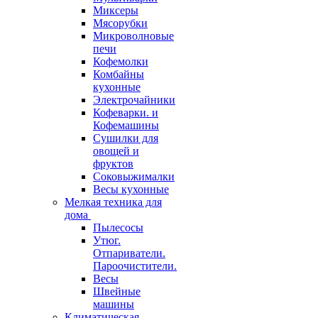
Миксеры
Мясорубки
Микроволновые
печи
Кофемолки
Комбайны
кухонные
Электрочайники
Кофеварки. и
Кофемашины
Сушилки для
овощей и
фруктов
Соковыжималки
Весы кухонные
Мелкая техника для
дома
Пылесосы
Утюг.
Отпариватели.
Пароочистители.
Весы
Швейные
машины
Климатическая