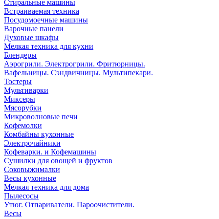
Стиральные машины
Встраиваемая техника
Посудомоечные машины
Варочные панели
Духовые шкафы
Мелкая техника для кухни
Блендеры
Аэрогрили. Электрогрили. Фритюрницы.
Вафельницы. Сэндвичницы. Мультипекари.
Тостеры
Мультиварки
Миксеры
Мясорубки
Микроволновые печи
Кофемолки
Комбайны кухонные
Электрочайники
Кофеварки. и Кофемашины
Сушилки для овощей и фруктов
Соковыжималки
Весы кухонные
Мелкая техника для дома
Пылесосы
Утюг. Отпариватели. Пароочистители.
Весы