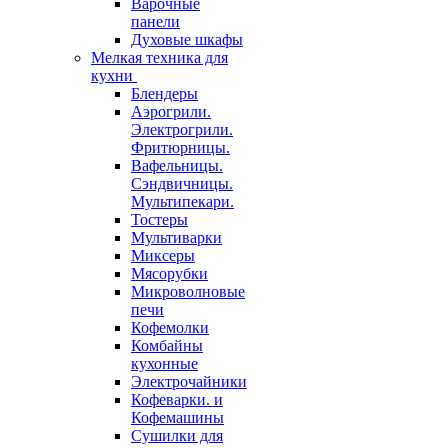
Варочные
панели
Духовые шкафы
Мелкая техника для
кухни
Блендеры
Аэрогрили.
Электрогрили.
Фритюрницы.
Вафельницы.
Сэндвичницы.
Мультипекари.
Тостеры
Мультиварки
Миксеры
Мясорубки
Микроволновые
печи
Кофемолки
Комбайны
кухонные
Электрочайники
Кофеварки. и
Кофемашины
Сушилки для