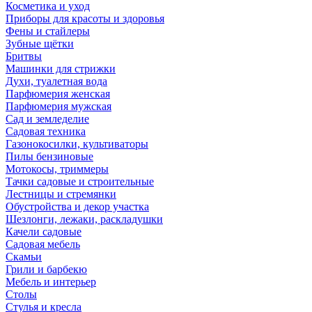
Косметика и уход
Приборы для красоты и здоровья
Фены и стайлеры
Зубные щётки
Бритвы
Машинки для стрижки
Духи, туалетная вода
Парфюмерия женская
Парфюмерия мужская
Сад и земледелие
Садовая техника
Газонокосилки, культиваторы
Пилы бензиновые
Мотокосы, триммеры
Тачки садовые и строительные
Лестницы и стремянки
Обустройства и декор участка
Шезлонги, лежаки, раскладушки
Качели садовые
Садовая мебель
Скамьи
Грили и барбекю
Мебель и интерьер
Столы
Стулья и кресла