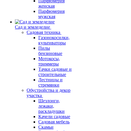
Парфюмерия
женская
Парфюмерия
мужская
Сад и земледелие
Садовая техника
Газонокосилки,
культиваторы
Пилы
бензиновые
Мотокосы,
триммеры
Тачки садовые и
строительные
Лестницы и
стремянки
Обустройства и декор
участка
Шезлонги,
лежаки,
раскладушки
Качели садовые
Садовая мебель
Скамьи