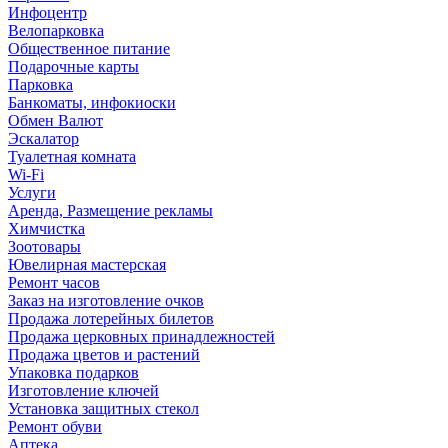
Инфоцентр
Велопарковка
Общественное питание
Подарочные карты
Парковка
Банкоматы, инфокиоски
Обмен Валют
Эскалатор
Туалетная комната
Wi-Fi
Услуги
Аренда, Размещение рекламы
Химчистка
Зоотовары
Ювелирная мастерская
Ремонт часов
Заказ на изготовление очков
Продажа лотерейных билетов
Продажа церковных принадлежностей
Продажа цветов и растений
Упаковка подарков
Изготовление ключей
Установка защитных стекол
Ремонт обуви
Аптека