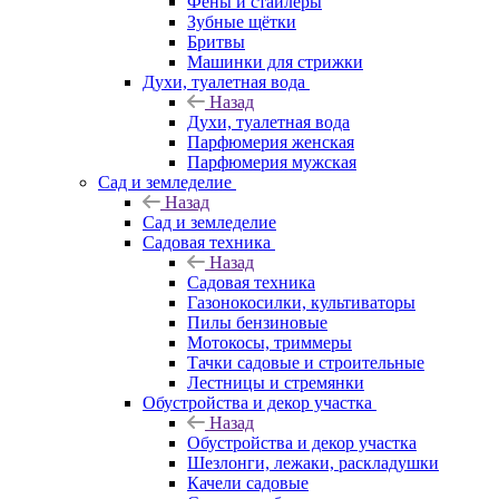
Фены и стайлеры
Зубные щётки
Бритвы
Машинки для стрижки
Духи, туалетная вода
Назад
Духи, туалетная вода
Парфюмерия женская
Парфюмерия мужская
Сад и земледелие
Назад
Сад и земледелие
Садовая техника
Назад
Садовая техника
Газонокосилки, культиваторы
Пилы бензиновые
Мотокосы, триммеры
Тачки садовые и строительные
Лестницы и стремянки
Обустройства и декор участка
Назад
Обустройства и декор участка
Шезлонги, лежаки, раскладушки
Качели садовые