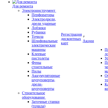
Для ремонта
Электроинструмент
Перфораторы
Электродрели,
дрели ударные
Лобзики
Рубанки
Регистрация
Точила
дисконтных
Шлифовальные
Акции
карт
электрические
машины
П
Клеевые
л
пистолеты
У
Фены
П
стоительные
ч
Пилы
м
Аккумуляторные
О
шуруповерты,
т
дрели-
К
шуруповерты
к
Строительное
оборудование
Заточные станки
(точила)