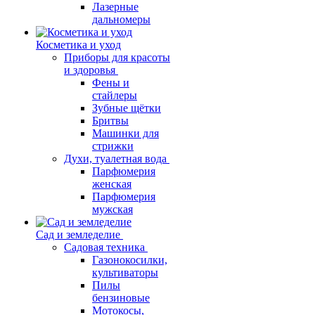
Лазерные
дальномеры
Косметика и уход
Приборы для красоты
и здоровья
Фены и
стайлеры
Зубные щётки
Бритвы
Машинки для
стрижки
Духи, туалетная вода
Парфюмерия
женская
Парфюмерия
мужская
Сад и земледелие
Садовая техника
Газонокосилки,
культиваторы
Пилы
бензиновые
Мотокосы,