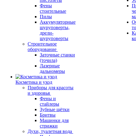
пистолеты
У
Фены
П
стоительные
ч
Пилы
м
Аккумуляторные
О
шуруповерты,
т
дрели-
К
шуруповерты
к
Строительное
оборудование
Заточные станки
(точила)
Лазерные
дальномеры
Косметика и уход
Приборы для красоты
и здоровья
Фены и
стайлеры
Зубные щётки
Бритвы
Машинки для
стрижки
Духи, туалетная вода