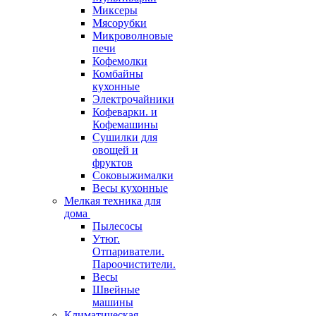
Миксеры
Мясорубки
Микроволновые
печи
Кофемолки
Комбайны
кухонные
Электрочайники
Кофеварки. и
Кофемашины
Сушилки для
овощей и
фруктов
Соковыжималки
Весы кухонные
Мелкая техника для
дома
Пылесосы
Утюг.
Отпариватели.
Пароочистители.
Весы
Швейные
машины
Климатическая