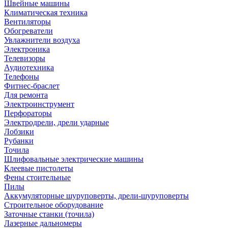
Швейные машины
Климатическая техника
Вентиляторы
Обогреватели
Увлажнители воздуха
Электроника
Телевизоры
Аудиотехника
Телефоны
Фитнес-браслет
Для ремонта
Электроинструмент
Перфораторы
Электродрели, дрели ударные
Лобзики
Рубанки
Точила
Шлифовальные электрические машины
Клеевые пистолеты
Фены стоительные
Пилы
Аккумуляторные шуруповерты, дрели-шуруповерты
Строительное оборудование
Заточные станки (точила)
Лазерные дальномеры