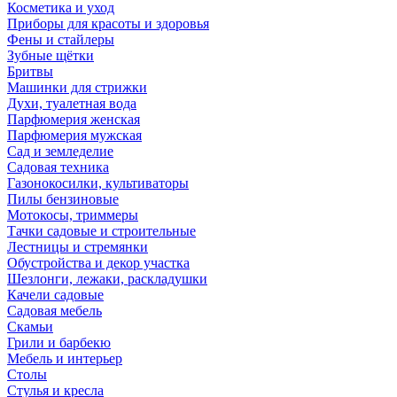
Косметика и уход
Приборы для красоты и здоровья
Фены и стайлеры
Зубные щётки
Бритвы
Машинки для стрижки
Духи, туалетная вода
Парфюмерия женская
Парфюмерия мужская
Сад и земледелие
Садовая техника
Газонокосилки, культиваторы
Пилы бензиновые
Мотокосы, триммеры
Тачки садовые и строительные
Лестницы и стремянки
Обустройства и декор участка
Шезлонги, лежаки, раскладушки
Качели садовые
Садовая мебель
Скамьи
Грили и барбекю
Мебель и интерьер
Столы
Стулья и кресла