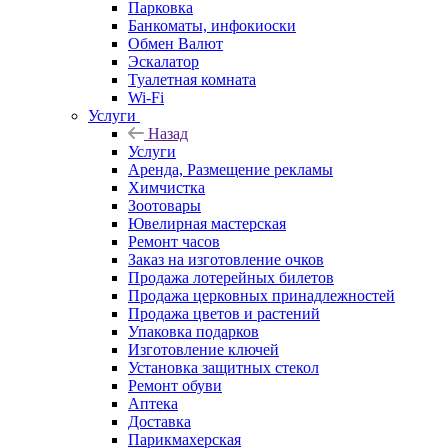
Парковка
Банкоматы, инфокиоски
Обмен Валют
Эскалатор
Туалетная комната
Wi-Fi
Услуги
Назад
Услуги
Аренда, Размещение рекламы
Химчистка
Зоотовары
Ювелирная мастерская
Ремонт часов
Заказ на изготовление очков
Продажа лотерейных билетов
Продажа церковных принадлежностей
Продажа цветов и растений
Упаковка подарков
Изготовление ключей
Установка защитных стекол
Ремонт обуви
Аптека
Доставка
Парикмахерская