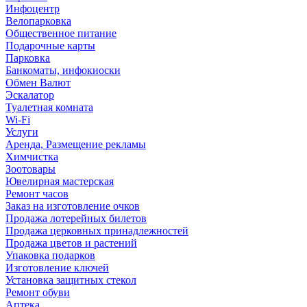
Инфоцентр
Велопарковка
Общественное питание
Подарочные карты
Парковка
Банкоматы, инфокиоски
Обмен Валют
Эскалатор
Туалетная комната
Wi-Fi
Услуги
Аренда, Размещение рекламы
Химчистка
Зоотовары
Ювелирная мастерская
Ремонт часов
Заказ на изготовление очков
Продажа лотерейных билетов
Продажа церковных принадлежностей
Продажа цветов и растений
Упаковка подарков
Изготовление ключей
Установка защитных стекол
Ремонт обуви
Аптека