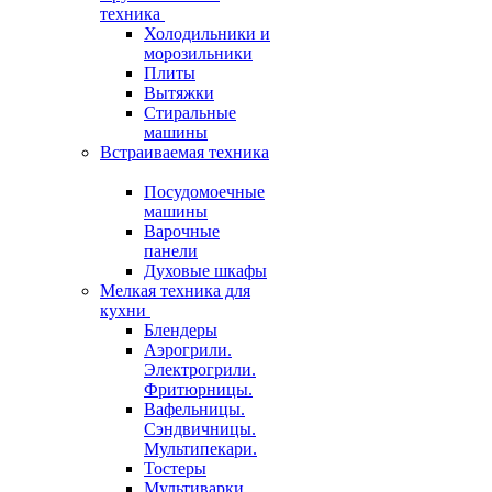
техника
Холодильники и
морозильники
Плиты
Вытяжки
Стиральные
машины
Встраиваемая техника
Посудомоечные
машины
Варочные
панели
Духовые шкафы
Мелкая техника для
кухни
Блендеры
Аэрогрили.
Электрогрили.
Фритюрницы.
Вафельницы.
Сэндвичницы.
Мультипекари.
Тостеры
Мультиварки