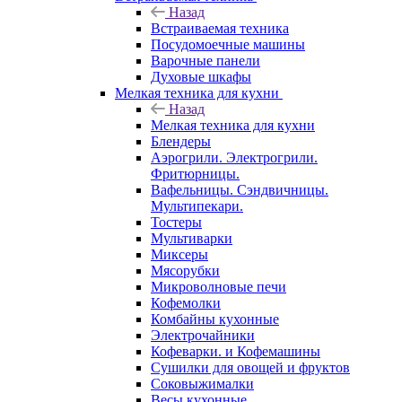
Назад
Встраиваемая техника
Посудомоечные машины
Варочные панели
Духовые шкафы
Мелкая техника для кухни
Назад
Мелкая техника для кухни
Блендеры
Аэрогрили. Электрогрили.
Фритюрницы.
Вафельницы. Сэндвичницы.
Мультипекари.
Тостеры
Мультиварки
Миксеры
Мясорубки
Микроволновые печи
Кофемолки
Комбайны кухонные
Электрочайники
Кофеварки. и Кофемашины
Сушилки для овощей и фруктов
Соковыжималки
Весы кухонные