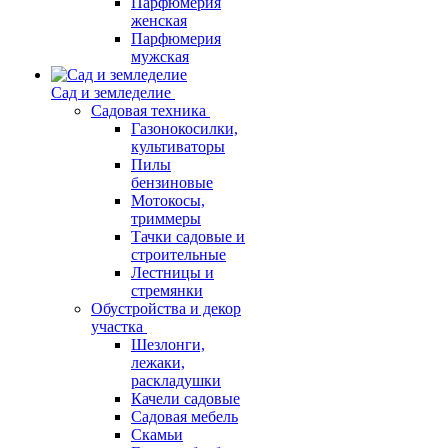
Парфюмерия
женская
Парфюмерия
мужская
Сад и земледелие
Садовая техника
Газонокосилки,
культиваторы
Пилы
бензиновые
Мотокосы,
триммеры
Тачки садовые и
строительные
Лестницы и
стремянки
Обустройства и декор
участка
Шезлонги,
лежаки,
раскладушки
Качели садовые
Садовая мебель
Скамьи