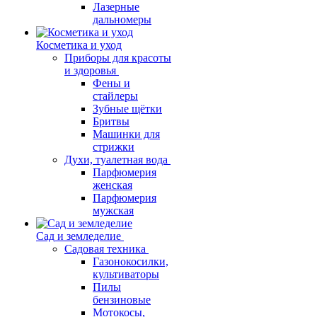
Лазерные
дальномеры
Косметика и уход
Приборы для красоты
и здоровья
Фены и
стайлеры
Зубные щётки
Бритвы
Машинки для
стрижки
Духи, туалетная вода
Парфюмерия
женская
Парфюмерия
мужская
Сад и земледелие
Садовая техника
Газонокосилки,
культиваторы
Пилы
бензиновые
Мотокосы,