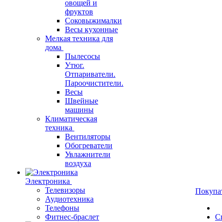
овощей и
фруктов
Соковыжималки
Весы кухонные
Мелкая техника для
дома
Пылесосы
Утюг.
Отпариватели.
Пароочистители.
Весы
Швейные
машины
Климатическая
техника
Вентиляторы
Обогреватели
Увлажнители
воздуха
Электроника
Телевизоры
Покупа
Аудиотехника
Телефоны
Фитнес-браслет
С