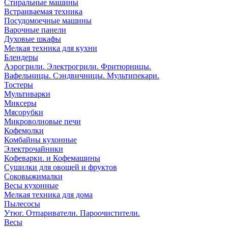
Стиральные машины
Встраиваемая техника
Посудомоечные машины
Варочные панели
Духовые шкафы
Мелкая техника для кухни
Блендеры
Аэрогрили. Электрогрили. Фритюрницы.
Вафельницы. Сэндвичницы. Мультипекари.
Тостеры
Мультиварки
Миксеры
Мясорубки
Микроволновые печи
Кофемолки
Комбайны кухонные
Электрочайники
Кофеварки. и Кофемашины
Сушилки для овощей и фруктов
Соковыжималки
Весы кухонные
Мелкая техника для дома
Пылесосы
Утюг. Отпариватели. Пароочистители.
Весы