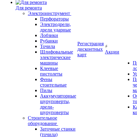
Для ремонта
Электроинструмент
Перфораторы
Электродрели,
дрели ударные
Лобзики
Рубанки
Регистрация
Точила
дисконтных
Шлифовальные
Акции
карт
электрические
машины
П
Клеевые
л
пистолеты
У
Фены
П
стоительные
ч
Пилы
м
Аккумуляторные
О
шуруповерты,
т
дрели-
К
шуруповерты
к
Строительное
оборудование
Заточные станки
(точила)