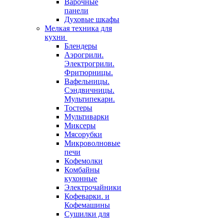
Варочные
панели
Духовые шкафы
Мелкая техника для
кухни
Блендеры
Аэрогрили.
Электрогрили.
Фритюрницы.
Вафельницы.
Сэндвичницы.
Мультипекари.
Тостеры
Мультиварки
Миксеры
Мясорубки
Микроволновые
печи
Кофемолки
Комбайны
кухонные
Электрочайники
Кофеварки. и
Кофемашины
Сушилки для