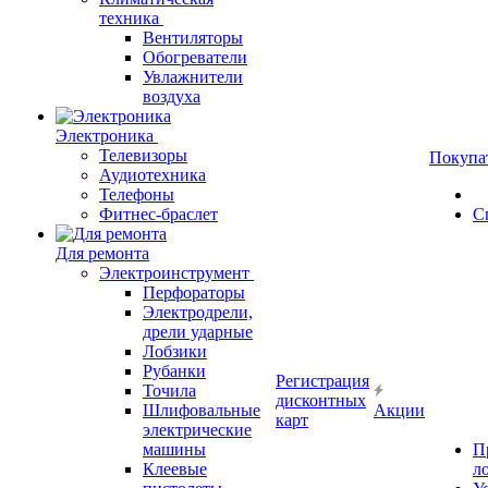
техника
Вентиляторы
Обогреватели
Увлажнители
воздуха
Электроника
Телевизоры
Покупа
Аудиотехника
Телефоны
Фитнес-браслет
С
Для ремонта
Электроинструмент
Перфораторы
Электродрели,
дрели ударные
Лобзики
Рубанки
Регистрация
Точила
дисконтных
Шлифовальные
Акции
карт
электрические
машины
П
Клеевые
л