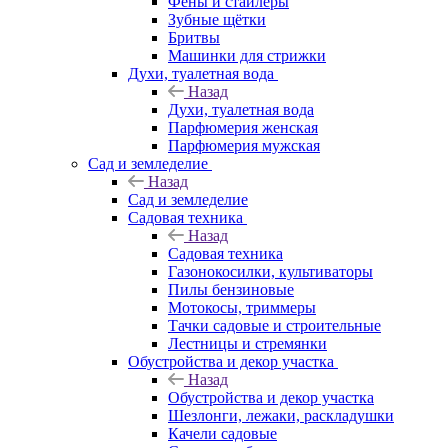
Фены и стайлеры
Зубные щётки
Бритвы
Машинки для стрижки
Духи, туалетная вода
Назад
Духи, туалетная вода
Парфюмерия женская
Парфюмерия мужская
Сад и земледелие
Назад
Сад и земледелие
Садовая техника
Назад
Садовая техника
Газонокосилки, культиваторы
Пилы бензиновые
Мотокосы, триммеры
Тачки садовые и строительные
Лестницы и стремянки
Обустройства и декор участка
Назад
Обустройства и декор участка
Шезлонги, лежаки, раскладушки
Качели садовые