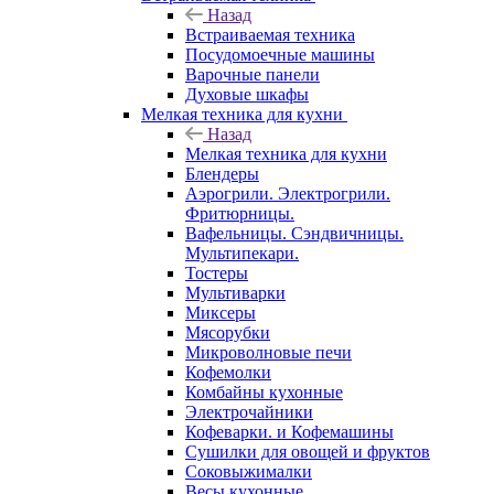
Назад
Встраиваемая техника
Посудомоечные машины
Варочные панели
Духовые шкафы
Мелкая техника для кухни
Назад
Мелкая техника для кухни
Блендеры
Аэрогрили. Электрогрили.
Фритюрницы.
Вафельницы. Сэндвичницы.
Мультипекари.
Тостеры
Мультиварки
Миксеры
Мясорубки
Микроволновые печи
Кофемолки
Комбайны кухонные
Электрочайники
Кофеварки. и Кофемашины
Сушилки для овощей и фруктов
Соковыжималки
Весы кухонные