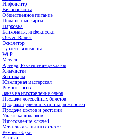
Инфоцентр
Велопарковка
Общественное питание
Подарочные карты
Парковка
Банкоматы, инфокиоски
Обмен Валют
Эскалатор
Туалетная комната
Wi-Fi
Услуги
Аренда, Размещение рекламы
Химчистка
Зоотовары
Ювелирная мастерская
Ремонт часов
Заказ на изготовление очков
Продажа лотерейных билетов
Продажа церковных принадлежностей
Продажа цветов и растений
Упаковка подарков
Изготовление ключей
Установка защитных стекол
Ремонт обуви
Аптека