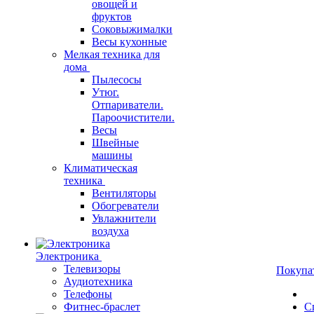
овощей и
фруктов
Соковыжималки
Весы кухонные
Мелкая техника для
дома
Пылесосы
Утюг.
Отпариватели.
Пароочистители.
Весы
Швейные
машины
Климатическая
техника
Вентиляторы
Обогреватели
Увлажнители
воздуха
Электроника
Телевизоры
Покупа
Аудиотехника
Телефоны
Фитнес-браслет
С