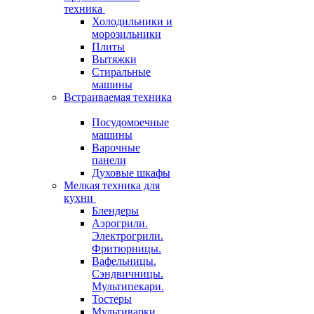
техника
Холодильники и
морозильники
Плиты
Вытяжки
Стиральные
машины
Встраиваемая техника
Посудомоечные
машины
Варочные
панели
Духовые шкафы
Мелкая техника для
кухни
Блендеры
Аэрогрили.
Электрогрили.
Фритюрницы.
Вафельницы.
Сэндвичницы.
Мультипекари.
Тостеры
Мультиварки