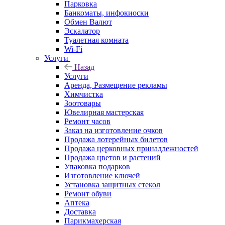
Парковка
Банкоматы, инфокиоски
Обмен Валют
Эскалатор
Туалетная комната
Wi-Fi
Услуги
Назад
Услуги
Аренда, Размещение рекламы
Химчистка
Зоотовары
Ювелирная мастерская
Ремонт часов
Заказ на изготовление очков
Продажа лотерейных билетов
Продажа церковных принадлежностей
Продажа цветов и растений
Упаковка подарков
Изготовление ключей
Установка защитных стекол
Ремонт обуви
Аптека
Доставка
Парикмахерская