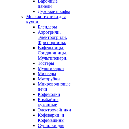
Варочные
панели
Духовые шкафы
Мелкая техника для
кухни
Блендеры
Аэрогрили.
Электрогрили.
Фритюрницы.
Вафельницы.
Сэндвичницы.
Мультипекари.
Тостеры
Мультиварки
Миксеры
Мясорубки
Микроволновые
печи
Кофемолки
Комбайны
кухонные
Электрочайники
Кофеварки. и
Кофемашины
Сушилки для