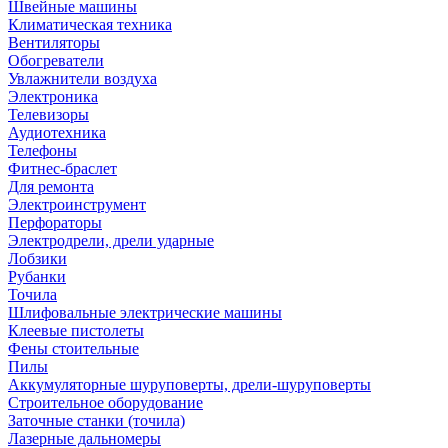
Швейные машины
Климатическая техника
Вентиляторы
Обогреватели
Увлажнители воздуха
Электроника
Телевизоры
Аудиотехника
Телефоны
Фитнес-браслет
Для ремонта
Электроинструмент
Перфораторы
Электродрели, дрели ударные
Лобзики
Рубанки
Точила
Шлифовальные электрические машины
Клеевые пистолеты
Фены стоительные
Пилы
Аккумуляторные шуруповерты, дрели-шуруповерты
Строительное оборудование
Заточные станки (точила)
Лазерные дальномеры