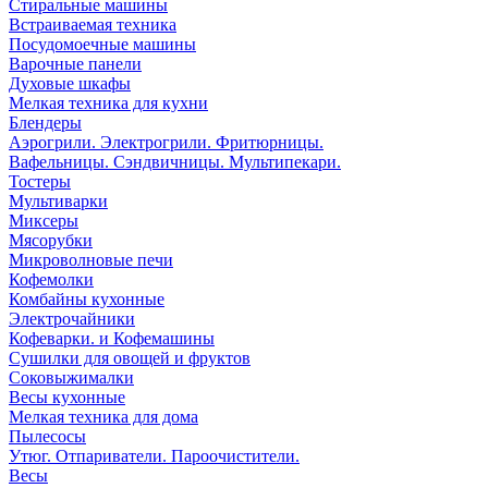
Стиральные машины
Встраиваемая техника
Посудомоечные машины
Варочные панели
Духовые шкафы
Мелкая техника для кухни
Блендеры
Аэрогрили. Электрогрили. Фритюрницы.
Вафельницы. Сэндвичницы. Мультипекари.
Тостеры
Мультиварки
Миксеры
Мясорубки
Микроволновые печи
Кофемолки
Комбайны кухонные
Электрочайники
Кофеварки. и Кофемашины
Сушилки для овощей и фруктов
Соковыжималки
Весы кухонные
Мелкая техника для дома
Пылесосы
Утюг. Отпариватели. Пароочистители.
Весы