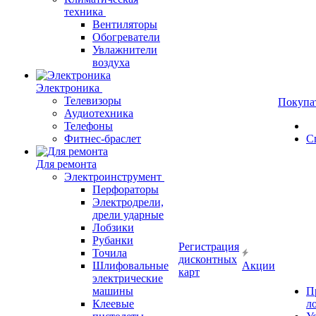
техника
Вентиляторы
Обогреватели
Увлажнители
воздуха
Электроника
Телевизоры
Покупа
Аудиотехника
Телефоны
Фитнес-браслет
С
Для ремонта
Электроинструмент
Перфораторы
Электродрели,
дрели ударные
Лобзики
Рубанки
Регистрация
Точила
дисконтных
Шлифовальные
Акции
карт
электрические
машины
П
Клеевые
л