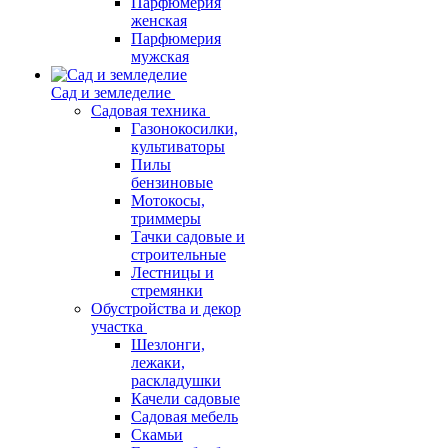
Парфюмерия
женская
Парфюмерия
мужская
Сад и земледелие
Садовая техника
Газонокосилки,
культиваторы
Пилы
бензиновые
Мотокосы,
триммеры
Тачки садовые и
строительные
Лестницы и
стремянки
Обустройства и декор
участка
Шезлонги,
лежаки,
раскладушки
Качели садовые
Садовая мебель
Скамьи