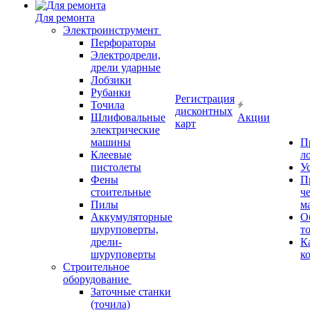
Для ремонта
Электроинструмент
Перфораторы
Электродрели,
дрели ударные
Лобзики
Рубанки
Регистрация
Точила
дисконтных
Шлифовальные
Акции
карт
электрические
машины
П
Клеевые
л
пистолеты
У
Фены
П
стоительные
ч
Пилы
м
Аккумуляторные
О
шуруповерты,
т
дрели-
К
шуруповерты
к
Строительное
оборудование
Заточные станки
(точила)