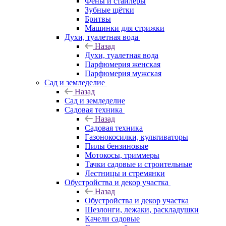
Фены и стайлеры
Зубные щётки
Бритвы
Машинки для стрижки
Духи, туалетная вода
Назад
Духи, туалетная вода
Парфюмерия женская
Парфюмерия мужская
Сад и земледелие
Назад
Сад и земледелие
Садовая техника
Назад
Садовая техника
Газонокосилки, культиваторы
Пилы бензиновые
Мотокосы, триммеры
Тачки садовые и строительные
Лестницы и стремянки
Обустройства и декор участка
Назад
Обустройства и декор участка
Шезлонги, лежаки, раскладушки
Качели садовые