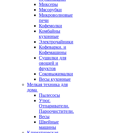
Миксеры
Мясорубки
Микроволновые
печи
Кофемолки
Комбайны
кухонные
Электрочайники
Кофеварки. и
Кофемашины
Сушилки для
овощей и
фруктов
Соковыжималки
Весы кухонные
Мелкая техника для
дома
Пылесосы
Утюг.
Отпариватели.
Пароочистители.
Весы
Швейные
машины
Климатическая