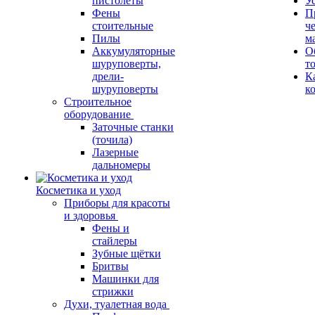
пистолеты
У
Фены
П
стоительные
ч
Пилы
м
Аккумуляторные
О
шуруповерты,
т
дрели-
К
шуруповерты
к
Строительное
оборудование
Заточные станки
(точила)
Лазерные
дальномеры
Косметика и уход
Приборы для красоты
и здоровья
Фены и
стайлеры
Зубные щётки
Бритвы
Машинки для
стрижки
Духи, туалетная вода