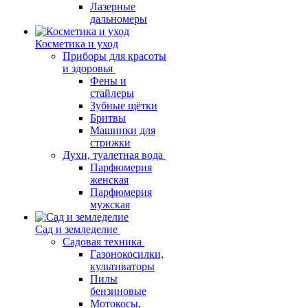
Лазерные
дальномеры
Косметика и уход
Приборы для красоты
и здоровья
Фены и
стайлеры
Зубные щётки
Бритвы
Машинки для
стрижки
Духи, туалетная вода
Парфюмерия
женская
Парфюмерия
мужская
Сад и земледелие
Садовая техника
Газонокосилки,
культиваторы
Пилы
бензиновые
Мотокосы,