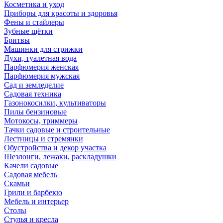
Косметика и уход
Приборы для красоты и здоровья
Фены и стайлеры
Зубные щётки
Бритвы
Машинки для стрижки
Духи, туалетная вода
Парфюмерия женская
Парфюмерия мужская
Сад и земледелие
Садовая техника
Газонокосилки, культиваторы
Пилы бензиновые
Мотокосы, триммеры
Тачки садовые и строительные
Лестницы и стремянки
Обустройства и декор участка
Шезлонги, лежаки, раскладушки
Качели садовые
Садовая мебель
Скамьи
Грили и барбекю
Мебель и интерьер
Столы
Стулья и кресла