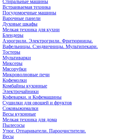
Стиральные машины
Встраиваемая техника
Посудомоечные машины
Варочные панели
Духовые шкафы
Мелкая техника для кухни
Блендеры
Аэрогрили. Электрогрили. Фритюрницы.
Вафельницы. Сэндвичницы. Мультипекари.
Тостеры
Мультиварки
Миксеры
Мясорубки
Микроволновые печи
Кофемолки
Комбайны кухонные
Электрочайники
Кофеварки. и Кофемашины
Сушилки для овощей и фруктов
Соковыжималки
Весы кухонные
Мелкая техника для дома
Пылесосы
Утюг. Отпариватели. Пароочистители.
Весы