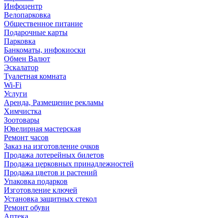
Инфоцентр
Велопарковка
Общественное питание
Подарочные карты
Парковка
Банкоматы, инфокиоски
Обмен Валют
Эскалатор
Туалетная комната
Wi-Fi
Услуги
Аренда, Размещение рекламы
Химчистка
Зоотовары
Ювелирная мастерская
Ремонт часов
Заказ на изготовление очков
Продажа лотерейных билетов
Продажа церковных принадлежностей
Продажа цветов и растений
Упаковка подарков
Изготовление ключей
Установка защитных стекол
Ремонт обуви
Аптека