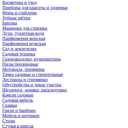
Косметика и уход
Приборы для красоты и здоровья
Фены и стайлеры
Зубные щётки
Бритвы
Машинки для стрижки
Духи, туалетная вода
Парфюмерия женская
Парфюмерия мужская
Сад и земледелие
Садовая техника
Газонокосилки, культиваторы
Пилы бензиновые
Мотокосы, триммеры
Тачки садовые и строительные
Лестницы и стремянки
Обустройства и декор участка
Шезлонги, лежаки, раскладушки
Качели садовые
Садовая мебель
Скамьи
Грили и барбекю
Мебель и интерьер
Столы
Стулья и кресла