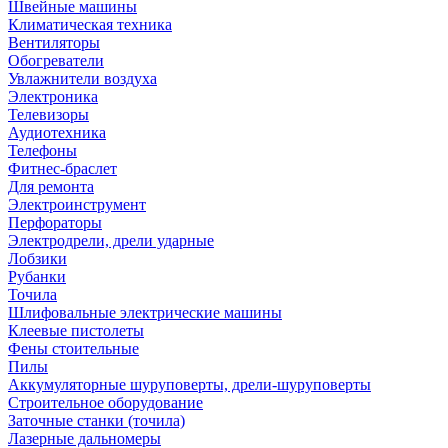
Швейные машины
Климатическая техника
Вентиляторы
Обогреватели
Увлажнители воздуха
Электроника
Телевизоры
Аудиотехника
Телефоны
Фитнес-браслет
Для ремонта
Электроинструмент
Перфораторы
Электродрели, дрели ударные
Лобзики
Рубанки
Точила
Шлифовальные электрические машины
Клеевые пистолеты
Фены стоительные
Пилы
Аккумуляторные шуруповерты, дрели-шуруповерты
Строительное оборудование
Заточные станки (точила)
Лазерные дальномеры