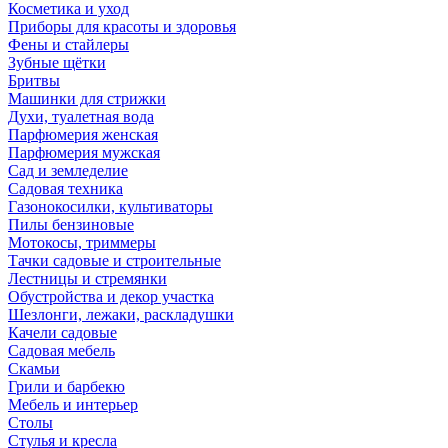
Косметика и уход
Приборы для красоты и здоровья
Фены и стайлеры
Зубные щётки
Бритвы
Машинки для стрижки
Духи, туалетная вода
Парфюмерия женская
Парфюмерия мужская
Сад и земледелие
Садовая техника
Газонокосилки, культиваторы
Пилы бензиновые
Мотокосы, триммеры
Тачки садовые и строительные
Лестницы и стремянки
Обустройства и декор участка
Шезлонги, лежаки, раскладушки
Качели садовые
Садовая мебель
Скамьи
Грили и барбекю
Мебель и интерьер
Столы
Стулья и кресла