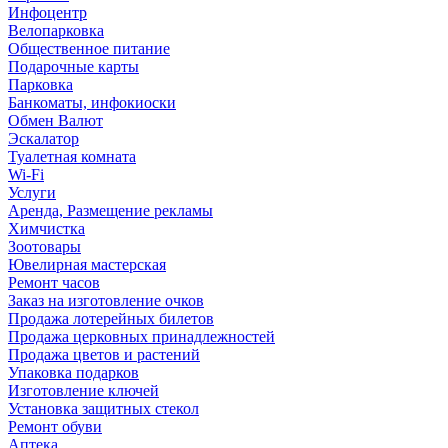
Инфоцентр
Велопарковка
Общественное питание
Подарочные карты
Парковка
Банкоматы, инфокиоски
Обмен Валют
Эскалатор
Туалетная комната
Wi-Fi
Услуги
Аренда, Размещение рекламы
Химчистка
Зоотовары
Ювелирная мастерская
Ремонт часов
Заказ на изготовление очков
Продажа лотерейных билетов
Продажа церковных принадлежностей
Продажа цветов и растений
Упаковка подарков
Изготовление ключей
Установка защитных стекол
Ремонт обуви
Аптека