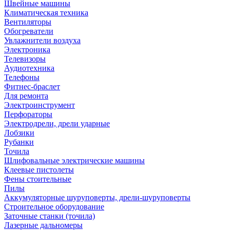
Швейные машины
Климатическая техника
Вентиляторы
Обогреватели
Увлажнители воздуха
Электроника
Телевизоры
Аудиотехника
Телефоны
Фитнес-браслет
Для ремонта
Электроинструмент
Перфораторы
Электродрели, дрели ударные
Лобзики
Рубанки
Точила
Шлифовальные электрические машины
Клеевые пистолеты
Фены стоительные
Пилы
Аккумуляторные шуруповерты, дрели-шуруповерты
Строительное оборудование
Заточные станки (точила)
Лазерные дальномеры