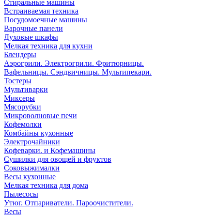
Стиральные машины
Встраиваемая техника
Посудомоечные машины
Варочные панели
Духовые шкафы
Мелкая техника для кухни
Блендеры
Аэрогрили. Электрогрили. Фритюрницы.
Вафельницы. Сэндвичницы. Мультипекари.
Тостеры
Мультиварки
Миксеры
Мясорубки
Микроволновые печи
Кофемолки
Комбайны кухонные
Электрочайники
Кофеварки. и Кофемашины
Сушилки для овощей и фруктов
Соковыжималки
Весы кухонные
Мелкая техника для дома
Пылесосы
Утюг. Отпариватели. Пароочистители.
Весы