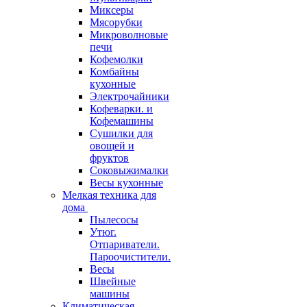
Миксеры
Мясорубки
Микроволновые
печи
Кофемолки
Комбайны
кухонные
Электрочайники
Кофеварки. и
Кофемашины
Сушилки для
овощей и
фруктов
Соковыжималки
Весы кухонные
Мелкая техника для
дома
Пылесосы
Утюг.
Отпариватели.
Пароочистители.
Весы
Швейные
машины
Климатическая