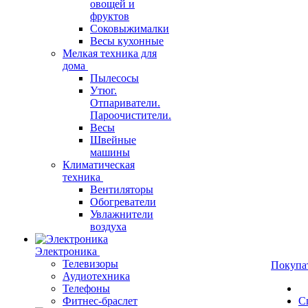
овощей и
фруктов
Соковыжималки
Весы кухонные
Мелкая техника для
дома
Пылесосы
Утюг.
Отпариватели.
Пароочистители.
Весы
Швейные
машины
Климатическая
техника
Вентиляторы
Обогреватели
Увлажнители
воздуха
Электроника
Телевизоры
Покупа
Аудиотехника
Телефоны
Фитнес-браслет
С