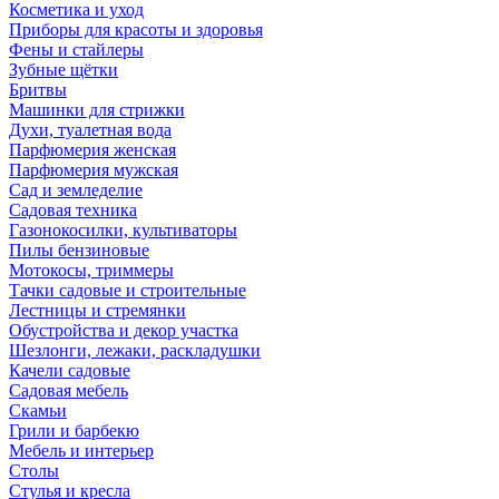
Косметика и уход
Приборы для красоты и здоровья
Фены и стайлеры
Зубные щётки
Бритвы
Машинки для стрижки
Духи, туалетная вода
Парфюмерия женская
Парфюмерия мужская
Сад и земледелие
Садовая техника
Газонокосилки, культиваторы
Пилы бензиновые
Мотокосы, триммеры
Тачки садовые и строительные
Лестницы и стремянки
Обустройства и декор участка
Шезлонги, лежаки, раскладушки
Качели садовые
Садовая мебель
Скамьи
Грили и барбекю
Мебель и интерьер
Столы
Стулья и кресла