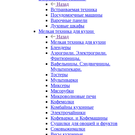
Назад
Встраиваемая техника
Посудомоечные машины
Варочные панели
Духовые шкафы
Мелкая техника для кухни
Назад
Мелкая техника для кухни
Блендеры
Аэрогрили. Электрогрили.
Фритюрницы.
Вафельницы. Сэндвичницы.
Мультипекари.
Тостеры
Мультиварки
Миксеры
Мясорубки
Микроволновые печи
Кофемолки
Комбайны кухонные
Электрочайники
Кофеварки. и Кофемашины
Сушилки для овощей и фруктов
Соковыжималки
Весы кухонные