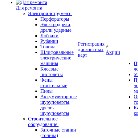
Для ремонта
Электроинструмент
Перфораторы
Электродрели,
дрели ударные
Лобзики
Рубанки
Регистрация
Точила
дисконтных
Шлифовальные
Акции
карт
электрические
машины
П
Клеевые
л
пистолеты
У
Фены
П
стоительные
ч
Пилы
м
Аккумуляторные
О
шуруповерты,
т
дрели-
К
шуруповерты
к
Строительное
оборудование
Заточные станки
(точила)