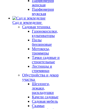
Парфюмерия
женская
Парфюмерия
мужская
Сад и земледелие
Садовая техника
Газонокосилки,
культиваторы
Пилы
бензиновые
Мотокосы,
триммеры
Тачки садовые и
строительные
Лестницы и
стремянки
Обустройства и декор
участка
Шезлонги,
лежаки,
раскладушки
Качели садовые
Садовая мебель
Скамьи