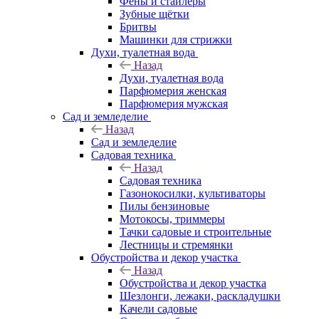
Фены и стайлеры
Зубные щётки
Бритвы
Машинки для стрижки
Духи, туалетная вода
Назад
Духи, туалетная вода
Парфюмерия женская
Парфюмерия мужская
Сад и земледелие
Назад
Сад и земледелие
Садовая техника
Назад
Садовая техника
Газонокосилки, культиваторы
Пилы бензиновые
Мотокосы, триммеры
Тачки садовые и строительные
Лестницы и стремянки
Обустройства и декор участка
Назад
Обустройства и декор участка
Шезлонги, лежаки, раскладушки
Качели садовые