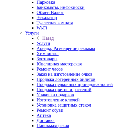
Парковка
Банкоматы, инфокиоски
Обмен Валют
Эскалатор
Туалетная комната
Wi-Fi
Услуги
Назад
Услуги
Аренда, Размещение рекламы
Химчистка
Зоотовары
Ювелирная мастерская
Ремонт часов
Заказ на изготовление очков
Продажа лотерейных билетов
Продажа церковных принадлежностей
Продажа цветов и растений
Упаковка подарков
Изготовление ключей
Установка защитных стекол
Ремонт обуви
Аптека
Доставка
Парикмахерская