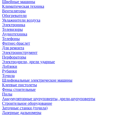
Швейные машины
Климатическая техника
Вентиляторы
Обогреватели
Увлажнители воздуха
Электроника
Телевизоры
Аудиотехника
Телефоны
Фитнес-браслет
Для ремонта
Электроинструмент
Перфораторы
Электродрели, дрели ударные
Лобзики
Рубанки
Точила
Шлифовальные электрические машины
Клеевые пистолеты
Фены стоительные
Пилы
Аккумуляторные шуруповерты, дрели-шуруповерты
Строительное оборудование
Заточные станки (точила)
Лазерные дальномеры