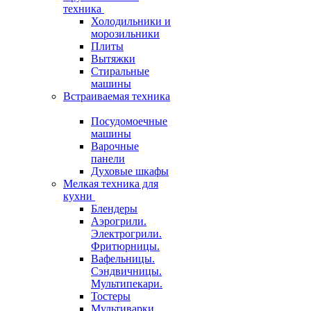
техника
Холодильники и
морозильники
Плиты
Вытяжки
Стиральные
машины
Встраиваемая техника
Посудомоечные
машины
Варочные
панели
Духовые шкафы
Мелкая техника для
кухни
Блендеры
Аэрогрили.
Электрогрили.
Фритюрницы.
Вафельницы.
Сэндвичницы.
Мультипекари.
Тостеры
Мультиварки