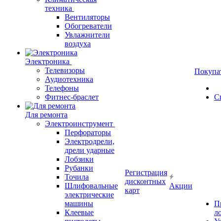
техника
Вентиляторы
Обогреватели
Увлажнители
воздуха
Электроника
Телевизоры
Покупа
Аудиотехника
Телефоны
Фитнес-браслет
С
Для ремонта
Электроинструмент
Перфораторы
Электродрели,
дрели ударные
Лобзики
Рубанки
Регистрация
Точила
дисконтных
Шлифовальные
Акции
карт
электрические
машины
П
Клеевые
л