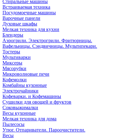
Стиральные машины
Встраиваемая техника
Посудомоечные машины
Варочные панели
Духовые шкафы
Мелкая техника для кухни
Блендеры
Аэрогрили. Электрогрили. Фритюрницы.
Вафельницы. Сэндвичницы. Мультипекари.
Тостеры
Мультиварки
Миксеры
Мясорубки
Микроволновые печи
Кофемолки
Комбайны кухонные
Электрочайники
Кофеварки. и Кофемашины
Сушилки для овощей и фруктов
Соковыжималки
Весы кухонные
Мелкая техника для дома
Пылесосы
Утюг. Отпариватели. Пароочистители.
Весы