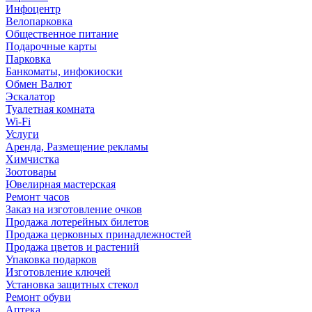
Инфоцентр
Велопарковка
Общественное питание
Подарочные карты
Парковка
Банкоматы, инфокиоски
Обмен Валют
Эскалатор
Туалетная комната
Wi-Fi
Услуги
Аренда, Размещение рекламы
Химчистка
Зоотовары
Ювелирная мастерская
Ремонт часов
Заказ на изготовление очков
Продажа лотерейных билетов
Продажа церковных принадлежностей
Продажа цветов и растений
Упаковка подарков
Изготовление ключей
Установка защитных стекол
Ремонт обуви
Аптека