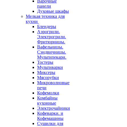
Варочные
панели
Духовые шкафы
Мелкая техника для
кухни
Блендеры
Аэрогрили.
Электрогрили.
Фритюрницы.
Вафельницы.
Сэндвичницы.
Мультипекари.
Тостеры
Мультиварки
Миксеры
Мясорубки
Микроволновые
печи
Кофемолки
Комбайны
кухонные
Электрочайники
Кофеварки. и
Кофемашины
Сушилки для