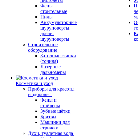
пистолеты
У
Фены
П
стоительные
ч
Пилы
м
Аккумуляторные
О
шуруповерты,
т
дрели-
К
шуруповерты
к
Строительное
оборудование
Заточные станки
(точила)
Лазерные
дальномеры
Косметика и уход
Приборы для красоты
и здоровья
Фены и
стайлеры
Зубные щётки
Бритвы
Машинки для
стрижки
Духи, туалетная вода