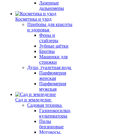
Лазерные
дальномеры
Косметика и уход
Приборы для красоты
и здоровья
Фены и
стайлеры
Зубные щётки
Бритвы
Машинки для
стрижки
Духи, туалетная вода
Парфюмерия
женская
Парфюмерия
мужская
Сад и земледелие
Садовая техника
Газонокосилки,
культиваторы
Пилы
бензиновые
Мотокосы,