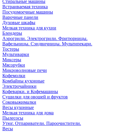
Стиральные машины
Встраиваемая техника
Посудомоечные машины
Варочные панели
Духовые шкафы
Мелкая техника для кухни
Блендеры
Аэрогрили. Электрогрили. Фритюрницы.
Вафельницы. Сэндвичницы. Мультипекари.
Тостеры
Мультиварки
Миксеры
Мясорубки
Микроволновые печи
Кофемолки
Комбайны кухонные
Электрочайники
Кофеварки. и Кофемашины
Сушилки для овощей и фруктов
Соковыжималки
Весы кухонные
Мелкая техника для дома
Пылесосы
Утюг. Отпариватели. Пароочистители.
Весы