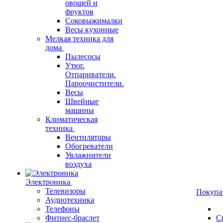
овощей и
фруктов
Соковыжималки
Весы кухонные
Мелкая техника для
дома
Пылесосы
Утюг.
Отпариватели.
Пароочистители.
Весы
Швейные
машины
Климатическая
техника
Вентиляторы
Обогреватели
Увлажнители
воздуха
Электроника
Телевизоры
Покупа
Аудиотехника
Телефоны
Фитнес-браслет
С