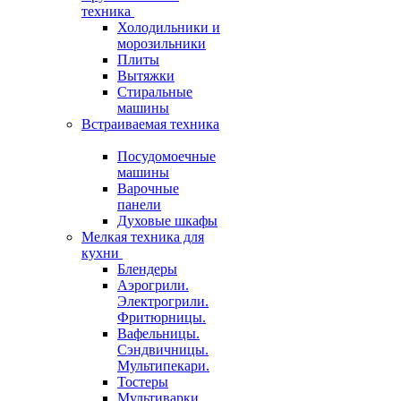
техника
Холодильники и
морозильники
Плиты
Вытяжки
Стиральные
машины
Встраиваемая техника
Посудомоечные
машины
Варочные
панели
Духовые шкафы
Мелкая техника для
кухни
Блендеры
Аэрогрили.
Электрогрили.
Фритюрницы.
Вафельницы.
Сэндвичницы.
Мультипекари.
Тостеры
Мультиварки