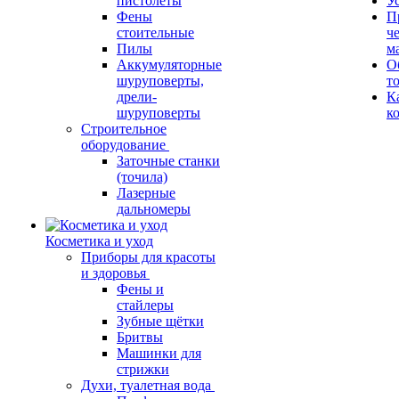
пистолеты
У
Фены
П
стоительные
ч
Пилы
м
Аккумуляторные
О
шуруповерты,
т
дрели-
К
шуруповерты
к
Строительное
оборудование
Заточные станки
(точила)
Лазерные
дальномеры
Косметика и уход
Приборы для красоты
и здоровья
Фены и
стайлеры
Зубные щётки
Бритвы
Машинки для
стрижки
Духи, туалетная вода