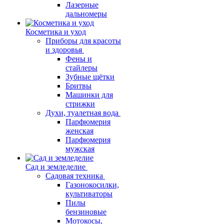
Лазерные
дальномеры
Косметика и уход
Приборы для красоты
и здоровья
Фены и
стайлеры
Зубные щётки
Бритвы
Машинки для
стрижки
Духи, туалетная вода
Парфюмерия
женская
Парфюмерия
мужская
Сад и земледелие
Садовая техника
Газонокосилки,
культиваторы
Пилы
бензиновые
Мотокосы,