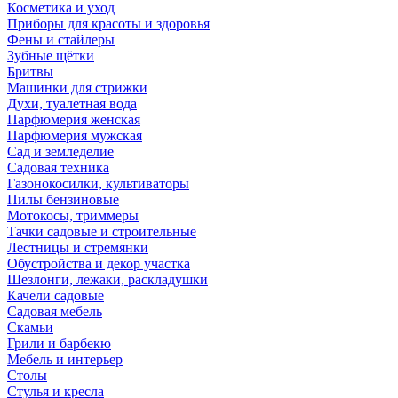
Косметика и уход
Приборы для красоты и здоровья
Фены и стайлеры
Зубные щётки
Бритвы
Машинки для стрижки
Духи, туалетная вода
Парфюмерия женская
Парфюмерия мужская
Сад и земледелие
Садовая техника
Газонокосилки, культиваторы
Пилы бензиновые
Мотокосы, триммеры
Тачки садовые и строительные
Лестницы и стремянки
Обустройства и декор участка
Шезлонги, лежаки, раскладушки
Качели садовые
Садовая мебель
Скамьи
Грили и барбекю
Мебель и интерьер
Столы
Стулья и кресла