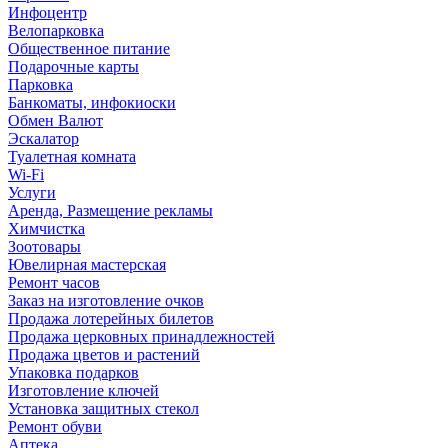
Инфоцентр
Велопарковка
Общественное питание
Подарочные карты
Парковка
Банкоматы, инфокиоски
Обмен Валют
Эскалатор
Туалетная комната
Wi-Fi
Услуги
Аренда, Размещение рекламы
Химчистка
Зоотовары
Ювелирная мастерская
Ремонт часов
Заказ на изготовление очков
Продажа лотерейных билетов
Продажа церковных принадлежностей
Продажа цветов и растений
Упаковка подарков
Изготовление ключей
Установка защитных стекол
Ремонт обуви
Аптека