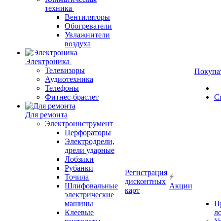
техника
Вентиляторы
Обогреватели
Увлажнители
воздуха
Электроника
Телевизоры
Покупа
Аудиотехника
Телефоны
Фитнес-браслет
С
Для ремонта
Электроинструмент
Перфораторы
Электродрели,
дрели ударные
Лобзики
Рубанки
Регистрация
Точила
дисконтных
Шлифовальные
Акции
карт
электрические
машины
П
Клеевые
л