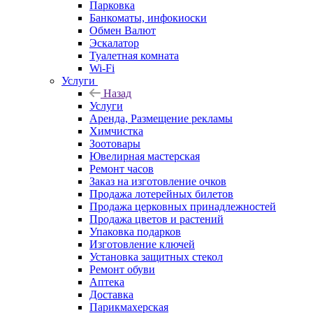
Парковка
Банкоматы, инфокиоски
Обмен Валют
Эскалатор
Туалетная комната
Wi-Fi
Услуги
Назад
Услуги
Аренда, Размещение рекламы
Химчистка
Зоотовары
Ювелирная мастерская
Ремонт часов
Заказ на изготовление очков
Продажа лотерейных билетов
Продажа церковных принадлежностей
Продажа цветов и растений
Упаковка подарков
Изготовление ключей
Установка защитных стекол
Ремонт обуви
Аптека
Доставка
Парикмахерская