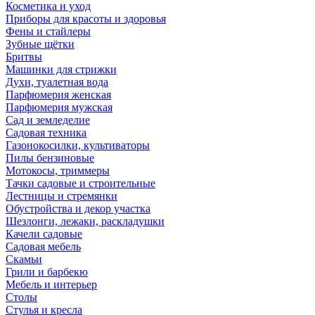
Косметика и уход
Приборы для красоты и здоровья
Фены и стайлеры
Зубные щётки
Бритвы
Машинки для стрижки
Духи, туалетная вода
Парфюмерия женская
Парфюмерия мужская
Сад и земледелие
Садовая техника
Газонокосилки, культиваторы
Пилы бензиновые
Мотокосы, триммеры
Тачки садовые и строительные
Лестницы и стремянки
Обустройства и декор участка
Шезлонги, лежаки, раскладушки
Качели садовые
Садовая мебель
Скамьи
Грили и барбекю
Мебель и интерьер
Столы
Стулья и кресла