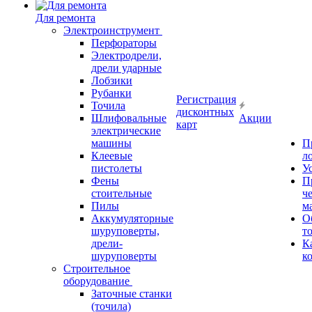
Для ремонта
Электроинструмент
Перфораторы
Электродрели,
дрели ударные
Лобзики
Рубанки
Регистрация
Точила
дисконтных
Шлифовальные
Акции
карт
электрические
машины
П
Клеевые
л
пистолеты
У
Фены
П
стоительные
ч
Пилы
м
Аккумуляторные
О
шуруповерты,
т
дрели-
К
шуруповерты
к
Строительное
оборудование
Заточные станки
(точила)