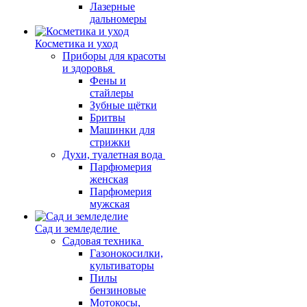
Лазерные
дальномеры
Косметика и уход
Приборы для красоты
и здоровья
Фены и
стайлеры
Зубные щётки
Бритвы
Машинки для
стрижки
Духи, туалетная вода
Парфюмерия
женская
Парфюмерия
мужская
Сад и земледелие
Садовая техника
Газонокосилки,
культиваторы
Пилы
бензиновые
Мотокосы,