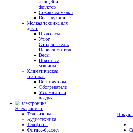
овощей и
фруктов
Соковыжималки
Весы кухонные
Мелкая техника для
дома
Пылесосы
Утюг.
Отпариватели.
Пароочистители.
Весы
Швейные
машины
Климатическая
техника
Вентиляторы
Обогреватели
Увлажнители
воздуха
Электроника
Телевизоры
Покупа
Аудиотехника
Телефоны
Фитнес-браслет
С