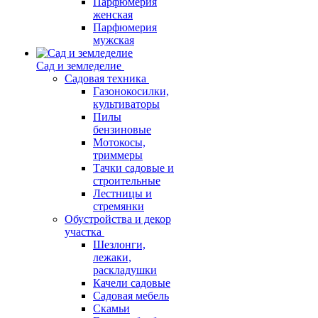
Парфюмерия
женская
Парфюмерия
мужская
Сад и земледелие
Садовая техника
Газонокосилки,
культиваторы
Пилы
бензиновые
Мотокосы,
триммеры
Тачки садовые и
строительные
Лестницы и
стремянки
Обустройства и декор
участка
Шезлонги,
лежаки,
раскладушки
Качели садовые
Садовая мебель
Скамьи