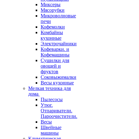
Миксеры
Мясорубки
Микроволновые
печи
Кофемолки
Комбайны
кухонные
Электрочайники
Кофеварки. и
Кофемашины
Сушилки для
овощей и
фруктов
Соковыжималки
Весы кухонные
Мелкая техника для
дома
Пылесосы
Утюг.
Отпариватели.
Пароочистители.
Весы
Швейные
машины
Климатическая