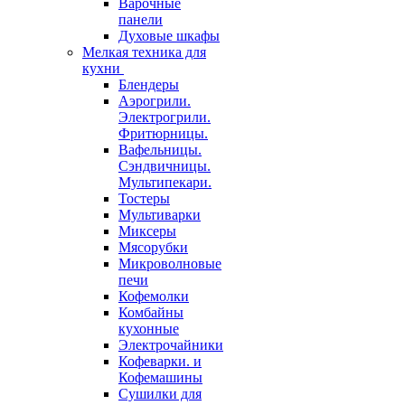
Варочные
панели
Духовые шкафы
Мелкая техника для
кухни
Блендеры
Аэрогрили.
Электрогрили.
Фритюрницы.
Вафельницы.
Сэндвичницы.
Мультипекари.
Тостеры
Мультиварки
Миксеры
Мясорубки
Микроволновые
печи
Кофемолки
Комбайны
кухонные
Электрочайники
Кофеварки. и
Кофемашины
Сушилки для