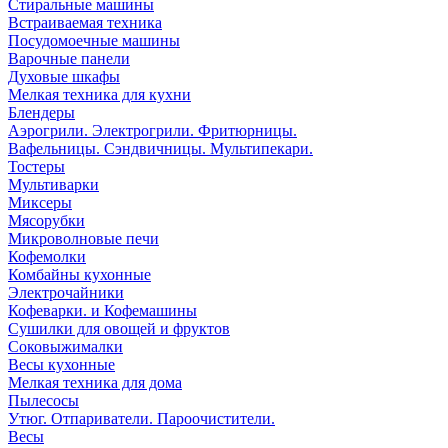
Стиральные машины
Встраиваемая техника
Посудомоечные машины
Варочные панели
Духовые шкафы
Мелкая техника для кухни
Блендеры
Аэрогрили. Электрогрили. Фритюрницы.
Вафельницы. Сэндвичницы. Мультипекари.
Тостеры
Мультиварки
Миксеры
Мясорубки
Микроволновые печи
Кофемолки
Комбайны кухонные
Электрочайники
Кофеварки. и Кофемашины
Сушилки для овощей и фруктов
Соковыжималки
Весы кухонные
Мелкая техника для дома
Пылесосы
Утюг. Отпариватели. Пароочистители.
Весы