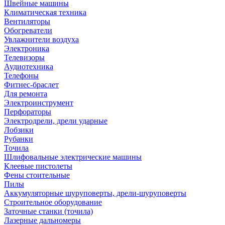
Швейные машины
Климатическая техника
Вентиляторы
Обогреватели
Увлажнители воздуха
Электроника
Телевизоры
Аудиотехника
Телефоны
Фитнес-браслет
Для ремонта
Электроинструмент
Перфораторы
Электродрели, дрели ударные
Лобзики
Рубанки
Точила
Шлифовальные электрические машины
Клеевые пистолеты
Фены стоительные
Пилы
Аккумуляторные шуруповерты, дрели-шуруповерты
Строительное оборудование
Заточные станки (точила)
Лазерные дальномеры