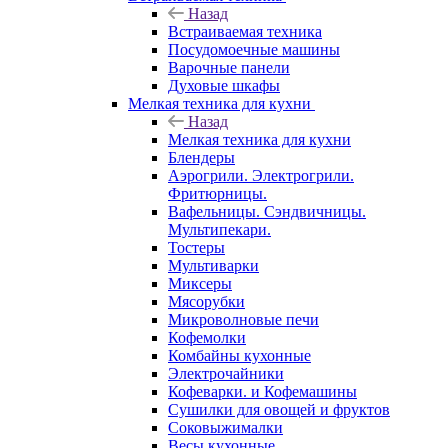
Назад
Встраиваемая техника
Посудомоечные машины
Варочные панели
Духовые шкафы
Мелкая техника для кухни
Назад
Мелкая техника для кухни
Блендеры
Аэрогрили. Электрогрили.
Фритюрницы.
Вафельницы. Сэндвичницы.
Мультипекари.
Тостеры
Мультиварки
Миксеры
Мясорубки
Микроволновые печи
Кофемолки
Комбайны кухонные
Электрочайники
Кофеварки. и Кофемашины
Сушилки для овощей и фруктов
Соковыжималки
Весы кухонные