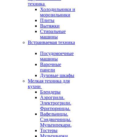
техника
Холодильники и
морозильники
Плиты
Вытяжки
Стиральные
машины
Встраиваемая техника
Посудомоечные
машины
Варочные
панели
Духовые шкафы
Мелкая техника для
кухни
Блендеры
Аэрогрили.
Электрогрили.
Фритюрницы.
Вафельницы.
Сэндвичницы.
Мультипекари.
Тостеры
Мультиварки