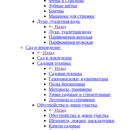
Фены и стайлеры
Зубные щётки
Бритвы
Машинки для стрижки
Духи, туалетная вода
Назад
Духи, туалетная вода
Парфюмерия женская
Парфюмерия мужская
Сад и земледелие
Назад
Сад и земледелие
Садовая техника
Назад
Садовая техника
Газонокосилки, культиваторы
Пилы бензиновые
Мотокосы, триммеры
Тачки садовые и строительные
Лестницы и стремянки
Обустройства и декор участка
Назад
Обустройства и декор участка
Шезлонги, лежаки, раскладушки
Качели садовые