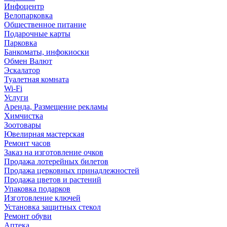
Инфоцентр
Велопарковка
Общественное питание
Подарочные карты
Парковка
Банкоматы, инфокиоски
Обмен Валют
Эскалатор
Туалетная комната
Wi-Fi
Услуги
Аренда, Размещение рекламы
Химчистка
Зоотовары
Ювелирная мастерская
Ремонт часов
Заказ на изготовление очков
Продажа лотерейных билетов
Продажа церковных принадлежностей
Продажа цветов и растений
Упаковка подарков
Изготовление ключей
Установка защитных стекол
Ремонт обуви
Аптека