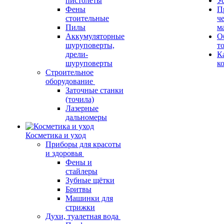
пистолеты
У
Фены
П
стоительные
ч
Пилы
м
Аккумуляторные
О
шуруповерты,
т
дрели-
К
шуруповерты
к
Строительное
оборудование
Заточные станки
(точила)
Лазерные
дальномеры
Косметика и уход
Приборы для красоты
и здоровья
Фены и
стайлеры
Зубные щётки
Бритвы
Машинки для
стрижки
Духи, туалетная вода