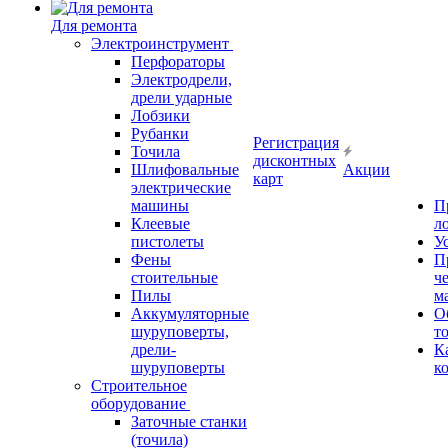
Для ремонта
Электроинструмент
Перфораторы
Электродрели,
дрели ударные
Лобзики
Рубанки
Регистрация
Точила
дисконтных
Шлифовальные
Акции
карт
электрические
машины
П
Клеевые
л
пистолеты
У
Фены
П
стоительные
ч
Пилы
м
Аккумуляторные
О
шуруповерты,
т
дрели-
К
шуруповерты
к
Строительное
оборудование
Заточные станки
(точила)