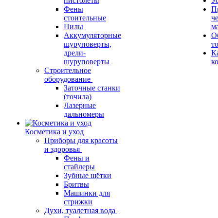
пистолеты
У
Фены
П
стоительные
ч
Пилы
м
Аккумуляторные
О
шуруповерты,
т
дрели-
К
шуруповерты
к
Строительное
оборудование
Заточные станки
(точила)
Лазерные
дальномеры
Косметика и уход
Приборы для красоты
и здоровья
Фены и
стайлеры
Зубные щётки
Бритвы
Машинки для
стрижки
Духи, туалетная вода