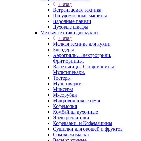
Назад
Встраиваемая техника
Посудомоечные машины
Варочные панели
Духовые шкафы
Мелкая техника для кухни
Назад
Мелкая техника для кухни
Блендеры
Аэрогрили. Электрогрили.
Фритюрницы.
Вафельницы. Сэндвичницы.
Мультипекари.
Тостеры
Мультиварки
Миксеры
Мясорубки
Микроволновые печи
Кофемолки
Комбайны кухонные
Электрочайники
Кофеварки. и Кофемашины
Сушилки для овощей и фруктов
Соковыжималки
Весы кухонные