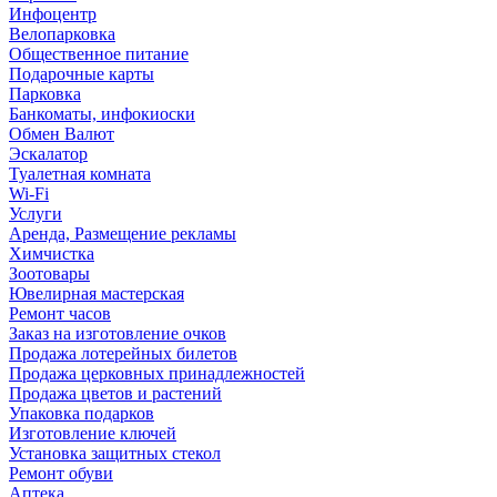
Инфоцентр
Велопарковка
Общественное питание
Подарочные карты
Парковка
Банкоматы, инфокиоски
Обмен Валют
Эскалатор
Туалетная комната
Wi-Fi
Услуги
Аренда, Размещение рекламы
Химчистка
Зоотовары
Ювелирная мастерская
Ремонт часов
Заказ на изготовление очков
Продажа лотерейных билетов
Продажа церковных принадлежностей
Продажа цветов и растений
Упаковка подарков
Изготовление ключей
Установка защитных стекол
Ремонт обуви
Аптека