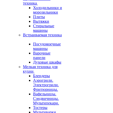
техника
Холодильники и
морозильники
Плиты
Вытяжки
Стиральные
машины
Встраиваемая техника
Посудомоечные
машины
Варочные
панели
Духовые шкафы
Мелкая техника для
кухни
Блендеры
Аэрогрили.
Электрогрили.
Фритюрницы.
Вафельницы.
Сэндвичницы.
Мультипекари.
Тостеры
Мультиварки