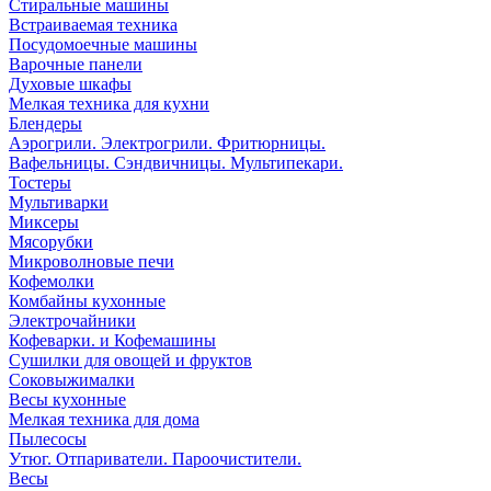
Стиральные машины
Встраиваемая техника
Посудомоечные машины
Варочные панели
Духовые шкафы
Мелкая техника для кухни
Блендеры
Аэрогрили. Электрогрили. Фритюрницы.
Вафельницы. Сэндвичницы. Мультипекари.
Тостеры
Мультиварки
Миксеры
Мясорубки
Микроволновые печи
Кофемолки
Комбайны кухонные
Электрочайники
Кофеварки. и Кофемашины
Сушилки для овощей и фруктов
Соковыжималки
Весы кухонные
Мелкая техника для дома
Пылесосы
Утюг. Отпариватели. Пароочистители.
Весы