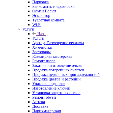
Парковка
Банкоматы, инфокиоски
Обмен Валют
Эскалатор
Туалетная комната
Wi-Fi
Услуги
Назад
Услуги
Аренда, Размещение рекламы
Химчистка
Зоотовары
Ювелирная мастерская
Ремонт часов
Заказ на изготовление очков
Продажа лотерейных билетов
Продажа церковных принадлежностей
Продажа цветов и растений
Упаковка подарков
Изготовление ключей
Установка защитных стекол
Ремонт обуви
Аптека
Доставка
Парикмахерская