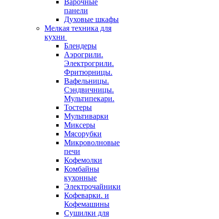
Варочные
панели
Духовые шкафы
Мелкая техника для
кухни
Блендеры
Аэрогрили.
Электрогрили.
Фритюрницы.
Вафельницы.
Сэндвичницы.
Мультипекари.
Тостеры
Мультиварки
Миксеры
Мясорубки
Микроволновые
печи
Кофемолки
Комбайны
кухонные
Электрочайники
Кофеварки. и
Кофемашины
Сушилки для