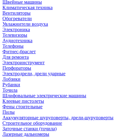
Швейные машины
Климатическая техника
Вентиляторы
Обогреватели
Увлажнители воздуха
Электроника
Телевизоры
Аудиотехника
Телефоны
Фитнес-браслет
Для ремонта
Электроинструмент
Перфораторы
Электродрели, дрели ударные
Лобзики
Рубанки
Точила
Шлифовальные электрические машины
Клеевые пистолеты
Фены стоительные
Пилы
Аккумуляторные шуруповерты, дрели-шуруповерты
Строительное оборудование
Заточные станки (точила)
Лазерные дальномеры