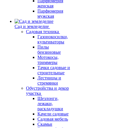
Парфюмерия
женская
Парфюмерия
мужская
Сад и земледелие
Садовая техника
Газонокосилки,
культиваторы
Пилы
бензиновые
Мотокосы,
триммеры
Тачки садовые и
строительные
Лестницы и
стремянки
Обустройства и декор
участка
Шезлонги,
лежаки,
раскладушки
Качели садовые
Садовая мебель
Скамьи