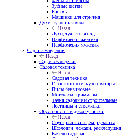
Фены и стайлеры
Зубные щётки
Бритвы
Машинки для стрижки
Духи, туалетная вода
Назад
Духи, туалетная вода
Парфюмерия женская
Парфюмерия мужская
Сад и земледелие
Назад
Сад и земледелие
Садовая техника
Назад
Садовая техника
Газонокосилки, культиваторы
Пилы бензиновые
Мотокосы, триммеры
Тачки садовые и строительные
Лестницы и стремянки
Обустройства и декор участка
Назад
Обустройства и декор участка
Шезлонги, лежаки, раскладушки
Качели садовые