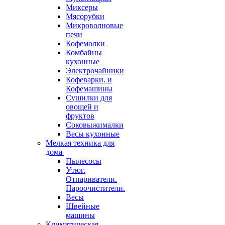
Миксеры
Мясорубки
Микроволновые
печи
Кофемолки
Комбайны
кухонные
Электрочайники
Кофеварки. и
Кофемашины
Сушилки для
овощей и
фруктов
Соковыжималки
Весы кухонные
Мелкая техника для
дома
Пылесосы
Утюг.
Отпариватели.
Пароочистители.
Весы
Швейные
машины
Климатическая