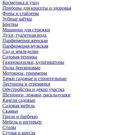
Косметика и уход
Приборы для красоты и здоровья
Фены и стайлеры
Зубные щётки
Бритвы
Машинки для стрижки
Духи, туалетная вода
Парфюмерия женская
Парфюмерия мужская
Сад и земледелие
Садовая техника
Газонокосилки, культиваторы
Пилы бензиновые
Мотокосы, триммеры
Тачки садовые и строительные
Лестницы и стремянки
Обустройства и декор участка
Шезлонги, лежаки, раскладушки
Качели садовые
Садовая мебель
Скамьи
Грили и барбекю
Мебель и интерьер
Столы
Стулья и кресла