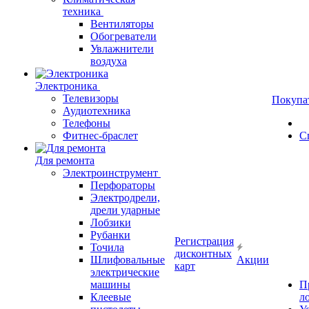
техника
Вентиляторы
Обогреватели
Увлажнители
воздуха
Электроника
Телевизоры
Покупа
Аудиотехника
Телефоны
Фитнес-браслет
С
Для ремонта
Электроинструмент
Перфораторы
Электродрели,
дрели ударные
Лобзики
Рубанки
Регистрация
Точила
дисконтных
Шлифовальные
Акции
карт
электрические
машины
П
Клеевые
л