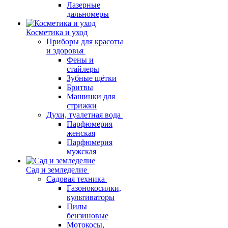
Лазерные
дальномеры
Косметика и уход
Приборы для красоты
и здоровья
Фены и
стайлеры
Зубные щётки
Бритвы
Машинки для
стрижки
Духи, туалетная вода
Парфюмерия
женская
Парфюмерия
мужская
Сад и земледелие
Садовая техника
Газонокосилки,
культиваторы
Пилы
бензиновые
Мотокосы,