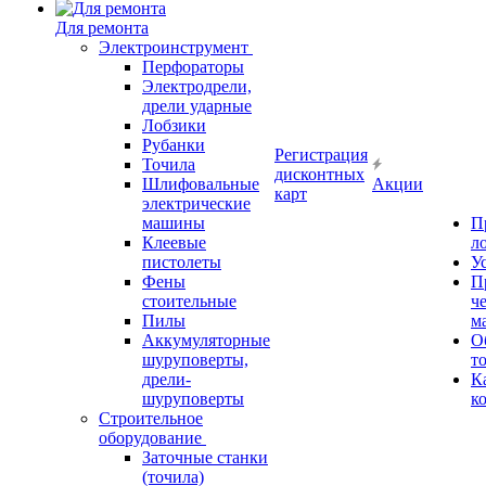
Для ремонта
Электроинструмент
Перфораторы
Электродрели,
дрели ударные
Лобзики
Рубанки
Регистрация
Точила
дисконтных
Шлифовальные
Акции
карт
электрические
машины
П
Клеевые
л
пистолеты
У
Фены
П
стоительные
ч
Пилы
м
Аккумуляторные
О
шуруповерты,
т
дрели-
К
шуруповерты
к
Строительное
оборудование
Заточные станки
(точила)