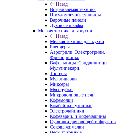
Назад
Встраиваемая техника
Посудомоечные машины
Варочные панели
Духовые шкафы
Мелкая техника для кухни
Назад
Мелкая техника для кухни
Блендеры
Аэрогрили. Электрогрили.
Фритюрницы.
Вафельницы. Сэндвичницы.
Мультипекари.
Тостеры
Мультиварки
Миксеры
Мясорубки
Микроволновые печи
Кофемолки
Комбайны кухонные
Электрочайники
Кофеварки. и Кофемашины
Сушилки для овощей и фруктов
Соковыжималки
Весы кухонные