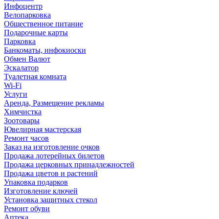
Инфоцентр
Велопарковка
Общественное питание
Подарочные карты
Парковка
Банкоматы, инфокиоски
Обмен Валют
Эскалатор
Туалетная комната
Wi-Fi
Услуги
Аренда, Размещение рекламы
Химчистка
Зоотовары
Ювелирная мастерская
Ремонт часов
Заказ на изготовление очков
Продажа лотерейных билетов
Продажа церковных принадлежностей
Продажа цветов и растений
Упаковка подарков
Изготовление ключей
Установка защитных стекол
Ремонт обуви
Аптека