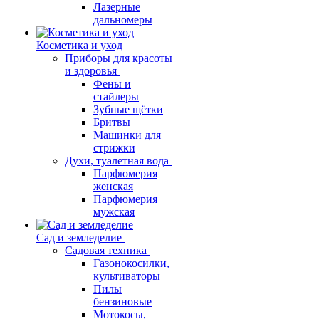
Лазерные
дальномеры
Косметика и уход
Приборы для красоты
и здоровья
Фены и
стайлеры
Зубные щётки
Бритвы
Машинки для
стрижки
Духи, туалетная вода
Парфюмерия
женская
Парфюмерия
мужская
Сад и земледелие
Садовая техника
Газонокосилки,
культиваторы
Пилы
бензиновые
Мотокосы,