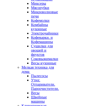
Миксеры
Мясорубки
Микроволновые
печи
Кофемолки
Комбайны
кухонные
Электрочайники
Кофеварки. и
Кофемашины
Сушилки для
овощей и
фруктов
Соковыжималки
Весы кухонные
Мелкая техника для
дома
Пылесосы
Утюг.
Отпариватели.
Пароочистители.
Весы
Швейные
машины
Климатическая