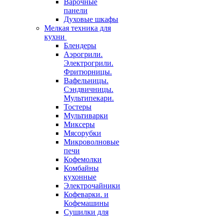
Варочные
панели
Духовые шкафы
Мелкая техника для
кухни
Блендеры
Аэрогрили.
Электрогрили.
Фритюрницы.
Вафельницы.
Сэндвичницы.
Мультипекари.
Тостеры
Мультиварки
Миксеры
Мясорубки
Микроволновые
печи
Кофемолки
Комбайны
кухонные
Электрочайники
Кофеварки. и
Кофемашины
Сушилки для