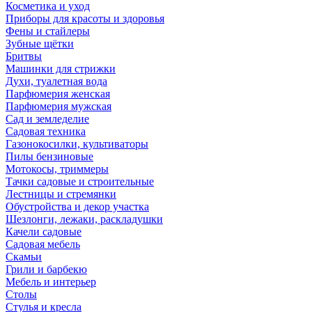
Косметика и уход
Приборы для красоты и здоровья
Фены и стайлеры
Зубные щётки
Бритвы
Машинки для стрижки
Духи, туалетная вода
Парфюмерия женская
Парфюмерия мужская
Сад и земледелие
Садовая техника
Газонокосилки, культиваторы
Пилы бензиновые
Мотокосы, триммеры
Тачки садовые и строительные
Лестницы и стремянки
Обустройства и декор участка
Шезлонги, лежаки, раскладушки
Качели садовые
Садовая мебель
Скамьи
Грили и барбекю
Мебель и интерьер
Столы
Стулья и кресла