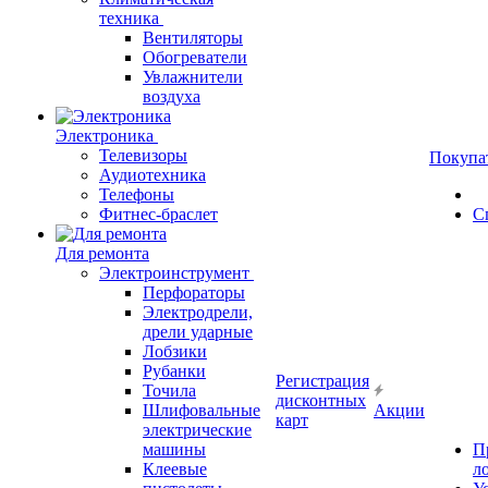
техника
Вентиляторы
Обогреватели
Увлажнители
воздуха
Электроника
Телевизоры
Покупа
Аудиотехника
Телефоны
Фитнес-браслет
С
Для ремонта
Электроинструмент
Перфораторы
Электродрели,
дрели ударные
Лобзики
Рубанки
Регистрация
Точила
дисконтных
Шлифовальные
Акции
карт
электрические
машины
П
Клеевые
л