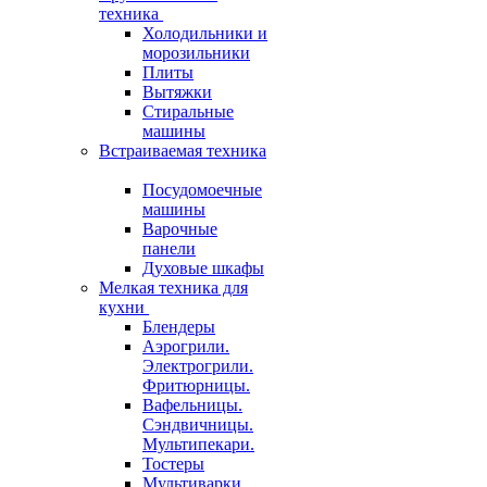
техника
Холодильники и
морозильники
Плиты
Вытяжки
Стиральные
машины
Встраиваемая техника
Посудомоечные
машины
Варочные
панели
Духовые шкафы
Мелкая техника для
кухни
Блендеры
Аэрогрили.
Электрогрили.
Фритюрницы.
Вафельницы.
Сэндвичницы.
Мультипекари.
Тостеры
Мультиварки