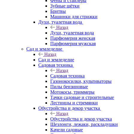
Фены и стайлеры
Зубные щётки
Бритвы
Машинки для стрижки
Духи, туалетная вода
Назад
Духи, туалетная вода
Парфюмерия женская
Парфюмерия мужская
Сад и земледелие
Назад
Сад и земледелие
Садовая техника
Назад
Садовая техника
Газонокосилки, культиваторы
Пилы бензиновые
Мотокосы, триммеры
Тачки садовые и строительные
Лестницы и стремянки
Обустройства и декор участка
Назад
Обустройства и декор участка
Шезлонги, лежаки, раскладушки
Качели садовые