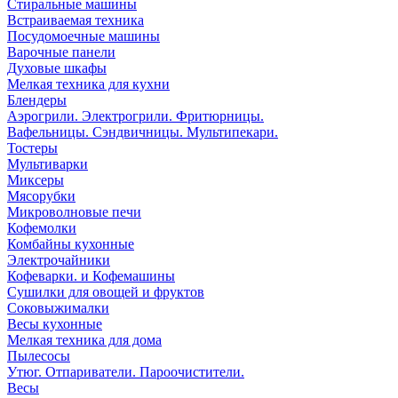
Стиральные машины
Встраиваемая техника
Посудомоечные машины
Варочные панели
Духовые шкафы
Мелкая техника для кухни
Блендеры
Аэрогрили. Электрогрили. Фритюрницы.
Вафельницы. Сэндвичницы. Мультипекари.
Тостеры
Мультиварки
Миксеры
Мясорубки
Микроволновые печи
Кофемолки
Комбайны кухонные
Электрочайники
Кофеварки. и Кофемашины
Сушилки для овощей и фруктов
Соковыжималки
Весы кухонные
Мелкая техника для дома
Пылесосы
Утюг. Отпариватели. Пароочистители.
Весы