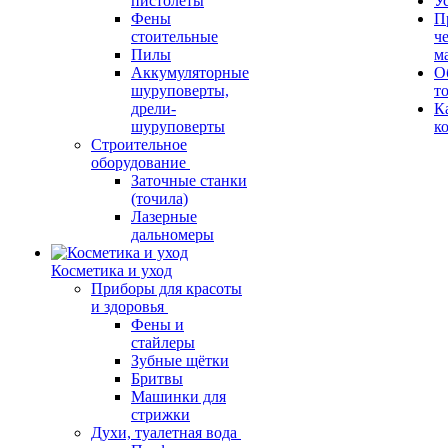
пистолеты
У
Фены
П
стоительные
ч
Пилы
м
Аккумуляторные
О
шуруповерты,
т
дрели-
К
шуруповерты
к
Строительное
оборудование
Заточные станки
(точила)
Лазерные
дальномеры
Косметика и уход
Приборы для красоты
и здоровья
Фены и
стайлеры
Зубные щётки
Бритвы
Машинки для
стрижки
Духи, туалетная вода