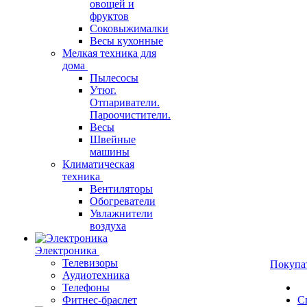
овощей и
фруктов
Соковыжималки
Весы кухонные
Мелкая техника для
дома
Пылесосы
Утюг.
Отпариватели.
Пароочистители.
Весы
Швейные
машины
Климатическая
техника
Вентиляторы
Обогреватели
Увлажнители
воздуха
Электроника
Телевизоры
Покупа
Аудиотехника
Телефоны
Фитнес-браслет
С