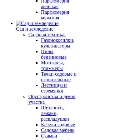
Парфюмерия
женская
Парфюмерия
мужская
Сад и земледелие
Садовая техника
Газонокосилки,
культиваторы
Пилы
бензиновые
Мотокосы,
триммеры
Тачки садовые и
строительные
Лестницы и
стремянки
Обустройства и декор
участка
Шезлонги,
лежаки,
раскладушки
Качели садовые
Садовая мебель
Скамьи