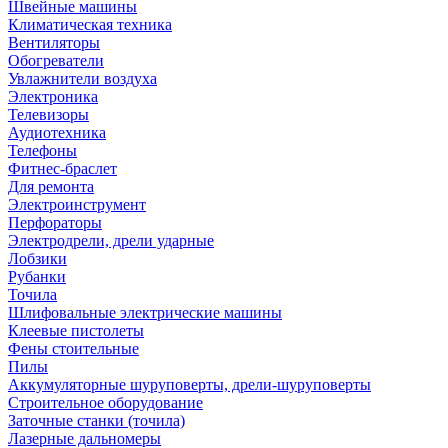
Швейные машины
Климатическая техника
Вентиляторы
Обогреватели
Увлажнители воздуха
Электроника
Телевизоры
Аудиотехника
Телефоны
Фитнес-браслет
Для ремонта
Электроинструмент
Перфораторы
Электродрели, дрели ударные
Лобзики
Рубанки
Точила
Шлифовальные электрические машины
Клеевые пистолеты
Фены стоительные
Пилы
Аккумуляторные шуруповерты, дрели-шуруповерты
Строительное оборудование
Заточные станки (точила)
Лазерные дальномеры