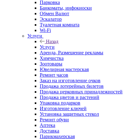
Парковка
Банкоматы, инфокиоски
Обмен Валют
Эскалатор
Туалетная комната
Wi-Fi
Услуги
Назад
Услуги
Аренда, Размещение рекламы
Химчистка
Зоотовары
Ювелирная мастерская
Ремонт часов
Заказ на изготовление очков
Продажа лотерейных билетов
Продажа церковных принадлежностей
Продажа цветов и растений
Упаковка подарков
Изготовление ключей
Установка защитных стекол
Ремонт обуви
Аптека
Доставка
Парикмахерская