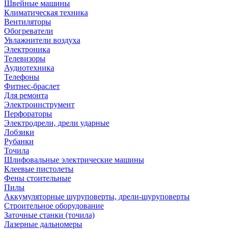
Швейные машины
Климатическая техника
Вентиляторы
Обогреватели
Увлажнители воздуха
Электроника
Телевизоры
Аудиотехника
Телефоны
Фитнес-браслет
Для ремонта
Электроинструмент
Перфораторы
Электродрели, дрели ударные
Лобзики
Рубанки
Точила
Шлифовальные электрические машины
Клеевые пистолеты
Фены стоительные
Пилы
Аккумуляторные шуруповерты, дрели-шуруповерты
Строительное оборудование
Заточные станки (точила)
Лазерные дальномеры