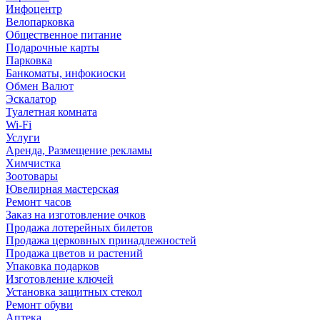
Инфоцентр
Велопарковка
Общественное питание
Подарочные карты
Парковка
Банкоматы, инфокиоски
Обмен Валют
Эскалатор
Туалетная комната
Wi-Fi
Услуги
Аренда, Размещение рекламы
Химчистка
Зоотовары
Ювелирная мастерская
Ремонт часов
Заказ на изготовление очков
Продажа лотерейных билетов
Продажа церковных принадлежностей
Продажа цветов и растений
Упаковка подарков
Изготовление ключей
Установка защитных стекол
Ремонт обуви
Аптека