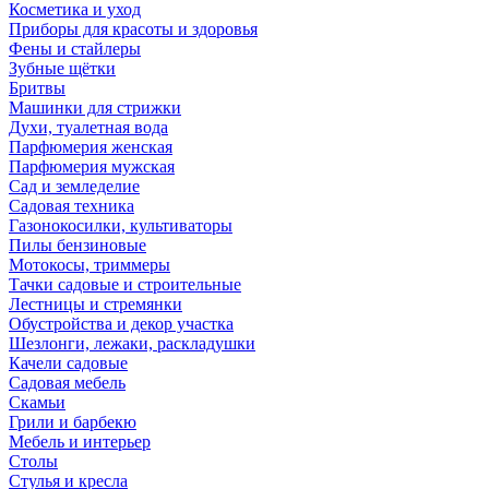
Косметика и уход
Приборы для красоты и здоровья
Фены и стайлеры
Зубные щётки
Бритвы
Машинки для стрижки
Духи, туалетная вода
Парфюмерия женская
Парфюмерия мужская
Сад и земледелие
Садовая техника
Газонокосилки, культиваторы
Пилы бензиновые
Мотокосы, триммеры
Тачки садовые и строительные
Лестницы и стремянки
Обустройства и декор участка
Шезлонги, лежаки, раскладушки
Качели садовые
Садовая мебель
Скамьи
Грили и барбекю
Мебель и интерьер
Столы
Стулья и кресла