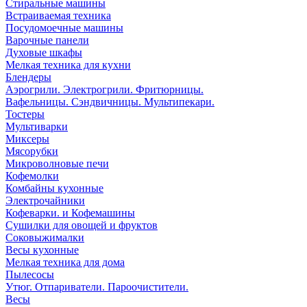
Стиральные машины
Встраиваемая техника
Посудомоечные машины
Варочные панели
Духовые шкафы
Мелкая техника для кухни
Блендеры
Аэрогрили. Электрогрили. Фритюрницы.
Вафельницы. Сэндвичницы. Мультипекари.
Тостеры
Мультиварки
Миксеры
Мясорубки
Микроволновые печи
Кофемолки
Комбайны кухонные
Электрочайники
Кофеварки. и Кофемашины
Сушилки для овощей и фруктов
Соковыжималки
Весы кухонные
Мелкая техника для дома
Пылесосы
Утюг. Отпариватели. Пароочистители.
Весы