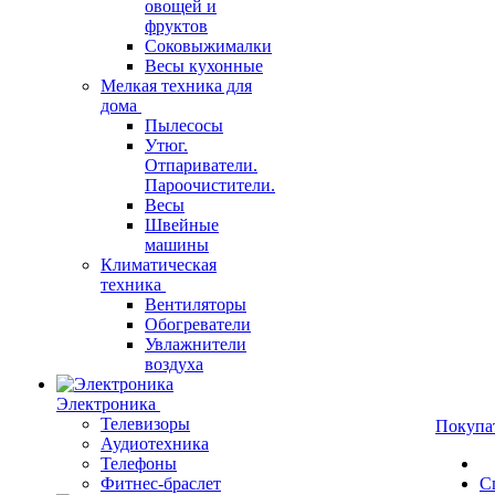
овощей и
фруктов
Соковыжималки
Весы кухонные
Мелкая техника для
дома
Пылесосы
Утюг.
Отпариватели.
Пароочистители.
Весы
Швейные
машины
Климатическая
техника
Вентиляторы
Обогреватели
Увлажнители
воздуха
Электроника
Телевизоры
Покупа
Аудиотехника
Телефоны
Фитнес-браслет
С