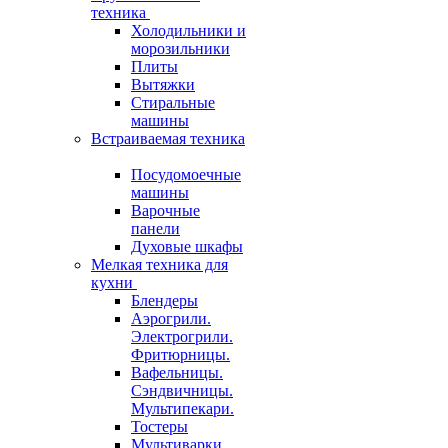
техника
Холодильники и
морозильники
Плиты
Вытяжки
Стиральные
машины
Встраиваемая техника
Посудомоечные
машины
Варочные
панели
Духовые шкафы
Мелкая техника для
кухни
Блендеры
Аэрогрили.
Электрогрили.
Фритюрницы.
Вафельницы.
Сэндвичницы.
Мультипекари.
Тостеры
Мультиварки