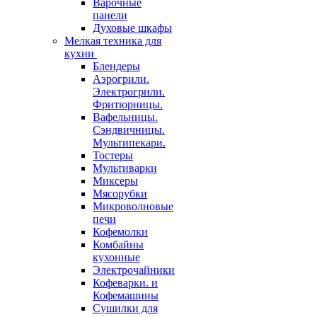
Варочные
панели
Духовые шкафы
Мелкая техника для
кухни
Блендеры
Аэрогрили.
Электрогрили.
Фритюрницы.
Вафельницы.
Сэндвичницы.
Мультипекари.
Тостеры
Мультиварки
Миксеры
Мясорубки
Микроволновые
печи
Кофемолки
Комбайны
кухонные
Электрочайники
Кофеварки. и
Кофемашины
Сушилки для