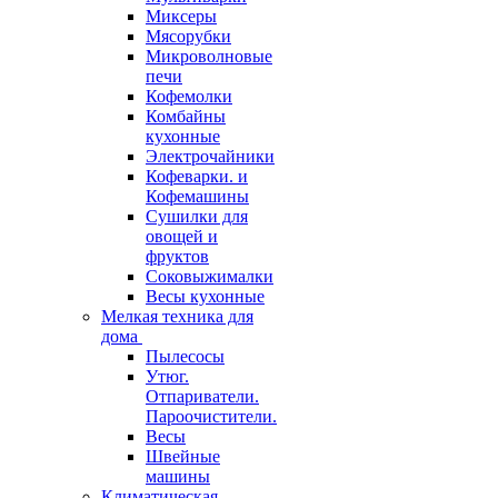
Миксеры
Мясорубки
Микроволновые
печи
Кофемолки
Комбайны
кухонные
Электрочайники
Кофеварки. и
Кофемашины
Сушилки для
овощей и
фруктов
Соковыжималки
Весы кухонные
Мелкая техника для
дома
Пылесосы
Утюг.
Отпариватели.
Пароочистители.
Весы
Швейные
машины
Климатическая