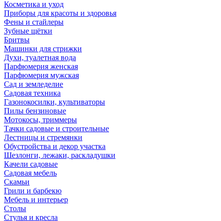
Косметика и уход
Приборы для красоты и здоровья
Фены и стайлеры
Зубные щётки
Бритвы
Машинки для стрижки
Духи, туалетная вода
Парфюмерия женская
Парфюмерия мужская
Сад и земледелие
Садовая техника
Газонокосилки, культиваторы
Пилы бензиновые
Мотокосы, триммеры
Тачки садовые и строительные
Лестницы и стремянки
Обустройства и декор участка
Шезлонги, лежаки, раскладушки
Качели садовые
Садовая мебель
Скамьи
Грили и барбекю
Мебель и интерьер
Столы
Стулья и кресла