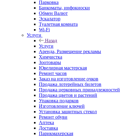
Парковка
Банкоматы, инфокиоски
Обмен Валют
Эскалатор
Туалетная комната
Wi-Fi
Услуги
Назад
Услуги
Аренда, Размещение рекламы
Химчистка
Зоотовары
Ювелирная мастерская
Ремонт часов
Заказ на изготовление очков
Продажа лотерейных билетов
Продажа церковных принадлежностей
Продажа цветов и растений
Упаковка подарков
Изготовление ключей
Установка защитных стекол
Ремонт обуви
Аптека
Доставка
Парикмахерская