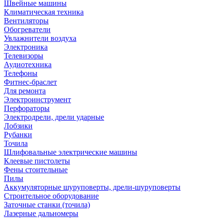
Швейные машины
Климатическая техника
Вентиляторы
Обогреватели
Увлажнители воздуха
Электроника
Телевизоры
Аудиотехника
Телефоны
Фитнес-браслет
Для ремонта
Электроинструмент
Перфораторы
Электродрели, дрели ударные
Лобзики
Рубанки
Точила
Шлифовальные электрические машины
Клеевые пистолеты
Фены стоительные
Пилы
Аккумуляторные шуруповерты, дрели-шуруповерты
Строительное оборудование
Заточные станки (точила)
Лазерные дальномеры