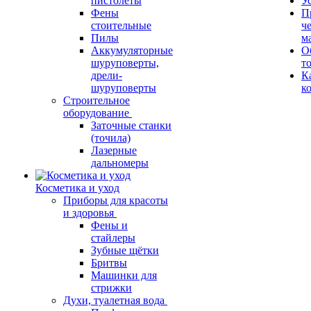
пистолеты
У
Фены
П
стоительные
ч
Пилы
м
Аккумуляторные
О
шуруповерты,
т
дрели-
К
шуруповерты
к
Строительное
оборудование
Заточные станки
(точила)
Лазерные
дальномеры
Косметика и уход
Приборы для красоты
и здоровья
Фены и
стайлеры
Зубные щётки
Бритвы
Машинки для
стрижки
Духи, туалетная вода