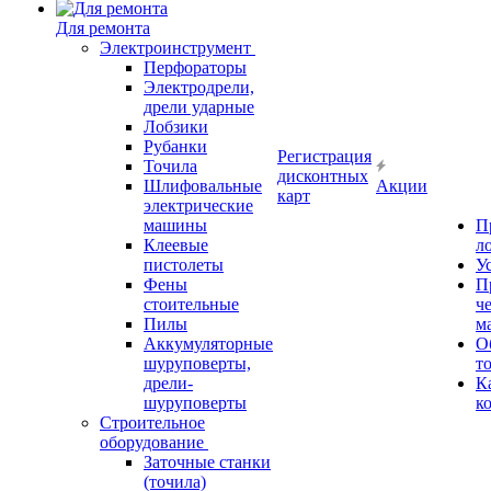
Для ремонта
Электроинструмент
Перфораторы
Электродрели,
дрели ударные
Лобзики
Рубанки
Регистрация
Точила
дисконтных
Шлифовальные
Акции
карт
электрические
машины
П
Клеевые
л
пистолеты
У
Фены
П
стоительные
ч
Пилы
м
Аккумуляторные
О
шуруповерты,
т
дрели-
К
шуруповерты
к
Строительное
оборудование
Заточные станки
(точила)