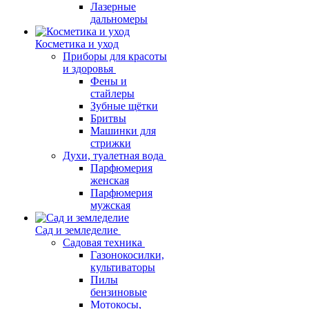
Лазерные
дальномеры
Косметика и уход
Приборы для красоты
и здоровья
Фены и
стайлеры
Зубные щётки
Бритвы
Машинки для
стрижки
Духи, туалетная вода
Парфюмерия
женская
Парфюмерия
мужская
Сад и земледелие
Садовая техника
Газонокосилки,
культиваторы
Пилы
бензиновые
Мотокосы,