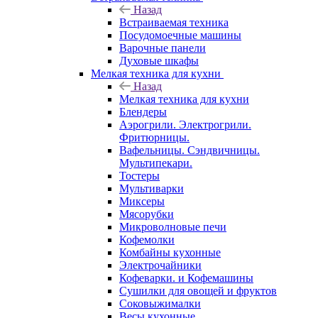
Назад
Встраиваемая техника
Посудомоечные машины
Варочные панели
Духовые шкафы
Мелкая техника для кухни
Назад
Мелкая техника для кухни
Блендеры
Аэрогрили. Электрогрили.
Фритюрницы.
Вафельницы. Сэндвичницы.
Мультипекари.
Тостеры
Мультиварки
Миксеры
Мясорубки
Микроволновые печи
Кофемолки
Комбайны кухонные
Электрочайники
Кофеварки. и Кофемашины
Сушилки для овощей и фруктов
Соковыжималки
Весы кухонные