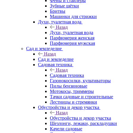
Фены и стайлеры
Зубные щётки
Бритвы
Машинки для стрижки
Духи, туалетная вода
Назад
Духи, туалетная вода
Парфюмерия женская
Парфюмерия мужская
Сад и земледелие
Назад
Сад и земледелие
Садовая техника
Назад
Садовая техника
Газонокосилки, культиваторы
Пилы бензиновые
Мотокосы, триммеры
Тачки садовые и строительные
Лестницы и стремянки
Обустройства и декор участка
Назад
Обустройства и декор участка
Шезлонги, лежаки, раскладушки
Качели садовые