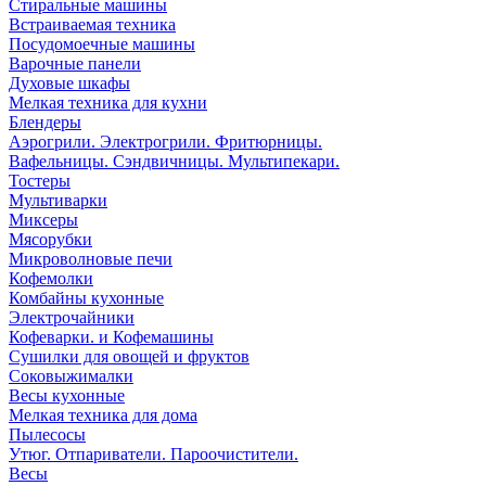
Стиральные машины
Встраиваемая техника
Посудомоечные машины
Варочные панели
Духовые шкафы
Мелкая техника для кухни
Блендеры
Аэрогрили. Электрогрили. Фритюрницы.
Вафельницы. Сэндвичницы. Мультипекари.
Тостеры
Мультиварки
Миксеры
Мясорубки
Микроволновые печи
Кофемолки
Комбайны кухонные
Электрочайники
Кофеварки. и Кофемашины
Сушилки для овощей и фруктов
Соковыжималки
Весы кухонные
Мелкая техника для дома
Пылесосы
Утюг. Отпариватели. Пароочистители.
Весы