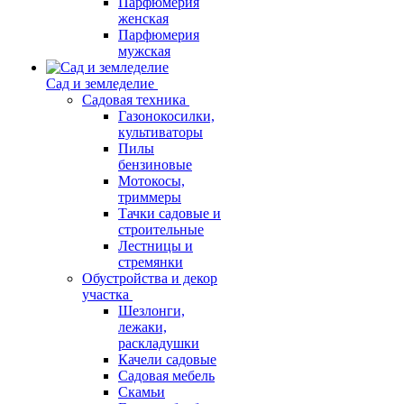
Парфюмерия
женская
Парфюмерия
мужская
Сад и земледелие
Садовая техника
Газонокосилки,
культиваторы
Пилы
бензиновые
Мотокосы,
триммеры
Тачки садовые и
строительные
Лестницы и
стремянки
Обустройства и декор
участка
Шезлонги,
лежаки,
раскладушки
Качели садовые
Садовая мебель
Скамьи