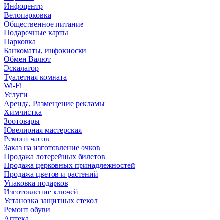
Инфоцентр
Велопарковка
Общественное питание
Подарочные карты
Парковка
Банкоматы, инфокиоски
Обмен Валют
Эскалатор
Туалетная комната
Wi-Fi
Услуги
Аренда, Размещение рекламы
Химчистка
Зоотовары
Ювелирная мастерская
Ремонт часов
Заказ на изготовление очков
Продажа лотерейных билетов
Продажа церковных принадлежностей
Продажа цветов и растений
Упаковка подарков
Изготовление ключей
Установка защитных стекол
Ремонт обуви
Аптека