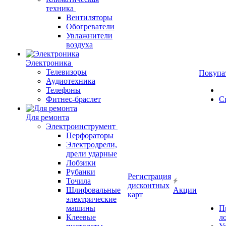
техника
Вентиляторы
Обогреватели
Увлажнители
воздуха
Электроника
Телевизоры
Покупа
Аудиотехника
Телефоны
Фитнес-браслет
С
Для ремонта
Электроинструмент
Перфораторы
Электродрели,
дрели ударные
Лобзики
Рубанки
Регистрация
Точила
дисконтных
Шлифовальные
Акции
карт
электрические
машины
П
Клеевые
л