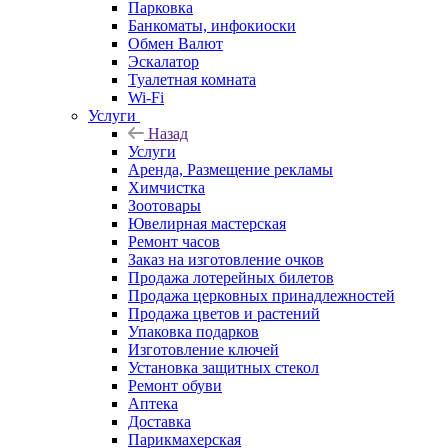
Парковка
Банкоматы, инфокиоски
Обмен Валют
Эскалатор
Туалетная комната
Wi-Fi
Услуги
Назад
Услуги
Аренда, Размещение рекламы
Химчистка
Зоотовары
Ювелирная мастерская
Ремонт часов
Заказ на изготовление очков
Продажа лотерейных билетов
Продажа церковных принадлежностей
Продажа цветов и растений
Упаковка подарков
Изготовление ключей
Установка защитных стекол
Ремонт обуви
Аптека
Доставка
Парикмахерская