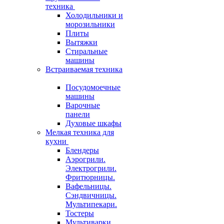
техника
Холодильники и
морозильники
Плиты
Вытяжки
Стиральные
машины
Встраиваемая техника
Посудомоечные
машины
Варочные
панели
Духовые шкафы
Мелкая техника для
кухни
Блендеры
Аэрогрили.
Электрогрили.
Фритюрницы.
Вафельницы.
Сэндвичницы.
Мультипекари.
Тостеры
Мультиварки