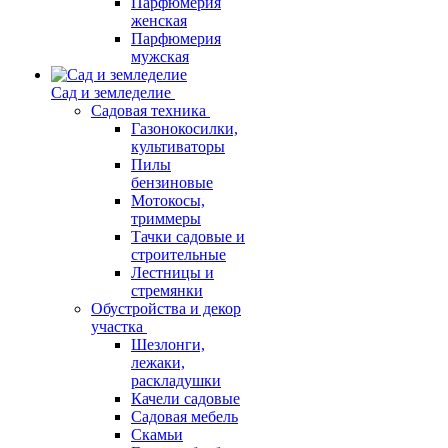
Парфюмерия
женская
Парфюмерия
мужская
Сад и земледелие
Садовая техника
Газонокосилки,
культиваторы
Пилы
бензиновые
Мотокосы,
триммеры
Тачки садовые и
строительные
Лестницы и
стремянки
Обустройства и декор
участка
Шезлонги,
лежаки,
раскладушки
Качели садовые
Садовая мебель
Скамьи