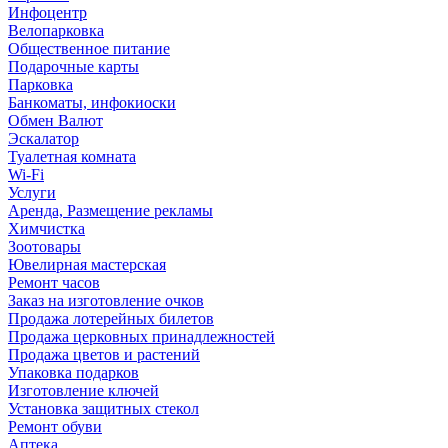
Инфоцентр
Велопарковка
Общественное питание
Подарочные карты
Парковка
Банкоматы, инфокиоски
Обмен Валют
Эскалатор
Туалетная комната
Wi-Fi
Услуги
Аренда, Размещение рекламы
Химчистка
Зоотовары
Ювелирная мастерская
Ремонт часов
Заказ на изготовление очков
Продажа лотерейных билетов
Продажа церковных принадлежностей
Продажа цветов и растений
Упаковка подарков
Изготовление ключей
Установка защитных стекол
Ремонт обуви
Аптека