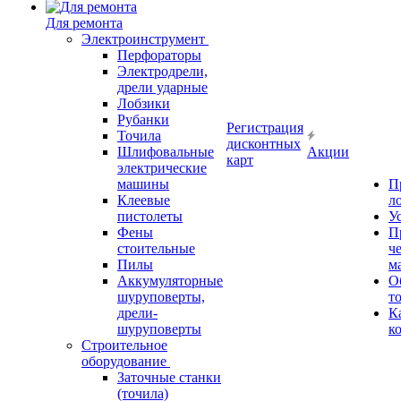
Для ремонта
Электроинструмент
Перфораторы
Электродрели,
дрели ударные
Лобзики
Рубанки
Регистрация
Точила
дисконтных
Шлифовальные
Акции
карт
электрические
машины
П
Клеевые
л
пистолеты
У
Фены
П
стоительные
ч
Пилы
м
Аккумуляторные
О
шуруповерты,
т
дрели-
К
шуруповерты
к
Строительное
оборудование
Заточные станки
(точила)