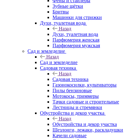
Фены и стайлеры
Зубные щётки
Бритвы
Машинки для стрижки
Духи, туалетная вода
Назад
Духи, туалетная вода
Парфюмерия женская
Парфюмерия мужская
Сад и земледелие
Назад
Сад и земледелие
Садовая техника
Назад
Садовая техника
Газонокосилки, культиваторы
Пилы бензиновые
Мотокосы, триммеры
Тачки садовые и строительные
Лестницы и стремянки
Обустройства и декор участка
Назад
Обустройства и декор участка
Шезлонги, лежаки, раскладушки
Качели садовые