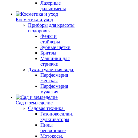
Лазерные
дальномеры
Косметика и уход
Приборы для красоты
и здоровья
Фены и
стайлеры
Зубные щётки
Бритвы
Машинки для
стрижки
Духи, туалетная вода
Парфюмерия
женская
Парфюмерия
мужская
Сад и земледелие
Садовая техника
Газонокосилки,
культиваторы
Пилы
бензиновые
Мотокосы,