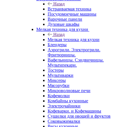
Назад
Встраиваемая техника
Посудомоечные машины
Варочные панели
Духовые шкафы
Мелкая техника для кухни
Назад
Мелкая техника для кухни
Блендеры
Аэрогрили. Электрогрили.
Фритюрницы.
Вафельницы. Сэндвичницы.
Мультипекари.
Тостеры
Мультиварки
Миксеры
Мясорубки
Микроволновые печи
Кофемолки
Комбайны кухонные
Электрочайники
Кофеварки. и Кофемашины
Сушилки для овощей и фруктов
Соковыжималки
Весы кухонные