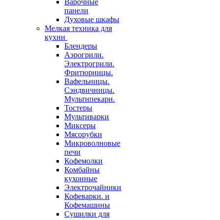
Варочные
панели
Духовые шкафы
Мелкая техника для
кухни
Блендеры
Аэрогрили.
Электрогрили.
Фритюрницы.
Вафельницы.
Сэндвичницы.
Мультипекари.
Тостеры
Мультиварки
Миксеры
Мясорубки
Микроволновые
печи
Кофемолки
Комбайны
кухонные
Электрочайники
Кофеварки. и
Кофемашины
Сушилки для