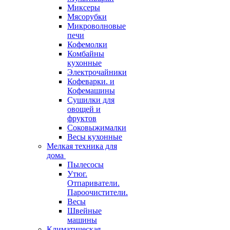
Миксеры
Мясорубки
Микроволновые
печи
Кофемолки
Комбайны
кухонные
Электрочайники
Кофеварки. и
Кофемашины
Сушилки для
овощей и
фруктов
Соковыжималки
Весы кухонные
Мелкая техника для
дома
Пылесосы
Утюг.
Отпариватели.
Пароочистители.
Весы
Швейные
машины
Климатическая