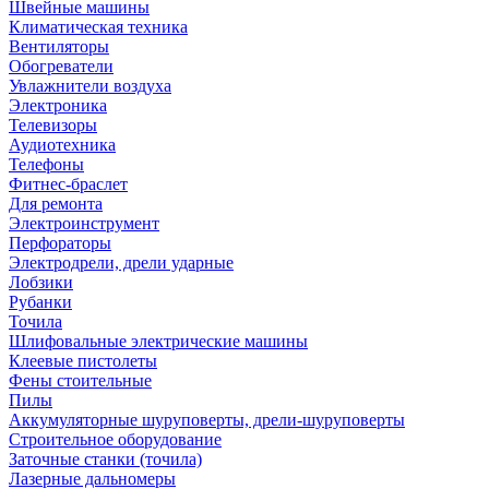
Швейные машины
Климатическая техника
Вентиляторы
Обогреватели
Увлажнители воздуха
Электроника
Телевизоры
Аудиотехника
Телефоны
Фитнес-браслет
Для ремонта
Электроинструмент
Перфораторы
Электродрели, дрели ударные
Лобзики
Рубанки
Точила
Шлифовальные электрические машины
Клеевые пистолеты
Фены стоительные
Пилы
Аккумуляторные шуруповерты, дрели-шуруповерты
Строительное оборудование
Заточные станки (точила)
Лазерные дальномеры