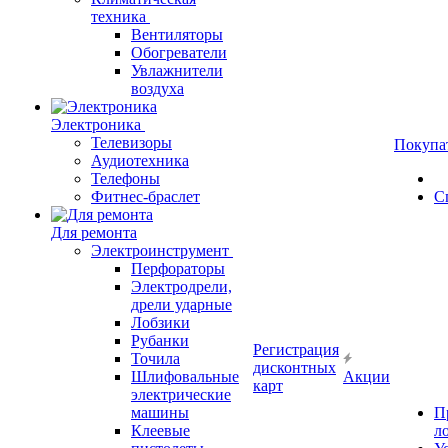
техника
Вентиляторы
Обогреватели
Увлажнители
воздуха
Электроника
Телевизоры
Покупа
Аудиотехника
Телефоны
Фитнес-браслет
С
Для ремонта
Электроинструмент
Перфораторы
Электродрели,
дрели ударные
Лобзики
Рубанки
Регистрация
Точила
дисконтных
Шлифовальные
Акции
карт
электрические
машины
П
Клеевые
л