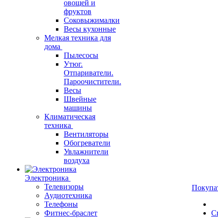
овощей и
фруктов
Соковыжималки
Весы кухонные
Мелкая техника для
дома
Пылесосы
Утюг.
Отпариватели.
Пароочистители.
Весы
Швейные
машины
Климатическая
техника
Вентиляторы
Обогреватели
Увлажнители
воздуха
Электроника
Телевизоры
Покупа
Аудиотехника
Телефоны
Фитнес-браслет
С