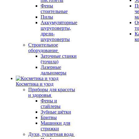
пистолеты
У
Фены
П
стоительные
ч
Пилы
м
Аккумуляторные
О
шуруповерты,
т
дрели-
К
шуруповерты
к
Строительное
оборудование
Заточные станки
(точила)
Лазерные
дальномеры
Косметика и уход
Приборы для красоты
и здоровья
Фены и
стайлеры
Зубные щётки
Бритвы
Машинки для
стрижки
Духи, туалетная вода