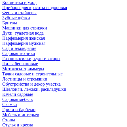
Косметика и уход
Приборы для красоты и здоровья
Фены и стайлеры
Зубные щётки
Бритвы
Машинки для стрижки
Духи, туалетная вода
Парфюмерия женская
Парфюмерия мужская
Сад и земледелие
Садовая техника
Газонокосилки, культиваторы
Пилы бензиновые
Мотокосы, триммеры
Тачки садовые и строительные
Лестницы и стремянки
Обустройства и декор участка
Шезлонги, лежаки, раскладушки
Качели садовые
Садовая мебель
Скамьи
Грили и барбекю
Мебель и интерьер
Столы
Стулья и кресла