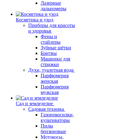
Лазерные
дальномеры
Косметика и уход
Приборы для красоты
и здоровья
Фены и
стайлеры
Зубные щётки
Бритвы
Машинки для
стрижки
Духи, туалетная вода
Парфюмерия
женская
Парфюмерия
мужская
Сад и земледелие
Садовая техника
Газонокосилки,
культиваторы
Пилы
бензиновые
Мотокосы,