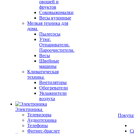
овощей и
фруктов
Соковыжималки
Весы кухонные
Мелкая техника для
дома
Пылесосы
Утюг.
Отпариватели.
Пароочистители.
Весы
Швейные
машины
Климатическая
техника
Вентиляторы
Обогреватели
Увлажнители
воздуха
Электроника
Телевизоры
Покупа
Аудиотехника
Телефоны
Фитнес-браслет
С