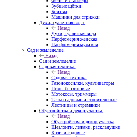
Фены и стайлеры
Зубные щётки
Бритвы
Машинки для стрижки
Духи, туалетная вода
Назад
Духи, туалетная вода
Парфюмерия женская
Парфюмерия мужская
Сад и земледелие
Назад
Сад и земледелие
Садовая техника
Назад
Садовая техника
Газонокосилки, культиваторы
Пилы бензиновые
Мотокосы, триммеры
Тачки садовые и строительные
Лестницы и стремянки
Обустройства и декор участка
Назад
Обустройства и декор участка
Шезлонги, лежаки, раскладушки
Качели садовые