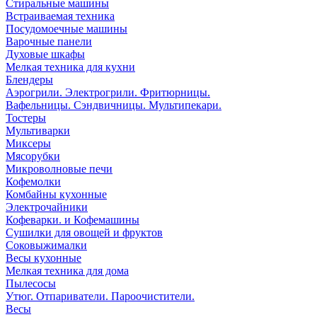
Стиральные машины
Встраиваемая техника
Посудомоечные машины
Варочные панели
Духовые шкафы
Мелкая техника для кухни
Блендеры
Аэрогрили. Электрогрили. Фритюрницы.
Вафельницы. Сэндвичницы. Мультипекари.
Тостеры
Мультиварки
Миксеры
Мясорубки
Микроволновые печи
Кофемолки
Комбайны кухонные
Электрочайники
Кофеварки. и Кофемашины
Сушилки для овощей и фруктов
Соковыжималки
Весы кухонные
Мелкая техника для дома
Пылесосы
Утюг. Отпариватели. Пароочистители.
Весы