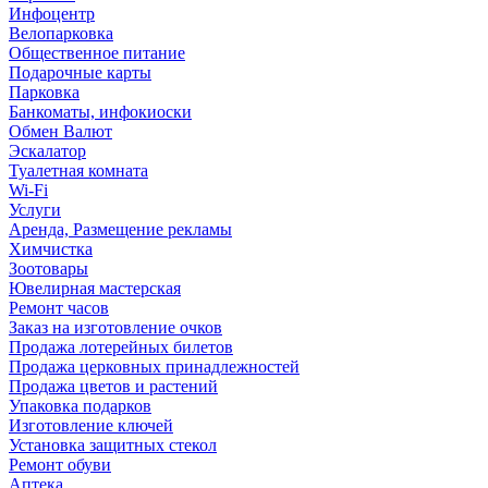
Инфоцентр
Велопарковка
Общественное питание
Подарочные карты
Парковка
Банкоматы, инфокиоски
Обмен Валют
Эскалатор
Туалетная комната
Wi-Fi
Услуги
Аренда, Размещение рекламы
Химчистка
Зоотовары
Ювелирная мастерская
Ремонт часов
Заказ на изготовление очков
Продажа лотерейных билетов
Продажа церковных принадлежностей
Продажа цветов и растений
Упаковка подарков
Изготовление ключей
Установка защитных стекол
Ремонт обуви
Аптека