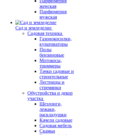
Парфюмерия
женская
Парфюмерия
мужская
Сад и земледелие
Садовая техника
Газонокосилки,
культиваторы
Пилы
бензиновые
Мотокосы,
триммеры
Тачки садовые и
строительные
Лестницы и
стремянки
Обустройства и декор
участка
Шезлонги,
лежаки,
раскладушки
Качели садовые
Садовая мебель
Скамьи