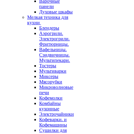
Варочные
панели
Духовые шкафы
Мелкая техника для
кухни
Блендеры
Аэрогрили.
Электрогрили.
Фритюрницы.
Вафельницы.
Сэндвичницы.
Мультипекари.
Тостеры
Мультиварки
Миксеры
Мясорубки
Микроволновые
печи
Кофемолки
Комбайны
кухонные
Электрочайники
Кофеварки. и
Кофемашины
Сушилки для