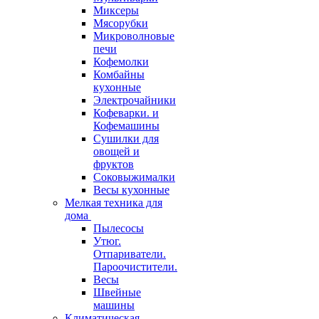
Миксеры
Мясорубки
Микроволновые
печи
Кофемолки
Комбайны
кухонные
Электрочайники
Кофеварки. и
Кофемашины
Сушилки для
овощей и
фруктов
Соковыжималки
Весы кухонные
Мелкая техника для
дома
Пылесосы
Утюг.
Отпариватели.
Пароочистители.
Весы
Швейные
машины
Климатическая