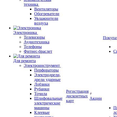
техника
Вентиляторы
Обогреватели
Увлажнители
воздуха
Электроника
Телевизоры
Покупа
Аудиотехника
Телефоны
Фитнес-браслет
С
Для ремонта
Электроинструмент
Перфораторы
Электродрели,
дрели ударные
Лобзики
Рубанки
Регистрация
Точила
дисконтных
Шлифовальные
Акции
карт
электрические
машины
П
Клеевые
л