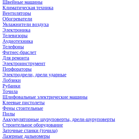
Швейные машины
Климатическая техника
Вентиляторы
Обогреватели
Увлажнители воздуха
Электроника
Телевизоры
Аудиотехника
Телефоны
Фитнес-браслет
Для ремонта
Электроинструмент
Перфораторы
Электродрели, дрели ударные
Лобзики
Рубанки
Точила
Шлифовальные электрические машины
Клеевые пистолеты
Фены стоительные
Пилы
Аккумуляторные шуруповерты, дрели-шуруповерты
Строительное оборудование
Заточные станки (точила)
Лазерные дальномеры