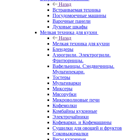
Назад
Встраиваемая техника
Посудомоечные машины
Варочные панели
Духовые шкафы
Мелкая техника для кухни
Назад
Мелкая техника для кухни
Блендеры
Аэрогрили. Электрогрили.
Фритюрницы.
Вафельницы. Сэндвичницы.
Мультипекари.
Тостеры
Мультиварки
Миксеры
Мясорубки
Микроволновые печи
Кофемолки
Комбайны кухонные
Электрочайники
Кофеварки. и Кофемашины
Сушилки для овощей и фруктов
Соковыжималки
Весы кухонные