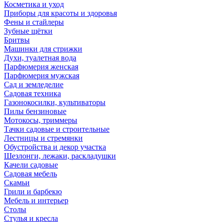
Косметика и уход
Приборы для красоты и здоровья
Фены и стайлеры
Зубные щётки
Бритвы
Машинки для стрижки
Духи, туалетная вода
Парфюмерия женская
Парфюмерия мужская
Сад и земледелие
Садовая техника
Газонокосилки, культиваторы
Пилы бензиновые
Мотокосы, триммеры
Тачки садовые и строительные
Лестницы и стремянки
Обустройства и декор участка
Шезлонги, лежаки, раскладушки
Качели садовые
Садовая мебель
Скамьи
Грили и барбекю
Мебель и интерьер
Столы
Стулья и кресла