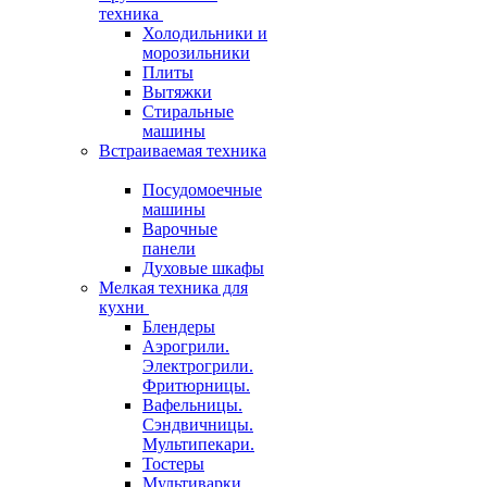
техника
Холодильники и
морозильники
Плиты
Вытяжки
Стиральные
машины
Встраиваемая техника
Посудомоечные
машины
Варочные
панели
Духовые шкафы
Мелкая техника для
кухни
Блендеры
Аэрогрили.
Электрогрили.
Фритюрницы.
Вафельницы.
Сэндвичницы.
Мультипекари.
Тостеры
Мультиварки