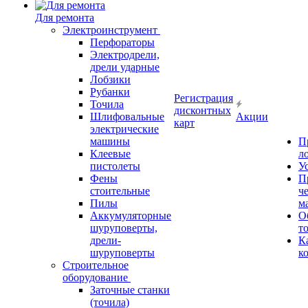
Для ремонта
Электроинструмент
Перфораторы
Электродрели,
дрели ударные
Лобзики
Рубанки
Регистрация
Точила
дисконтных
Шлифовальные
Акции
карт
электрические
машины
П
Клеевые
л
пистолеты
У
Фены
П
стоительные
ч
Пилы
м
Аккумуляторные
О
шуруповерты,
т
дрели-
К
шуруповерты
к
Строительное
оборудование
Заточные станки
(точила)