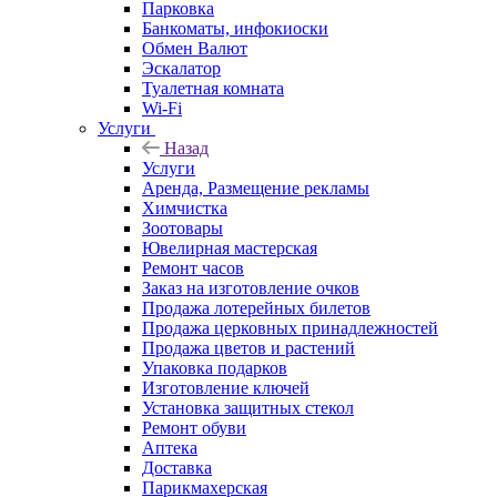
Парковка
Банкоматы, инфокиоски
Обмен Валют
Эскалатор
Туалетная комната
Wi-Fi
Услуги
Назад
Услуги
Аренда, Размещение рекламы
Химчистка
Зоотовары
Ювелирная мастерская
Ремонт часов
Заказ на изготовление очков
Продажа лотерейных билетов
Продажа церковных принадлежностей
Продажа цветов и растений
Упаковка подарков
Изготовление ключей
Установка защитных стекол
Ремонт обуви
Аптека
Доставка
Парикмахерская