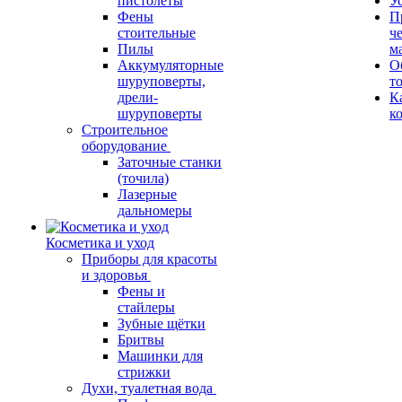
пистолеты
У
Фены
П
стоительные
ч
Пилы
м
Аккумуляторные
О
шуруповерты,
т
дрели-
К
шуруповерты
к
Строительное
оборудование
Заточные станки
(точила)
Лазерные
дальномеры
Косметика и уход
Приборы для красоты
и здоровья
Фены и
стайлеры
Зубные щётки
Бритвы
Машинки для
стрижки
Духи, туалетная вода