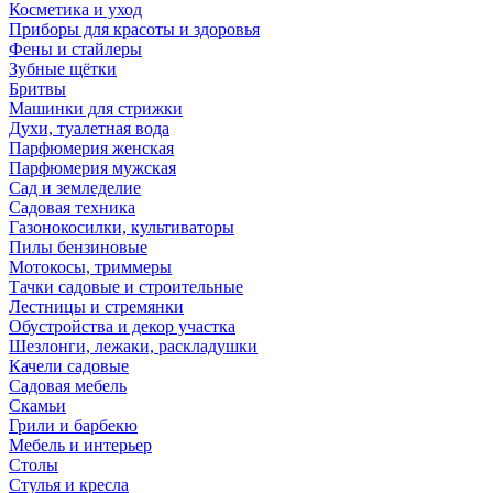
Косметика и уход
Приборы для красоты и здоровья
Фены и стайлеры
Зубные щётки
Бритвы
Машинки для стрижки
Духи, туалетная вода
Парфюмерия женская
Парфюмерия мужская
Сад и земледелие
Садовая техника
Газонокосилки, культиваторы
Пилы бензиновые
Мотокосы, триммеры
Тачки садовые и строительные
Лестницы и стремянки
Обустройства и декор участка
Шезлонги, лежаки, раскладушки
Качели садовые
Садовая мебель
Скамьи
Грили и барбекю
Мебель и интерьер
Столы
Стулья и кресла