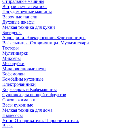
Стиральные машины
Встраиваемая техника
Посудомоечные машины
Варочные панели
Духовые шкафы
Мелкая техника для кухни
Блендеры
Аэрогрили. Электрогрили. Фритюрницы.
Вафельницы. Сэндвичницы. Мультипекари.
Тостеры
Мультиварки
Миксеры
Мясорубки
Микроволновые печи
Кофемолки
Комбайны кухонные
Электрочайники
Кофеварки. и Кофемашины
Сушилки для овощей и фруктов
Соковыжималки
Весы кухонные
Мелкая техника для дома
Пылесосы
Утюг. Отпариватели. Пароочистители.
Весы