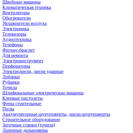
Швейные машины
Климатическая техника
Вентиляторы
Обогреватели
Увлажнители воздуха
Электроника
Телевизоры
Аудиотехника
Телефоны
Фитнес-браслет
Для ремонта
Электроинструмент
Перфораторы
Электродрели, дрели ударные
Лобзики
Рубанки
Точила
Шлифовальные электрические машины
Клеевые пистолеты
Фены стоительные
Пилы
Аккумуляторные шуруповерты, дрели-шуруповерты
Строительное оборудование
Заточные станки (точила)
Лазерные дальномеры