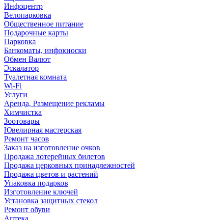
Инфоцентр
Велопарковка
Общественное питание
Подарочные карты
Парковка
Банкоматы, инфокиоски
Обмен Валют
Эскалатор
Туалетная комната
Wi-Fi
Услуги
Аренда, Размещение рекламы
Химчистка
Зоотовары
Ювелирная мастерская
Ремонт часов
Заказ на изготовление очков
Продажа лотерейных билетов
Продажа церковных принадлежностей
Продажа цветов и растений
Упаковка подарков
Изготовление ключей
Установка защитных стекол
Ремонт обуви
Аптека