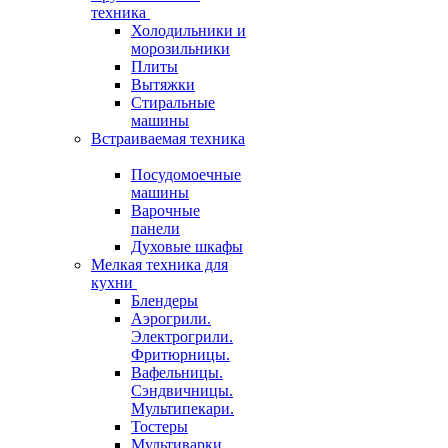
техника
Холодильники и
морозильники
Плиты
Вытяжки
Стиральные
машины
Встраиваемая техника
Посудомоечные
машины
Варочные
панели
Духовые шкафы
Мелкая техника для
кухни
Блендеры
Аэрогрили.
Электрогрили.
Фритюрницы.
Вафельницы.
Сэндвичницы.
Мультипекари.
Тостеры
Мультиварки