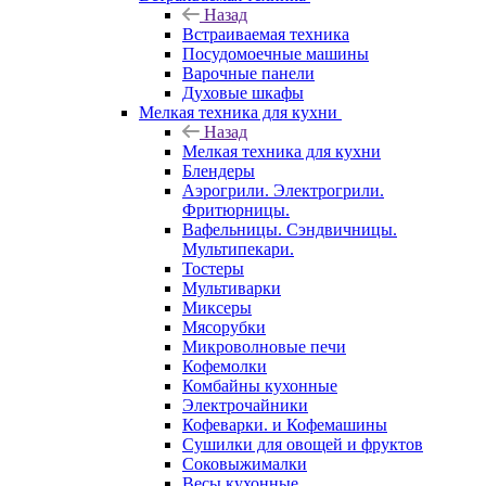
Назад
Встраиваемая техника
Посудомоечные машины
Варочные панели
Духовые шкафы
Мелкая техника для кухни
Назад
Мелкая техника для кухни
Блендеры
Аэрогрили. Электрогрили.
Фритюрницы.
Вафельницы. Сэндвичницы.
Мультипекари.
Тостеры
Мультиварки
Миксеры
Мясорубки
Микроволновые печи
Кофемолки
Комбайны кухонные
Электрочайники
Кофеварки. и Кофемашины
Сушилки для овощей и фруктов
Соковыжималки
Весы кухонные