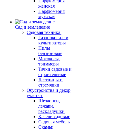
Парфюмерия
женская
Парфюмерия
мужская
Сад и земледелие
Садовая техника
Газонокосилки,
культиваторы
Пилы
бензиновые
Мотокосы,
триммеры
Тачки садовые и
строительные
Лестницы и
стремянки
Обустройства и декор
участка
Шезлонги,
лежаки,
раскладушки
Качели садовые
Садовая мебель
Скамьи