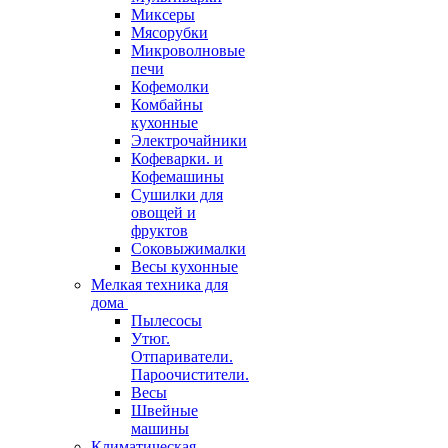
Миксеры
Мясорубки
Микроволновые
печи
Кофемолки
Комбайны
кухонные
Электрочайники
Кофеварки. и
Кофемашины
Сушилки для
овощей и
фруктов
Соковыжималки
Весы кухонные
Мелкая техника для
дома
Пылесосы
Утюг.
Отпариватели.
Пароочистители.
Весы
Швейные
машины
Климатическая