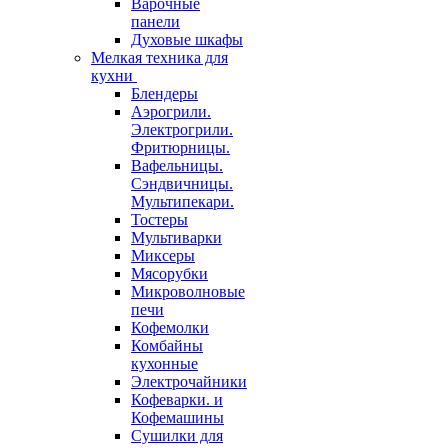
Варочные
панели
Духовые шкафы
Мелкая техника для
кухни
Блендеры
Аэрогрили.
Электрогрили.
Фритюрницы.
Вафельницы.
Сэндвичницы.
Мультипекари.
Тостеры
Мультиварки
Миксеры
Мясорубки
Микроволновые
печи
Кофемолки
Комбайны
кухонные
Электрочайники
Кофеварки. и
Кофемашины
Сушилки для