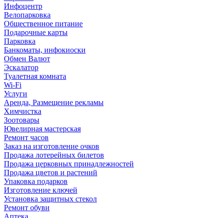
Инфоцентр
Велопарковка
Общественное питание
Подарочные карты
Парковка
Банкоматы, инфокиоски
Обмен Валют
Эскалатор
Туалетная комната
Wi-Fi
Услуги
Аренда, Размещение рекламы
Химчистка
Зоотовары
Ювелирная мастерская
Ремонт часов
Заказ на изготовление очков
Продажа лотерейных билетов
Продажа церковных принадлежностей
Продажа цветов и растений
Упаковка подарков
Изготовление ключей
Установка защитных стекол
Ремонт обуви
Аптека