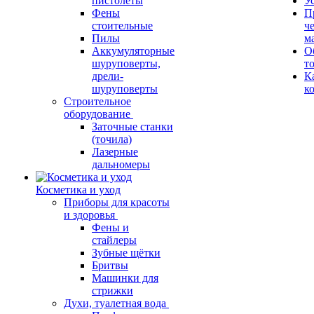
пистолеты
У
Фены
П
стоительные
ч
Пилы
м
Аккумуляторные
О
шуруповерты,
т
дрели-
К
шуруповерты
к
Строительное
оборудование
Заточные станки
(точила)
Лазерные
дальномеры
Косметика и уход
Приборы для красоты
и здоровья
Фены и
стайлеры
Зубные щётки
Бритвы
Машинки для
стрижки
Духи, туалетная вода