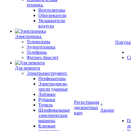
техника
Вентиляторы
Обогреватели
Увлажнители
воздуха
Электроника
Телевизоры
Покупа
Аудиотехника
Телефоны
Фитнес-браслет
С
Для ремонта
Электроинструмент
Перфораторы
Электродрели,
дрели ударные
Лобзики
Рубанки
Регистрация
Точила
дисконтных
Шлифовальные
Акции
карт
электрические
машины
П
Клеевые
л