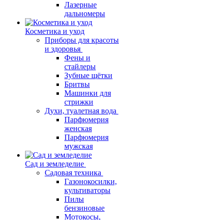
Лазерные
дальномеры
Косметика и уход
Приборы для красоты
и здоровья
Фены и
стайлеры
Зубные щётки
Бритвы
Машинки для
стрижки
Духи, туалетная вода
Парфюмерия
женская
Парфюмерия
мужская
Сад и земледелие
Садовая техника
Газонокосилки,
культиваторы
Пилы
бензиновые
Мотокосы,