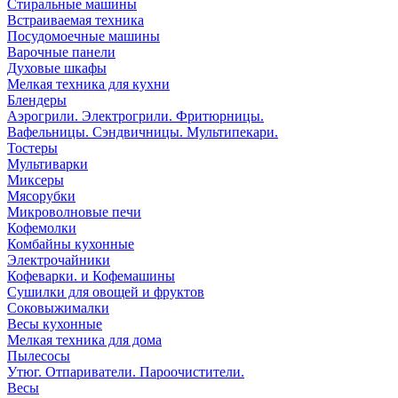
Стиральные машины
Встраиваемая техника
Посудомоечные машины
Варочные панели
Духовые шкафы
Мелкая техника для кухни
Блендеры
Аэрогрили. Электрогрили. Фритюрницы.
Вафельницы. Сэндвичницы. Мультипекари.
Тостеры
Мультиварки
Миксеры
Мясорубки
Микроволновые печи
Кофемолки
Комбайны кухонные
Электрочайники
Кофеварки. и Кофемашины
Сушилки для овощей и фруктов
Соковыжималки
Весы кухонные
Мелкая техника для дома
Пылесосы
Утюг. Отпариватели. Пароочистители.
Весы