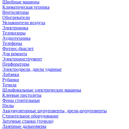
Швейные машины
Климатическая техника
Вентиляторы
Обогреватели
Увлажнители воздуха
Электроника
Телевизоры
Аудиотехника
Телефоны
Фитнес-браслет
Для ремонта
Электроинструмент
Перфораторы
Электродрели, дрели ударные
Лобзики
Рубанки
Точила
Шлифовальные электрические машины
Клеевые пистолеты
Фены стоительные
Пилы
Аккумуляторные шуруповерты, дрели-шуруповерты
Строительное оборудование
Заточные станки (точила)
Лазерные дальномеры