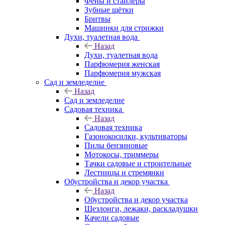
Фены и стайлеры
Зубные щётки
Бритвы
Машинки для стрижки
Духи, туалетная вода
Назад
Духи, туалетная вода
Парфюмерия женская
Парфюмерия мужская
Сад и земледелие
Назад
Сад и земледелие
Садовая техника
Назад
Садовая техника
Газонокосилки, культиваторы
Пилы бензиновые
Мотокосы, триммеры
Тачки садовые и строительные
Лестницы и стремянки
Обустройства и декор участка
Назад
Обустройства и декор участка
Шезлонги, лежаки, раскладушки
Качели садовые