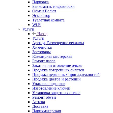
Парковка
Банкоматы, инфокиоски
Обмен Валют
Эскалатор
Туалетная комната
Wi-Fi
Услуги
Назад
Услуги
Аренда, Размещение рекламы
Химчистка
Зоотовары
Ювелирная мастерская
Ремонт часов
Заказ на изготовление очков
Продажа лотерейных билетов
Продажа церковных принадлежностей
Продажа цветов и растений
Упаковка подарков
Изготовление ключей
Установка защитных стекол
Ремонт обуви
Аптека
Доставка
Парикмахерская