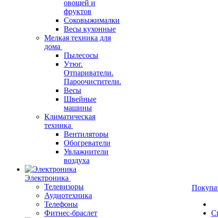
овощей и
фруктов
Соковыжималки
Весы кухонные
Мелкая техника для
дома
Пылесосы
Утюг.
Отпариватели.
Пароочистители.
Весы
Швейные
машины
Климатическая
техника
Вентиляторы
Обогреватели
Увлажнители
воздуха
Электроника
Телевизоры
Покупа
Аудиотехника
Телефоны
Фитнес-браслет
С