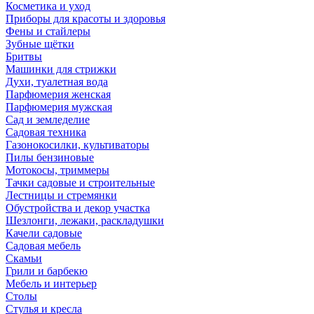
Косметика и уход
Приборы для красоты и здоровья
Фены и стайлеры
Зубные щётки
Бритвы
Машинки для стрижки
Духи, туалетная вода
Парфюмерия женская
Парфюмерия мужская
Сад и земледелие
Садовая техника
Газонокосилки, культиваторы
Пилы бензиновые
Мотокосы, триммеры
Тачки садовые и строительные
Лестницы и стремянки
Обустройства и декор участка
Шезлонги, лежаки, раскладушки
Качели садовые
Садовая мебель
Скамьи
Грили и барбекю
Мебель и интерьер
Столы
Стулья и кресла