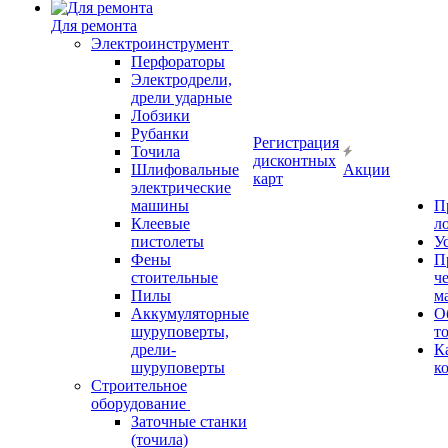
Для ремонта
Электроинструмент
Перфораторы
Электродрели,
дрели ударные
Лобзики
Рубанки
Регистрация
Точила
дисконтных
Шлифовальные
Акции
карт
электрические
машины
П
Клеевые
л
пистолеты
У
Фены
П
стоительные
ч
Пилы
м
Аккумуляторные
О
шуруповерты,
т
дрели-
К
шуруповерты
к
Строительное
оборудование
Заточные станки
(точила)