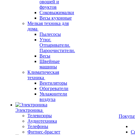
овощей и
фруктов
Соковыжималки
Весы кухонные
Мелкая техника для
дома
Пылесосы
Утюг.
Отпариватели.
Пароочистители.
Весы
Швейные
машины
Климатическая
техника
Вентиляторы
Обогреватели
Увлажнители
воздуха
Электроника
Телевизоры
Покупа
Аудиотехника
Телефоны
Фитнес-браслет
С