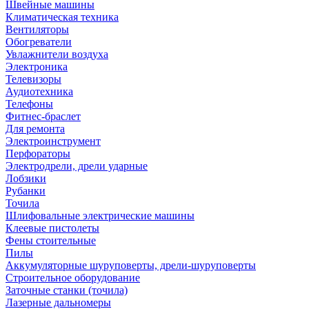
Швейные машины
Климатическая техника
Вентиляторы
Обогреватели
Увлажнители воздуха
Электроника
Телевизоры
Аудиотехника
Телефоны
Фитнес-браслет
Для ремонта
Электроинструмент
Перфораторы
Электродрели, дрели ударные
Лобзики
Рубанки
Точила
Шлифовальные электрические машины
Клеевые пистолеты
Фены стоительные
Пилы
Аккумуляторные шуруповерты, дрели-шуруповерты
Строительное оборудование
Заточные станки (точила)
Лазерные дальномеры