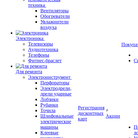
техника
Вентиляторы
Обогреватели
Увлажнители
воздуха
Электроника
Телевизоры
Покупа
Аудиотехника
Телефоны
Фитнес-браслет
С
Для ремонта
Электроинструмент
Перфораторы
Электродрели,
дрели ударные
Лобзики
Рубанки
Регистрация
Точила
дисконтных
Шлифовальные
Акции
карт
электрические
машины
П
Клеевые
л