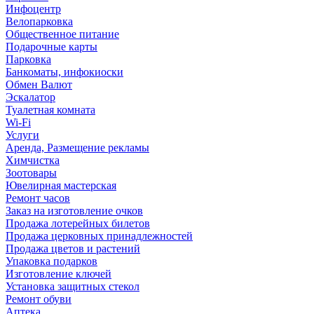
Инфоцентр
Велопарковка
Общественное питание
Подарочные карты
Парковка
Банкоматы, инфокиоски
Обмен Валют
Эскалатор
Туалетная комната
Wi-Fi
Услуги
Аренда, Размещение рекламы
Химчистка
Зоотовары
Ювелирная мастерская
Ремонт часов
Заказ на изготовление очков
Продажа лотерейных билетов
Продажа церковных принадлежностей
Продажа цветов и растений
Упаковка подарков
Изготовление ключей
Установка защитных стекол
Ремонт обуви
Аптека