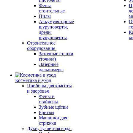
пистолеты
У
Фены
П
стоительные
ч
Пилы
м
Аккумуляторные
О
шуруповерты,
т
дрели-
К
шуруповерты
к
Строительное
оборудование
Заточные станки
(точила)
Лазерные
дальномеры
Косметика и уход
Приборы для красоты
и здоровья
Фены и
стайлеры
Зубные щётки
Бритвы
Машинки для
стрижки
Духи, туалетная вода