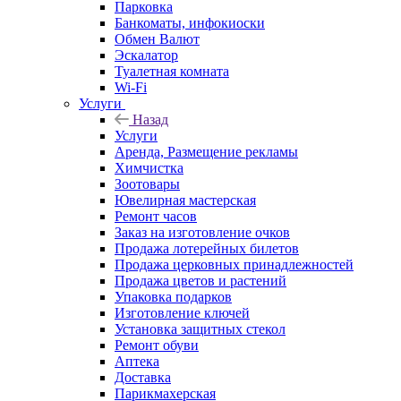
Парковка
Банкоматы, инфокиоски
Обмен Валют
Эскалатор
Туалетная комната
Wi-Fi
Услуги
Назад
Услуги
Аренда, Размещение рекламы
Химчистка
Зоотовары
Ювелирная мастерская
Ремонт часов
Заказ на изготовление очков
Продажа лотерейных билетов
Продажа церковных принадлежностей
Продажа цветов и растений
Упаковка подарков
Изготовление ключей
Установка защитных стекол
Ремонт обуви
Аптека
Доставка
Парикмахерская