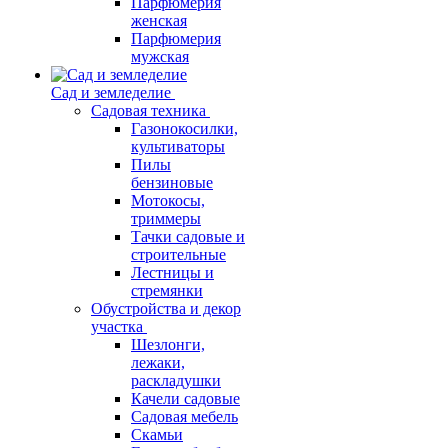
Парфюмерия
женская
Парфюмерия
мужская
Сад и земледелие
Садовая техника
Газонокосилки,
культиваторы
Пилы
бензиновые
Мотокосы,
триммеры
Тачки садовые и
строительные
Лестницы и
стремянки
Обустройства и декор
участка
Шезлонги,
лежаки,
раскладушки
Качели садовые
Садовая мебель
Скамьи