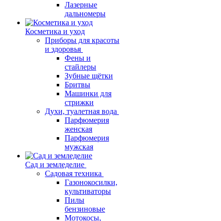
Лазерные
дальномеры
Косметика и уход
Приборы для красоты
и здоровья
Фены и
стайлеры
Зубные щётки
Бритвы
Машинки для
стрижки
Духи, туалетная вода
Парфюмерия
женская
Парфюмерия
мужская
Сад и земледелие
Садовая техника
Газонокосилки,
культиваторы
Пилы
бензиновые
Мотокосы,