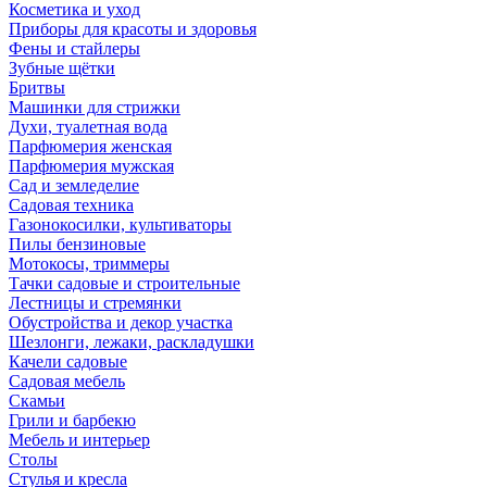
Косметика и уход
Приборы для красоты и здоровья
Фены и стайлеры
Зубные щётки
Бритвы
Машинки для стрижки
Духи, туалетная вода
Парфюмерия женская
Парфюмерия мужская
Сад и земледелие
Садовая техника
Газонокосилки, культиваторы
Пилы бензиновые
Мотокосы, триммеры
Тачки садовые и строительные
Лестницы и стремянки
Обустройства и декор участка
Шезлонги, лежаки, раскладушки
Качели садовые
Садовая мебель
Скамьи
Грили и барбекю
Мебель и интерьер
Столы
Стулья и кресла