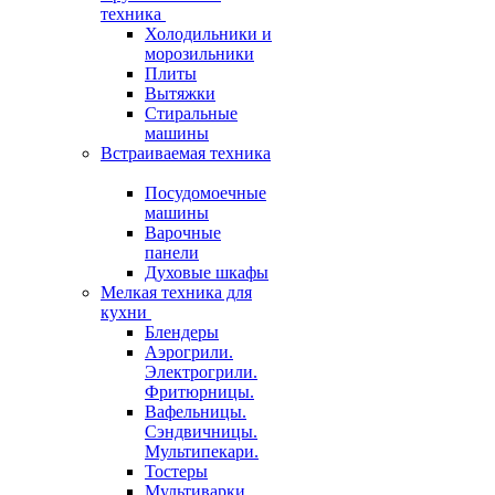
техника
Холодильники и
морозильники
Плиты
Вытяжки
Стиральные
машины
Встраиваемая техника
Посудомоечные
машины
Варочные
панели
Духовые шкафы
Мелкая техника для
кухни
Блендеры
Аэрогрили.
Электрогрили.
Фритюрницы.
Вафельницы.
Сэндвичницы.
Мультипекари.
Тостеры
Мультиварки