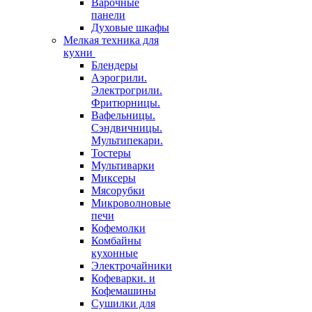
Варочные
панели
Духовые шкафы
Мелкая техника для
кухни
Блендеры
Аэрогрили.
Электрогрили.
Фритюрницы.
Вафельницы.
Сэндвичницы.
Мультипекари.
Тостеры
Мультиварки
Миксеры
Мясорубки
Микроволновые
печи
Кофемолки
Комбайны
кухонные
Электрочайники
Кофеварки. и
Кофемашины
Сушилки для