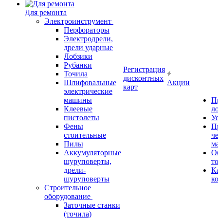
Для ремонта
Электроинструмент
Перфораторы
Электродрели,
дрели ударные
Лобзики
Рубанки
Регистрация
Точила
дисконтных
Шлифовальные
Акции
карт
электрические
машины
П
Клеевые
л
пистолеты
У
Фены
П
стоительные
ч
Пилы
м
Аккумуляторные
О
шуруповерты,
т
дрели-
К
шуруповерты
к
Строительное
оборудование
Заточные станки
(точила)