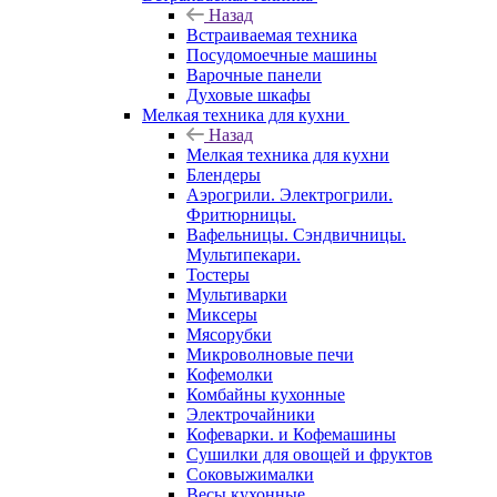
Назад
Встраиваемая техника
Посудомоечные машины
Варочные панели
Духовые шкафы
Мелкая техника для кухни
Назад
Мелкая техника для кухни
Блендеры
Аэрогрили. Электрогрили.
Фритюрницы.
Вафельницы. Сэндвичницы.
Мультипекари.
Тостеры
Мультиварки
Миксеры
Мясорубки
Микроволновые печи
Кофемолки
Комбайны кухонные
Электрочайники
Кофеварки. и Кофемашины
Сушилки для овощей и фруктов
Соковыжималки
Весы кухонные