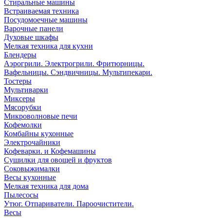
Стиральные машины
Встраиваемая техника
Посудомоечные машины
Варочные панели
Духовые шкафы
Мелкая техника для кухни
Блендеры
Аэрогрили. Электрогрили. Фритюрницы.
Вафельницы. Сэндвичницы. Мультипекари.
Тостеры
Мультиварки
Миксеры
Мясорубки
Микроволновые печи
Кофемолки
Комбайны кухонные
Электрочайники
Кофеварки. и Кофемашины
Сушилки для овощей и фруктов
Соковыжималки
Весы кухонные
Мелкая техника для дома
Пылесосы
Утюг. Отпариватели. Пароочистители.
Весы