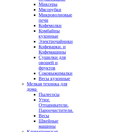
Миксеры
Мясорубки
Микроволновые
печи
Кофемолки
Комбайны
кухонные
Электрочайники
Кофеварки. и
Кофемашины
Сушилки для
овощей и
фруктов
Соковыжималки
Весы кухонные
Мелкая техника для
дома
Пылесосы
Утюг.
Отпариватели.
Пароочистители.
Весы
Швейные
машины
Климатическая