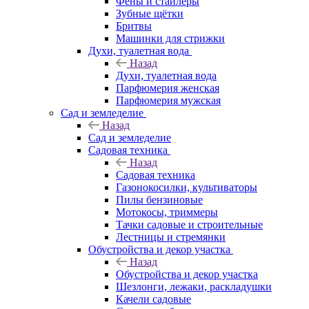
Фены и стайлеры
Зубные щётки
Бритвы
Машинки для стрижки
Духи, туалетная вода
Назад
Духи, туалетная вода
Парфюмерия женская
Парфюмерия мужская
Сад и земледелие
Назад
Сад и земледелие
Садовая техника
Назад
Садовая техника
Газонокосилки, культиваторы
Пилы бензиновые
Мотокосы, триммеры
Тачки садовые и строительные
Лестницы и стремянки
Обустройства и декор участка
Назад
Обустройства и декор участка
Шезлонги, лежаки, раскладушки
Качели садовые