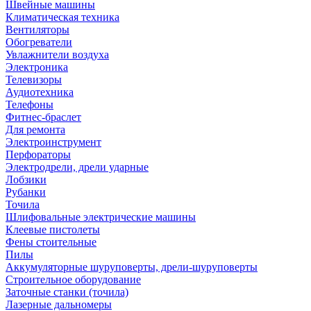
Швейные машины
Климатическая техника
Вентиляторы
Обогреватели
Увлажнители воздуха
Электроника
Телевизоры
Аудиотехника
Телефоны
Фитнес-браслет
Для ремонта
Электроинструмент
Перфораторы
Электродрели, дрели ударные
Лобзики
Рубанки
Точила
Шлифовальные электрические машины
Клеевые пистолеты
Фены стоительные
Пилы
Аккумуляторные шуруповерты, дрели-шуруповерты
Строительное оборудование
Заточные станки (точила)
Лазерные дальномеры