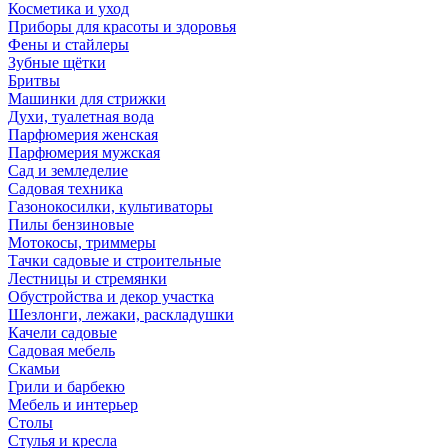
Косметика и уход
Приборы для красоты и здоровья
Фены и стайлеры
Зубные щётки
Бритвы
Машинки для стрижки
Духи, туалетная вода
Парфюмерия женская
Парфюмерия мужская
Сад и земледелие
Садовая техника
Газонокосилки, культиваторы
Пилы бензиновые
Мотокосы, триммеры
Тачки садовые и строительные
Лестницы и стремянки
Обустройства и декор участка
Шезлонги, лежаки, раскладушки
Качели садовые
Садовая мебель
Скамьи
Грили и барбекю
Мебель и интерьер
Столы
Стулья и кресла