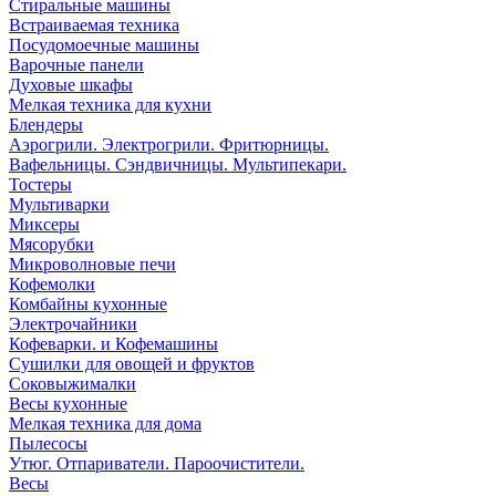
Стиральные машины
Встраиваемая техника
Посудомоечные машины
Варочные панели
Духовые шкафы
Мелкая техника для кухни
Блендеры
Аэрогрили. Электрогрили. Фритюрницы.
Вафельницы. Сэндвичницы. Мультипекари.
Тостеры
Мультиварки
Миксеры
Мясорубки
Микроволновые печи
Кофемолки
Комбайны кухонные
Электрочайники
Кофеварки. и Кофемашины
Сушилки для овощей и фруктов
Соковыжималки
Весы кухонные
Мелкая техника для дома
Пылесосы
Утюг. Отпариватели. Пароочистители.
Весы