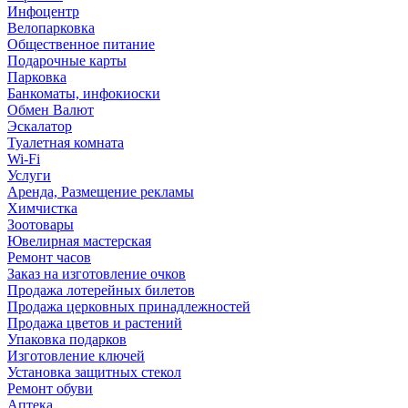
Инфоцентр
Велопарковка
Общественное питание
Подарочные карты
Парковка
Банкоматы, инфокиоски
Обмен Валют
Эскалатор
Туалетная комната
Wi-Fi
Услуги
Аренда, Размещение рекламы
Химчистка
Зоотовары
Ювелирная мастерская
Ремонт часов
Заказ на изготовление очков
Продажа лотерейных билетов
Продажа церковных принадлежностей
Продажа цветов и растений
Упаковка подарков
Изготовление ключей
Установка защитных стекол
Ремонт обуви
Аптека