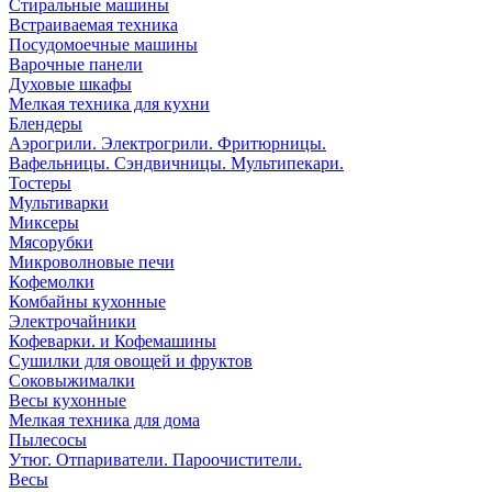
Стиральные машины
Встраиваемая техника
Посудомоечные машины
Варочные панели
Духовые шкафы
Мелкая техника для кухни
Блендеры
Аэрогрили. Электрогрили. Фритюрницы.
Вафельницы. Сэндвичницы. Мультипекари.
Тостеры
Мультиварки
Миксеры
Мясорубки
Микроволновые печи
Кофемолки
Комбайны кухонные
Электрочайники
Кофеварки. и Кофемашины
Сушилки для овощей и фруктов
Соковыжималки
Весы кухонные
Мелкая техника для дома
Пылесосы
Утюг. Отпариватели. Пароочистители.
Весы