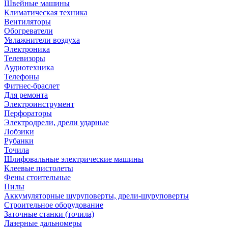
Швейные машины
Климатическая техника
Вентиляторы
Обогреватели
Увлажнители воздуха
Электроника
Телевизоры
Аудиотехника
Телефоны
Фитнес-браслет
Для ремонта
Электроинструмент
Перфораторы
Электродрели, дрели ударные
Лобзики
Рубанки
Точила
Шлифовальные электрические машины
Клеевые пистолеты
Фены стоительные
Пилы
Аккумуляторные шуруповерты, дрели-шуруповерты
Строительное оборудование
Заточные станки (точила)
Лазерные дальномеры