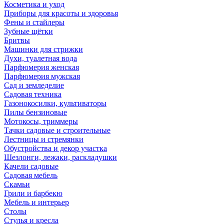
Косметика и уход
Приборы для красоты и здоровья
Фены и стайлеры
Зубные щётки
Бритвы
Машинки для стрижки
Духи, туалетная вода
Парфюмерия женская
Парфюмерия мужская
Сад и земледелие
Садовая техника
Газонокосилки, культиваторы
Пилы бензиновые
Мотокосы, триммеры
Тачки садовые и строительные
Лестницы и стремянки
Обустройства и декор участка
Шезлонги, лежаки, раскладушки
Качели садовые
Садовая мебель
Скамьи
Грили и барбекю
Мебель и интерьер
Столы
Стулья и кресла