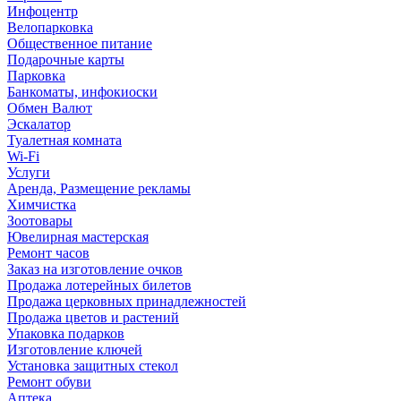
Инфоцентр
Велопарковка
Общественное питание
Подарочные карты
Парковка
Банкоматы, инфокиоски
Обмен Валют
Эскалатор
Туалетная комната
Wi-Fi
Услуги
Аренда, Размещение рекламы
Химчистка
Зоотовары
Ювелирная мастерская
Ремонт часов
Заказ на изготовление очков
Продажа лотерейных билетов
Продажа церковных принадлежностей
Продажа цветов и растений
Упаковка подарков
Изготовление ключей
Установка защитных стекол
Ремонт обуви
Аптека