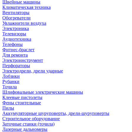
Швейные машины
Климатическая техника
Вентиляторы
Обогреватели
Увлажнители воздуха
Электроника
Телевизоры
Аудиотехника
Телефоны
Фитнес-браслет
Для ремонта
Электроинструмент
Перфораторы
Электродрели, дрели ударные
Лобзики
Рубанки
Точила
Шлифовальные электрические машины
Клеевые пистолеты
Фены стоительные
Пилы
Аккумуляторные шуруповерты, дрели-шуруповерты
Строительное оборудование
Заточные станки (точила)
Лазерные дальномеры