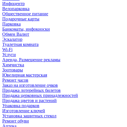
Инфоцентр
Велопарковка
Общественное питание
Подарочные карты
Парковка
Банкоматы, инфокиоски
Обмен Валют
Эскалатор
Туалетная комната
Wi-Fi
Услуги
Аренда, Размещение рекламы
Химчистка
Зоотовары
Ювелирная мастерская
Ремонт часов
Заказ на изготовление очков
Продажа лотерейных билетов
Продажа церковных принадлежностей
Продажа цветов и растений
Упаковка подарков
Изготовление ключей
Установка защитных стекол
Ремонт обуви
Аптека