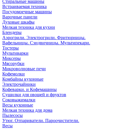
Стиральные машины
Встраиваемая техника
Посудомоечные машины
Варочные панели
Духовые шкафы
Мелкая техника для кухни
Блендеры
Аэрогрили. Электрогрили. Фритюрницы.
Вафельницы. Сэндвичницы. Мультипекари.
Тостеры
Мультиварки
Миксеры
Мясорубки
Микроволновые печи
Кофемолки
Комбайны кухонные
Электрочайники
Кофеварки. и Кофемашины
Сушилки для овощей и фруктов
Соковыжималки
Весы кухонные
Мелкая техника для дома
Пылесосы
Утюг. Отпариватели. Пароочистители.
Весы