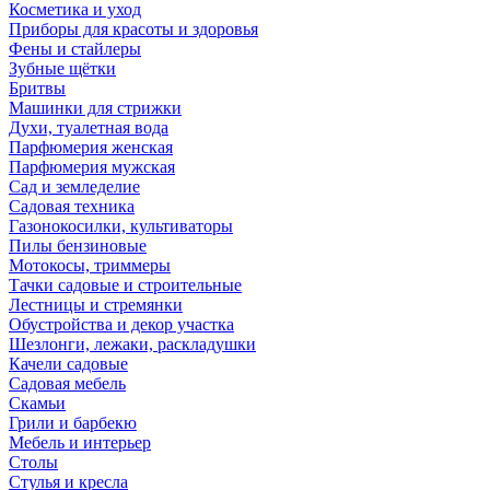
Косметика и уход
Приборы для красоты и здоровья
Фены и стайлеры
Зубные щётки
Бритвы
Машинки для стрижки
Духи, туалетная вода
Парфюмерия женская
Парфюмерия мужская
Сад и земледелие
Садовая техника
Газонокосилки, культиваторы
Пилы бензиновые
Мотокосы, триммеры
Тачки садовые и строительные
Лестницы и стремянки
Обустройства и декор участка
Шезлонги, лежаки, раскладушки
Качели садовые
Садовая мебель
Скамьи
Грили и барбекю
Мебель и интерьер
Столы
Стулья и кресла