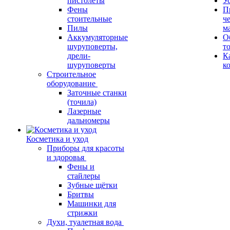
пистолеты
У
Фены
П
стоительные
ч
Пилы
м
Аккумуляторные
О
шуруповерты,
т
дрели-
К
шуруповерты
к
Строительное
оборудование
Заточные станки
(точила)
Лазерные
дальномеры
Косметика и уход
Приборы для красоты
и здоровья
Фены и
стайлеры
Зубные щётки
Бритвы
Машинки для
стрижки
Духи, туалетная вода