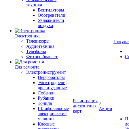
техника
Вентиляторы
Обогреватели
Увлажнители
воздуха
Электроника
Телевизоры
Покупа
Аудиотехника
Телефоны
Фитнес-браслет
С
Для ремонта
Электроинструмент
Перфораторы
Электродрели,
дрели ударные
Лобзики
Рубанки
Регистрация
Точила
дисконтных
Шлифовальные
Акции
карт
электрические
машины
П
Клеевые
л