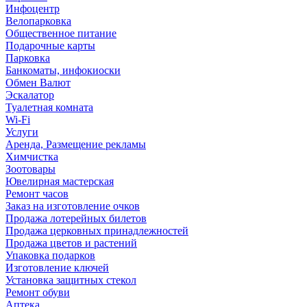
Инфоцентр
Велопарковка
Общественное питание
Подарочные карты
Парковка
Банкоматы, инфокиоски
Обмен Валют
Эскалатор
Туалетная комната
Wi-Fi
Услуги
Аренда, Размещение рекламы
Химчистка
Зоотовары
Ювелирная мастерская
Ремонт часов
Заказ на изготовление очков
Продажа лотерейных билетов
Продажа церковных принадлежностей
Продажа цветов и растений
Упаковка подарков
Изготовление ключей
Установка защитных стекол
Ремонт обуви
Аптека