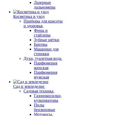
Лазерные
дальномеры
Косметика и уход
Приборы для красоты
и здоровья
Фены и
стайлеры
Зубные щётки
Бритвы
Машинки для
стрижки
Духи, туалетная вода
Парфюмерия
женская
Парфюмерия
мужская
Сад и земледелие
Садовая техника
Газонокосилки,
культиваторы
Пилы
бензиновые
Мотокосы,