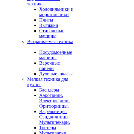
техника
Холодильники и
морозильники
Плиты
Вытяжки
Стиральные
машины
Встраиваемая техника
Посудомоечные
машины
Варочные
панели
Духовые шкафы
Мелкая техника для
кухни
Блендеры
Аэрогрили.
Электрогрили.
Фритюрницы.
Вафельницы.
Сэндвичницы.
Мультипекари.
Тостеры
Мультиварки