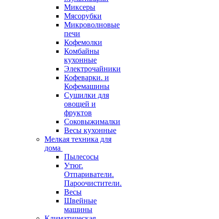
Миксеры
Мясорубки
Микроволновые
печи
Кофемолки
Комбайны
кухонные
Электрочайники
Кофеварки. и
Кофемашины
Сушилки для
овощей и
фруктов
Соковыжималки
Весы кухонные
Мелкая техника для
дома
Пылесосы
Утюг.
Отпариватели.
Пароочистители.
Весы
Швейные
машины
Климатическая