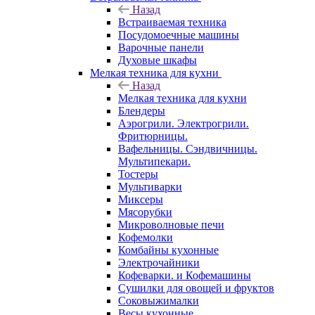
Назад
Встраиваемая техника
Посудомоечные машины
Варочные панели
Духовые шкафы
Мелкая техника для кухни
Назад
Мелкая техника для кухни
Блендеры
Аэрогрили. Электрогрили.
Фритюрницы.
Вафельницы. Сэндвичницы.
Мультипекари.
Тостеры
Мультиварки
Миксеры
Мясорубки
Микроволновые печи
Кофемолки
Комбайны кухонные
Электрочайники
Кофеварки. и Кофемашины
Сушилки для овощей и фруктов
Соковыжималки
Весы кухонные