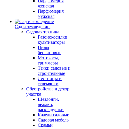
Парфюмерия
женская
Парфюмерия
мужская
Сад и земледелие
Садовая техника
Газонокосилки,
культиваторы
Пилы
бензиновые
Мотокосы,
триммеры
Тачки садовые и
строительные
Лестницы и
стремянки
Обустройства и декор
участка
Шезлонги,
лежаки,
раскладушки
Качели садовые
Садовая мебель
Скамьи