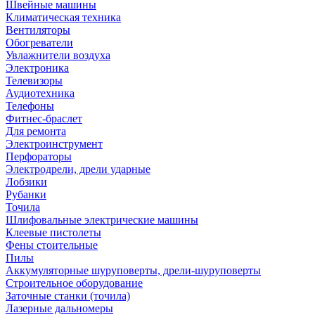
Швейные машины
Климатическая техника
Вентиляторы
Обогреватели
Увлажнители воздуха
Электроника
Телевизоры
Аудиотехника
Телефоны
Фитнес-браслет
Для ремонта
Электроинструмент
Перфораторы
Электродрели, дрели ударные
Лобзики
Рубанки
Точила
Шлифовальные электрические машины
Клеевые пистолеты
Фены стоительные
Пилы
Аккумуляторные шуруповерты, дрели-шуруповерты
Строительное оборудование
Заточные станки (точила)
Лазерные дальномеры