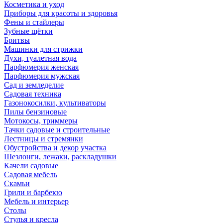
Косметика и уход
Приборы для красоты и здоровья
Фены и стайлеры
Зубные щётки
Бритвы
Машинки для стрижки
Духи, туалетная вода
Парфюмерия женская
Парфюмерия мужская
Сад и земледелие
Садовая техника
Газонокосилки, культиваторы
Пилы бензиновые
Мотокосы, триммеры
Тачки садовые и строительные
Лестницы и стремянки
Обустройства и декор участка
Шезлонги, лежаки, раскладушки
Качели садовые
Садовая мебель
Скамьи
Грили и барбекю
Мебель и интерьер
Столы
Стулья и кресла