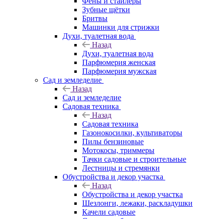
Фены и стайлеры
Зубные щётки
Бритвы
Машинки для стрижки
Духи, туалетная вода
Назад
Духи, туалетная вода
Парфюмерия женская
Парфюмерия мужская
Сад и земледелие
Назад
Сад и земледелие
Садовая техника
Назад
Садовая техника
Газонокосилки, культиваторы
Пилы бензиновые
Мотокосы, триммеры
Тачки садовые и строительные
Лестницы и стремянки
Обустройства и декор участка
Назад
Обустройства и декор участка
Шезлонги, лежаки, раскладушки
Качели садовые