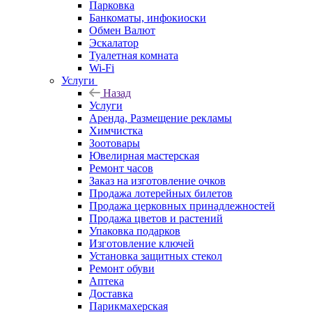
Парковка
Банкоматы, инфокиоски
Обмен Валют
Эскалатор
Туалетная комната
Wi-Fi
Услуги
Назад
Услуги
Аренда, Размещение рекламы
Химчистка
Зоотовары
Ювелирная мастерская
Ремонт часов
Заказ на изготовление очков
Продажа лотерейных билетов
Продажа церковных принадлежностей
Продажа цветов и растений
Упаковка подарков
Изготовление ключей
Установка защитных стекол
Ремонт обуви
Аптека
Доставка
Парикмахерская