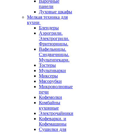
Варочные
панели
Духовые шкафы
Мелкая техника для
кухни
Блендеры
Аэрогрили.
Электрогрили.
Фритюрницы.
Вафельницы.
Сэндвичницы.
Мультипекари.
Тостеры
Мультиварки
Миксеры
Мясорубки
Микроволновые
печи
Кофемолки
Комбайны
кухонные
Электрочайники
Кофеварки. и
Кофемашины
Сушилки для