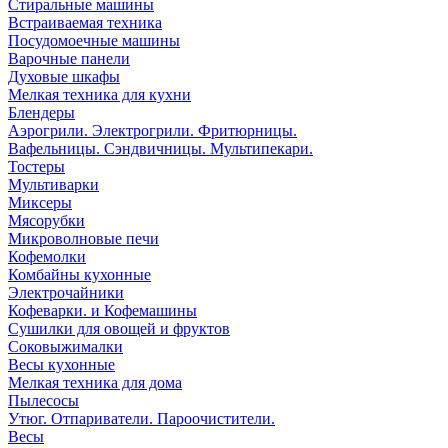
Стиральные машины
Встраиваемая техника
Посудомоечные машины
Варочные панели
Духовые шкафы
Мелкая техника для кухни
Блендеры
Аэрогрили. Электрогрили. Фритюрницы.
Вафельницы. Сэндвичницы. Мультипекари.
Тостеры
Мультиварки
Миксеры
Мясорубки
Микроволновые печи
Кофемолки
Комбайны кухонные
Электрочайники
Кофеварки. и Кофемашины
Сушилки для овощей и фруктов
Соковыжималки
Весы кухонные
Мелкая техника для дома
Пылесосы
Утюг. Отпариватели. Пароочистители.
Весы