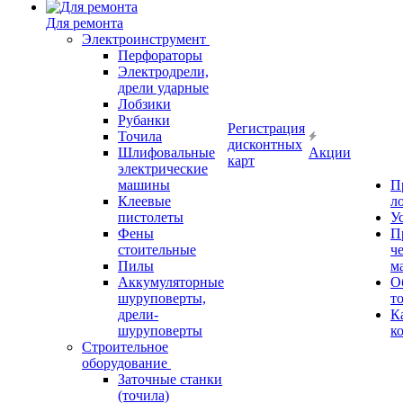
Для ремонта
Электроинструмент
Перфораторы
Электродрели,
дрели ударные
Лобзики
Рубанки
Регистрация
Точила
дисконтных
Шлифовальные
Акции
карт
электрические
машины
П
Клеевые
л
пистолеты
У
Фены
П
стоительные
ч
Пилы
м
Аккумуляторные
О
шуруповерты,
т
дрели-
К
шуруповерты
к
Строительное
оборудование
Заточные станки
(точила)