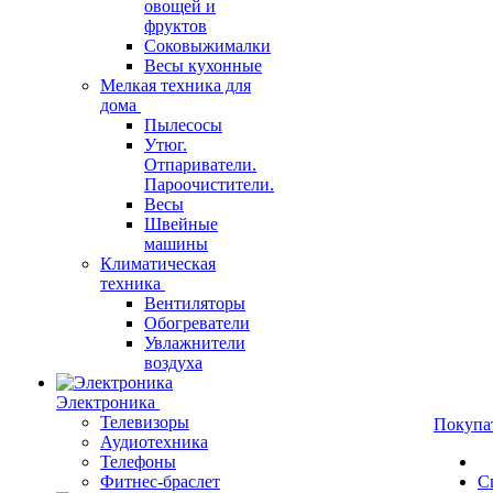
овощей и
фруктов
Соковыжималки
Весы кухонные
Мелкая техника для
дома
Пылесосы
Утюг.
Отпариватели.
Пароочистители.
Весы
Швейные
машины
Климатическая
техника
Вентиляторы
Обогреватели
Увлажнители
воздуха
Электроника
Телевизоры
Покупа
Аудиотехника
Телефоны
Фитнес-браслет
С