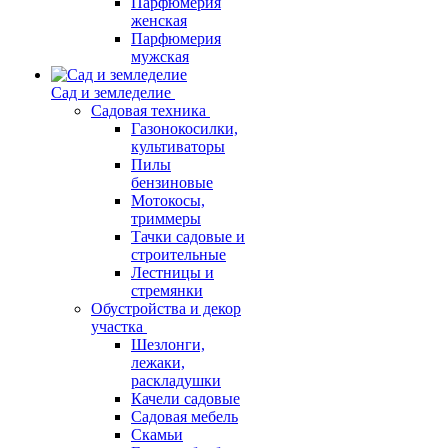
Парфюмерия
женская
Парфюмерия
мужская
Сад и земледелие
Садовая техника
Газонокосилки,
культиваторы
Пилы
бензиновые
Мотокосы,
триммеры
Тачки садовые и
строительные
Лестницы и
стремянки
Обустройства и декор
участка
Шезлонги,
лежаки,
раскладушки
Качели садовые
Садовая мебель
Скамьи