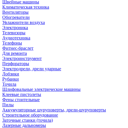
Швейные машины
Климатическая техника
Вентиляторы
Обогреватели
Увлажнители воздуха
Электроника
Телевизоры
Аудиотехника
Телефоны
Фитнес-браслет
Для ремонта
Электроинструмент
Перфораторы
Электродрели, дрели ударные
Лобзики
Рубанки
Точила
Шлифовальные электрические машины
Клеевые пистолеты
Фены стоительные
Пилы
Аккумуляторные шуруповерты, дрели-шуруповерты
Строительное оборудование
Заточные станки (точила)
Лазерные дальномеры