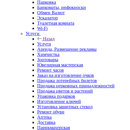
Парковка
Банкоматы, инфокиоски
Обмен Валют
Эскалатор
Туалетная комната
Wi-Fi
Услуги
Назад
Услуги
Аренда, Размещение рекламы
Химчистка
Зоотовары
Ювелирная мастерская
Ремонт часов
Заказ на изготовление очков
Продажа лотерейных билетов
Продажа церковных принадлежностей
Продажа цветов и растений
Упаковка подарков
Изготовление ключей
Установка защитных стекол
Ремонт обуви
Аптека
Доставка
Парикмахерская