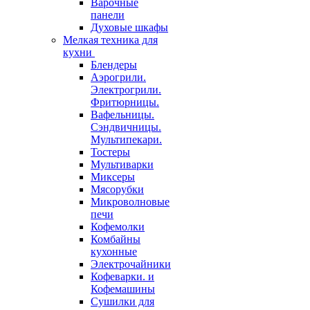
Варочные
панели
Духовые шкафы
Мелкая техника для
кухни
Блендеры
Аэрогрили.
Электрогрили.
Фритюрницы.
Вафельницы.
Сэндвичницы.
Мультипекари.
Тостеры
Мультиварки
Миксеры
Мясорубки
Микроволновые
печи
Кофемолки
Комбайны
кухонные
Электрочайники
Кофеварки. и
Кофемашины
Сушилки для