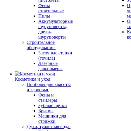
пистолеты
У
Фены
П
стоительные
ч
Пилы
м
Аккумуляторные
О
шуруповерты,
т
дрели-
К
шуруповерты
к
Строительное
оборудование
Заточные станки
(точила)
Лазерные
дальномеры
Косметика и уход
Приборы для красоты
и здоровья
Фены и
стайлеры
Зубные щётки
Бритвы
Машинки для
стрижки
Духи, туалетная вода