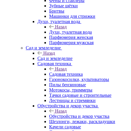
Фены и стайлеры
Зубные щётки
Бритвы
Машинки для стрижки
Духи, туалетная вода
Назад
Духи, туалетная вода
Парфюмерия женская
Парфюмерия мужская
Сад и земледелие
Назад
Сад и земледелие
Садовая техника
Назад
Садовая техника
Газонокосилки, культиваторы
Пилы бензиновые
Мотокосы, триммеры
Тачки садовые и строительные
Лестницы и стремянки
Обустройства и декор участка
Назад
Обустройства и декор участка
Шезлонги, лежаки, раскладушки
Качели садовые