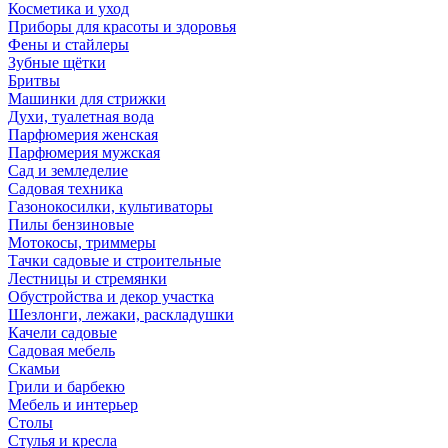
Косметика и уход
Приборы для красоты и здоровья
Фены и стайлеры
Зубные щётки
Бритвы
Машинки для стрижки
Духи, туалетная вода
Парфюмерия женская
Парфюмерия мужская
Сад и земледелие
Садовая техника
Газонокосилки, культиваторы
Пилы бензиновые
Мотокосы, триммеры
Тачки садовые и строительные
Лестницы и стремянки
Обустройства и декор участка
Шезлонги, лежаки, раскладушки
Качели садовые
Садовая мебель
Скамьи
Грили и барбекю
Мебель и интерьер
Столы
Стулья и кресла