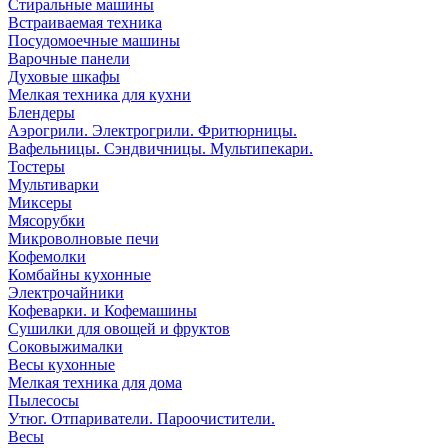
Стиральные машины
Встраиваемая техника
Посудомоечные машины
Варочные панели
Духовые шкафы
Мелкая техника для кухни
Блендеры
Аэрогрили. Электрогрили. Фритюрницы.
Вафельницы. Сэндвичницы. Мультипекари.
Тостеры
Мультиварки
Миксеры
Мясорубки
Микроволновые печи
Кофемолки
Комбайны кухонные
Электрочайники
Кофеварки. и Кофемашины
Сушилки для овощей и фруктов
Соковыжималки
Весы кухонные
Мелкая техника для дома
Пылесосы
Утюг. Отпариватели. Пароочистители.
Весы