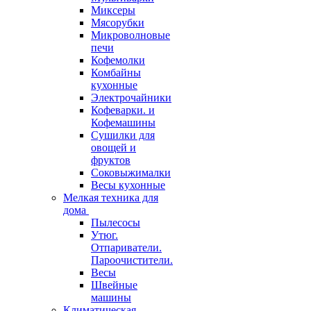
Миксеры
Мясорубки
Микроволновые
печи
Кофемолки
Комбайны
кухонные
Электрочайники
Кофеварки. и
Кофемашины
Сушилки для
овощей и
фруктов
Соковыжималки
Весы кухонные
Мелкая техника для
дома
Пылесосы
Утюг.
Отпариватели.
Пароочистители.
Весы
Швейные
машины
Климатическая