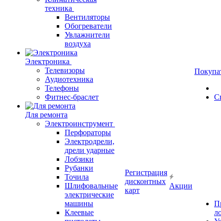
техника
Вентиляторы
Обогреватели
Увлажнители
воздуха
Электроника
Телевизоры
Покупа
Аудиотехника
Телефоны
Фитнес-браслет
С
Для ремонта
Электроинструмент
Перфораторы
Электродрели,
дрели ударные
Лобзики
Рубанки
Регистрация
Точила
дисконтных
Шлифовальные
Акции
карт
электрические
машины
П
Клеевые
л