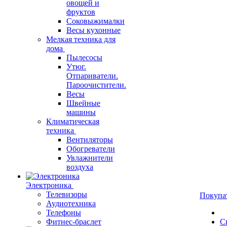
овощей и
фруктов
Соковыжималки
Весы кухонные
Мелкая техника для
дома
Пылесосы
Утюг.
Отпариватели.
Пароочистители.
Весы
Швейные
машины
Климатическая
техника
Вентиляторы
Обогреватели
Увлажнители
воздуха
Электроника
Телевизоры
Покупа
Аудиотехника
Телефоны
Фитнес-браслет
С