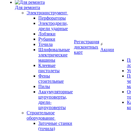
Для ремонта
Электроинструмент
Перфораторы
Электродрели,
дрели ударные
Лобзики
Рубанки
Регистрация
Точила
дисконтных
Шлифовальные
Акции
карт
электрические
машины
П
Клеевые
л
пистолеты
У
Фены
П
стоительные
ч
Пилы
м
Аккумуляторные
О
шуруповерты,
т
дрели-
К
шуруповерты
к
Строительное
оборудование
Заточные станки
(точила)