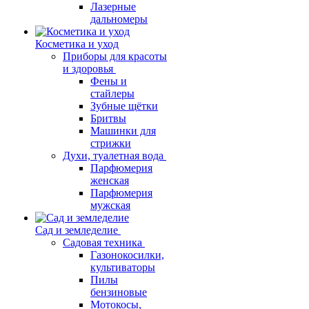
Лазерные
дальномеры
Косметика и уход
Приборы для красоты
и здоровья
Фены и
стайлеры
Зубные щётки
Бритвы
Машинки для
стрижки
Духи, туалетная вода
Парфюмерия
женская
Парфюмерия
мужская
Сад и земледелие
Садовая техника
Газонокосилки,
культиваторы
Пилы
бензиновые
Мотокосы,