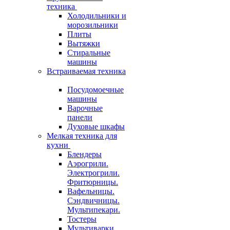
техника
Холодильники и
морозильники
Плиты
Вытяжки
Стиральные
машины
Встраиваемая техника
Посудомоечные
машины
Варочные
панели
Духовые шкафы
Мелкая техника для
кухни
Блендеры
Аэрогрили.
Электрогрили.
Фритюрницы.
Вафельницы.
Сэндвичницы.
Мультипекари.
Тостеры
Мультиварки