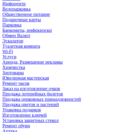
Инфоцентр
Велопарковка
Общественное питание
Подарочные карты
Парковка
Банкоматы, инфокиоски
Обмен Валют
Эскалатор
Туалетная комната
Wi-Fi
Услуги
Аренда, Размещение рекламы
Химчистка
Зоотовары
Ювелирная мастерская
Ремонт часов
Заказ на изготовление очков
Продажа лотерейных билетов
Продажа церковных принадлежностей
Продажа цветов и растений
Упаковка подарков
Изготовление ключей
Установка защитных стекол
Ремонт обуви
Аптека