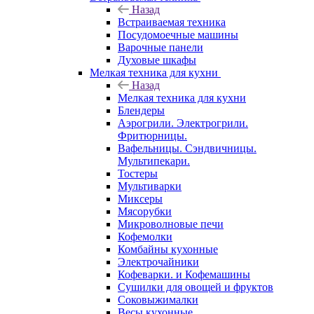
Назад
Встраиваемая техника
Посудомоечные машины
Варочные панели
Духовые шкафы
Мелкая техника для кухни
Назад
Мелкая техника для кухни
Блендеры
Аэрогрили. Электрогрили.
Фритюрницы.
Вафельницы. Сэндвичницы.
Мультипекари.
Тостеры
Мультиварки
Миксеры
Мясорубки
Микроволновые печи
Кофемолки
Комбайны кухонные
Электрочайники
Кофеварки. и Кофемашины
Сушилки для овощей и фруктов
Соковыжималки
Весы кухонные