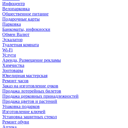
Инфоцентр
Велопарковка
Общественное питание
Подарочные карты
Парковка
Банкоматы, инфокиоски
Обмен Валют
Эскалатор
Туалетная комната
Wi-Fi
Услуги
Аренда, Размещение рекламы
Химчистка
Зоотовары
Ювелирная мастерская
Ремонт часов
Заказ на изготовление очков
Продажа лотерейных билетов
Продажа церковных принадлежностей
Продажа цветов и растений
Упаковка подарков
Изготовление ключей
Установка защитных стекол
Ремонт обуви
Аптека