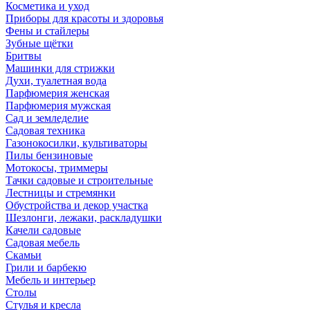
Косметика и уход
Приборы для красоты и здоровья
Фены и стайлеры
Зубные щётки
Бритвы
Машинки для стрижки
Духи, туалетная вода
Парфюмерия женская
Парфюмерия мужская
Сад и земледелие
Садовая техника
Газонокосилки, культиваторы
Пилы бензиновые
Мотокосы, триммеры
Тачки садовые и строительные
Лестницы и стремянки
Обустройства и декор участка
Шезлонги, лежаки, раскладушки
Качели садовые
Садовая мебель
Скамьи
Грили и барбекю
Мебель и интерьер
Столы
Стулья и кресла