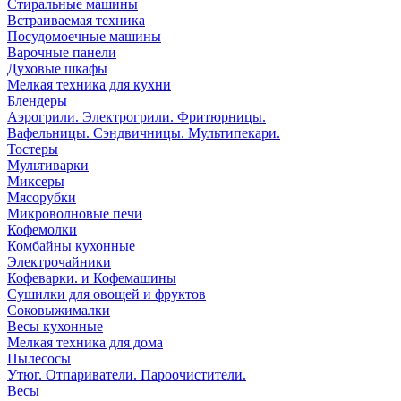
Стиральные машины
Встраиваемая техника
Посудомоечные машины
Варочные панели
Духовые шкафы
Мелкая техника для кухни
Блендеры
Аэрогрили. Электрогрили. Фритюрницы.
Вафельницы. Сэндвичницы. Мультипекари.
Тостеры
Мультиварки
Миксеры
Мясорубки
Микроволновые печи
Кофемолки
Комбайны кухонные
Электрочайники
Кофеварки. и Кофемашины
Сушилки для овощей и фруктов
Соковыжималки
Весы кухонные
Мелкая техника для дома
Пылесосы
Утюг. Отпариватели. Пароочистители.
Весы