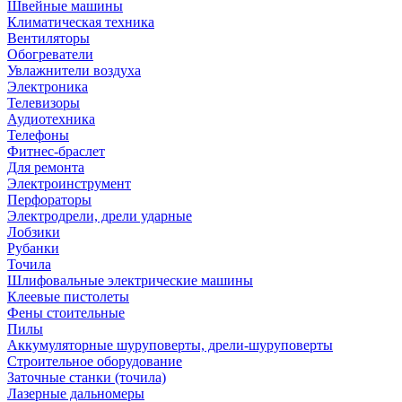
Швейные машины
Климатическая техника
Вентиляторы
Обогреватели
Увлажнители воздуха
Электроника
Телевизоры
Аудиотехника
Телефоны
Фитнес-браслет
Для ремонта
Электроинструмент
Перфораторы
Электродрели, дрели ударные
Лобзики
Рубанки
Точила
Шлифовальные электрические машины
Клеевые пистолеты
Фены стоительные
Пилы
Аккумуляторные шуруповерты, дрели-шуруповерты
Строительное оборудование
Заточные станки (точила)
Лазерные дальномеры